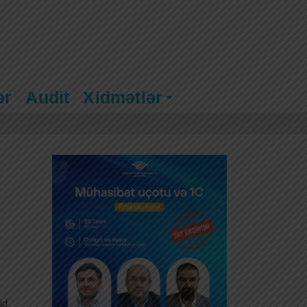
ər
Audit
Xidmətlər
id