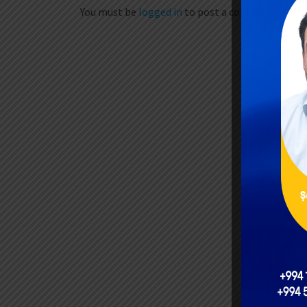
You must be
logged in
to post a comment.