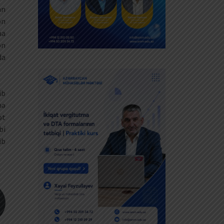
an
ən
na
ən
da
ib
mə
ət
bi
ib