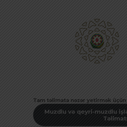
Tam təlimata nəzər yetirmək üçün f
Muzdlu və qeyri-muzdlu işl
Təlimat