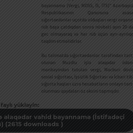
bəyannamə (Vergi, MDSS, İS, İTS)” Azərbayc
Respublikasının Qanununa əsas
sığortaedənlər uçotda olduqları vergi orqanı
rüb başa çatdıqdan sonra növbəti ayın 20-d
gec olmayaraq və hər rüb üçün ayrı-ayrılıq
təqdim etməlidirlər.
Bu təlimatda sığortaedənlər tərəfindən tərt
olunan Muzdlu işlə əlaqədar ödə
mənbəyindən tutulan vergi, Məcburi dövl
sosial sığortası, İşsizlik Sığortası və İcbari tib
sığorta haqları üzrə hesabatların onlayn tərt
olunması qaydaları öz əksini tapmışdır.
aylı yükləyin:
ə əlaqədar vahid bəyannamə (İstifadəçi
ı) (2615 downloads )