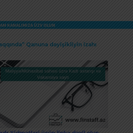
AM KANALIMIZA ÜZV OLUN
haqqında” Qanuna dəyişikliyin izahı