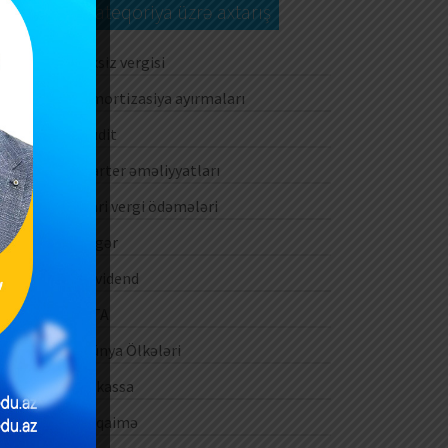
Kateqoriya üzrə axtarış
Aksiz vergisi
Amortizasiya ayırmaları
Audit
Barter əməliyyatları
Cari vergi ödəmələri
Digər
Dividend
DTA
Dünya Ölkələri
E-kassa
E-qaimə