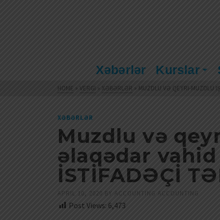
Xəbərlər
Kurslar
HOME
»
VERGI
»
XƏBƏRLƏR
»
MUZDLU VƏ QEYRI-MUZDLU IŞ
XƏBƏRLƏR
Muzdlu və qeyr
əlaqədar vahi
İSTİFADƏÇİ TƏ
APRIL 10, 2020
BY
ACCOUNTING ACCOUNTING
Post Views:
6,473