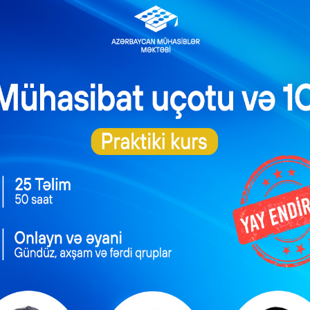
lin 27-sindən bu iş
Karantin rejiminin
xidmət sahələrində
pozulmasına görə
liyyət bərpa olunur
cərimələr artırılır