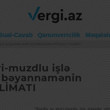
Sual-Cavab
Qanunvericilik
Məqaləl
LƏ ƏLAQƏDAR VAHID BƏYANNAMƏNIN İSTİFADƏÇİ TƏLİMATI
i-muzdlu işlə
d bəyannamənin
LİMATI
“Muzdlu və qeyri-muzdlu işlə əlaqədar vah