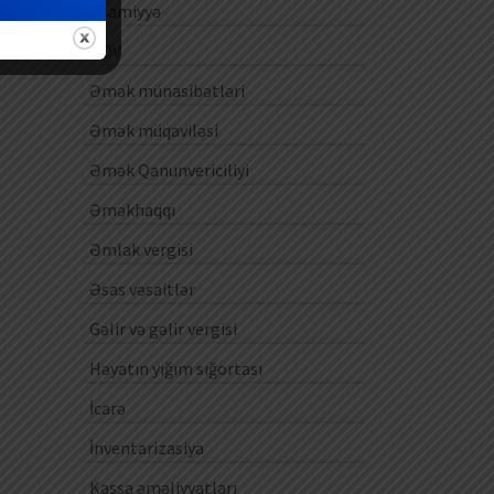
Ezamiyyə
ƏDV
Əmək münasibətləri
Əmək müqaviləsi
Əmək Qanunvericiliyi
Əməkhaqqı
Əmlak vergisi
Əsas vəsaitlər
Gəlir və gəlir vergisi
Həyatın yığım sığortası
İcarə
İnventarizasiya
Kassa əməliyyatları