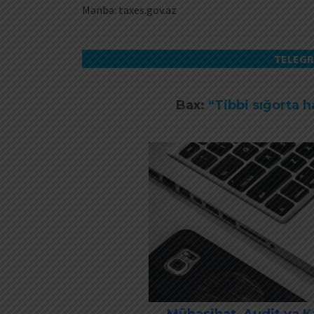
Mənbə: taxes.gov.az
TELEGR
Bax:
“Tibbi sığorta 