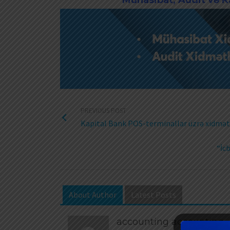
Mühasibat, Audit və Ka
PREVIOUS POST
Kapital Bank POS-terminallar üzrə xidmət 
“İcb
About Author
Latest Posts
accounting accounting