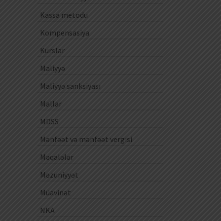
Kassa metodu
Kompensasiya
Kurslar
Maliyyə
Maliyyə sanksiyası
Mallar
MDSS
Mənfəət və mənfəət vergisi
Məqalələr
Məzuniyyət
Müavinət
NKA