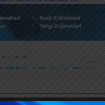
dr Xidmətləri üçün linkə daxil olun.
haqqını ləğv etdi
NEXT POST
ari tibbi sığorta” barədə qərar ləğv edildi, yeni qərar imzalandı