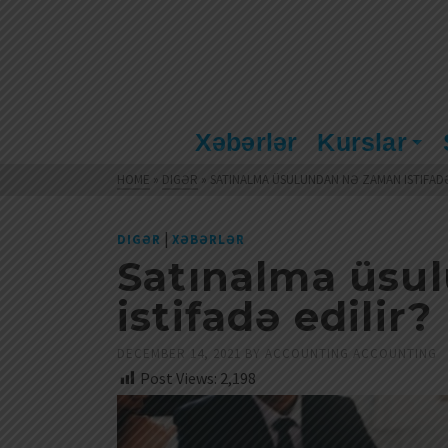
Xəbərlər
Kurslar
HOME
»
DIGƏR
»
SATINALMA ÜSULUNDAN NƏ ZAMAN ISTIFADƏ
|
DIGƏR
XƏBƏRLƏR
Satınalma üsu
istifadə edilir?
DECEMBER 14, 2021
BY
ACCOUNTING ACCOUNTING
Post Views:
2,198