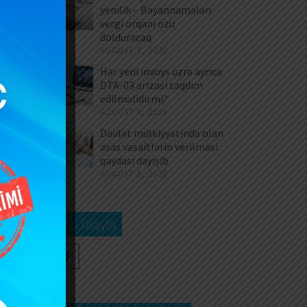
də
yenilik – Bəyannamələri
vergi orqanı özü
im
dolduracaq
AUGUST 6, 2026
Hər yeni invoys üzrə ayrıca
ün
DTA-03 ərizəsi təqdim
ğı
edilməlidirmi?
ə,
AUGUST 6, 2026
Dövlət mülkiyyətində olan
əsas vəsaitlərin verilməsi
n)
qaydası dəyişib
ta
AUGUST 5, 2026
Bizi izləyin
ən
i,
ün