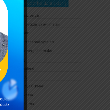
Kateqoriya üzrə axtarış
Aksiz vergisi
im
Amortizasiya ayırmaları
Audit
Barter əməliyyatları
ar
Cari vergi ödəmələri
Digər
Dividend
DTA
Dünya Ölkələri
E-kassa
i)
E-qaimə