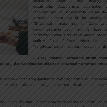
xidmətlərin təqdim edilməsi əməliyyatla
çoxalmışdır. Oxucularımız tərəfindən 
redaksiyamıza bu istiqamətdə suallar dax
olmaqdadır. Xatırladaq ki, bu əməliyyatl
“Dövlət satınalmaları haqqında” Qanun və 
qanun əsasında qəbul edilmiş digər a
normativ aktlar üzrə tənzimlənir. Sərbə
auditor Altay Cəfərov mözu ilə bağ
“vergiler.az” saytının suallarını cavablandırıb.
– Altay müəllim, satınalma bütün dövl
alları, işləri və xidmətləri əldə edəndə satınalma metodlarınd
işlərin və xidmətlərin) qanunla müəyyənləşdirilmiş üsullarla dövl
lət vəsaiti hesabına mallar, işlər və xidmətlərin alınması satınal
şkilatları (idarələri), nizamnamə fondunda dövlətin payı 30 faiz 