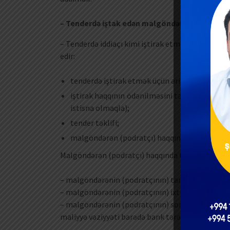
– Tenderdə iştak edən malgöndərənlər (podratç
– Tenderdə iddiaçı kimi iştirak etmək istəyən ma
edir:
tenderdə iştirak etmək üçün ərizə;
iştirak haqqının ödənilməsini təsdiq edən ba
istisna olmaqla);
tender təklifi;
malgöndərən (podratçı) haqqında tələb oluna
Malgöndərən (podratçı) haqqında tələb olunan sə
– malgöndərənin (podratçının) tam adı, hüquqi sta
– malgöndərənin (podratçının) ixtisas göstəricil
– malgöndərənin (podratçının) son bir ildəki (əg
maliyyə vəziyyəti barədə bank tərəfindən verilmiş