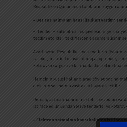
Respublikası Qanununun tələblərinə uyğun olara
– Bəs satınalmanın hansı üsulları vardır? Tend
– Tender – satınalma müqaviləsinin yerinə yeti
təqdim etdikləri təkliflərdən ən səmərəlisinin se
Azərbaycan Respublikasında malların (işlərin v
tətbiq şərtlərindən asılı olaraq açıq tender, ikim
kotirovka sorğusu və bir mənbədən satınalma meto
Həmçinin xüsusi hallar olaraq dövlət satınalmal
elektron satınalma vasitəsilə həyata keçirilir.
Deməli, satınalmaların müxtəlif metodları vardır
istifadə edilir. Bundan əlavə tenderlər və kotirov
– Elektron satınalma hansı hallarda istifadə ed