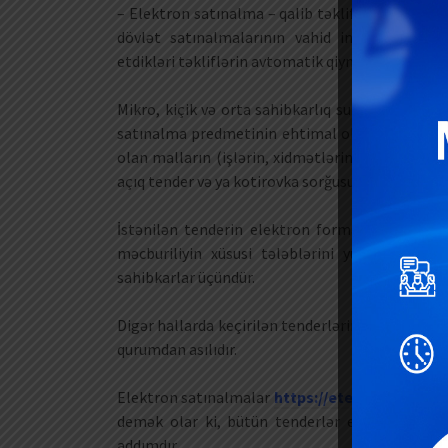
– Elektron satınalma – qalib təklifin seçilməsi ü
dövlət satınalmalarının vahid internet portal
etdikləri təkliflərin avtomatik qiymətləndirilm
Mikro, kiçik və orta sahibkarlıq subyektlərinin
satınalma predmetinin ehtimal olunan qiyməti 
olan malların (işlərin, xidmətlərin) satın alınmas
açıq tender və ya kotirovka sorğusu üsulunu tətbi
İstənilən tenderin elektron formada həyata keç
məcburiliyin xüsusi tələblərini yuxarıda qeyd
sahibkarlar üçündür.
Digər hallarda keçirilən tenderlərin kağız və ya 
qurumdan asılıdır.
Elektron satınalmalar
https://etender.gov.az/
demək olar ki, bütün tenderlər elektron qayda
addımdır.