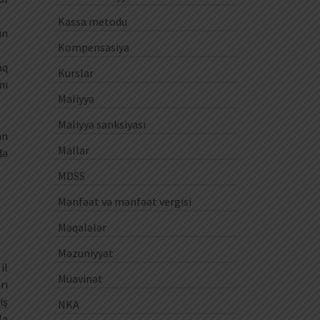
Kassa metodu
ün
Kompensasiya
aq
Kurslar
nı
Maliyyə
Maliyyə sanksiyası
an
Mallar
də
MDSS
Mənfəət və mənfəət vergisi
Məqalələr
Məzuniyyət
il
Müavinət
rı
iş
NKA
lə