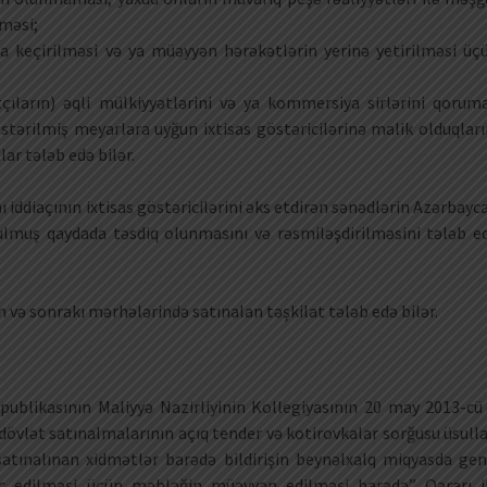
məsi;
a keçirilməsi və ya müəyyən hərəkətlərin yerinə yetirilməsi üç
çıların) əqli mülkiyyətlərini və ya kommersiya sirlərini qorum
tərilmiş meyarlara uyğun ixtisas göstəricilərinə malik olduqları
ar tələb edə bilər.
iddiaçının ixtisas göstəricilərini əks etdirən sənədlərin Azərbayc
ulmuş qaydada təsdiq olunmasını və rəsmiləşdirilməsini tələb e
n və sonrakı mərhələrində satınalan təşkilat tələb edə bilər.
publikasının Maliyyə Nazirliyinin Kollegiyasının 20 may 2013-cü 
) dövlət satınalmalarının açıq tender və kotirovkalar sorğusu üsulla
tınalınan xidmətlər barədə bildirişin beynəlxalq miqyasda gen
c edilməsi üçün məbləğin müəyyən edilməsi barədə” Qərarı i