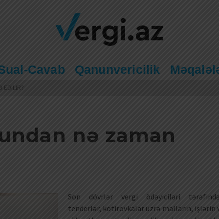
Sual-Cavab
Qanunvericilik
Məqaləl
 EDILIR?
lundan nə zaman
Son dövrlər vergi ödəyiciləri tərəfind
tenderlər, kotirovkalar üzrə malların, işlərin 