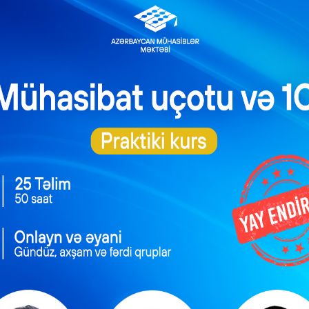
çün satınalan təşkilat tərəfindən tətbiq edilən, real vaxt rejimin
ı vasitəsilə keçirilən, malgöndərənlərin (podratçıların) təqd
əsini təmin edən satınalma prosedurudur.
 dövlət satınalmalarında iştirakının məcburiliyini təmin etmək üç
3,0 milyon ABŞ dollarının manat ekvivalentində və ya ondan aşa
ı yalnız mikro, kiçik və orta sahibkarlıq subyektlərinin iştirakı il
q etməklə elektron satınalma vasitəsilə keçirir.
irilməsi məcburi sayılmır, elektron satınalmaların (tenderləri
 etdik. Bundan əlavə yuxarıdakı məcburilik mikro, kiçik və or
elektron formada keçirilməsi artıq tenderi həyata keçirən, elan ed
saytı ilə həyata keçirilir. Son dövrlərdə olan əməliyyatlar göstərir k
da yerinə yetirlir və deyərdim ki, şəffaflıq üçün bu daha düzg