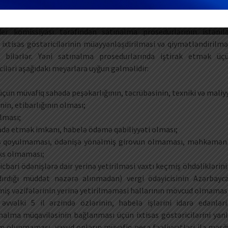
ən əlavə sənədlər tələb edilə bilərmi?
r komissiyası tərəfindən satınalma prosedurlarının istənil
ixtisas göstəricilərinin müəyyənləşdirilməsi və qiymətləndirilmə
bilərlər. Yəni satınalma prosedurlarında iştirak etmək üç
ciləri aşağıdakı meyarlara uyğun gəlməlidir:
çün müvafiq sahədə peşəkarlığının, təcrübəsinin, texniki və maliy
nin, etibarlığının olması;
lması;
adə etmək imkanı, habelə ödəmə qabiliyyəti olması;
bs qoyulmaması, ödənişə yönəlmiş girovun olmaması, məhkəmən
əxs olmaması;
cbari ödənişlərə dair yerinə yetirilməsi vaxtı keçmiş öhdəliklərini
ndırdığı müddət nəzərə alınmadan) vergi ödəyicisinin Azərbayc
miş vəzifələrinin yerinə yetirilməməsi hallarının mövcud olmamas
vvəlki 5 il ərzində özlərinin, habelə işlərini idarə edənləri
ınalma müqaviləsinin bağlanması üçün ixtisas göstəricilərini yanl
 olunmaması, yaxud onların müvafiq peşə fəaliyyətləri ilə məşğ