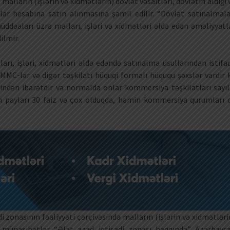
alların (işlərin və xidmətlərin) dövlət vəsaitləri, dövlətin aldığı 
lar hesabına satın alınmasına şamil edilir. “Dövlət satınalmala
ddəaları üzrə malları, işləri və xidmətləri əldə edən əməliyyatl
ilmir.
arı, işləri, xidmətləri əldə edəndə satınalma üsullarından istifa
MMC-lər və digər təşkilatı hüquqi formalı hüququ şəxslər vardır k
indən ibarətdir və normalda onlar kommersiya təşkilatları sayılı
 payları 30 faiz və çox olduqda, həmin kommersiya qurumları 
 zonasının fəaliyyəti çərçivəsində malların (işlərin və xidmətləri
 münasibətlər “Ələt azad iqtisadi zonası haqqında” Azərbayc