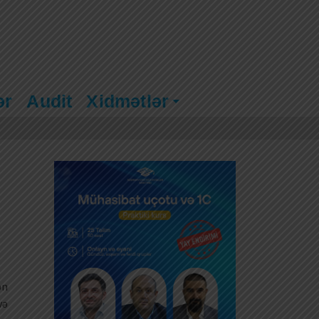
ər
Audit
Xidmətlər
ən
və