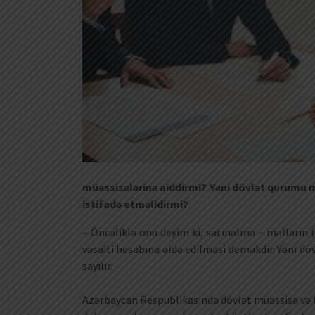
müəssisələrinə aiddirmi? Yəni dövlət qurumu m
istifadə etməlidirmi?
– Öncəliklə onu deyim ki, satınalma – malların (
vəsaiti hesabına əldə edilməsi deməkdir. Yəni döv
sayılır.
Azərbaycan Respublikasında dövlət müəssisə və tə