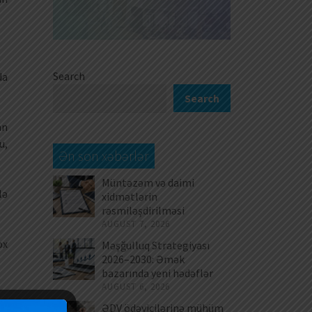
Search
da
Search
an
u,
Ən son xəbərlər
Müntəzəm və daimi
lə
xidmətlərin
rəsmiləşdirilməsi
AUGUST 7, 2026
ox
Məşğulluq Strategiyası
2026–2030: Əmək
bazarında yeni hədəflər
AUGUST 6, 2026
ƏDV ödəyicilərinə mühüm