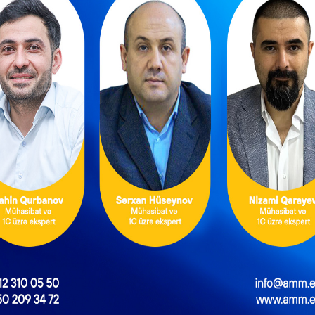
ılar) hansı sənədləri təqdim etməlidirlər?
lgöndərən (podratçı) satınalan təşkilata aşağıdakı sənədləri təqd
nk sənədi (elektron satınalmaya uyğun olaraq keçirilən satınalmal
n sənədlər.
nədlər dedikdə aşağıdakılar nəzərdə tutulur:
tusu, qeydiyyatdan keçdiyi ölkə və rekvizitləri;
ərinə dair məlumat (ehtiyac olduğu halda);
ər daha az müddət fəaliyyət göstərirsə, bütün fəaliyyəti dövründək
 arayış.