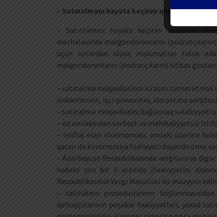
– Satınalmanı həyata keçirən qurumlar tərəfind
– Satınlamını həyata keçirən qurumun tende
mərhələsində malgöndərənlərin (podratçıların) 
üçün onlardan əlavə məlumatlar tələb edə 
malgöndərənlərin (podratçıların) ixtisas göstəri
– satınalma müqaviləsinin icrasını təmin etmək ü
imkanlarının, işçi qüvvəsinin, idarəetmə səriştəsi
– satınalma müqaviləsini bağlamaq səlahiyyəti o
– öz əmlakından sərbəst və məhdudiyyətsiz istif
– müflis elan olunmaması, əmlakı üzərinə hə
qərarı ilə kommersiya fəaliyyəti dayandırılmış ş
– Azərbaycan Respublikasında vergilərə və digər i
habelə son bir il ərzində (fəaliyyətini daya
Respublikasının Vergi Məcəlləsi ilə müəyyən edil
– satınalma prosedurlarının başlanmasından ə
qulluqçularının peşəkar fəaliyyətləri, yaxud sat
göstərmələri ilə əlaqədar cinayətə görə məhkum