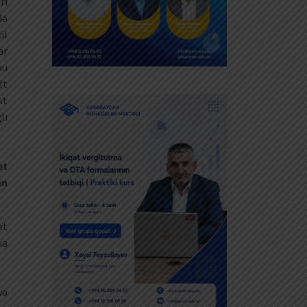
rı
də
il
ar
bu
lt
st
lı
ət
an
ət
ma
və