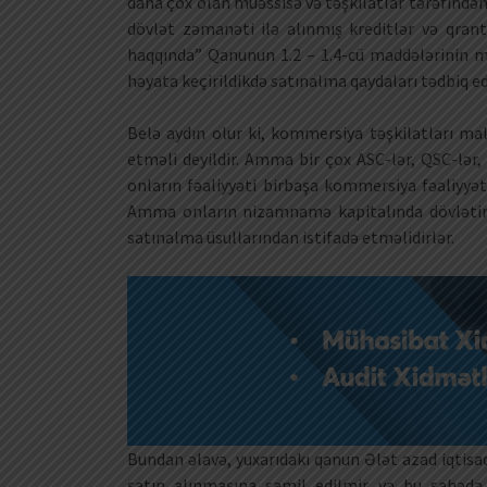
daha çox olan müəssisə və təşkilatlar tərəfindən m
dövlət zəmanəti ilə alınmış kreditlər və qrant
haqqında” Qanunun 1.2 – 1.4-cü maddələrinin mü
həyata keçirildikdə satınalma qaydaları tədbiq ed
Belə aydın olur ki, kommersiya təşkilatları mall
etməli deyildir. Amma bir çox ASC-lər, QSC-lər, 
onların fəaliyyəti birbaşa kommersiya fəaliyyət
Amma onların nizamnamə kapitalında dövlətin
satınalma üsullarından istifadə etməlidirlər.
Bundan əlavə, yuxarıdakı qanun Ələt azad iqtisadi
satın alınmasına şamil edilmir və bu sahədə