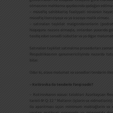
olmasının məhkəmə qaydasında qadağan edilmə
– müvafiq sahibkarlıq fəaliyyəti növünün həyat
müvafiq lisenziyaya və ya icazəyə malik olması.
– satınalan təşkilat malgöndərənlərin (podrat
hüququnu nəzərə almaqla, onlardan yuxarıda gös
təsdiq edən sənədli sübutlar və ya digər məlumatl
Satınalan təşkilat satınalma prosedurları zamanı 
Respublikasının qanunvericiliyində nəzərdə tut
bilər.
Odur ki, əlavə məlumat və sənədləri tendərin ilki
– Kotirovka ilə tenderin fərqi nədir?
– Kotirovkanın xüsusi tələbləri Azərbaycan Res
tarixli № Q-12 “ Malların (işlərin və xidmətlərin
ilə aparılması üçün minimum məbləğlərin və sa
yayılan mətbuat orqanında və internetdə dər