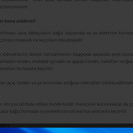
q tənzimlənir.
er buna aiddirmi?
rilməsi üzrə iddiaçıların kağız daşıyıcıda və ya elektron forma
çilməsi məqsədi ilə keçirilən müsabiqədir.
ə xidmətlərin) dövlət satınalmaları haqqında qanunda qeyd olun
ərhələli tender, məhdud iştiraklı və qapalı tender, təkliflər sorğus
dları ilə həyata keçirilir.
arı açıq tender və ya kotirovka sorğusu metodları tətbiq edilmək
. Ən çox istifadə edilən tenderlərdir. Həmçinin kotirovkalar da ç
kalar kağız formada və ya elektron satınalma vasitəsilə keçirilir.
ilir?