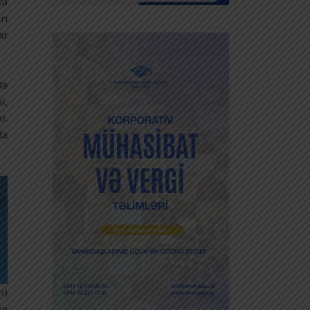
və
rı
ar
də
i,
r.
da
n)
an