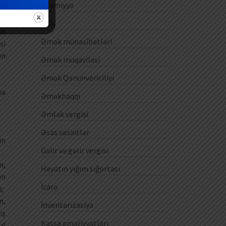
Ezamiyyə
ƏDV
ən
Əmək münasibətləri
si
ün
Əmək müqaviləsi
Əmək Qanunvericiliyi
yə
Əməkhaqqı
Əmlak vergisi
Əsas vəsaitlər
in
Gəlir və gəlir vergisi
n,
Həyatın yığım sığortası
an
İcarə
ı;
n,
İnventarizasiya
ış
Kassa əməliyyatları
ul