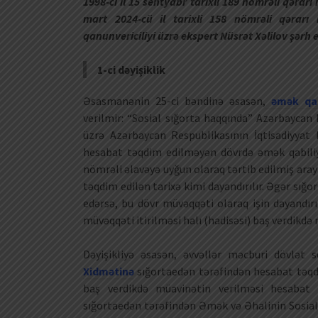
1998-ci il 15 sentyabr tarixli 189 nömrəli qərarı
mart 2024-cü il tarixli 158 nömrəli qərarı 
qanunvericiliyi üzrə ekspert Nüsrət Xəlilov şərh e
1-ci dəyişiklik
Əsasmanənin 25-ci bəndinə əsasən,
əmək qabi
verilmir: “Sosial sığorta haqqında” Azərbaycan
üzrə Azərbaycan Respublikasının İqtisadiyyat 
hesabat təqdim edilməyən dövrdə əmək qabiliy
nömrəli əlavəyə uyğun olaraq tərtib edilmiş aray
təqdim edilən tarixə kimi dayandırılır. Əgər sı
edərsə, bu dövr müvəqqəti olaraq işin dayandır
müvəqqəti itirilməsi halı (hadisəsi) baş verdikdə 
Dəyişikliyə əsasən, əvvəllər məcburi dövlət s
Xidmətinə
sığortaedən tərəfindən hesabat təqd
baş verdikdə müavinətin verilməsi hesabat t
sığortaedən tərəfindən Əmək və Əhalinin Sosial