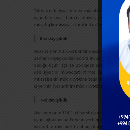
“Əmək qabiliyyətinin müvəqqəti itirilməsinə gör
üçün həm əsas, həm də əlavə iş yeri (yerləri) üzr
müvafiq komissiyası tərəfindən təyin edilir”.
6-cı dəyişiklik
Əsasnamənin 101-ci bəndinə əsasən, işçinin əsas v
zamanı dəyişiklikdən sonra ilk 14 gün üçün müav
olduğu üçün işçi işə çıxdıqdan sonra xəstəlik v
qabiliyyətini müvəqqəti itirmə vaxtı başa çatdı
müəssisənin müdiriyyətinə təqdim edəcək və əsas 
iş yerinin (yerlərinin) müdiriyyətinə təqdim edəcə
7-ci dəyişiklik
Əsasnamənin 114-1-ci bəndi də dəyişib. Belə ki,
üçün sığortaedən Fondun yerli qurumuna, “DOST”
xəsarət almış hərbi qulluqçuların və əlilliyi