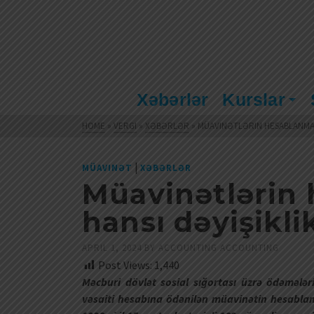
Xəbərlər
Kurslar
HOME
»
VERGI
»
XƏBƏRLƏR
»
MÜAVINƏTLƏRIN HESABLANMASI
|
MÜAVINƏT
XƏBƏRLƏR
Müavinətlərin
hansı dəyişiklik
APRIL 1, 2024
BY
ACCOUNTING ACCOUNTING
Post Views:
1,440
Məcburi dövlət sosial sığortası üzrə ödəmələri
vəsaiti hesabına ödənilən müavinətin hesablan