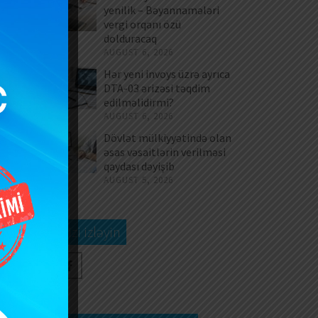
s,
yenilik – Bəyannamələri
vergi orqanı özü
rı
dolduracaq
AUGUST 6, 2026
Hər yeni invoys üzrə ayrıca
nü
DTA-03 ərizəsi təqdim
in
edilməlidirmi?
AUGUST 6, 2026
Dövlət mülkiyyətində olan
əsas vəsaitlərin verilməsi
qaydası dəyişib
ük
AUGUST 5, 2026
da
Bizi izləyin
ək
vü