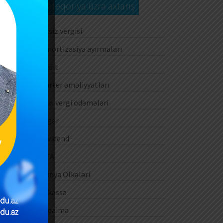
Kateqoriya üzrə axtarış
nü
in
Aksiz vergisi
Amortizasiya ayırmaları
Audit
Barter əməliyyatları
si
li
Cari vergi ödəmələri
ək
Digər
rə
və
Dividend
DTA
Dünya Ölkələri
E-kassa
si
ar
E-qaimə
mə