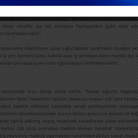
zmunda ikinci cümlə əlavə edilib: “Müraciət həm əsas, həm əlavə 
ən əlavə muzdlu işə aid olmayan fəaliyyətdən gəlir əldə ed
n tərəfindən edilir”.
 müavinətin ödənilməsi üçün sığortaedən tərəfindən Fondun yer
ş yeri (yerləri) olan, habelə əsas iş yerindən əlavə muzdlu işə a
nlar üzrə əsas iş yeri olan sığortaedən tərəfindən edilir.
 məzmunda 9-cu abzas əlavə edilib: “Sosial sığorta haqqınd
sinin ikinci hissəsinin üçüncü abzasına əsasən rüb üzrə hesab
sabat təqdim ediləcəyi tarixədək əmək qabiliyyətinin müvəqqə
nətlərin hesablanmasında nəzərə alınan aylar üzrə qazanc ilə bağ
aq tərtib edilmiş arayış müavinət sənədlərinə əlavə edilməlidi
 həmin rüb üzrə sonradan təqdim olunan hesabat məlumatla
rtıq ödənilmiş məbləğ sığortaedən tərəfindən dövlət sosial müdaf