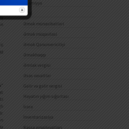
Ezamiyyə
ƏDV
iş
Əmək münasibətləri
ən
Əmək müqaviləsi
Əmək Qanunvericiliyi
li
id
Əməkhaqqı
Əmlak vergisi
Əsas vəsaitlər
a”
Gəlir və gəlir vergisi
at
Həyatın yığım sığortası
ti
lı
İcarə
r.
İnventarizasiya
rı
iə
Kassa əməliyyatları