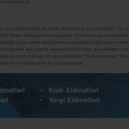
inət ödəniləcək.
a), 4-cü abzaslarında və 14-cü abzasının 3-cü cümləsində “12 t
dilib. Əmək qabiliyyətinin müvəqqəti itirilməsinə görə müavinət
bləği işçinin əmək qabiliyyətini müvəqqəti itirdiyi aydan etibar
bləğindən asılı olaraq müəyyənləşdirilirdisə, dəyişiklikdən son
akı qazancın məbləği əsas götürüləcəkdir. “Tam təqvim ayı” ifadə
lamada tam olmayan aylar da nəzərə alınacaq.