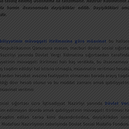
 ilə təsdiq edilmiş Əsasnamə ilə tənzimlənir. Nazirlər Kabinetinin 
ilə həmin Əsasnamədə dəyişikliklər edilib. Dəyişiklikləri əm
dir.
liyyətinin müvəqqəti itirilməsinə görə müavinət
bu hallar
 Respublikasının Qanununa əsasən, məcburi dövlət sosial sığorta
Nazirliyi yanında Dövlət Vergi Xidmətinə sığortaedən tərəfind
yətinin müvəqqəti itirilməsi halı baş verdikdə, bu Əsasnaməyə
ış təqdim edildiyi hal istisna olmaqla, müavinətin verilməsi hesab
ğortaedən hesabat əvəzinə fəaliyyətin olmaması barədə arayış təqd
ıldığı dövr hesab olunur və bu müddət zamanı əmək qabiliyyətin
müavinət verilmir.
osial sığortası üzrə İqtisadiyyat Nazirliyi yanında
Dövlət Ver
im edilməyən dövrdə əmək qabiliyyətinin müvəqqəti itirilməsi ha
əqdim edilən tarixə kimi dayandırılırdısa, dəyişiklikdən son
 Müdafiəsi Nazirliyinin tabeliyində Dövlət Sosial Müdafiə Fondun