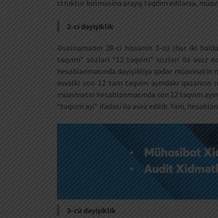
struktur bölməsinə arayış təqdim edilərsə, müav
2-ci dəyişiklik
Əsasnamənin 28-ci hissənin 3-cü (hər iki hald
təqvim” sözləri “12 təqvim” sözləri ilə əvəz e
hesablanmasında dəyişikliyə qədər müavinətin mə
əvvəlki son 12 tam təqvim ayındakı qazancın mə
müavinətin hesablanmasında son 12 təqvim ayınd
“təqvim ayı” ifadəsi ilə əvəz edilib. Yəni, hesab
3-cü dəyişiklik