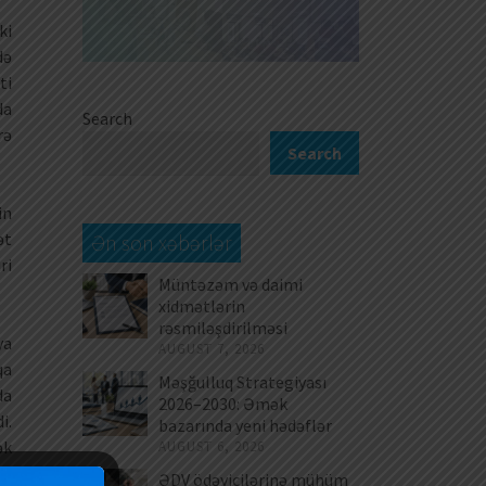
ki
də
ti
da
Search
rə
Search
in
ət
Ən son xəbərlər
ri
Müntəzəm və daimi
xidmətlərin
rəsmiləşdirilməsi
ya
AUGUST 7, 2026
qa
Məşğulluq Strategiyası
da
2026–2030: Əmək
i.
bazarında yeni hədəflər
ək
AUGUST 6, 2026
ki
ƏDV ödəyicilərinə mühüm