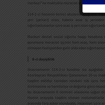
mərkəzi”nə məktubla müraciət etməlidir.
114-1-ci hissənin birinci abzasına aşağıdakı mə
yeri (yerləri) olan, habelə əsas iş yerind
sığortaolunanlar üzrə əsas iş yeri olan sığortaedə
Məcburi dövlət sosial sığorta haqqı hesabına
qurumuna müraciət işçinin həm əsas, həm əlavə i
olmayan fəaliyyətdən gəlir əldə edən sığortaoluna
8-ci dəyişiklik
Əsasnamənin 114-2-ci bəndinə isə aşağıdakı
Azərbaycan Respublikası Qanununun 10-cu maddə
təqdim edildiyi tarixdən növbəti rüb üzrə he
itirilməsinə və hamiləliyə və doğuma görə müavi
bu Əsasnamənin 6 nömrəli əlavəsinə uyğun olar
Həmin arayışda təqdim olunan məlumatlarla
arasında fərq aşkar olunduqda, müavinət üzrə a