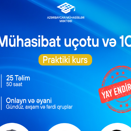
ödənilir. Qalan günlər üçün isə müavinət sığortaolunanın həm əsa
ı əsasında hesablanacaq və məcburi dövlət sosial sığorta haqla
ə müavinət əmək qabiliyyətinin müvəqqəti itirilməsinin ilk 14 gü
ə, 14 gündən sonrakı günlər üçün isə əsas iş yeri üzrə sığortaedən
lirləri də nəzərə alınmaqla təyin edilir”.
, yaxud övladlığa götürmədən böyüdən qadınlar doğuşdan 56 günl
hüququna malik olmaqla bərabər, onlara müəyyən edilmiş qayda
ıb.
 Əsasnamədə nəzərdə tutulan müavinətlər işçinin iş yeri üzrə (əm
 təyin edən komissiyası və ya komissiyanın səlahiyyət verilmiş üz
aqla təyin edilir”.