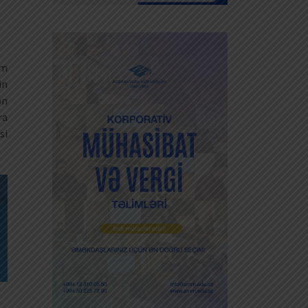
am
in
ən
ra
si