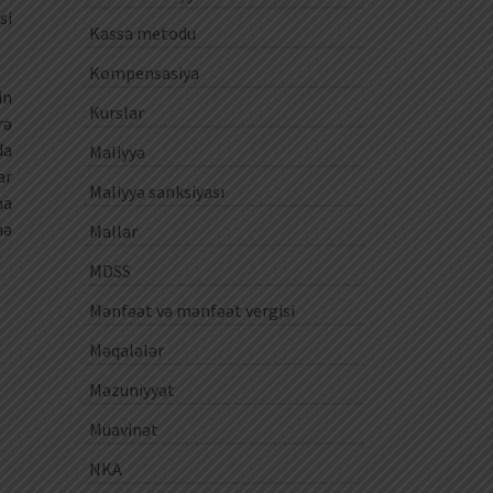
si
Kassa metodu
Kompensasiya
in
Kurslar
rə
da
Maliyyə
ar
Maliyyə sanksiyası
na
mə
Mallar
MDSS
Mənfəət və mənfəət vergisi
Məqalələr
Məzuniyyət
Müavinət
NKA