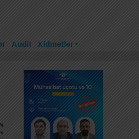
ər
Audit
Xidmətlər
in
in