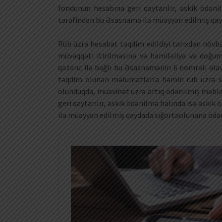
fondunun hesabına geri qaytarılır, əskik ödən
tərəfindən bu Əsasnamə ilə müəyyən edilmiş qayd
Rüb üzrə hesabat təqdim edildiyi tarixdən növbə
müvəqqəti itirilməsinə və hamiləliyə və doğu
qazanc ilə bağlı bu Əsasnamənin 6 nömrəli əlavə
təqdim olunan məlumatlarla həmin rüb üzrə s
olunduqda, müavinət üzrə artıq ödənilmiş məblə
geri qaytarılır, əskik ödənilmə halında isə əsk
ilə müəyyən edilmiş qaydada sığortaolunana ödəni