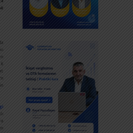
14
ək
da
sı
ən
 6
at
im
in
gi
lı
ra
un