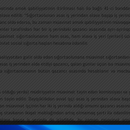
yətində əmək qabiliyyətinin itirilməsi halı ilə bağlı 41-ci bənddə
avə edilib: “Sığortaolunan əsas iş yerindən əlavə başqa iş yerin
azanc əldə edərsə, bu zaman müavinət əmək qabiliyyətinin müvəqqə
nlər tərəfindən hər bir iş yerindəki qazancı əsasında ayrı-ayrılıq
üavinət sığortaolunanın həm əsas, həm əlavə iş yeri (yerləri) üz
lət sosial sığorta haqları hesabına ödənilir.
fəaliyyətdən gəlir əldə edən sığortaolunana müavinət sığortaedən
əsas iş yerindən əldə etdiyi qazancı, qalan günlər üçün isə müavin
a sığortaolunanın bütün qazancı əsasında hesablanır və məcbu
ın olduğu yerdə) müdiriyyətin müavinət təyin edən komissiyası və 
 təyin edilir. Dəyişiklikdən əvvəl işçi əsas iş yerindən əlavə baş
n müavinət işçinin hər iki iş yerində aldığı ümumi qazancı əsasın
ş stavkanın ikiqat məbləğindən artıq olmamaq şərti ilə ödənilird
ən əlavə başqa iş yerində də işlədikdə, bu zaman müavinət əm
m günü üçün əsas və əlavə iş yeri olaraq ayrılıqda hər bir iş yerində