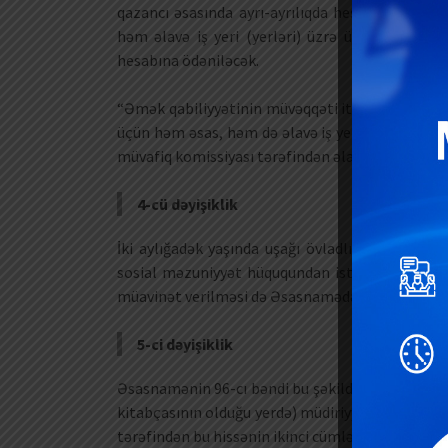
qazancı əsasında ayrı-ayrılıqda hesablanır və 
həm əlavə iş yeri (yerləri) üzrə ümumi qazanc
hesabına ödəniləcək.
“Əmək qabiliyyətinin müvəqqəti itirilməsinə gör
üçün həm əsas, həm də əlavə iş yeri (yerləri) üzr
müvafiq komissiyası tərəfindən əlavə iş yerinin gə
4-cü dəyişiklik
İki aylığadək yaşında uşağı övladlığa götürən
sosial məzuniyyət hüququndan istifadə etmək 
müavinət verilməsi də Əsasnamədə öz əksini tap
5-ci dəyişiklik
Əsasnamənin 96-cı bəndi bu şəkildə dəyişib: “Bu
kitabçasının olduğu yerdə) müdiriyyətin müavinət
tərəfindən bu hissənin ikinci cümləsi nəzərə alınm