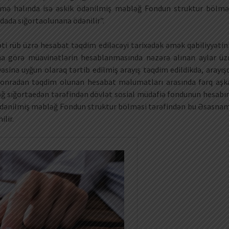
ilmə halında isə əskik ödənilmiş məbləğ Fondun struktur bölmə
ada sığortaolunana ödənilir”.
ti rüb üzrə hesabat təqdim ediləcəyi tarixədək əmək qabiliyyətin
ma görə müavinətlərin hesablanmasında nəzərə alınan aylar üz
sinə uyğun olaraq tərtib edilmiş arayış təqdim edildikdə, arayış
onradan təqdim olunan hesabat məlumatları arasında fərq aşk
ğ sığortaedən tərəfindən dövlət sosial müdafiə fondunun hesabı
ik ödənilmiş məbləğ Fondun struktur bölməsi tərəfindən bu Əsasna
lir.