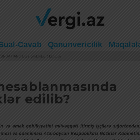
Sual-Cavab
Qanunvericilik
Məqaləl
NDA HANSI DƏYIŞIKLIKLƏR EDILIB?
 hesablanmasında
lər edilib?
n və əmək qabiliyyətini müvəqqəti itirmiş işçilərə sığortaedən
ması və ödənilməsi Azərbaycan Respublikası Nazirlər Kabinetin