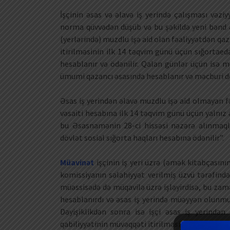
İşçinin əsas və əlavə iş yerində çalışması vəziy
norma qüvvədən düşüb və bu şəkildə yeni bənd əl
(yerlərində) muzdlu işə aid olan fəaliyyətdən q
itirilməsinin ilk 14 təqvim günü üçün sığortaedə
hesablanır və ödənilir. Qalan günlər üçün isə m
ümumi qazancı əsasında hesablanır və məcburi döv
Əsas iş yerindən əlavə muzdlu işə aid olmayan 
vəsaiti hesabına ilk 14 təqvim günü üçün yalnız 
bu Əsasnamənin 28-ci hissəsi nəzərə alınmaql
dövlət sosial sığorta haqları hesabına ödənilir”.
Müavinət
işçinin iş yeri üzrə (əmək kitabçasın
komissiyanın səlahiyyət verilmiş üzvü tərəfindən
müəssisədə də müqavilə üzrə işləyirdisə, bu zama
hesablanırdı və əsas iş yerində müəyyən olunmu
Dəyişiklikdən sonra isə işçi əsas iş yerind
qabiliyyətinin müvəqqəti itirilməsinin ilk 14 təqvi