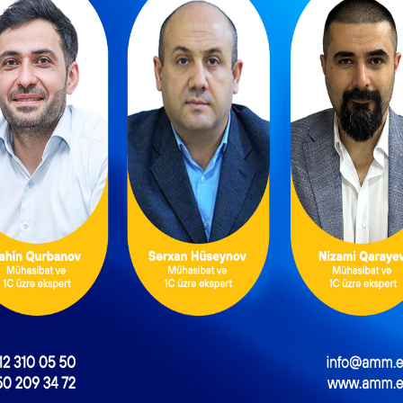
ə müavinət əmək qabiliyyətinin müvəqqəti itirilməsinin ilk 14 gü
ə, 14 gündən sonrakı günlər üçün isə əsas iş yeri üzrə sığortaedən
ə əlavə iş yerləri olduqda, əmək qabiliyyətinin müvəqqəti itirilmə
inət əsas və əlavə iş yerlərinin işəgötürəni tərəfindən ödənilmə
ərəqəsini hər iki iş yerinə təqdim etməlidir. Bunun üçün işçi əm
qdan sonra işə çıxdığı gün xəstəlik vərəqələrini əsas iş yeri üz
iş yeri tərəfindən xəstəlik vərəqəsinin təsdiqlənmiş surətini əla
k.
 məcburi dövlət sosial sığorta haqqı hesabına müavinətin ödənilmə
 mərkəzinə və ya “Şəhid ailələri üzvlərinin, müharibə ilə əlaqəd
 müəyyən edilmiş şəxslərin müraciətləri üzrə vahid əlaqələndir