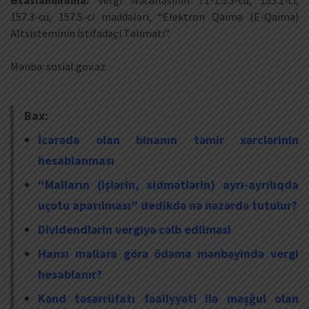
Əsaslandırılma:
Vergi Məcəlləsinin 71-1.5.3-cü, 155.1-ci,
157.3-cü, 157.5-ci maddələri, “Elektron Qaimə (E-Qaimə)
Altsisteminin İstifadəçi Təlimatı”.
Mənbə: sosial.gov.az
Bax:
İcarədə olan binanın təmir xərclərinin
hesablanması
“Malların (işlərin, xidmətlərin) ayrı-ayrılıqda
uçotu aparılması” dedikdə nə nəzərdə tutulur?
Dividendlərin vergiyə cəlb edilməsi
Hansı mallara görə ödəmə mənbəyində vergi
hesablanır?
Kənd təsərrüfatı fəaliyyəti ilə məşğul olan