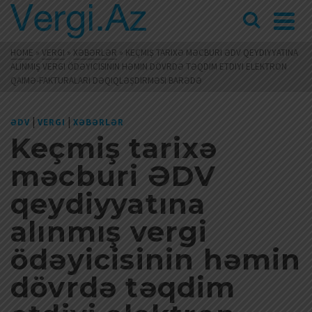
HOME
»
VERGI
»
XƏBƏRLƏR
»
KEÇMIŞ TARIXƏ MƏCBURI ƏDV QEYDIYYATINA
ALINMIŞ VERGI ÖDƏYICISININ HƏMIN DÖVRDƏ TƏQDIM ETDIYI ELEKTRON
QAIMƏ-FAKTURALARI DƏQIQLƏŞDIRMƏSI BARƏDƏ
|
|
ƏDV
VERGI
XƏBƏRLƏR
Keçmiş tarixə
məcburi ƏDV
qeydiyyatına
alınmış vergi
ödəyicisinin həmin
dövrdə təqdim