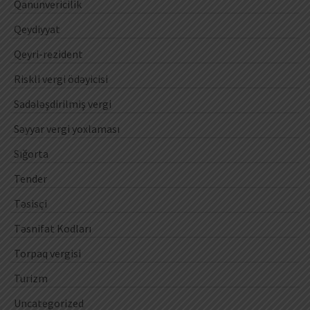
Qanunvericilik
Qeydiyyat
Qeyri-rezident
Riskli vergi ödəyicisi
Sadələşdirilmiş vergi
Səyyar vergi yoxlaması
Sığorta
Tender
Təsisçi
Təsnifat Kodları
Torpaq vergisi
Turizm
Uncategorized