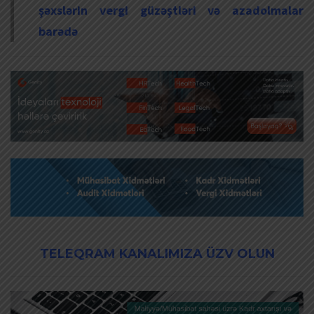
şəxslərin vergi güzəştləri və azadolmalar
barədə
TELEQRAM KANALIMIZA ÜZV OLUN