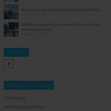
Beynəlxalq daşıma xidmətləri üzrə dəyişikliklər
AUGUST 4, 2026
Sahibkarlara göstərilən xidmətlərin çox hissəsi
elektronlaşdırılıb
AUGUST 3, 2026
Bizi izləyin
Kateqoriya üzrə axtarış
Aksiz vergisi
Amortizasiya ayırmaları