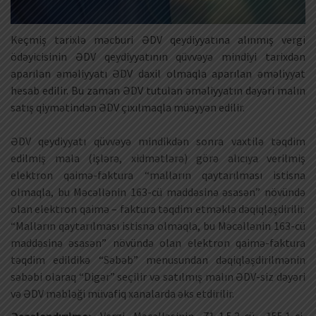
Keçmiş tarixlə məcburi ƏDV qeydiyyatına alınmış vergi
ödəyicisinin ƏDV qeydiyyatının qüvvəyə mindiyi tarixdən
aparılan əməliyyatı ƏDV daxil olmaqla aparılan əməliyyat
hesab edilir. Bu zaman ƏDV tutulan əməliyyatın dəyəri malın
satış qiymətindən ƏDV çıxılmaqla müəyyən edilir.
ƏDV qeydiyyatı qüvvəyə mindikdən sonra vaxtilə təqdim
edilmiş mala (işlərə, xidmətlərə) görə alıcıya verilmiş
elektron qaimə-faktura “malların qaytarılması istisna
olmaqla, bu Məcəllənin 163-cü maddəsinə əsasən” növündə
olan elektron qaimə – faktura təqdim etməklə dəqiqləşdirilir.
“Malların qaytarılması istisna olmaqla, bu Məcəllənin 163-cü
maddəsinə əsasən” növündə olan elektron qaimə-faktura
təqdim edildikə “Səbəb” menusundan dəqiqləşdirilmənin
səbəbi olaraq “Digər” seçilir və satılmış malın ƏDV-siz dəyəri
və ƏDV məbləği müvafiq xanalarda əks etdirilir.