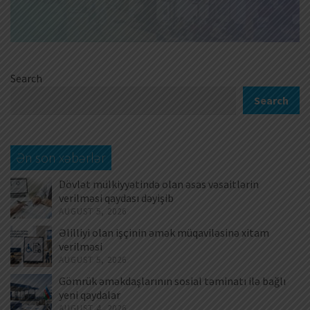
Search
Search
Ən son xəbərlər
Dövlət mülkiyyətində olan əsas vəsaitlərin
verilməsi qaydası dəyişib
AUGUST 5, 2026
Əlilliyi olan işçinin əmək müqaviləsinə xitam
verilməsi
AUGUST 5, 2026
Gömrük əməkdaşlarının sosial təminatı ilə bağlı
yeni qaydalar
AUGUST 4, 2026