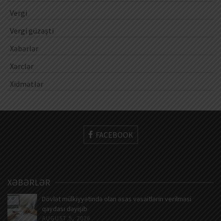
Vergi
Vergi güzəşti
Xəbərlər
Xərclər
Xidmətlər
FACEBOOK
XƏBƏRLƏR
Dövlət mülkiyyətində olan əsas vəsaitlərin verilməsi
qaydası dəyişib
AUGUST 5, 2026