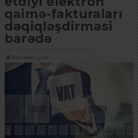
etdiyi elektron
qaimə-fakturaları
dəqiqləşdirməsi
barədə
JULY 1, 2021
BY
ACCOUNTING ACCOUNTING
Post Views:
2,114