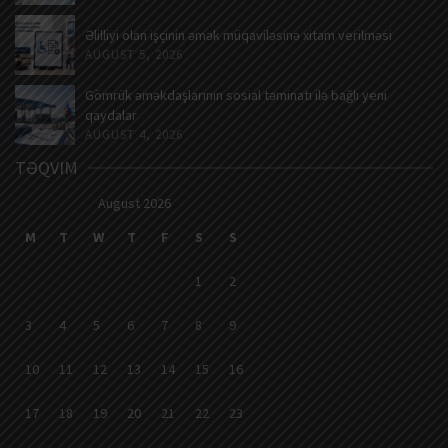
Əlilliyi olan işçinin əmək müqaviləsinə xitam verilməsi
AUGUST 5, 2026
Gömrük əməkdaşlarının sosial təminatı ilə bağlı yeni
qaydalar
AUGUST 4, 2026
TƏQVIM
August 2026
M
T
W
T
F
S
S
1
2
3
4
5
6
7
8
9
10
11
12
13
14
15
16
17
18
19
20
21
22
23