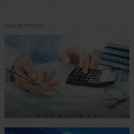
BƏNZƏR POSTLAR
Əməkhaqqıdan vergi tutulması: 2026-cı
ildə əməkhaqqı cədvəli necə
hazırlanacaq