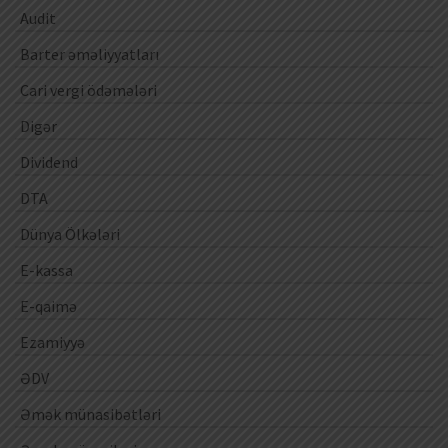
Audit
Barter əməliyyatları
Cari vergi ödəmələri
Digər
Dividend
DTA
Dünya Ölkələri
E-kassa
E-qaimə
Ezamiyyə
ƏDV
Əmək münasibətləri