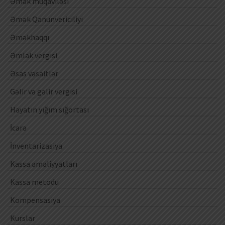
Əmək müqaviləsi
Əmək Qanunvericiliyi
Əməkhaqqı
Əmlak vergisi
Əsas vəsaitlər
Gəlir və gəlir vergisi
Həyatın yığım sığortası
İcarə
İnventarizasiya
Kassa əməliyyatları
Kassa metodu
Kompensasiya
Kurslar