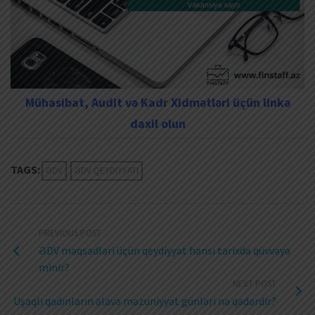
Mühasibat, Audit və Kadr Xidmətləri üçün linkə
daxil olun
TAGS:
ƏDV
ƏDV QEYDIYYATI
PREVIOUS POST
ƏDV məqsədləri üçün qeydiyyat hansı tarixdə qüvvəyə
minir?
NEXT POST
Uşaqlı qadınların əlavə məzuniyyət günləri nə qədərdir?