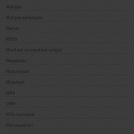
Maliyyə
Maliyyə sanksiyası
Mallar
MDSS
Mənfəət və mənfəət vergisi
Məqalələr
Məzuniyyət
Müavinət
NKA
ÖMV
POS-terminal
Pul vəsaitləri