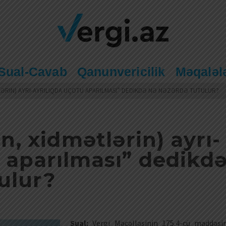
Sual-Cavab
Qanunvericilik
Məqaləl
TLƏRIN) AYRI-AYRILIQDA UÇOTU APARILMASI” DEDIKDƏ NƏ NƏZƏRDƏ TUTULUR?
in, xidmətlərin) ayrı-
u aparılması” dedikd
ulur?
Sual:
Vergi Məcəlləsinin 175.4-cü maddəsi