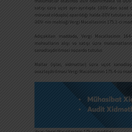
məlumatlar əsasında ƏDV ödənilməklə və ƏDV-də
satışı üzrə uçot ayrı-ayrılıqda (ƏDV-dən azad 
mövcud olduqda) aparıldığı halda ƏDV tutulan əm
ƏDV-nin məbləği Vergi Məcəlləsinin 175.1-ci mad
Adıçəkilən maddədə, Vergi Məcəlləsinin 16
məhsulların alışı və satışı üzrə məlumatlar
sənədləşdirilməsi nəzərdə tutulur.
Mallar (işlər, xidmətlər) üzrə uçot sənədlə
əvəzləşdirilməsi Vergi Məcəlləsinin 175.4-cü mad
Əsas: Vergi Məcəlləsinin 175-ci maddəsi.