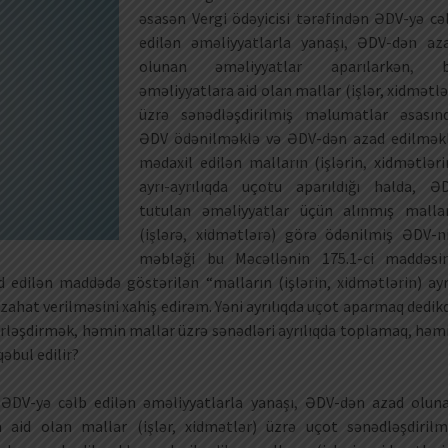
əsasən Vergi ödəyicisi tərəfindən ƏDV-yə cə
edilən əməliyyatlarla yanaşı, ƏDV-dən az
olunan əməliyyatlar aparılarkən, 
əməliyyatlara aid olan mallar (işlər, xidmətlə
üzrə sənədləşdirilmiş məlumatlar əsasın
ƏDV ödənilməklə və ƏDV-dən azad edilmək
mədaxil edilən malların (işlərin, xidmətləri
ayrı-ayrılıqda uçotu aparıldığı halda, Ə
tutulan əməliyyatlar üçün alınmış malla
(işlərə, xidmətlərə) görə ödənilmiş ƏDV-n
məbləği bu Məcəllənin 175.1-ci maddəsi
 edilən maddədə göstərilən “malların (işlərin, xidmətlərin) ayr
 izahat verilməsini xahiş edirəm. Yəni ayrılıqda uçot aparmaq dedik
yerləşdirmək, həmin mallar üzrə sənədləri ayrılıqda toplamaq, həm
əbul edilir?
ən ƏDV-yə cəlb edilən əməliyyatlarla yanaşı, ƏDV-dən azad olun
 aid olan mallar (işlər, xidmətlər) üzrə uçot sənədləşdirilm