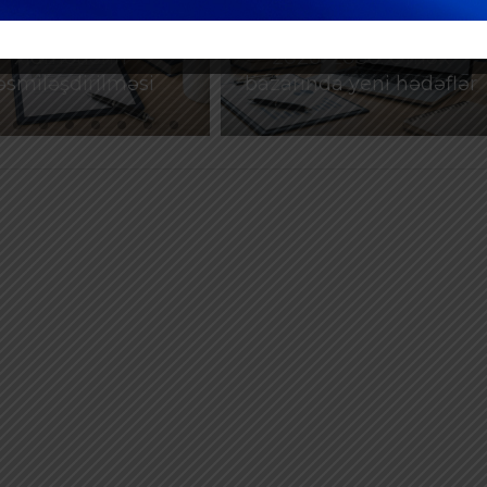
ntəzəm və daimi
Məşğulluq Strategiyası
xidmətlərin
2026–2030: Əmək
əsmiləşdirilməsi
bazarında yeni hədəflər