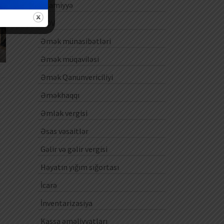
ƏDV ödəyicilərinə
Ezamiyyə
mühüm yenilik –
Hər yeni invo
ƏDV
Bəyannamələri vergi
ayrıca DTA-03
orqanı özü dolduracaq
təqdim edilmə
Əmək münasibətləri
Əmək müqaviləsi
Əmək Qanunvericiliyi
Əməkhaqqı
Əmlak vergisi
Əsas vəsaitlər
Gəlir və gəlir vergisi
Həyatın yığım sığortası
İcarə
İnventarizasiya
Kassa əməliyyatları