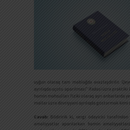
uyğun olaraq tam məbləğdə əvəzləşdirilir. Qeyd
ayrılıqda uçotu aparılması” ifadəsi üzrə praktiki
həmin məhsulları fiziki olaraq ayrı anbarlarda 
mallar üzrə dövriyyəni ayrılıqda göstərmək kimi q
Cavab:
Bildiririk ki, vergi ödəyicisi tərəfind
əməliyyatlar aparılarkən həmin əməliyyatlara