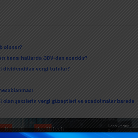
lb olunur?
ları hansı hallarda ƏDV-dən azaddır?
yi dividenddən vergi tutulur?
n hesablanması
ul olan şəxslərin vergi güzəştləri və azadolmalar barədə