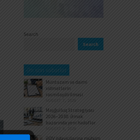
Search
Search
Ən son xəbərlər
Müntəzəm və daimi
xidmətlərin
rəsmiləşdirilməsi
AUGUST 7, 2026
Məşğulluq Strategiyası
2026–2030: Əmək
bazarında yeni hədəflər
AUGUST 6, 2026
ƏDV ödəyicilərinə mühüm