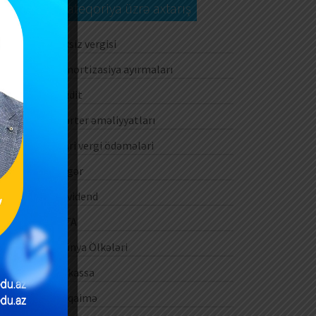
Kateqoriya üzrə axtarış
Aksiz vergisi
Amortizasiya ayırmaları
Audit
Barter əməliyyatları
Cari vergi ödəmələri
Digər
Dividend
DTA
Dünya Ölkələri
E-kassa
E-qaimə