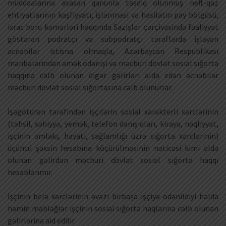
müddəalarına əsasən qanunla təsdiq olunmuş neft-qaz
ehtiyatlarının kəşfiyyatı, işlənməsi və hasilatın pay bölgüsü,
ixrac boru kəmərləri haqqında Sazişlər çərçivəsində fəaliyyət
göstərən podratçı və subpodratçı tərəflərdə işləyən
əcnəbilər istisna olmaqla, Azərbaycan Respublikası
mənbələrindən əmək ödənişi və məcburi dövlət sosial sığorta
haqqına cəlb olunan digər gəlirləri əldə edən əcnəbilər
məcburi dövlət sosial sığortasına cəlb olunurlar.
İşəgötürən tərəfindən işçilərin sosial xarakterli xərclərinin
(təhsil, səhiyyə, yemək, telefon danışıqları, kirayə, nəqliyyat,
işçinin əmlakı, həyatı, sağlamlığı üzrə sığorta xərclərinin)
üçüncü şəxsin hesabına köçürülməsinin nəticəsi kimi əldə
olunan gəlirdən məcburi dövlət sosial sığorta haqqı
hesablanmır.
İşçinin belə xərclərinin əvəzi birbaşa işçiyə ödənildiyi halda
həmin məbləğlər işçinin sosial sığorta haqlarına cəlb olunan
gəlirlərinə aid edilir.