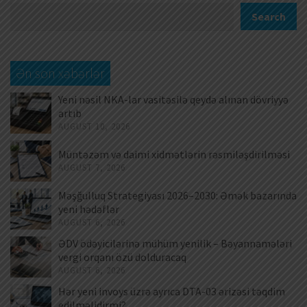
Search
Ən son xəbərlər
Yeni nəsil NKA-lar vasitəsilə qeydə alınan dövriyyə
artıb
AUGUST 10, 2026
Müntəzəm və daimi xidmətlərin rəsmiləşdirilməsi
AUGUST 7, 2026
Məşğulluq Strategiyası 2026–2030: Əmək bazarında
yeni hədəflər
AUGUST 6, 2026
ƏDV ödəyicilərinə mühüm yenilik – Bəyannamələri
vergi orqanı özü dolduracaq
AUGUST 6, 2026
Hər yeni invoys üzrə ayrıca DTA-03 ərizəsi təqdim
edilməlidirmi?