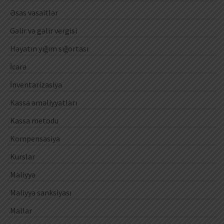
Əsas vəsaitlər
Gəlir və gəlir vergisi
Həyatın yığım sığortası
İcarə
İnventarizasiya
Kassa əməliyyatları
Kassa metodu
Kompensasiya
Kurslar
Maliyyə
Maliyyə sanksiyası
Mallar