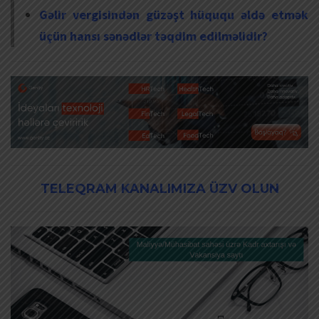
Gəlir vergisindən güzəşt hüququ əldə etmək
üçün hansı sənədlər təqdim edilməlidir?
TELEQRAM KANALIMIZA ÜZV OLUN