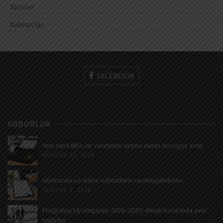
Xərclər
Xidmətlər
FACEBOOK
XƏBƏRLƏR
Yeni nəsil NKA-lar vasitəsilə qeydə alınan dövriyyə artıb
AUGUST 10, 2026
Müntəzəm və daimi xidmətlərin rəsmiləşdirilməsi
AUGUST 7, 2026
Məşğulluq Strategiyası 2026–2030: Əmək bazarında yeni
hədəflər