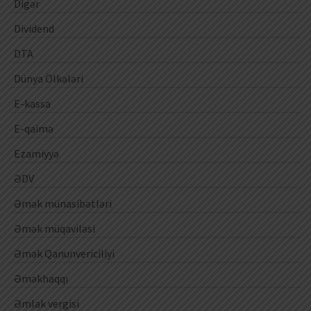
Digər
Dividend
DTA
Dünya Ölkələri
E-kassa
E-qaimə
Ezamiyyə
ƏDV
Əmək münasibətləri
Əmək müqaviləsi
Əmək Qanunvericiliyi
Əməkhaqqı
Əmlak vergisi