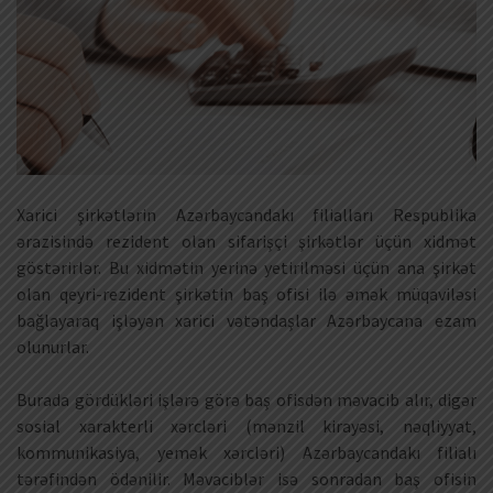
Xarici şirkətlərin Azərbaycandakı filialları Respublika
ərazisində rezident olan sifarişçi şirkətlər üçün xidmət
göstərirlər. Bu xidmətin yerinə yetirilməsi üçün ana şirkət
olan qeyri-rezident şirkətin baş ofisi ilə əmək müqaviləsi
bağlayaraq işləyən xarici vətəndaşlar Azərbaycana ezam
olunurlar.
Burada gördükləri işlərə görə baş ofisdən məvacib alır, digər
sosial xarakterli xərcləri (mənzil kirayəsi, nəqliyyat,
kommunikasiya, yemək xərcləri) Azərbaycandakı filialı
tərəfindən ödənilir. Məvaciblər isə sonradan baş ofisin