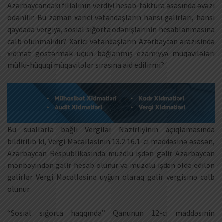
Azərbaycandakı filialının verdiyi hesab-faktura əsasında əvəzi
ödənilir. Bu zaman xarici vətəndaşların hansı gəlirləri, hansı
qaydada vergiyə, sosial sığorta ödənişlərinin hesablanmasına
cəlb olunmalıdır? Xarici vətəndaşların Azərbaycan ərazisində
xidmət göstərmək üçün bağlanmış ezamiyyə müqavilələri
mülki-hüquqi müqavilələr sırasına aid edilirmi?
Bu suallarla bağlı Vergilər Nazirliyinin açıqlamasında
bildirilib ki, Vergi Məcəlləsinin 13.2.16.1-ci maddəsinə əsasən,
Azərbaycan Respublikasında muzdlu işdən gəlir Azərbaycan
mənbəyindən gəlir hesab olunur və muzdlu işdən əldə edilən
gəlirlər Vergi Məcəlləsinə uyğun olaraq gəlir vergisinə cəlb
olunur.
“Sosial sığorta haqqında” Qanunun 12-ci maddəsinin