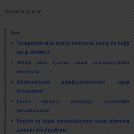
Mənbə: vergiler.az
Bax:
Turagentin əldə etdiyi komisyon haqqı ilə bağlı
vergi öhdəliyi
Əlilliyi olan işçilərə əmək məzuniyyətinin
verilməsi
Kriptovalyuta əməliyyatlarından vergi
tutulurmu?
Xarici ölkələrə ezamiyyə xərclərinin
hesablanması
Benzin və dizel yanacaqlarının satın alınması
zamanı əvəzləşdirmə