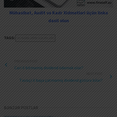
Mühasibat, Audit və Kadr Xidmətləri üçün linkə
daxil olun
TAGS:
ƏCNƏBILƏRIN GƏLIRLƏRI
PREVIOUS POST
Cari il bitməmiş dividend ödəmək olar?
NEXT POST
Təsisçi il başa çatmamış dividend götürə bilər?
BƏNZƏR POSTLAR