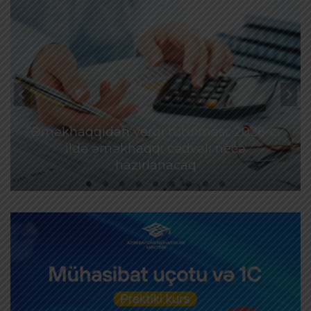
Əməkhaqqıdan vergi tutulması: 2026-cı
ildə əməkhaqqı cədvəli necə
hazırlanacaq