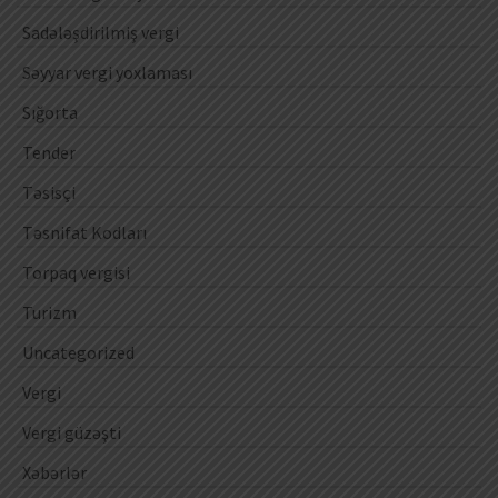
Sadələşdirilmiş vergi
Səyyar vergi yoxlaması
Sığorta
Tender
Təsisçi
Təsnifat Kodları
Torpaq vergisi
Turizm
Uncategorized
Vergi
Vergi güzəşti
Xəbərlər