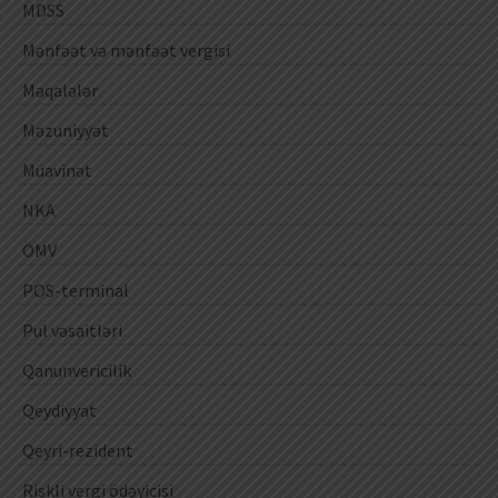
MDSS
Mənfəət və mənfəət vergisi
Məqalələr
Məzuniyyət
Müavinət
NKA
ÖMV
POS-terminal
Pul vəsaitləri
Qanunvericilik
Qeydiyyat
Qeyri-rezident
Riskli vergi ödəyicisi