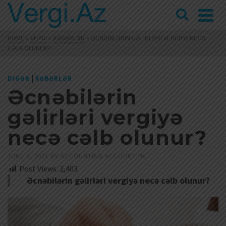
HOME
»
VERGI
»
XƏBƏRLƏR
»
ƏCNƏBILƏRIN GƏLIRLƏRI VERGIYƏ NECƏ
CƏLB OLUNUR?
|
DIGƏR
XƏBƏRLƏR
Əcnəbilərin
gəlirləri vergiyə
necə cəlb olunur?
JUNE 9, 2021
BY
ACCOUNTING ACCOUNTING
Post Views:
2,403
Əcnəbilərin gəlirləri vergiyə necə cəlb olunur?