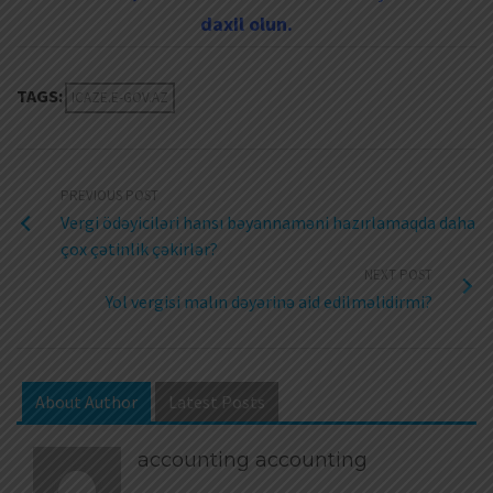
daxil olun.
TAGS:
ICAZE.E-GOV.AZ
PREVIOUS POST
Vergi ödəyiciləri hansı bəyannaməni hazırlamaqda daha
çox çətinlik çəkirlər?
NEXT POST
Yol vergisi malın dəyərinə aid edilməlidirmi?
About Author
Latest Posts
accounting accounting