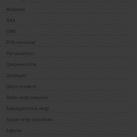
Müavinət
NKA
ÖMV
POS-terminal
Pul vəsaitləri
Qanunvericilik
Qeydiyyat
Qeyri-rezident
Riskli vergi ödəyicisi
Sadələşdirilmiş vergi
Səyyar vergi yoxlaması
Sığorta