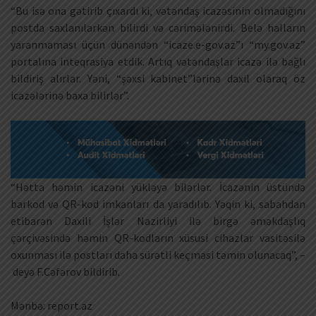
“Bu isə ona gətirib çıxardı ki, vətəndaş icazəsinin olmadığını
postda saxlanılarkən bilirdi və cərimələnirdi. Belə halların
yaranmaması üçün dünəndən “icaze.e-gov.az”ı “my.gov.az”
portalına inteqrasiya etdik. Artıq vətəndaşlar icazə ilə bağlı
bildiriş alırlar. Yəni, “şəxsi kabinet”lərinə daxil olaraq öz
icazələrinə baxa bilirlər”.
“Hətta həmin icazəni yükləyə bilərlər. İcazənin üstündə
barkod və QR-kod imkanları da yaradılıb. Yəqin ki, sabahdan
etibarən Daxili İşlər Nazirliyi ilə birgə əməkdaşlıq
çərçivəsində həmin QR-kodların xüsusi cihazlar vasitəsilə
oxunması ilə postları daha sürətli keçməsi təmin olunacaq”, –
deyə F.Cəfərov bildirib.
Mənbə: report.az