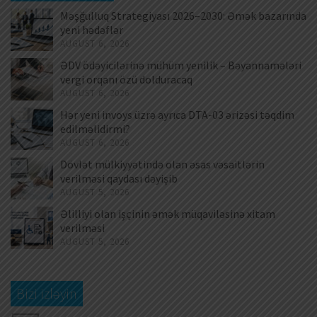
Məşğulluq Strategiyası 2026–2030: Əmək bazarında
yeni hədəflər
AUGUST 6, 2026
ƏDV ödəyicilərinə mühüm yenilik – Bəyannamələri
vergi orqanı özü dolduracaq
AUGUST 6, 2026
Hər yeni invoys üzrə ayrıca DTA-03 ərizəsi təqdim
edilməlidirmi?
AUGUST 6, 2026
Dövlət mülkiyyətində olan əsas vəsaitlərin
verilməsi qaydası dəyişib
AUGUST 5, 2026
Əlilliyi olan işçinin əmək müqaviləsinə xitam
verilməsi
AUGUST 5, 2026
Bizi izləyin