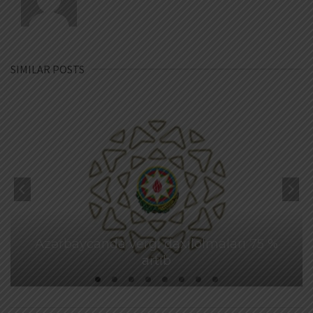
SIMILAR POSTS
Azərbaycanda vergi daxilolmaları 75 %
artıb