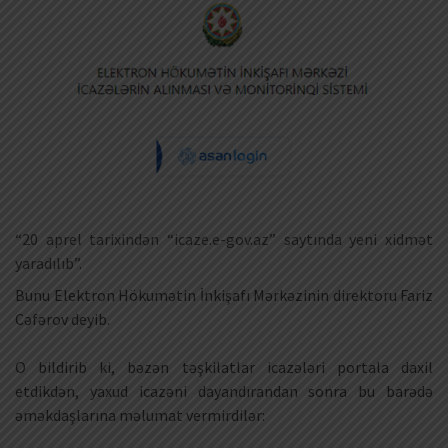
“20 aprel tarixindən “icaze.e-gov.az” saytında yeni xidmət
yaradılıb”.
Bunu Elektron Hökumətin İnkişafı Mərkəzinin direktoru Fariz
Cəfərov deyib.
O bildirib ki, bəzən təşkilatlar icazələri portala daxil
etdikdən, yaxud icazəni dayandırandan sonra bu barədə
əməkdaşlarına məlumat vermirdilər: