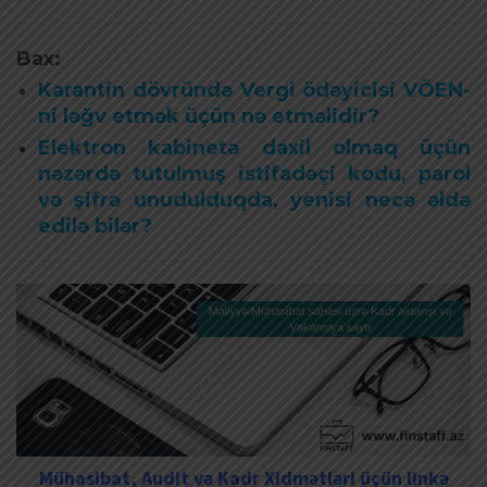
Bax:
Karantin dövründə Vergi ödəyicisi VÖEN-
ni ləğv etmək üçün nə etməlidir?
Elektron kabinetə daxil olmaq üçün
nəzərdə tutulmuş istifadəçi kodu, parol
və şifrə unudulduqda, yenisi necə əldə
edilə bilər?
Mühasibat, Audit və Kadr Xidmətləri üçün linkə