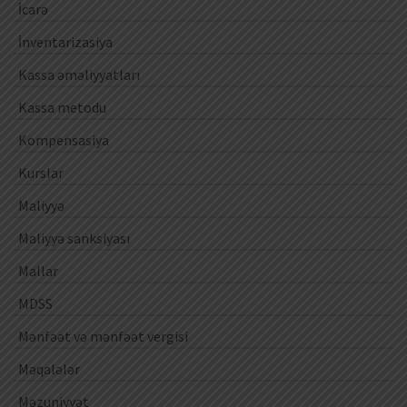
İcarə
İnventarizasiya
Kassa əməliyyatları
Kassa metodu
Kompensasiya
Kurslar
Maliyyə
Maliyyə sanksiyası
Mallar
MDSS
Mənfəət və mənfəət vergisi
Məqalələr
Məzuniyyət