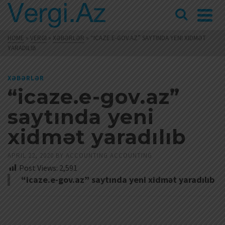
HOME
»
VERGI
»
XƏBƏRLƏR
»
“ICAZE.E-GOV.AZ” SAYTINDA YENI XIDMƏT
YARADILIB
XƏBƏRLƏR
“icaze.e-gov.az”
saytında yeni
xidmət yaradılıb
APRIL 22, 2020
BY
ACCOUNTING ACCOUNTING
Post Views:
2,591
“icaze.e-gov.az” saytında yeni xidmət yaradılıb