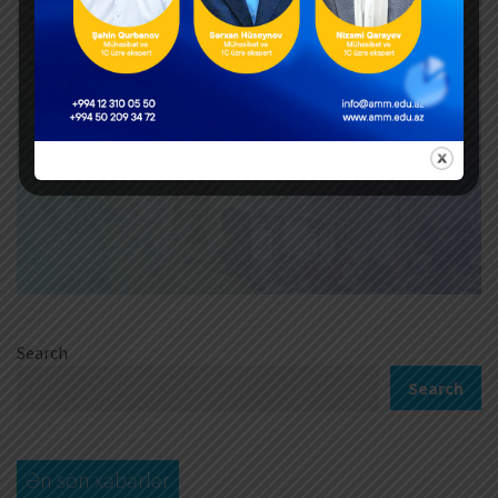
Search
Search
Ən son xəbərlər