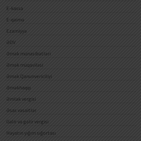
E-kassa
E-qaimə
Ezamiyyə
ƏDV
Əmək münasibətləri
Əmək müqaviləsi
Əmək Qanunvericiliyi
Əməkhaqqı
Əmlak vergisi
Əsas vəsaitlər
Gəlir və gəlir vergisi
Həyatın yığım sığortası