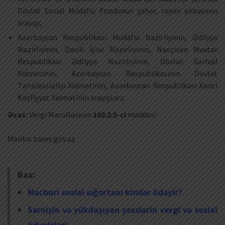
Dövlət Sosial Müdafiə Fondunun şəhər, rayon şöbəsinin
arayışı;
Azərbaycan Respublikası Müdafiə Nazirliyinin, Ədliyyə
Nazirliyinin, Daxili İşlər Nazirliyinin, Naxçıvan Muxtar
Respublikası Ədliyyə Nazirliyinin, Dövlət Sərhəd
Xidmətinin, Azərbaycan Respublikasının Dövlət
Təhlükəsizliyi Xidmətinin, Azərbaycan Respublikası Xarici
Kəşfiyyat Xidmətinin arayışları;
Əsas:
Vergi Məcəlləsinin
102.2.5-ci
maddəsi
Mənbə: taxes.gov.az
Bax:
Məcburi sosial sığortanı kimlər ödəyir?
Sərnişin və yükdaşıyan şəxslərin vergi və sosial
ödənişləri