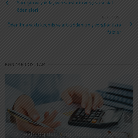
Sərnişin və yükdaşıyan şəxslərin vergi və sosial
ödənişləri
NEXT POST
Ödənilmə vaxtı keçmiş və artıq ödənilmiş vergilər üzrə
faizlər
BƏNZƏR POSTLAR
Əməkhaqqıdan vergi tutulması: 2026-cı