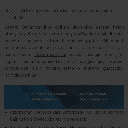
Bu güzəşti tətbiq etmək üçün işçi hansı sənədlər təqdim
etməlidir?
Cavab:
Qanunvericiliyə edilmiş dəyişikliyə əsasən həlak
olmuş, yaxud sonralar vəfat etmiş döyüşçülərin övladlarının
muzdlu işdən vergi tutulmalı olan aylıq gəliri 400 manat
məbləğində azaldılır və güzəştdən istifadə etmək üçün yaş
həddi nəzərdə
tutulmamışdır.
Güzəşt hüququ olan şəxs
doğum haqqında şəhadətnamə və aşağıda qeyd olunan
sənədlərdən birini təqdim etməklə müvafiq güzəştdən
istifadə edə bilər:
Azərbaycan Respublikası Səfərbərlik və Hərbi Xidmətə
Çağırış üzrə Dövlət Xidmətinin vəsiqəsi;
AR Əmək və Əhalinin Sosial Müdafiəsi Nazirliyi yanında