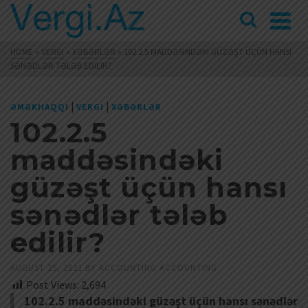
HOME
»
VERGI
»
XƏBƏRLƏR
»
102.2.5 MADDƏSINDƏKI GÜZƏŞT ÜÇÜN HANSI
SƏNƏDLƏR TƏLƏB EDILIR?
|
|
ƏMƏKHAQQI
VERGI
XƏBƏRLƏR
102.2.5
maddəsindəki
güzəşt üçün hansı
sənədlər tələb
edilir?
AUGUST 25, 2021
BY
ACCOUNTING ACCOUNTING
Post Views:
2,694
102.2.5 maddəsindəki güzəşt üçün hansı sənədlər