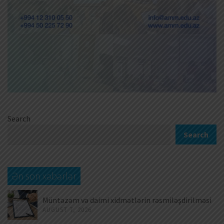
Search
Search
Ən son xəbərlər
Müntəzəm və daimi xidmətlərin rəsmiləşdirilməsi
AUGUST 7, 2026