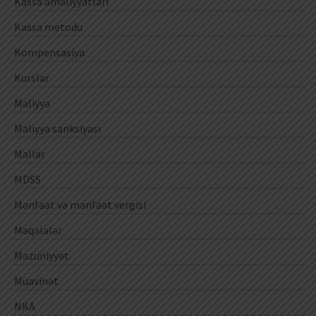
Kassa əməliyyatları
Kassa metodu
Kompensasiya
Kurslar
Maliyyə
Maliyyə sanksiyası
Mallar
MDSS
Mənfəət və mənfəət vergisi
Məqalələr
Məzuniyyət
Müavinət
NKA