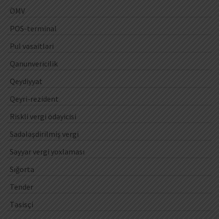
ÖMV
POS-terminal
Pul vəsaitləri
Qanunvericilik
Qeydiyyat
Qeyri-rezident
Riskli vergi ödəyicisi
Sadələşdirilmiş vergi
Səyyar vergi yoxlaması
Sığorta
Tender
Təsisçi