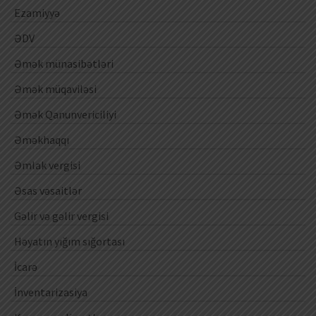
Ezamiyyə
ƏDV
Əmək münasibətləri
Əmək müqaviləsi
Əmək Qanunvericiliyi
Əməkhaqqı
Əmlak vergisi
Əsas vəsaitlər
Gəlir və gəlir vergisi
Həyatın yığım sığortası
İcarə
İnventarizasiya