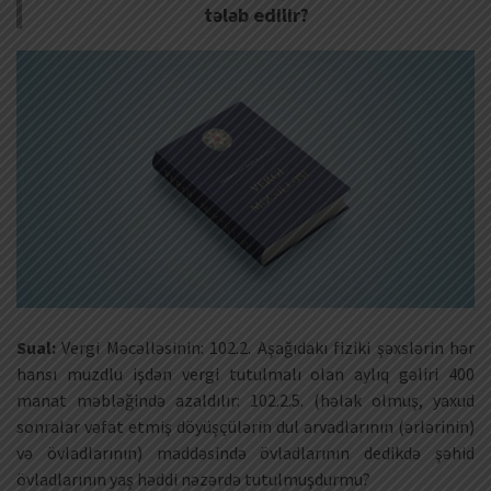
tələb edilir?
Sual:
Vergi Məcəlləsinin: 102.2. Aşağıdakı fiziki şəxslərin hər
hansı muzdlu işdən vergi tutulmalı olan aylıq gəliri 400
manat məbləğində azaldılır: 102.2.5. (həlak olmuş, yaxud
sonralar vəfat etmiş döyüşçülərin dul arvadlarının (ərlərinin)
və övladlarının) maddəsində övladlarının dedikdə şəhid
övladlarının yaş həddi nəzərdə tutulmuşdurmu?