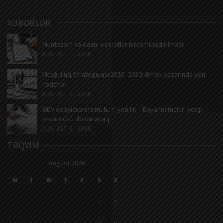
XƏBƏRLƏR
Müntəzəm və daimi xidmətlərin rəsmiləşdirilməsi
AUGUST 7, 2026
Məşğulluq Strategiyası 2026–2030: Əmək bazarında yeni
hədəflər
AUGUST 6, 2026
ƏDV ödəyicilərinə mühüm yenilik – Bəyannamələri vergi
orqanı özü dolduracaq
AUGUST 6, 2026
TƏQVIM
August 2026
M
T
W
T
F
S
S
1
2