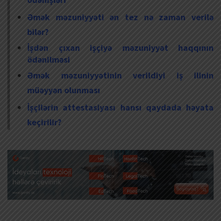
Əmək məzuniyyəti ən tez nə zaman verilə
bilər?
İşdən çıxan işçiyə məzuniyyət haqqının
ödənilməsi
Əmək məzuniyyətinin verildiyi iş ilinin
müəyyən olunması
İşçilərin attestasiyası hansı qaydada həyata
keçirilir?