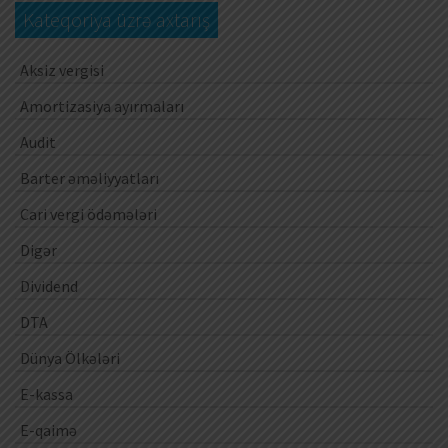
Kateqoriya üzrə axtarış
Aksiz vergisi
Amortizasiya ayırmaları
Audit
Barter əməliyyatları
Cari vergi ödəmələri
Digər
Dividend
DTA
Dünya Ölkələri
E-kassa
E-qaimə