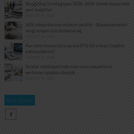
Məşğulluq Strategiyası 2026–2030: Əmək bazarında
yeni hədəflər
AUGUST 6, 2026
ƏDV ödəyicilərinə mühüm yenilik – Bəyannamələri
vergi orqanı özü dolduracaq
AUGUST 6, 2026
Hər yeni invoys üzrə ayrıca DTA-03 ərizəsi təqdim
edilməlidirmi?
AUGUST 6, 2026
Dövlət mülkiyyətində olan əsas vəsaitlərin
verilməsi qaydası dəyişib
AUGUST 5, 2026
Bizi izləyin