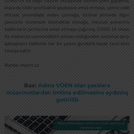
COVID-19 ilə bağlı hazırkı vəziyyətdə hamını şəxsi gigiyena,
eləcə də tibbi-profilaktik qaydalara əməl etməyə, yalnız ciddi
ehtiyac yarandıqda evdən çıxmağa, ictimai yerlərdə digər
şəxslərlə minimum kontaktda olmağa, mövcud preventiv
tədbirlərin şərtlərinə əməl etməyə çağırırıq. COVID-19 virusu
ilə mübarizə uzunmüddətli proses olduğundan xəstəliyə qarşı
qabaqlayıcı tədbirlər hər bir şəxsin gündəlik həyat tərzi kimi
tövsiyə edilir.
Mənbə: report.az
Bax:
Adına VÖEN olan şəxslərə
müavinətlərdən imtina edilməsinə aydınlıq
gətirilib