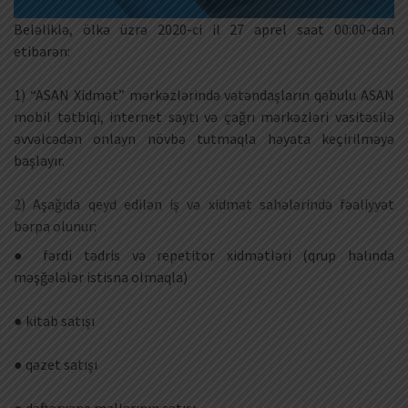
Beləliklə, ölkə üzrə 2020-ci il 27 aprel saat 00:00-dan
etibarən:
1) “ASAN Xidmət” mərkəzlərində vətəndaşların qəbulu ASAN
mobil tətbiqi, internet saytı və çağrı mərkəzləri vasitəsilə
əvvəlcədən onlayn növbə tutmaqla həyata keçirilməyə
başlayır.
2) Aşağıda qeyd edilən iş və xidmət sahələrində fəaliyyət
bərpa olunur:
● fərdi tədris və repetitor xidmətləri (qrup halında
məşğələlər istisna olmaqla)
● kitab satışı
● qəzet satışı