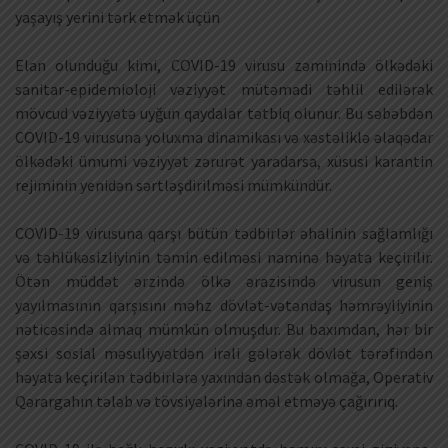
yaşayış yerini tərk etmək üçün
Elan olunduğu kimi, COVID-19 virusu zəminində ölkədəki
sanitar-epidemioloji vəziyyət mütəmadi təhlil edilərək
mövcud vəziyyətə uyğun qaydalar tətbiq olunur. Bu səbəbdən
COVID-19 virusuna yoluxma dinamikası və xəstəliklə əlaqədar
ölkədəki ümumi vəziyyət zərurət yaradarsa, xüsusi karantin
rejiminin yenidən sərtləşdirilməsi mümkündür.
COVID-19 virusuna qarşı bütün tədbirlər əhalinin sağlamlığı
və təhlükəsizliyinin təmin edilməsi naminə həyata keçirilir.
Ötən müddət ərzində ölkə ərazisində virusun geniş
yayılmasının qarşısını məhz dövlət-vətəndaş həmrəyliyinin
nəticəsində almaq mümkün olmuşdur. Bu baxımdan, hər bir
şəxsi sosial məsuliyyətdən irəli gələrək dövlət tərəfindən
həyata keçirilən tədbirlərə yaxından dəstək olmağa, Operativ
Qərargahın tələb və tövsiyələrinə əməl etməyə çağırırıq.