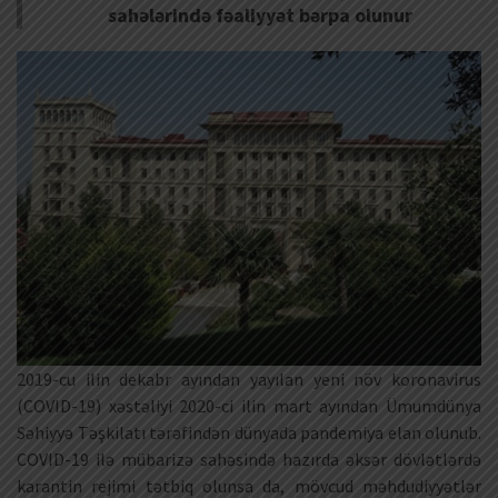
sahələrində fəaliyyət bərpa olunur
2019-cu ilin dekabr ayından yayılan yeni növ koronavirus
(COVID-19) xəstəliyi 2020-ci ilin mart ayından Ümumdünya
Səhiyyə Təşkilatı tərəfindən dünyada pandemiya elan olunub.
COVID-19 ilə mübarizə sahəsində hazırda əksər dövlətlərdə
karantin rejimi tətbiq olunsa da, mövcud məhdudiyyətlər