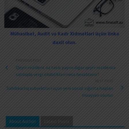
Mühasibat, Audit və Kadr Xidmətləri üçün linkə
daxil olun.
PREVIOUS POST
Qeyri-rezident öz təsis payını digər qeyri-rezidentə
satdıqda vergi öhdəlikləri necə hesablanır?
NEXT POST
Sahibkarlıq subyektləri üçün yeni sosial sığorta haqları
müəyyən olunur
About Author
Latest Posts