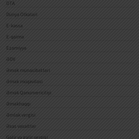
DTA
Dünya Ölkələri
E-kassa
E-qaimə
Ezamiyyə
ƏDV
Əmək münasibətləri
Əmək müqaviləsi
Əmək Qanunvericiliyi
Əməkhaqqı
Əmlak vergisi
Əsas vəsaitlər
Gəlir və gəlir vergisi