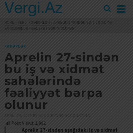
HOME
»
VERGI
»
XƏBƏRLƏR
»
APRELIN 27-SINDƏN BU IŞ VƏ XIDMƏT
SAHƏLƏRINDƏ FƏALIYYƏT BƏRPA OLUNUR
XƏBƏRLƏR
Aprelin 27-sindən
bu iş və xidmət
sahələrində
fəaliyyət bərpa
olunur
APRIL 24, 2020
BY
ACCOUNTING ACCOUNTING
Post Views:
1,992
Aprelin 27-sindən aşağıdakı iş və xidmət