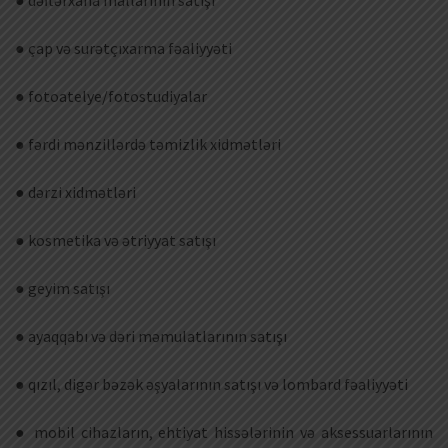
● dəftərxana mallarının satışı
● çap və surətçıxarma fəaliyyəti
● fotoatelye/fotostudiyalar
● fərdi mənzillərdə təmizlik xidmətləri
● dərzi xidmətləri
● kosmetika və ətriyyat satışı
● geyim satışı
● ayaqqabı və dəri məmulatlarının satışı
● qızıl, digər bəzək əşyalarının satışı və lombard fəaliyyəti
● mobil cihazların, ehtiyat hissələrinin və aksessuarlarının