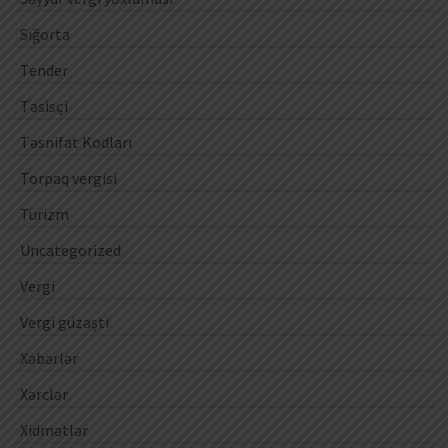
Sığorta
Tender
Təsisçi
Təsnifat Kodları
Torpaq vergisi
Turizm
Uncategorized
Vergi
Vergi güzəşti
Xəbərlər
Xərclər
Xidmətlər