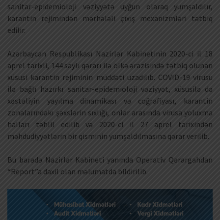
sanitar-epidemioloji vəziyyətə uyğun olaraq yumşaldılır,
karantin rejimindən mərhələli çıxış mexanizmləri tətbiq
edilir.
Azərbaycan Respublikası Nazirlər Kabinetinin 2020-ci il 18
aprel tarixli, 144 saylı qərarı ilə ölkə ərazisində tətbiq olunan
xüsusi karantin rejiminin müddəti uzadılıb. COVID-19 virusu
ilə bağlı hazırkı sanitar-epidemioloji vəziyyət, xüsusilə də
xəstəliyin yayılma dinamikası və coğrafiyası, karantin
zonalarındakı şəxslərin sıxlığı, onlar arasında virusa yoluxma
halları təhlil edilib və 2020-ci il 27 aprel tarixindən
məhdudiyyətlərin bir qisminin yumşaldılmasına qərar verilib.
Bu barədə Nazirlər Kabineti yanında Operativ Qərargahdan
“Report”a daxil olan məlumatda bildirilib.