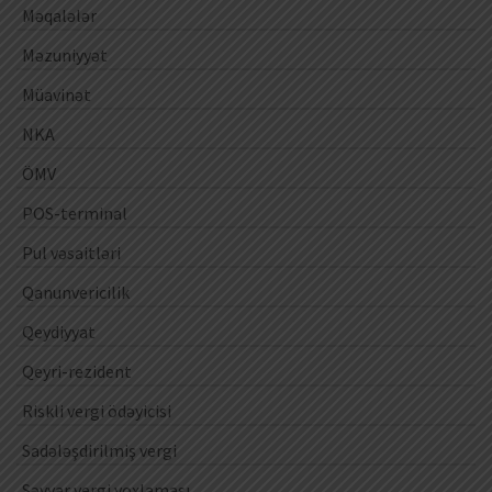
Məqalələr
Məzuniyyət
Müavinət
NKA
ÖMV
POS-terminal
Pul vəsaitləri
Qanunvericilik
Qeydiyyat
Qeyri-rezident
Riskli vergi ödəyicisi
Sadələşdirilmiş vergi
Səyyar vergi yoxlaması