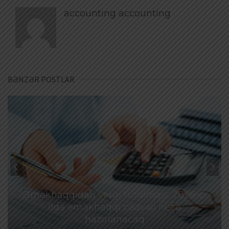
accounting accounting
BƏNZƏR POSTLAR
Əməkhaqqıdan vergi tutulması: 2026-cı
ildə əməkhaqqı cədvəli necə
hazırlanacaq