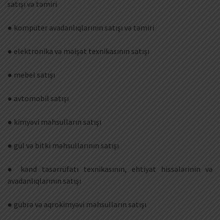
satışı və təmiri
● kompüter avadanlıqlarının satışı və təmiri
● elektronika və məişət texnikasının satışı
● mebel satışı
● avtomobil satışı
● kimyəvi məhsulların satışı
● gül və bitki məhsullarının satışı
● kənd təsərrüfatı texnikasının, ehtiyat hissələrinin və
avadanlıqlarının satışı
● gübrə və aqrokimyəvi məhsulların satışı