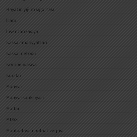
Həyatın yığım sığortası
İcarə
İnventarizasiya
Kassa əməliyyatları
Kassa metodu
Kompensasiya
Kurslar
Maliyyə
Maliyyə sanksiyası
Mallar
MDSS
Mənfəət və mənfəət vergisi