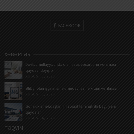
FACEBOOK
XƏBƏRLƏR
Dövlət mülkiyyətində olan əsas vəsaitlərin verilməsi
qaydası dəyişib
AUGUST 5, 2026
Əlilliyi olan işçinin əmək müqaviləsinə xitam verilməsi
AUGUST 5, 2026
Gömrük əməkdaşlarının sosial təminatı ilə bağlı yeni
qaydalar
AUGUST 4, 2026
TƏQVIM