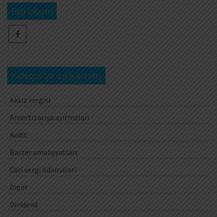
Bizi izləyin
Kateqoriya üzrə axtarış
Aksiz vergisi
Amortizasiya ayırmaları
Audit
Barter əməliyyatları
Cari vergi ödəmələri
Digər
Dividend