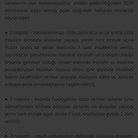
sahələrinə dair məhdudiyyətlər aradan qaldırıldığından 8103
nömrəsinə icazə almaq üçün aşağıdakı hallarda müraciət
olunacaqdır:
● 1 rəqəmi – təxirəsalınmaz tibbi zərurətlə və ya qrafik üzrə
müalicə almaqla əlaqədar yaşayış yerini tərk etmək üçün
(icazə rayon və şəhər daxilində 3 saat müddətinə verilir,
rayonlar və şəhərlərarası hərəkət zərurəti yarandıqda olduğu
ünvanla getməli olduğu ünvan arasında məsafə və müalicə
prosedurunun müddəti nəzərə alınır, geri qayıtma müddəti
həkim tərəfindən verilən arayışla müəyyən edilir və zərurət
olduqda polis əməkdaşlarına təqdim edilir);
● 2 rəqəmi – hazırda fəaliyyətinə icazə verilən sahələr üzrə
xidmətlərdən istifadə edilməsi zərurəti ilə əlaqədar yaşayış
yerini tərk etmək üçün (icazə 3 saat müddətinə gündə 1 dəfə
verilir);
● 3 rəqəmi – yaxın qohumunun dəfnində iştirakla əlaqədar