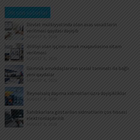
Ən son xəbərlər
Dövlət mülkiyyətində olan əsas vəsaitlərin
verilməsi qaydası dəyişib
AUGUST 5, 2026
Əlilliyi olan işçinin əmək müqaviləsinə xitam
verilməsi
AUGUST 5, 2026
Gömrük əməkdaşlarının sosial təminatı ilə bağlı
yeni qaydalar
AUGUST 4, 2026
Beynəlxalq daşıma xidmətləri üzrə dəyişikliklər
AUGUST 4, 2026
Sahibkarlara göstərilən xidmətlərin çox hissəsi
elektronlaşdırılıb
AUGUST 3, 2026