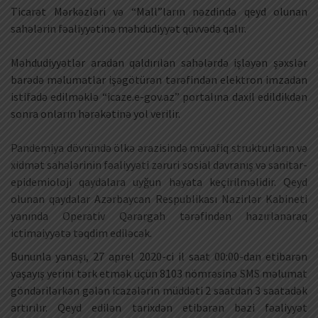
Ticarət Mərkəzləri və “Mall”ların nəzdində qeyd olunan
sahələrin fəaliyyətinə məhdudiyyət qüvvədə qalır.
Məhdudiyyətlər aradan qaldırılan sahələrdə işləyən şəxslər
barədə məlumatlar işəgötürən tərəfindən elektron imzadan
istifadə edilməklə “icaze.e-gov.az” portalına daxil edildikdən
sonra onların hərəkətinə yol verilir.
Pandemiya dövründə ölkə ərazisində müvafiq strukturların və
xidmət sahələrinin fəaliyyəti zəruri sosial davranış və sanitar-
epidemioloji qaydalara uyğun həyata keçirilməlidir. Qeyd
olunan qaydalar Azərbaycan Respublikası Nazirlər Kabineti
yanında Operativ Qərargah tərəfindən hazırlanaraq
ictimaiyyətə təqdim ediləcək.
Bununla yanaşı, 27 aprel 2020-ci il saat 00:00-dan etibarən
yaşayış yerini tərk etmək üçün 8103 nömrəsinə SMS məlumat
göndərilərkən gələn icazələrin müddəti 2 saatdan 3 saatadək
artırılır. Qeyd edilən tarixdən etibarən bəzi fəaliyyət