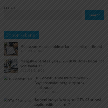
Search
Search
Ən son xəbərlər
Müntəzəm və daimi xidmətlərin rəsmiləşdirilməsi
AUGUST 7, 2026
Məşğulluq Strategiyası 2026–2030: Əmək bazarında
yeni hədəflər
AUGUST 6, 2026
ƏDV ödəyicilərinə mühüm yenilik –
Bəyannamələri vergi orqanı özü
dolduracaq
AUGUST 6, 2026
Hər yeni invoys üzrə ayrıca DTA-03 ərizəsi
təqdim edilməlidirmi?