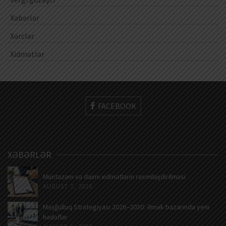
Xəbərlər
Xərclər
Xidmətlər
FACEBOOK
XƏBƏRLƏR
Müntəzəm və daimi xidmətlərin rəsmiləşdirilməsi
AUGUST 7, 2026
Məşğulluq Strategiyası 2026–2030: Əmək bazarında yeni
hədəflər