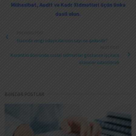
Mühasibat, Audit və Kadr Xidmətləri üçün linkə
daxil olun.
PREVIOUS POST
Hazırda vergi ödəyicilərinin sayı nə qədərdir?
NEXT POST
Karantin dövründə sosial xidmətlər göstərən işçilərə
əlavələr ödəniləcək
BƏNZƏR POSTLAR