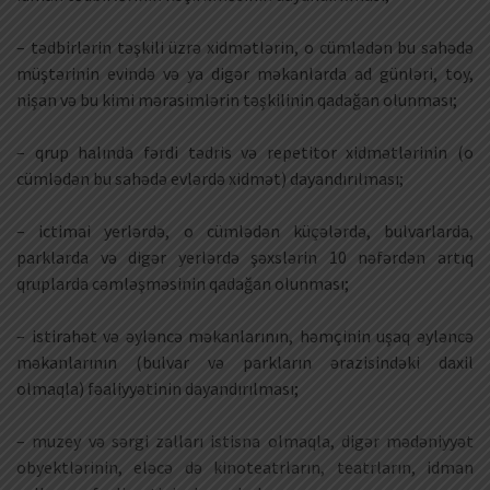
– tədbirlərin təşkili üzrə xidmətlərin, o cümlədən bu sahədə
müştərinin evində və ya digər məkanlarda ad günləri, toy,
nişan və bu kimi mərasimlərin təşkilinin qadağan olunması;
– qrup halında fərdi tədris və repetitor xidmətlərinin (o
cümlədən bu sahədə evlərdə xidmət) dayandırılması;
– ictimai yerlərdə, o cümlədən küçələrdə, bulvarlarda,
parklarda və digər yerlərdə şəxslərin 10 nəfərdən artıq
qruplarda cəmləşməsinin qadağan olunması;
– istirahət və əyləncə məkanlarının, həmçinin uşaq əyləncə
məkanlarının (bulvar və parkların ərazisindəki daxil
olmaqla) fəaliyyətinin dayandırılması;
– muzey və sərgi zalları istisna olmaqla, digər mədəniyyət
obyektlərinin, eləcə də kinoteatrların, teatrların, idman