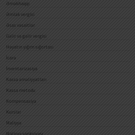
Əməkhaqqı
Əmlak vergisi
Əsas vəsaitlər
Gəlir və gəlir vergisi
Həyatın yığım sığortası
İcarə
İnventarizasiya
Kassa əməliyyatları
Kassa metodu
Kompensasiya
Kurslar
Maliyyə
Maliyyə sanksiyası