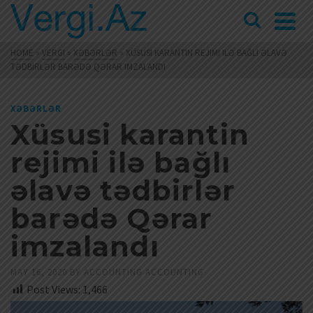
HOME
»
VERGI
»
XƏBƏRLƏR
»
XÜSUSI KARANTIN REJIMI ILƏ BAĞLI ƏLAVƏ
TƏDBIRLƏR BARƏDƏ QƏRAR IMZALANDI
XƏBƏRLƏR
Xüsusi karantin
rejimi ilə bağlı
əlavə tədbirlər
barədə Qərar
imzalandı
MAY 16, 2020
BY
ACCOUNTING ACCOUNTING
Post Views:
1,466