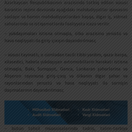
Azərbaycan Respublikasının ərazisində tətbiq edilən xüsusi
karantin rejimi dövründə aşağıdakı məhdudiyyətlər qüvvəsini
saxlayır və həmin məhdudiyyətlərdən başqa, digər iş, xidmət
sahələrində və istiqamətlərdə fəaliyyətə icazə verilir:
– yükdaşımaları istisna olmaqla, ölkə ərazisinə yerüstü və
hava nəqliyyatı ilə giriş-çıxışın dayandırılması;
– xüsusi təyinatlı, o cümlədən təcili tibbi yardım, qəza-bərpa,
xilasedici, habelə yükdaşıyan avtomobillərin hərəkəti istisna
olmaqla, Bakı, Sumqayıt, Gəncə, Lənkəran şəhərlərinə və
Abşeron rayonuna giriş-çıxış və ölkənin digər şəhər və
rayonlarından yerustü və hava nəqliyyatı ilə sərnişin
daşımalarının dayandırılması;
– bütün təhsil müəssisələrində tədris, təlim-tərbiyə