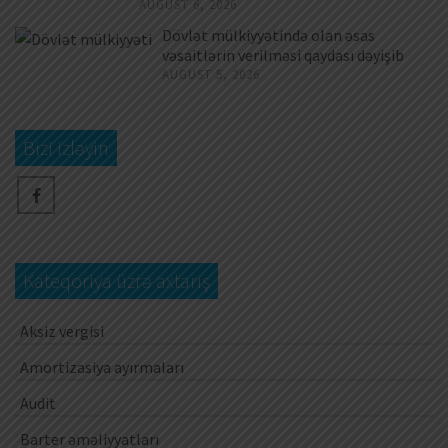
AUGUST 6, 2026
Dövlət mülkiyyətində olan əsas
vəsaitlərin verilməsi qaydası dəyişib
AUGUST 5, 2026
Bizi izləyin
Kateqoriya üzrə axtarış
Aksiz vergisi
Amortizasiya ayırmaları
Audit
Barter əməliyyatları