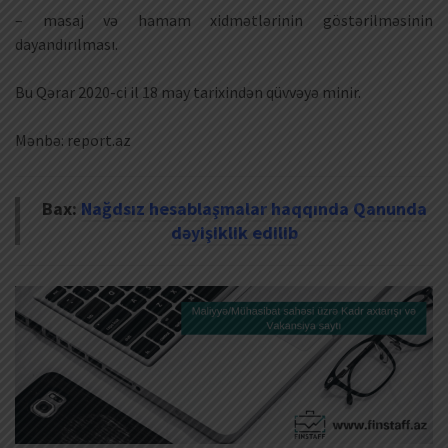
– masaj və hamam xidmətlərinin göstərilməsinin
dayandırılması.
Bu Qərar 2020-ci il 18 may tarixindən qüvvəyə minir.
Mənbə: report.az
Bax:
Nağdsız hesablaşmalar haqqında Qanunda
dəyişiklik edilib