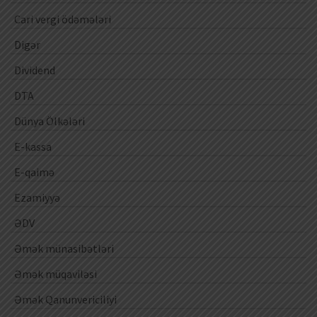
Cari vergi ödəmələri
Digər
Dividend
DTA
Dünya Ölkələri
E-kassa
E-qaimə
Ezamiyyə
ƏDV
Əmək münasibətləri
Əmək müqaviləsi
Əmək Qanunvericiliyi