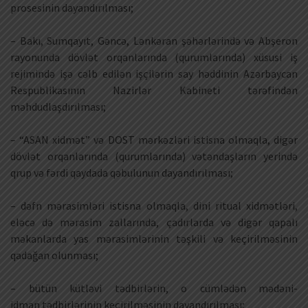
prosesinin dayandırılması;
– Bakı, Sumqayıt, Gəncə, Lənkəran şəhərlərində və Abşeron
rayonunda dövlət orqanlarında (qurumlarında) xüsusi iş
rejimində işə cəlb edilən işçilərin say həddinin Azərbaycan
Respublikasının Nazirlər Kabineti tərəfindən
məhdudlaşdırılması;
– “ASAN xidmət” və DOST mərkəzləri istisna olmaqla, digər
dövlət orqanlarında (qurumlarında) vətəndaşların yerində
qrup və fərdi qaydada qəbulunun dayandırılması;
– dəfn mərasimləri istisna olmaqla, dini ritual xidmətləri,
eləcə də mərasim zallarında, çadırlarda və digər qapalı
məkanlarda yas mərasimlərinin təşkili və keçirilməsinin
qadağan olunması;
– bütün kütləvi tədbirlərin, o cümlədən mədəni-
idman tədbirlərinin keçirilməsinin dayandırılması;