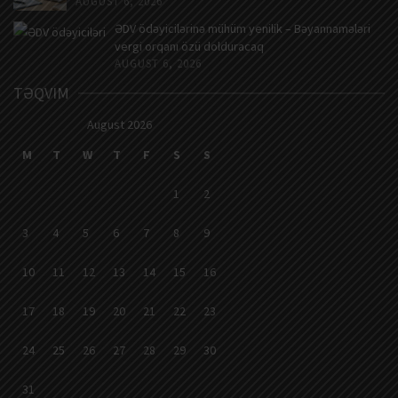
AUGUST 6, 2026
ƏDV ödəyicilərinə mühüm yenilik – Bəyannamələri
vergi orqanı özü dolduracaq
AUGUST 6, 2026
TƏQVIM
August 2026
M
T
W
T
F
S
S
1
2
3
4
5
6
7
8
9
10
11
12
13
14
15
16
17
18
19
20
21
22
23
24
25
26
27
28
29
30
31