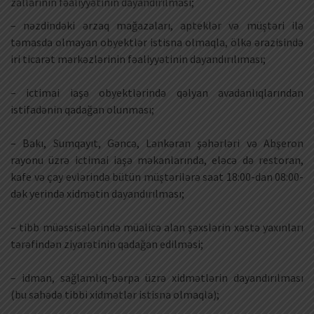
zallarının fəaliyyətinin dayandırılması;
– nəzdindəki ərzaq mağazaları, apteklər və müştəri ilə
təmasda olmayan obyektlər istisna olmaqla, ölkə ərazisində
iri ticarət mərkəzlərinin fəaliyyətinin dayandırılıması;
– ictimai iaşə obyektlərində qəlyan avadanlıqlarından
istifadənin qadağan olunması;
– Bakı, Sumqayıt, Gəncə, Lənkəran şəhərləri və Abşeron
rayonu üzrə ictimai iaşə məkanlarında, eləcə də restoran,
kafe və çay evlərində bütün müştərilərə saat 18:00-dan 08:00-
dək yerində xidmətin dayandırılması;
– tibb müəssisələrində müalicə alan şəxslərin xəstə yaxınları
tərəfindən ziyarətinin qadağan edilməsi;
– idman, sağlamlıq-bərpa üzrə xidmətlərin dayandırılması
(bu sahədə tibbi xidmətlər istisna olmaqla);