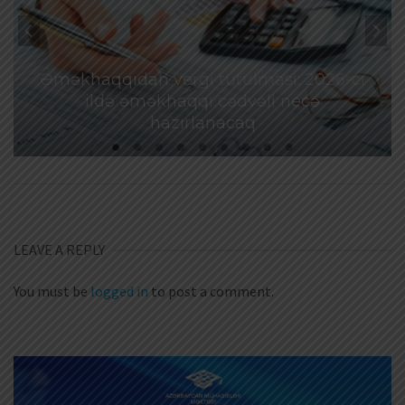
Əməkhaqqıdan vergi tutulması: 2026-cı
ildə əməkhaqqı cədvəli necə
hazırlanacaq
LEAVE A REPLY
You must be
logged in
to post a comment.