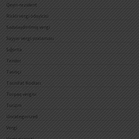
Qeyri-rezident
Riskli vergi ödəyicisi
Sadələşdirilmiş vergi
Səyyar vergi yoxlaması
Sığorta
Tender
Təsisçi
Təsnifat Kodları
Torpaq vergisi
Turizm
Uncategorized
Vergi
Vergi güzəşti