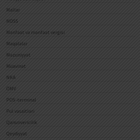
Mallar
MDSS
Mənfəət və mənfəət vergisi
Məqalələr
Məzuniyyət
Müavinət
NKA
ÖMV
POS-terminal
Pul vəsaitləri
Qanunvericilik
Qeydiyyat