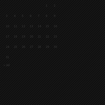
1
2
3
4
5
6
7
8
9
10
11
12
13
14
15
16
17
18
19
20
21
22
23
24
25
26
27
28
29
30
31
« Jul