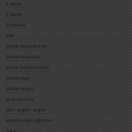
E-kassa
E-qaimə
Ezamiyyə
ƏDV
Əmək münasibətləri
Əmək müqaviləsi
Əmək Qanunvericiliyi
Əməkhaqqı
Əmlak vergisi
Əsas vəsaitlər
Gəlir və gəlir vergisi
Həyatın yığım sığortası
İcarə