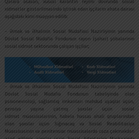
Qərara əsasən, xüsusi karantin rejimi dövründə sosial
xidmətlər göstərilməsində iştirak edən işçilərin əhatə dairəsi
aşağıdakı kimi müəyyən edilib:
– Əmək və Əhalinin Sosial Müdafiəsi Nazirliyinin yanında
Dövlət Sosial Müdafiə Fondunun rayon (şəhər) şöbələrinin
sosial xidmət sektorunda çalışan işçilər;
– Əmək və Əhalinin Sosial Müdafiəsi Nazirliyinin yanında
Dövlət Sosial Müdafiə Fondunun tabeliyində olan
psixonevroloji, sağlamlıq imkanları məhdud uşaqlar üçün,
pensiya yaşına çatmış şəxslər üçün sosial
xidmət müəssisələrinin, habelə həssas əhali qruplarından
olan şəxslər üçün Sığınacaq və Sosial Reabilitasiya
Müəssisəsinin və penitensiar müəssisələrdə cəza çəkməkdən
azad edilmiş şəxslər üçün Sosial Adaptasiya Mərkəzində