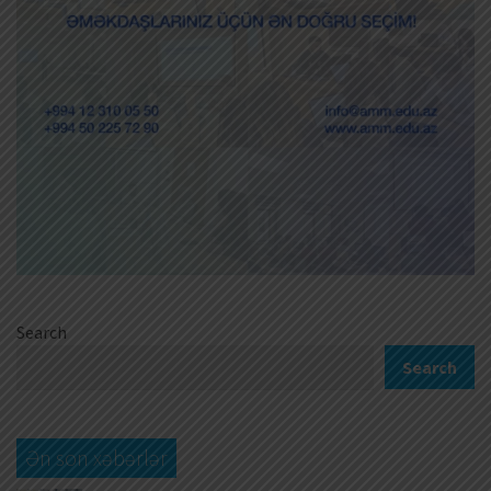
Search
Search
Ən son xəbərlər