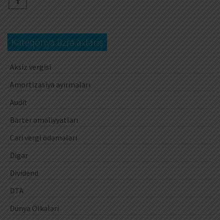
Kateqoriya üzrə axtarış
Aksiz vergisi
Amortizasiya ayırmaları
Audit
Barter əməliyyatları
Cari vergi ödəmələri
Digər
Dividend
DTA
Dünya Ölkələri