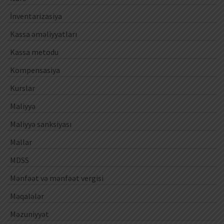
İnventarizasiya
Kassa əməliyyatları
Kassa metodu
Kompensasiya
Kurslar
Maliyyə
Maliyyə sanksiyası
Mallar
MDSS
Mənfəət və mənfəət vergisi
Məqalələr
Məzuniyyət