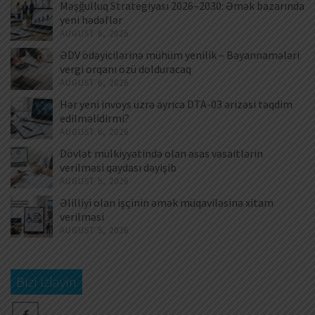
Məşğulluq Strategiyası 2026–2030: Əmək bazarında
yeni hədəflər
AUGUST 6, 2026
ƏDV ödəyicilərinə mühüm yenilik – Bəyannamələri
vergi orqanı özü dolduracaq
AUGUST 6, 2026
Hər yeni invoys üzrə ayrıca DTA-03 ərizəsi təqdim
edilməlidirmi?
AUGUST 6, 2026
Dövlət mülkiyyətində olan əsas vəsaitlərin
verilməsi qaydası dəyişib
AUGUST 5, 2026
Əlilliyi olan işçinin əmək müqaviləsinə xitam
verilməsi
AUGUST 5, 2026
Bizi izləyin