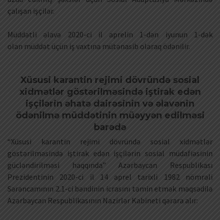
çalışan işçilər.
Müddətli əlavə 2020-ci il aprelin 1-dən iyunun 1-dək
olan müddət üçün iş vaxtına mütənasib olaraq ödənilir.
Xüsusi karantin rejimi dövründə sosial
xidmətlər göstərilməsində iştirak edən
işçilərin əhatə dairəsinin və əlavənin
ödənilmə müddətinin müəyyən edilməsi
barədə
“Xüsusi karantin rejimi dövründə sosial xidmətlər
göstərilməsində iştirak edən işçilərin sosial müdafiəsinin
gücləndirilməsi haqqında” Azərbaycan Respublikası
Prezidentinin 2020-ci il 14 aprel tarixli 1982 nömrəli
Sərəncamının 2.1-ci bəndinin icrasını təmin etmək məqsədilə
Azərbaycan Respublikasının Nazirlər Kabineti qərara alır: