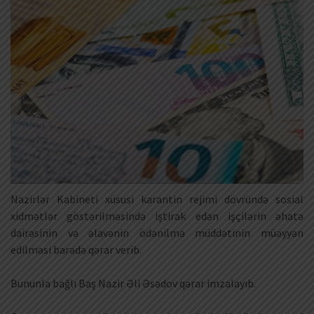
Nazirlər Kabineti xüsusi karantin rejimi dövründə sosial
xidmətlər göstərilməsində iştirak edən işçilərin əhatə
dairəsinin və əlavənin ödənilmə müddətinin müəyyən
edilməsi barədə qərar verib.
Bununla bağlı Baş Nazir Əli Əsədov qərar imzalayıb.