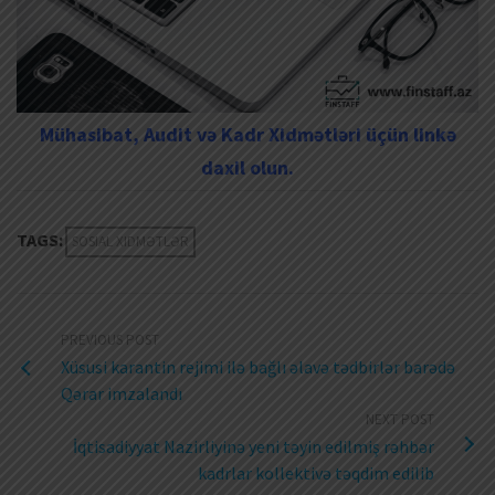
Mühasibat, Audit və Kadr Xidmətləri üçün linkə
daxil olun.
TAGS:
SOSIAL XIDMƏTLƏR
PREVIOUS POST
Xüsusi karantin rejimi ilə bağlı əlavə tədbirlər barədə
Qərar imzalandı
NEXT POST
İqtisadiyyat Nazirliyinə yeni təyin edilmiş rəhbər
kadrlar kollektivə təqdim edilib