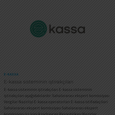
E-KASSA
E-kassa sisteminin iştirakçıları
E-kassa sisteminin iştirakçıları E-kassa sisteminin
iştirakçıları aşağıdakılardır: Sahələrarası ekspert komissiyası
Vergilər Nazirliyi E-kassa operatorları E-kassa istifadəçiləri
Sahələrarası ekspert komissiyası Sahələrarası ekspert
komissiyası öz işini Azərbaycan Respublikası Nazirlər