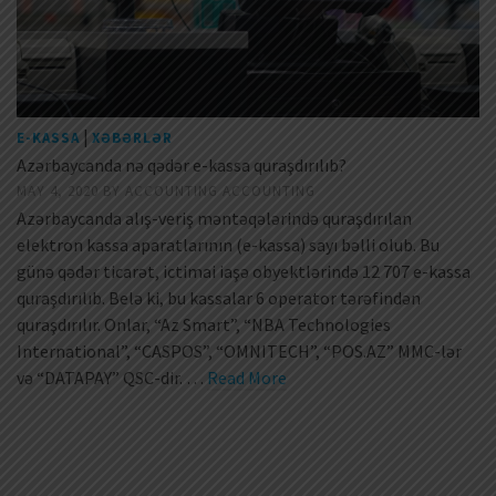
|
E-KASSA
XƏBƏRLƏR
Azərbaycanda nə qədər e-kassa quraşdırılıb?
MAY 4, 2020
BY
ACCOUNTING ACCOUNTING
Azərbaycanda alış-veriş məntəqələrində quraşdırılan
elektron kassa aparatlarının (e-kassa) sayı bəlli olub. Bu
günə qədər ticarət, ictimai iaşə obyektlərində 12 707 e-kassa
quraşdırılıb. Belə ki, bu kassalar 6 operator tərəfindən
quraşdırılır. Onlar, “Az Smart”, “NBA Technologies
International”, “CASPOS”, “OMNITECH”, “POS.AZ” MMC-lər
və “DATAPAY” QSC-dir. …
Read More