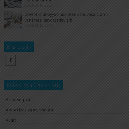
AUGUST 6, 2026
Dövlət mülkiyyətində olan əsas vəsaitlərin
verilməsi qaydası dəyişib
AUGUST 5, 2026
Bizi izləyin
Kateqoriya üzrə axtarış
Aksiz vergisi
Amortizasiya ayırmaları
Audit