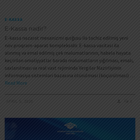
E-KASSA
E-Kassa nədir?
E-kassa nəzarət mexanizmi qurğusu ilə təchiz edilmiş yeni
növ proqram-aparat kompleksidir. E-kassa vasitəsi ilə
alınmış və emal edilmiş çek məlumatlarının, habelə həyata
keçirilən əməliyyatlar barədə məlumatların yığılması, emalı,
saxlanılması və real vaxt rejimində Vergilər Nazirliyinin
informasiya sistemləri bazasına ötürülməsi (köçürülməsi) …
Read More
APRIL 5, 2020
0