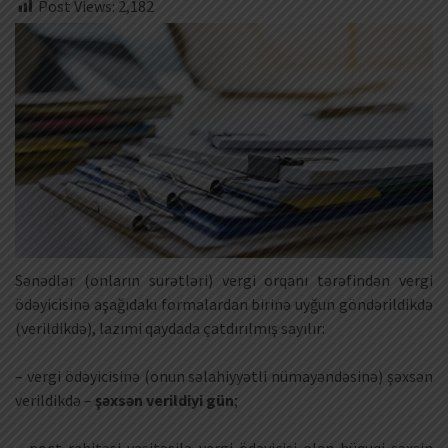
Post Views:
2,182
Sənədlər (onların surətləri) vergi orqanı tərəfindən vergi
ödəyicisinə aşağıdakı formalardan birinə uyğun göndərildikdə
(verildikdə), lazımi qaydada çatdırılmış sayılır:
– vergi ödəyicisinə (onun səlahiyyətli nümayəndəsinə) şəxsən
verildikdə –
şəxsən verildiyi gün
;
– poçt rabitəsi vasitəsilə vergi ödəyicisi olan hüquqi şəxsin