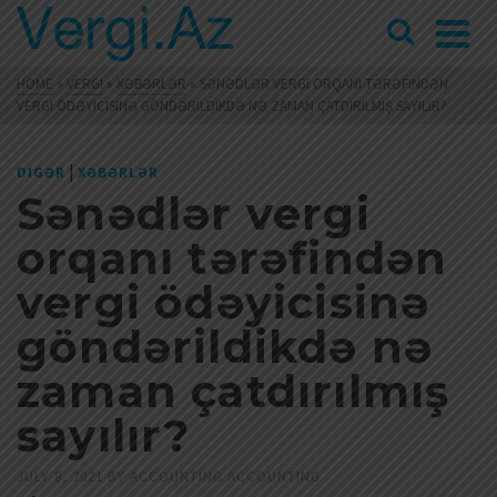
HOME
»
VERGI
»
XƏBƏRLƏR
»
SƏNƏDLƏR VERGI ORQANI TƏRƏFINDƏN
VERGI ÖDƏYICISINƏ GÖNDƏRILDIKDƏ NƏ ZAMAN ÇATDIRILMIŞ SAYILIR?
|
DIGƏR
XƏBƏRLƏR
Sənədlər vergi
orqanı tərəfindən
vergi ödəyicisinə
göndərildikdə nə
zaman çatdırılmış
sayılır?
JULY 8, 2021
BY
ACCOUNTING ACCOUNTING