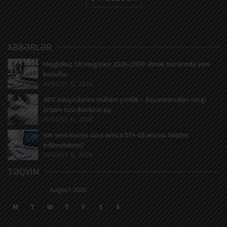
XƏBƏRLƏR
Məşğulluq Strategiyası 2026–2030: Əmək bazarında yeni
hədəflər
AUGUST 6, 2026
ƏDV ödəyicilərinə mühüm yenilik – Bəyannamələri vergi
orqanı özü dolduracaq
AUGUST 6, 2026
Hər yeni invoys üzrə ayrıca DTA-03 ərizəsi təqdim
edilməlidirmi?
AUGUST 6, 2026
TƏQVIM
August 2026
M
T
W
T
F
S
S