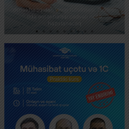
Əməkhaqqıdan vergi tutulması: 2026-cı
ildə əməkhaqqı cədvəli necə
hazırlanacaq