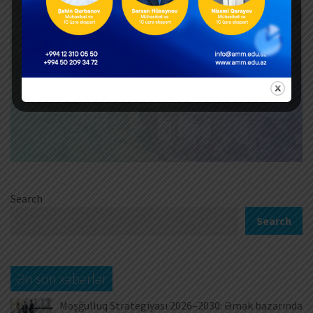
Search
Search
Ən son xəbərlər
Məşğulluq Strategiyası 2026–2030: Əmək bazarında