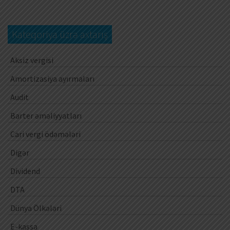
Kateqoriya üzrə axtarış
Aksiz vergisi
Amortizasiya ayırmaları
Audit
Barter əməliyyatları
Cari vergi ödəmələri
Digər
Dividend
DTA
Dünya Ölkələri
E-kassa