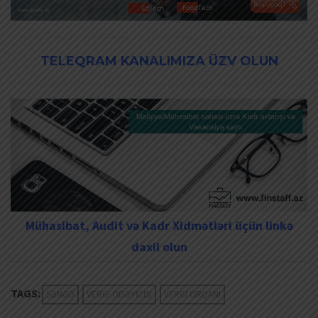
TELEQRAM KANALIMIZA ÜZV OLUN
Mühasibat, Audit və Kadr Xidmətləri üçün linkə
daxil olun
TAGS:
SƏNƏD
VERGI ÖDƏYICISI
VERGI ORQANI