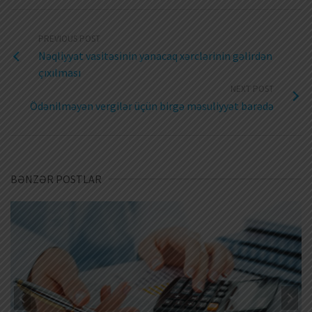
PREVIOUS POST
Nəqliyyat vasitəsinin yanacaq xərclərinin gəlirdən
çıxılması
NEXT POST
Ödənilməyən vergilər üçün birgə məsuliyyət barədə
BƏNZƏR POSTLAR