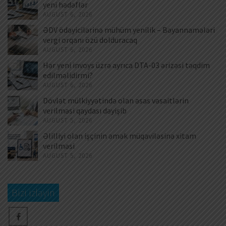
yeni hədəflər
AUGUST 6, 2026
ƏDV ödəyicilərinə mühüm yenilik – Bəyannamələri
vergi orqanı özü dolduracaq
AUGUST 6, 2026
Hər yeni invoys üzrə ayrıca DTA-03 ərizəsi təqdim
edilməlidirmi?
AUGUST 6, 2026
Dövlət mülkiyyətində olan əsas vəsaitlərin
verilməsi qaydası dəyişib
AUGUST 5, 2026
Əlilliyi olan işçinin əmək müqaviləsinə xitam
verilməsi
AUGUST 5, 2026
Bizi izləyin