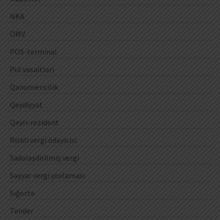
NKA
ÖMV
POS-terminal
Pul vəsaitləri
Qanunvericilik
Qeydiyyat
Qeyri-rezident
Riskli vergi ödəyicisi
Sadələşdirilmiş vergi
Səyyar vergi yoxlaması
Sığorta
Tender