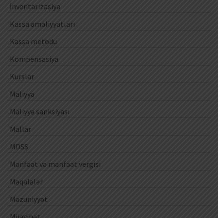
İnventarizasiya
Kassa əməliyyatları
Kassa metodu
Kompensasiya
Kurslar
Maliyyə
Maliyyə sanksiyası
Mallar
MDSS
Mənfəət və mənfəət vergisi
Məqalələr
Məzuniyyət
Müavinət