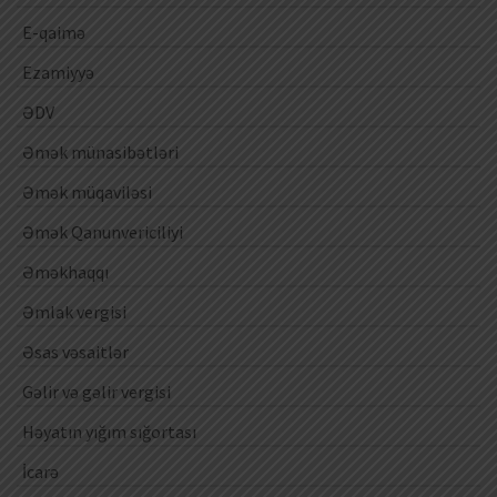
E-qaimə
Ezamiyyə
ƏDV
Əmək münasibətləri
Əmək müqaviləsi
Əmək Qanunvericiliyi
Əməkhaqqı
Əmlak vergisi
Əsas vəsaitlər
Gəlir və gəlir vergisi
Həyatın yığım sığortası
İcarə