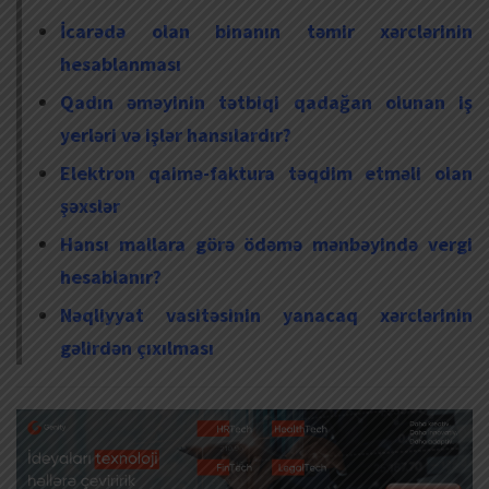
İcarədə olan binanın təmir xərclərinin
hesablanması
Qadın əməyinin tətbiqi qadağan olunan iş
yerləri və işlər hansılardır?
Elektron qaimə-faktura təqdim etməli olan
şəxslər
Hansı mallara görə ödəmə mənbəyində vergi
hesablanır?
Nəqliyyat vasitəsinin yanacaq xərclərinin
gəlirdən çıxılması