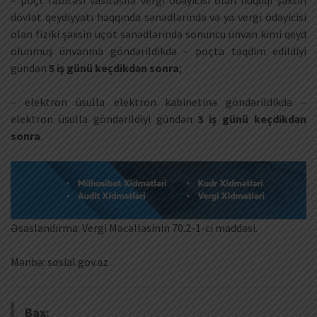
dövlət qeydiyyatı haqqında sənədlərində və ya vergi ödəyicisi
olan fiziki şəxsin uçot sənədlərində sonuncu ünvan kimi qeyd
olunmuş ünvanına göndərildikdə – poçta təqdim edildiyi
gündən
5 iş günü keçdikdən sonra
;
– elektron üsulla elektron kabinetinə göndərildikdə –
elektron üsulla göndərildiyi gündən
3 iş günü keçdikdən
sonra
.
Əsaslandırma: Vergi Məcəlləsinin 70.2-1-ci maddəsi.
Mənbə: sosial.gov.az
Bax: