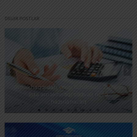
DİGƏR POSTLAR
Əməkhaqqıdan vergi tutulması: 2026-cı
ildə əməkhaqqı cədvəli necə
hazırlanacaq