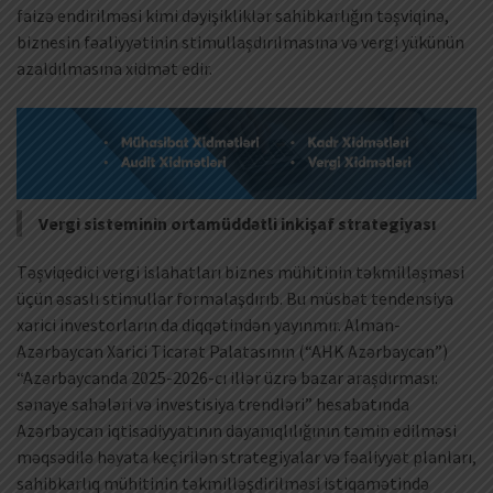
faizə endirilməsi kimi dəyişikliklər sahibkarlığın təşviqinə,
biznesin fəaliyyətinin stimullaşdırılmasına və vergi yükünün
azaldılmasına xidmət edir.
Vergi sisteminin ortamüddətli inkişaf strategiyası
Təşviqedici vergi islahatları biznes mühitinin təkmilləşməsi
üçün əsaslı stimullar formalaşdırıb. Bu müsbət tendensiya
xarici investorların da diqqətindən yayınmır. Alman-
Azərbaycan Xarici Ticarət Palatasının (“AHK Azərbaycan”)
“Azərbaycanda 2025-2026-cı illər üzrə bazar araşdırması:
sənaye sahələri və investisiya trendləri” hesabatında
Azərbaycan iqtisadiyyatının dayanıqlılığının təmin edilməsi
məqsədilə həyata keçirilən strategiyalar və fəaliyyət planları,
sahibkarlıq mühitinin təkmilləşdirilməsi istiqamətində