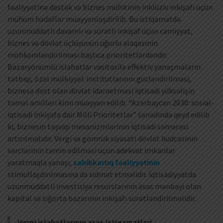
fəaliyyətinə dəstək və biznes mühitinin inklüziv inkişafı üçün
mühüm hədəflər müəyyənləşdirilib. Bu istiqamətdə
uzunmüddətli davamlı və sürətli inkişaf üçün cəmiyyət,
biznes və dövlət üçlüyünün uğurlu əlaqəsinin
möhkəmləndirilməsi başlıca prioritetlərdəndir.
Bazaryönümlü islahatlar vasitəsilə effektiv yanaşmaların
tətbiqi, özəl mülkiyyət institutlarının gücləndirilməsi,
biznesə dost olan dövlət idarəetməsi iqtisadi yüksəlişin
təməl amilləri kimi müəyyən edilib. “Azərbaycan 2030: sosial-
iqtisadi inkişafa dair Milli Prioritetlər” sənədində qeyd edilib
ki, biznesin təşviqi mexanizmlərinin iqtisadi səmərəsi
artırılmalıdır. Vergi və gömrük siyasəti dövlət büdcəsinin
xərclərinin təmin edilməsi üçün adekvat imkanlar
yaratmaqla yanaşı,
sahibkarlıq fəaliyyətinin
stimullaşdırılmasına da xidmət etməlidir. İqtisadiyyatda
uzunmüddətli investisiya resurslarının əsas mənbəyi olan
kapital və sığorta bazarının inkişafı sürətləndirilməlidir.
Vergi islahatlarının əsas istiqamətləri