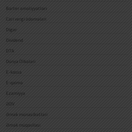
Barter əməliyyatları
Cari vergi ödəmələri
Digər
Dividend
DTA
Dünya Ölkələri
E-kassa
E-qaimə
Ezamiyyə
ƏDV
Əmək münasibətləri
Əmək müqaviləsi