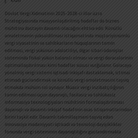
Dövlət Vergi Xidmətinin 2025-2028-ci illər üzrə
Strategiyasında müəyyənləşdirilmiş hədəflər də biznes
mühitinə dəstəyin davamlı olacağını ehtiva edir. Könüllü
əməletmənin yüksəldilməsi istiqamətində müştəriyönümlü
vergi siyasətinin və sahibkarların hüquqlarının təmin
edilməsi, vergi yükünün ədalətliliyi, digər icbari ödənişlər
sistemində fiskal yükün balanslı olması və vergi dərəcələrinin
optimallaşdırılması kimi hədəflər xüsusi vurğulanır. Gələcəyə
yönəlmiş vergi sistemi iqtisadi inkişafı dəstəkləmək, ictimai
etimadı gücləndirmək və könüllü vergi əməletməsini təşviq
etməkdə mühüm rol oynayır. Müasir vergi inzibatçılığının
təmin edilməsi üçün dayanıqlı, fasiləsiz və təhlükəsiz
informasiya texnologiyaları mühitinin formalaşdırılması
dayanıqlı və davamlı inkişaf hədəfinin əsas istiqamətlərindən
birini təşkil edir. Davamlı təkmilləşməni təşviq edən
innovasiya mədəniyyəti iqtisadi və texnoloji dəyişikliklər
fonunda vergi sisteminin dayanıqlılığını gücləndirməklə