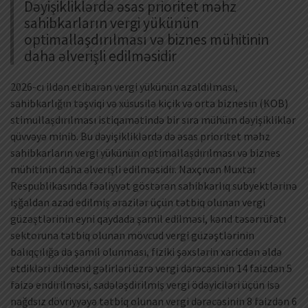
Dəyişikliklərdə əsas prioritet məhz
sahibkarların vergi yükünün
optimallaşdırılması və biznes mühitinin
daha əlverişli edilməsidir
2026-cı ildən etibarən vergi yükünün azaldılması,
sahibkarlığın təşviqi və xüsusilə kiçik və orta biznesin (KOB)
stimullaşdırılması istiqamətində bir sıra mühüm dəyişikliklər
qüvvəyə minib. Bu dəyişikliklərdə də əsas prioritet məhz
sahibkarların vergi yükünün optimallaşdırılması və biznes
mühitinin daha əlverişli edilməsidir. Naxçıvan Muxtar
Respublikasında fəaliyyət göstərən sahibkarlıq subyektlərinə
işğaldan azad edilmiş ərazilər üçün tətbiq olunan vergi
güzəştlərinin eyni qaydada şamil edilməsi, kənd təsərrüfatı
sektoruna tətbiq olunan mövcud vergi güzəştlərinin
balıqçılığa da şamil olunması, fiziki şəxslərin xaricdən əldə
etdikləri dividend gəlirləri üzrə vergi dərəcəsinin 14 faizdən 5
faizə endirilməsi, sadələşdirilmiş vergi ödəyiciləri üçün isə
nağdsız dövriyyəyə tətbiq olunan vergi dərəcəsinin 8 faizdən 6