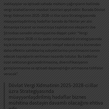
irəliləyişlər və iqtisadi sahədə mühüm çağırışların həllində
vergi islahatlarının müsbət təsirləri qeyd edilir. Burada Dövlət
Vergi Xidmətinin 2025-2028-ci illər üzrə Strategiyasında
müəyyənləşdirilmiş hədəflər barədə də fikirlər yer alır.
Almaniya ticarət və investisiya təşkilatının eksperti Uve
Ştroxbax sənədin əhəmiyyətinə diqqət çəkir: “Vergi
orqanlarının 2028-ci ilə qədər ortamüddətli strategiyasında
kiçik bizneslərin daha sürətli inkişaf edərək orta biznesdən
daha effektiv sahibkarlıq subyektlərinə çevrilməsini təmin
edəcək təşviqlərin verilməsi nəzərdə tutulur. Bu tədbirlər
özəl sektorun gücləndirilməsinə, diversifikasiyanın
genişlənməsinə və iqtisadi dayanıqlılığın artmasına töhfələr
verəcək”.
Dövlət Vergi Xidmətinin 2025-2028-ci illər
üzrə Strategiyasında
müəyyənləşdirilmiş hədəflər biznes
mühitinə dəstəyin davamlı olacağını ehtiva
edir