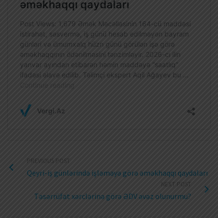
PREVIOUS POST
Qeyri-iş günlərində işləməyə görə əməkhaqqı qaydaları
NEXT POST
Təsərrüfat xərclərinə görə ƏDV əvəz olunurmu?