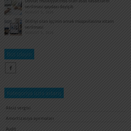
Dövlət mülkiyyətində olan əsas vəsaitlərin
verilməsi qaydası dəyişib
AUGUST 5, 2026
Əlilliyi olan işçinin əmək müqaviləsinə xitam
verilməsi
AUGUST 5, 2026
Bizi izləyin
Kateqoriya üzrə axtarış
Aksiz vergisi
Amortizasiya ayırmaları
Audit