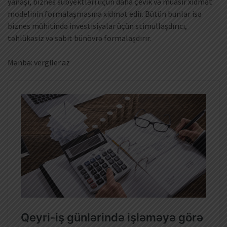
yanaşı, biznes subyektləri üçün daha çevik və müasir xidmət
modelinin formalaşmasına xidmət edir. Bütün bunlar isə
biznes mühitində investisiyalar üçün stimullaşdırıcı,
təhlükəsiz və sabit bünövrə formalaşdırır.
Mənbə: vergiler.az