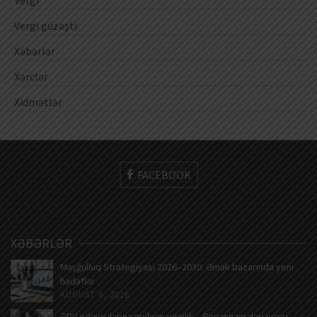
Vergi
Vergi güzəşti
Xəbərlər
Xərclər
Xidmətlər
FACEBOOK
XƏBƏRLƏR
Məşğulluq Strategiyası 2026–2030: Əmək bazarında yeni
hədəflər
AUGUST 6, 2026
ƏDV ödəyicilərinə mühüm yenilik – Bəyannamələri vergi