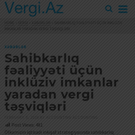
HOME
»
VERGI
»
XƏBƏRLƏR
»
SAHIBKARLIQ FƏALIYYƏTI ÜÇÜN INKLÜZIV
IMKANLAR YARADAN VERGI TƏŞVIQLƏRI
XƏBƏRLƏR
Sahibkarlıq
fəaliyyəti üçün
inklüziv imkanlar
yaradan vergi
təşviqləri
FEBRUARY 9, 2026
BY
ACCOUNTING ACCOUNTING
Post Views:
481
Ölkəmizin iqtisadi inkişaf strategiyasında sahibkarlıq