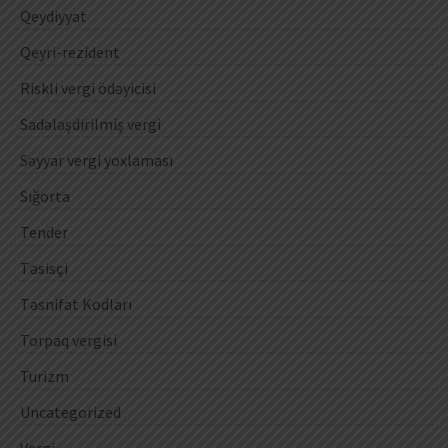
Qeydiyyat
Qeyri-rezident
Riskli vergi ödəyicisi
Sadələşdirilmiş vergi
Səyyar vergi yoxlaması
Sığorta
Tender
Təsisçi
Təsnifat Kodları
Torpaq vergisi
Turizm
Uncategorized