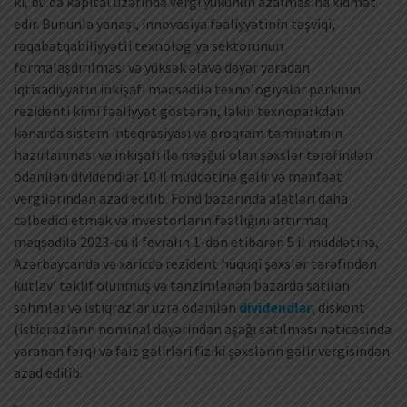
ki, bu da kapital üzərində vergi yükünün azalmasına xidmət
edir. Bununla yanaşı, innovasiya fəaliyyətinin təşviqi,
rəqabətqabiliyyətli texnologiya sektorunun
formalaşdırılması və yüksək əlavə dəyər yaradan
iqtisadiyyatın inkişafı məqsədilə texnologiyalar parkının
rezidenti kimi fəaliyyət göstərən, lakin texnoparkdan
kənarda sistem inteqrasiyası və proqram təminatının
hazırlanması və inkişafı ilə məşğul olan şəxslər tərəfindən
ödənilən dividendlər 10 il müddətinə gəlir və mənfəət
vergilərindən azad edilib. Fond bazarında alətləri daha
cəlbedici etmək və investorların fəallığını artırmaq
məqsədilə 2023-cü il fevralın 1-dən etibarən 5 il müddətinə,
Azərbaycanda və xaricdə rezident hüquqi şəxslər tərəfindən
kütləvi təklif olunmuş və tənzimlənən bazarda satılan
səhmlər və istiqrazlar üzrə ödənilən
dividendlər
, diskont
(istiqrazların nominal dəyərindən aşağı satılması nəticəsində
yaranan fərq) və faiz gəlirləri fiziki şəxslərin gəlir vergisindən
azad edilib.