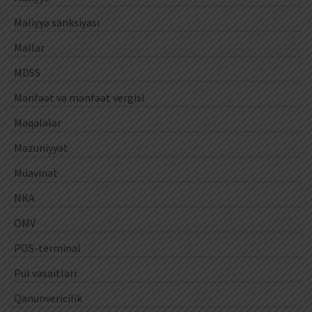
Maliyyə sanksiyası
Mallar
MDSS
Mənfəət və mənfəət vergisi
Məqalələr
Məzuniyyət
Müavinət
NKA
ÖMV
POS-terminal
Pul vəsaitləri
Qanunvericilik