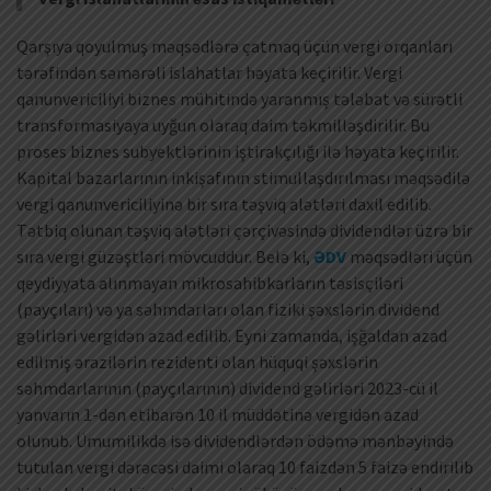
Qarşıya qoyulmuş məqsədlərə çatmaq üçün vergi orqanları
tərəfindən səmərəli islahatlar həyata keçirilir. Vergi
qanunvericiliyi biznes mühitində yaranmış tələbat və sürətli
transformasiyaya uyğun olaraq daim təkmilləşdirilir. Bu
proses biznes subyektlərinin iştirakçılığı ilə həyata keçirilir.
Kapital bazarlarının inkişafının stimullaşdırılması məqsədilə
vergi qanunvericiliyinə bir sıra təşviq alətləri daxil edilib.
Tətbiq olunan təşviq alətləri çərçivəsində dividendlər üzrə bir
sıra vergi güzəştləri mövcuddur. Belə ki,
ƏDV
məqsədləri üçün
qeydiyyata alınmayan mikrosahibkarların təsisçiləri
(payçıları) və ya səhmdarları olan fiziki şəxslərin dividend
gəlirləri vergidən azad edilib. Eyni zamanda, işğaldan azad
edilmiş ərazilərin rezidenti olan hüquqi şəxslərin
səhmdarlarının (payçılarının) dividend gəlirləri 2023-cü il
yanvarın 1-dən etibarən 10 il müddətinə vergidən azad
olunub. Ümumilikdə isə dividendlərdən ödəmə mənbəyində
tutulan vergi dərəcəsi daimi olaraq 10 faizdən 5 faizə endirilib