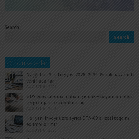
Search
Search
Ən son xəbərlər
Məşğulluq Strategiyası 2026–2030: Əmək bazarında
yeni hədəflər
AUGUST 6, 2026
ƏDV ödəyicilərinə mühüm yenilik – Bəyannamələri
vergi orqanı özü dolduracaq
AUGUST 6, 2026
Hər yeni invoys üzrə ayrıca DTA-03 ərizəsi təqdim
edilməlidirmi?
AUGUST 6, 2026