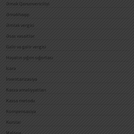
Əmək Qanunvericiliyi
Əməkhaqqı
Əmlak vergisi
Əsas vəsaitlər
Gəlir və gəlir vergisi
Həyatın yığım sığortası
İcarə
İnventarizasiya
Kassa əməliyyatları
Kassa metodu
Kompensasiya
Kurslar
Maliyyə