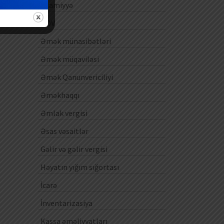
Ezamiyyə
ƏDV
Əmək münasibətləri
Əmək müqaviləsi
Əmək Qanunvericiliyi
Əməkhaqqı
Əmlak vergisi
Əsas vəsaitlər
Gəlir və gəlir vergisi
Həyatın yığım sığortası
İcarə
İnventarizasiya
Kassa əməliyyatları