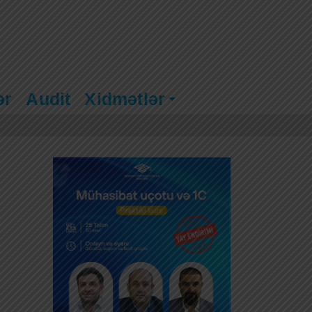
ər
Audit
Xidmətlər