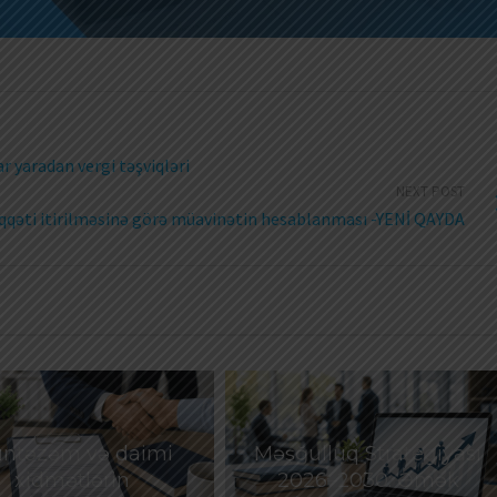
r yaradan vergi təşviqləri
NEXT POST
qqəti itirilməsinə görə müavinətin hesablanması -YENİ QAYDA
ntəzəm və daimi
Məşğulluq Strategiyası
xidmətlərin
2026–2030: Əmək