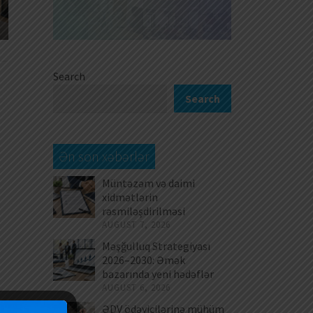
orqanı özü dolduracaq
təqdim edilmə
Search
Search
Ən son xəbərlər
Müntəzəm və daimi
xidmətlərin
rəsmiləşdirilməsi
AUGUST 7, 2026
Məşğulluq Strategiyası
2026–2030: Əmək
bazarında yeni hədəflər
AUGUST 6, 2026
ƏDV ödəyicilərinə mühüm