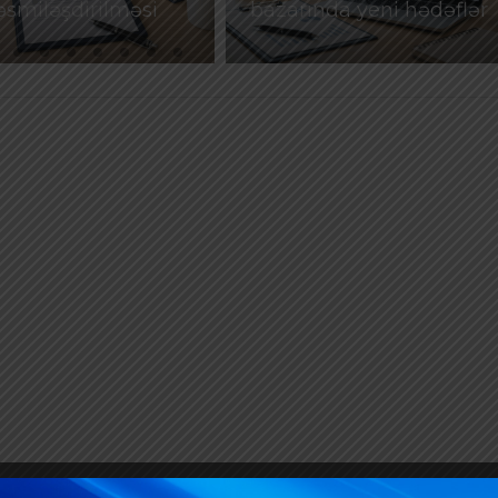
əsmiləşdirilməsi
bazarında yeni hədəflər