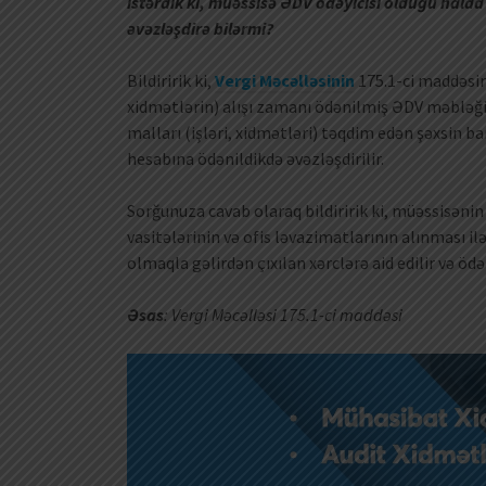
istərdik ki, müəssisə ƏDV ödəyicisi olduğu hald
əvəzləşdirə bilərmi?
Bildiririk ki,
Vergi Məcəlləsinin
175.1-ci maddəsin
xidmətlərin) alışı zamanı ödənilmiş ƏDV məbləği
malları (işləri, xidmətləri) təqdim edən şəxsin b
hesabına ödənildikdə əvəzləşdirilir.
Sorğunuza cavab olaraq bildiririk ki, müəssisənin 
vasitələrinin və ofis ləvazimatlarının alınması il
olmaqla gəlirdən çıxılan xərclərə aid edilir və öd
Əsas
: Vergi Məcəlləsi 175.1-ci maddəsi