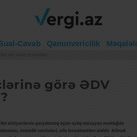
Sual-Cavab
Qanunvericilik
Məqaləl
GÖRƏ ƏDV ƏVƏZ OLUNURMU?
clərinə görə ƏDV
u?
rüfat ehtiyaclarını qarşılamaq üçün aylıq müəyyən məbləğdə
alınması, təmizlik vasitələri, ofis ləvazimatları aiddir. Bilmək