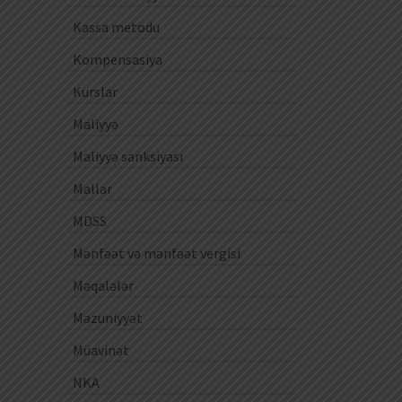
Kassa metodu
Kompensasiya
Kurslar
Maliyyə
Maliyyə sanksiyası
Mallar
MDSS
Mənfəət və mənfəət vergisi
Məqalələr
Məzuniyyət
Müavinət
NKA