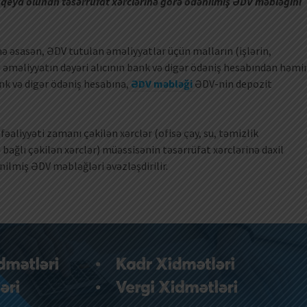
a qeyd olunan təsərrüfat xərclərinə görə ödənilmiş ƏDV məbləğini
ə əsasən, ƏDV tutulan əməliyyatlar üçün malların (işlərin,
 əməliyyatın dəyəri alıcının bank və digər ödəniş hesabından həmi
ank və digər ödəniş hesabına,
ƏDV məbləği
ƏDV-nin depozit
fəaliyyəti zamanı çəkilən xərclər (ofisə çay, su, təmizlik
ə bağlı çəkilən xərclər) müəssisənin təsərrüfat xərclərinə daxil
ənilmiş ƏDV məbləğləri əvəzləşdirilir.