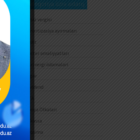
Kateqoriya üzrə axtarış
Aksiz vergisi
Amortizasiya ayırmaları
Audit
Barter əməliyyatları
Cari vergi ödəmələri
Digər
Dividend
DTA
Dünya Ölkələri
E-kassa
E-qaimə