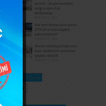
yenilik – Bəyannamələri
vergi orqanı özü
dolduracaq
AUGUST 6, 2026
Hər yeni invoys üzrə ayrıca
DTA-03 ərizəsi təqdim
edilməlidirmi?
AUGUST 6, 2026
Dövlət mülkiyyətində olan
əsas vəsaitlərin verilməsi
qaydası dəyişib
AUGUST 5, 2026
Bizi izləyin