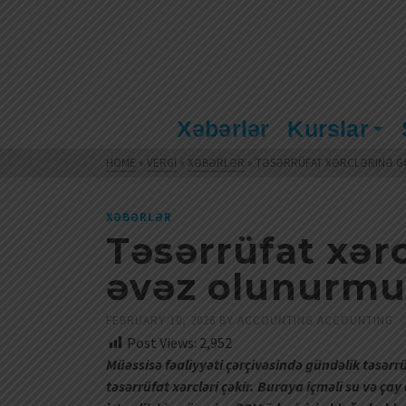
Xəbərlər
Kurslar
HOME
»
VERGI
»
XƏBƏRLƏR
»
TƏSƏRRÜFAT XƏRCLƏRINƏ 
XƏBƏRLƏR
Təsərrüfat xər
əvəz olunurm
FEBRUARY 10, 2026
BY
ACCOUNTING ACCOUNTING
Post Views:
2,952
Müəssisə fəaliyyəti çərçivəsində gündəlik təsər
təsərrüfat xərcləri çəkir. Buraya içməli su və çay 