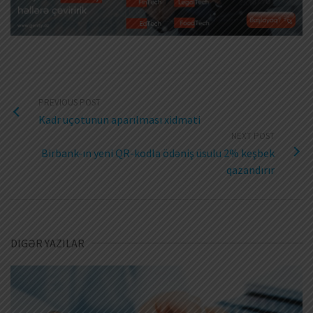
PREVIOUS POST
Kadr uçotunun aparılması xidməti
NEXT POST
Birbank-ın yeni QR-kodla ödəniş üsulu 2% keşbek
qazandırır
DIGƏR YAZILAR