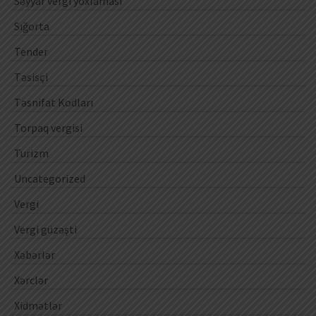
Səyyar vergi yoxlaması
Sığorta
Tender
Təsisçi
Təsnifat Kodları
Torpaq vergisi
Turizm
Uncategorized
Vergi
Vergi güzəşti
Xəbərlər
Xərclər
Xidmətlər