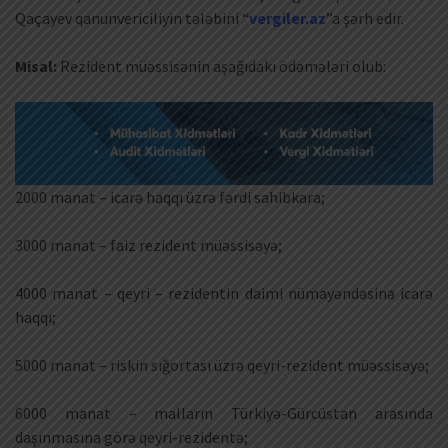
Qaçayev qanunvericiliyin tələbini “
vergiler.az
”a şərh edir.
Misal:
Rezident müəssisənin aşağıdakı ödəmələri olub:
2000 manat – icarə haqqı üzrə fərdi sahibkara;
3000 manat – faiz rezident müəssisəyə;
4000 manat – qeyri – rezidentin daimi nümayəndəsinə icarə
haqqı;
5000 manat – riskin sığortası üzrə qeyri-rezident müəssisəyə;
6000 manat – malların Türkiyə-Gürcüstan arasında
daşınmasına görə qeyri-rezidentə;