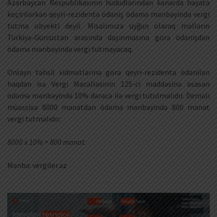
Azərbaycan Respublikasının hüdudlarından kənarda həyata
keçirilərkən qeyri-rezidentə ödəniş ödəmə mənbəyində vergi
tutma obyekti deyil. Misalımıza uyğun olaraq malların
Türkiyə-Gürcüstan arasında daşınmasına görə ödənişdən
ödəmə mənbəyində vergi tutmayacaq.
Onlayn təhsil xidmətlərinə görə qeyri-rezidentə ödənilən
haqdan isə Vergi Məcəlləsinin 125-ci maddəsinə əsasən
ödəmə mənbəyində 10% dərəcə ilə vergi tutulmalıdır. Deməli
müəssisə 8000 manatdan ödəmə mənbəyində 800 manat
vergi tutmalıdır:
8000 x 10% = 800 manat.
Mənbə: vergiler.az