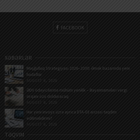
FACEBOOK
XƏBƏRLƏR
Məşğulluq Strategiyası 2026–2030: Əmək bazarında yeni
hədəflər
AUGUST 6, 2026
ƏDV ödəyicilərinə mühüm yenilik – Bəyannamələri vergi
orqanı özü dolduracaq
AUGUST 6, 2026
Hər yeni invoys üzrə ayrıca DTA-03 ərizəsi təqdim
edilməlidirmi?
AUGUST 6, 2026
TƏQVIM