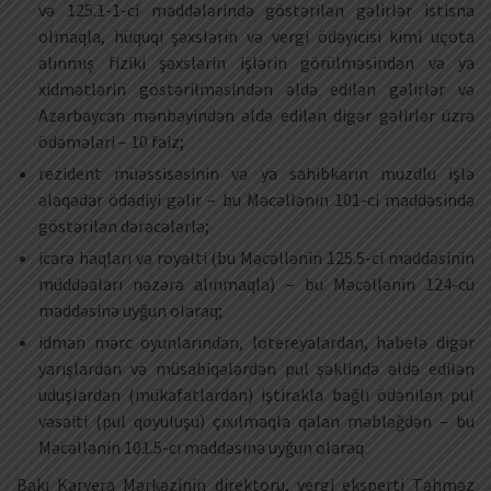
və 125.1-1-ci maddələrində göstərilən gəlirlər istisna
olmaqla, hüquqi şəxslərin və vergi ödəyicisi kimi uçota
alınmış fiziki şəxslərin işlərin görülməsindən və ya
xidmətlərin göstərilməsindən əldə edilən gəlirlər və
Azərbaycan mənbəyindən əldə edilən digər gəlirlər üzrə
ödəmələri – 10 faiz;
rezident müəssisəsinin və ya sahibkarın muzdlu işlə
əlaqədar ödədiyi gəlir – bu Məcəllənin 101-ci maddəsində
göstərilən dərəcələrlə;
icarə haqları və royalti (bu Məcəllənin 125.5-ci maddəsinin
müddəaları nəzərə alınmaqla) – bu Məcəllənin 124-cü
maddəsinə uyğun olaraq;
idman mərc oyunlarından, lotereyalardan, habelə digər
yarışlardan və müsabiqələrdən pul şəklində əldə edilən
uduşlardan (mükafatlardan) iştirakla bağlı ödənilən pul
vəsaiti (pul qoyuluşu) çıxılmaqla qalan məbləğdən – bu
Məcəllənin 101.5-cı maddəsinə uyğun olaraq.
Bakı Karyera Mərkəzinin direktoru, vergi eksperti Təhməz