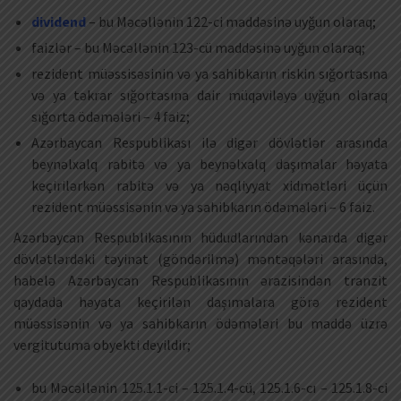
dividend
– bu Məcəllənin 122-ci maddəsinə uyğun olaraq;
faizlər – bu Məcəllənin 123-cü maddəsinə uyğun olaraq;
rezident müəssisəsinin və ya sahibkarın riskin sığortasına
və ya təkrar sığortasına dair müqaviləyə uyğun olaraq
sığorta ödəmələri – 4 faiz;
Azərbaycan Respublikası ilə digər dövlətlər arasında
beynəlxalq rabitə və ya beynəlxalq daşımalar həyata
keçirilərkən rabitə və ya nəqliyyat xidmətləri üçün
rezident müəssisənin və ya sahibkarın ödəmələri – 6 faiz.
Azərbaycan Respublikasının hüdudlarından kənarda digər
dövlətlərdəki təyinat (göndərilmə) məntəqələri arasında,
habelə Azərbaycan Respublikasının ərazisindən tranzit
qaydada həyata keçirilən daşımalara görə rezident
müəssisənin və ya sahibkarın ödəmələri bu maddə üzrə
vergitutuma obyekti deyildir;
bu Məcəllənin 125.1.1-ci – 125.1.4-cü, 125.1.6-cı – 125.1.8-ci