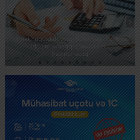
Əməkhaqqıdan vergi tutulması: 2026-cı
ildə əməkhaqqı cədvəli necə
hazırlanacaq