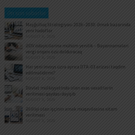
Ən son xəbərlər
Məşğulluq Strategiyası 2026–2030: Əmək bazarında
yeni hədəflər
AUGUST 6, 2026
ƏDV ödəyicilərinə mühüm yenilik – Bəyannamələri
vergi orqanı özü dolduracaq
AUGUST 6, 2026
Hər yeni invoys üzrə ayrıca DTA-03 ərizəsi təqdim
edilməlidirmi?
AUGUST 6, 2026
Dövlət mülkiyyətində olan əsas vəsaitlərin
verilməsi qaydası dəyişib
AUGUST 5, 2026
Əlilliyi olan işçinin əmək müqaviləsinə xitam
verilməsi
AUGUST 5, 2026