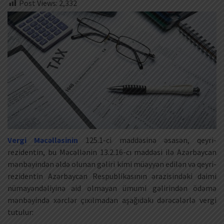
Post Views:
2,332
Vergi Məcəlləsinin
125.1-ci maddəsinə əsasən, qeyri-
rezidentin, bu Məcəllənin 13.2.16-cı maddəsi ilə Azərbaycan
mənbəyindən əldə olunan gəliri kimi müəyyən edilən və qeyri-
rezidentin Azərbaycan Respublikasının ərazisindəki daimi
nümayəndəliyinə aid olmayan ümumi gəlirindən ödəmə
mənbəyində xərclər çıxılmadan aşağıdakı dərəcələrlə vergi
tutulur: