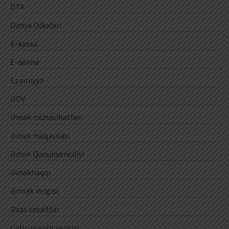
DTA
Dünya Ölkələri
E-kassa
E-qaimə
Ezamiyyə
ƏDV
Əmək münasibətləri
Əmək müqaviləsi
Əmək Qanunvericiliyi
Əməkhaqqı
Əmlak vergisi
Əsas vəsaitlər
Gəlir və gəlir vergisi