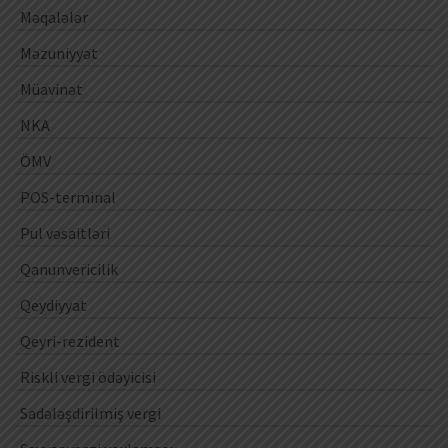
Məqalələr
Məzuniyyət
Müavinət
NKA
ÖMV
POS-terminal
Pul vəsaitləri
Qanunvericilik
Qeydiyyat
Qeyri-rezident
Riskli vergi ödəyicisi
Sadələşdirilmiş vergi