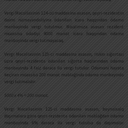
Vergi Məcəlləsinin 124-cü maddəsinə əsasən, qeyri-rezidentin
daimi nümayəndəliyinə ödənilən icarə haqqından ödəmə
mənbəyində vergi tutulmur. Misalımıza əsasən rezident
müəssisə ödədiyi 4000 manat icarə haqqından ödəmə
mənbəyində vergi tutmayacaq.
Vergi Məcəlləsinin 125-ci maddəsinə əsasən, riskin sığortası
üzrə qeyri-rezidentə ödənilən sığorta haqlarından ödəmə
mənbəyində 4 faiz dərəcə ilə vergi tutulur. Ödəməni həyata
keçirən müəssisə 200 manat məbləğində ödəmə mənbəyində
vergi tutmalıdır:
5000 x 4% = 200 manat.
Vergi Məcəlləsinin 125-ci maddəsinə əsasən, beynəlxalq
daşımalara görə qeyri-rezidentə ödənilən məbləğdən ödəmə
mənbəyində 6% dərəcə ilə vergi tutulsa da daşımalar