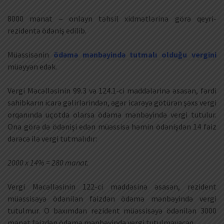
8000 manat – onlayn təhsil xidmətlərinə görə qeyri-
rezidentə ödəniş edilib.
Müəssisənin
ödəmə mənbəyində tutmalı olduğu vergini
müəyyən edək.
Vergi Məcəlləsinin 99.3 və 124.1-ci maddələrinə əsasən, fərdi
sahibkarın icarə gəlirlərindən, əgər icarəyə götürən şəxs vergi
orqanında uçotda olarsa ödəmə mənbəyində vergi tutulur.
Ona görə də ödənişi edən müəssisə həmin ödənişdən 14 faiz
dərəcə ilə vergi tutmalıdır:
2000 x 14% = 280 manat.
Vergi Məcəlləsinin 122-ci maddəsinə əsasən, rezident
müəssisəyə ödənilən faizdən ödəmə mənbəyində vergi
tutulmur. O baxımdan rezident müəssisəyə ödənilən 3000
manat faizdən ödəmə mənbəyində vergi tutulmayacaq.