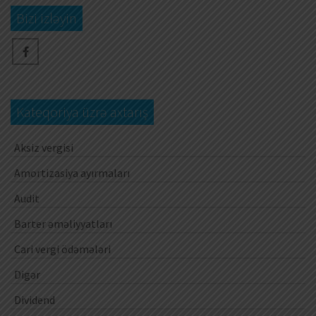
Bizi izləyin
Kateqoriya üzrə axtarış
Aksiz vergisi
Amortizasiya ayırmaları
Audit
Barter əməliyyatları
Cari vergi ödəmələri
Digər
Dividend