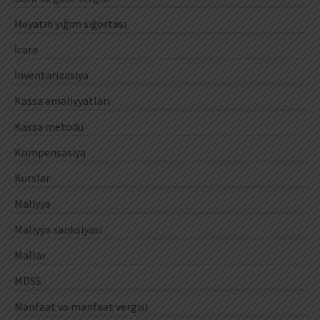
Həyatın yığım sığortası
İcarə
İnventarizasiya
Kassa əməliyyatları
Kassa metodu
Kompensasiya
Kurslar
Maliyyə
Maliyyə sanksiyası
Mallar
MDSS
Mənfəət və mənfəət vergisi