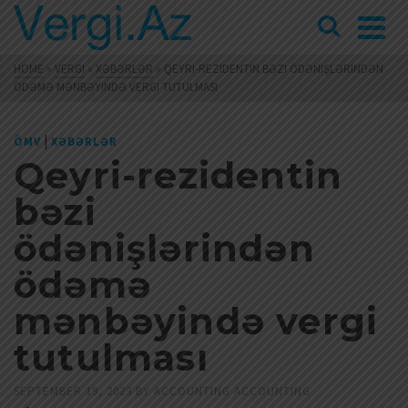
HOME
»
VERGI
»
XƏBƏRLƏR
»
QEYRI-REZIDENTIN BƏZI ÖDƏNIŞLƏRINDƏN
ÖDƏMƏ MƏNBƏYINDƏ VERGI TUTULMASI
|
ÖMV
XƏBƏRLƏR
Qeyri-rezidentin
bəzi
ödənişlərindən
ödəmə
mənbəyində vergi
tutulması
SEPTEMBER 19, 2023
BY
ACCOUNTING ACCOUNTING