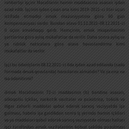
rəhbərliyi işçini Məcəllənin həmin müddəasına əsasən işdən
azad edib. İşçinin işdən çıxan ana kimi 2019-2021-ci illər üçün
istifadə etmədiyi əmək məzuniyyətinə görə 60 gün
kompensasiyası vardır. Bundan əlavə 01.12.2021-08.12.2021-ci
il üçün əməkhaqqı qalıb. Həmçinin, əmək müqaviləsinin
şərtlərinə görə aylıq mükafatlar da verilir. Daha sonra aylıq və
ya rüblük nəticələrə görə əlavə həvəsləndirmə kimi
mükafatlar da verilir.
İşçi bu ödənişlərin 08.12.2021-ci ildə işdən azad ediləndə (sadə
formada desək qovulanda) hansılarını almalıdır? Və ya ona nə
isə ödənilirmi?
Əmək Məcəlləsinin 72-ci maddəsinin (b) bəndinə əsasən,
alkoqollu içkilər, narkotik vasitələr və psixotrop, toksik və
digər zəhərli maddələr qəbul edərək sərxoş vəziyyətdə işə
gəlməsi, habelə işə gəldikdən sonra iş yerində həmin içkiləri
və ya maddələri qəbul edərək sərxoş vəziyyətdə olması halları
işçi tərəfindən əmək vəzifələrinin kobud şəkildə pozulması