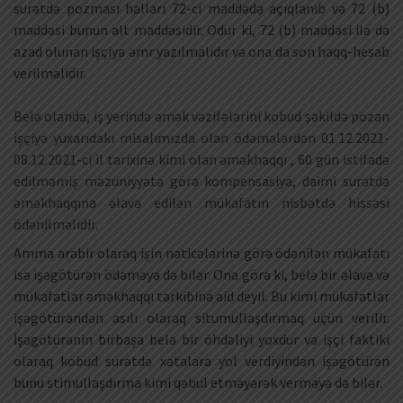
surətdə pozması halları 72-ci maddədə açıqlanıb və 72 (b)
maddəsi bunun alt maddəsidir. Odur ki, 72 (b) maddəsi ilə də
azad olunan işçiyə əmr yazılmalıdır və ona da son haqq-hesab
verilməlidir.
Belə olanda, iş yerində əmək vəzifələrini kobud şəkildə pozan
işçiyə yuxarıdakı misalımızda olan ödəmələrdən 01.12.2021-
08.12.2021-ci il tarixinə kimi olan əməkhaqqı , 60 gün istifadə
edilməmiş məzuniyyətə görə kompensasiya, daimi surətdə
əməkhaqqına əlavə edilən mükafatın nisbətdə hissəsi
ödənilməlidir.
Amma arabir olaraq işin nəticələrinə görə ödənilən mükafatı
isə işəgötürən ödəməyə də bilər. Ona görə ki, belə bir əlavə və
mükafatlar əməkhaqqı tərkibinə aid deyil. Bu kimi mükafatlar
işəgötürəndən asılı olaraq situmullaşdırmaq üçün verilir.
İşəgötürənin birbaşa belə bir öhdəliyi yoxdur və işçi faktiki
olaraq kobud surətdə xətalara yol verdiyindən işəgötürən
bunu stimullaşdırma kimi qəbul etməyərək verməyə də bilər.