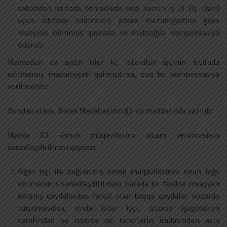
səbəbdən istifadə etmədikdə ona həmin iş ili (iş illəri)
üçün istifadə edilməmiş əmək məzuniyyətinə görə
müəyyən olunmuş qaydada və məbləğdə kompensasiya
ödənilir.
Maddədən də aydın olur ki, istənilən işçinin istifadə
edilməmiş məzuniyyəti qalmışdırsa, ona bu kompensasiya
verilməlidir.
Bundan əlavə, Əmək Məcəlləsinin 83-cü maddəsində yazılıb:
Maddə 83: Əmək müqaviləsinə xitam verilməsinin
sənədləşdirilməsi qaydası
Əgər işçi ilə bağlanmış əmək müqaviləsində onun ləğv
edilməsinin sənədləşdirilməsi barədə bu fəsildə müəyyən
edilmiş qaydalardan fərqli olan başqa qaydalar nəzərdə
tutulmayıbsa, onda istər işçi, istərsə işəgötürən
tərəfindən və istərsə də tərəflərin iradəsindən asılı