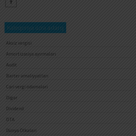
Kateqoriya üzrə axtarış
Aksiz vergisi
Amortizasiya ayırmaları
Audit
Barter əməliyyatları
Cari vergi ödəmələri
Digər
Dividend
DTA
Dünya Ölkələri