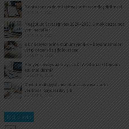
Müntəzəm və daimi xidmətlərin rəsmiləşdirilməsi
AUGUST 7, 2026
Məşğulluq Strategiyası 2026–2030: Əmək bazarında
yeni hədəflər
AUGUST 6, 2026
ƏDV ödəyicilərinə mühüm yenilik – Bəyannamələri
vergi orqanı özü dolduracaq
AUGUST 6, 2026
Hər yeni invoys üzrə ayrıca DTA-03 ərizəsi təqdim
edilməlidirmi?
AUGUST 6, 2026
Dövlət mülkiyyətində olan əsas vəsaitlərin
verilməsi qaydası dəyişib
AUGUST 5, 2026
Bizi izləyin