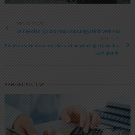
PREVIOUS POST
Əlilliyi olan işçilərə əmək məzuniyyətinin verilməsi
NEXT POST
Elektron satınalmalarda iştirak haqqı ilə bağlı Qaydalar
təsdiqlənib
BƏNZƏR POSTLAR