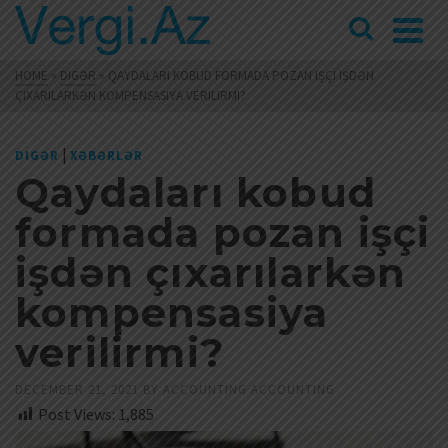
HOME
»
DIGƏR
»
QAYDALARI KOBUD FORMADA POZAN IŞÇI IŞDƏN
ÇIXARILARKƏN KOMPENSASIYA VERILIRMI?
|
DIGƏR
XƏBƏRLƏR
Qaydaları kobud
formada pozan işçi
işdən çıxarılarkən
kompensasiya
verilirmi?
DECEMBER 21, 2021
BY
ACCOUNTING ACCOUNTING
Post Views:
1,885