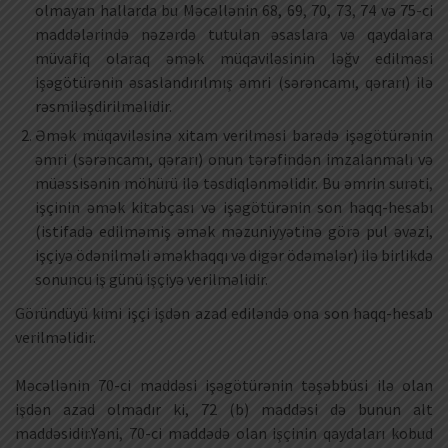
olmayan hallarda bu Məcəllənin 68, 69, 70, 73, 74 və 75-ci
maddələrində nəzərdə tutulan əsaslara və qaydalara
müvafiq olaraq əmək müqaviləsinin ləğv edilməsi
işəgötürənin əsaslandırılmış əmri (sərəncamı, qərarı) ilə
rəsmiləşdirilməlidir.
Əmək müqaviləsinə xitam verilməsi barədə işəgötürənin
əmri (sərəncamı, qərarı) onun tərəfindən imzalanmalı və
müəssisənin möhürü ilə təsdiqlənməlidir. Bu əmrin surəti,
işçinin əmək kitabçası və işəgötürənin son haqq-hesabı
(istifadə edilməmiş əmək məzuniyyətinə görə pul əvəzi,
işçiyə ödənilməli əməkhaqqı və digər ödəmələr) ilə birlikdə
sonuncu iş günü işçiyə verilməlidir.
Göründüyü kimi işçi işdən azad ediləndə ona son haqq-hesab
verilməlidir.
Məcəllənin 70-ci maddəsi işəgötürənin təşəbbüsi ilə olan
işdən azad olmadır ki, 72 (b) maddəsi də bunun alt
maddəsidir.Yəni, 70-ci maddədə olan işçinin qaydaları kobud