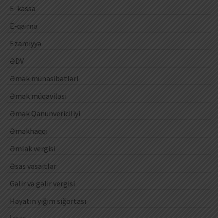
E-kassa
E-qaimə
Ezamiyyə
ƏDV
Əmək münasibətləri
Əmək müqaviləsi
Əmək Qanunvericiliyi
Əməkhaqqı
Əmlak vergisi
Əsas vəsaitlər
Gəlir və gəlir vergisi
Həyatın yığım sığortası