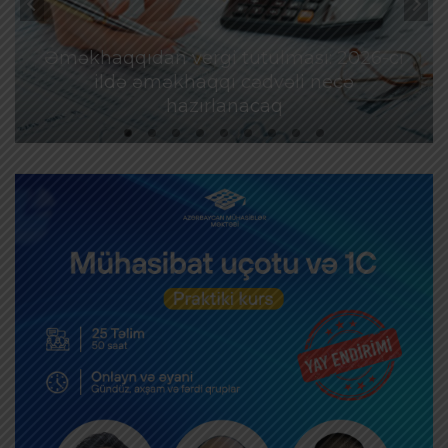
Əməkhaqqıdan vergi tutulması: 2026-cı
ildə əməkhaqqı cədvəli necə
hazırlanacaq