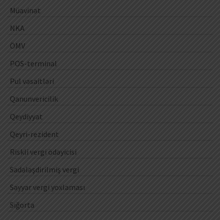
Müavinət
NKA
ÖMV
POS-terminal
Pul vəsaitləri
Qanunvericilik
Qeydiyyat
Qeyri-rezident
Riskli vergi ödəyicisi
Sadələşdirilmiş vergi
Səyyar vergi yoxlaması
Sığorta