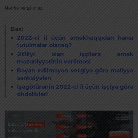
Mənbə: vergiler.az
Bax:
2022-ci il üçün əməkhaqqıdan hansı
tutulmalar olacaq?
Əlilliyi olan işçilərə əmək
məzuniyyətinin verilməsi
Bəyan edilməyən vergiyə görə maliyyə
sanksiyaları
İşəgötürənin 2022-ci il üçün işçiyə görə
öhdəlikləri