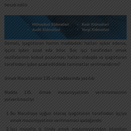
hesab edilir.
Deməli, işəgötürən həmin maddədəki halları aşkar edərsə,
işçini işdən azad edə bilər. Bəs işçi tərəfindən əmək
vəzifələrinin kobud pozulması halları olduqda və işəgötürən
tərəfindən işdən azad edildikdə təminatlar verilməlidirmi?
Əmək Məcəlləsinin 135-ci maddəsində yazılıb:
Maddə 135. Əmək məzuniyyətinin verilməməsinin
yolverilməzliyi
Bu Məcəlləyə uyğun olaraq işəgötürən tərəfindən işçiyə
əmək məzuniyyətinin verilməməsi qadağandır.
İşçi müvafiq iş ilində əmək məzuniyyətindən istənilən