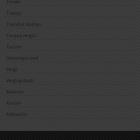
Tender
Təsisçi
Təsnifat Kodları
Torpaq vergisi
Turizm
Uncategorized
Vergi
Vergi güzəşti
Xəbərlər
Xərclər
Xidmətlər