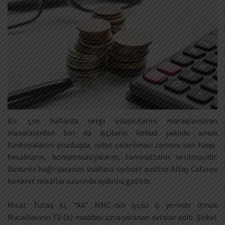
Bir çox hallarda vergi ödəyicilərini maraqlandıran
məsələlərdən biri də işçilərin kobud şəkildə əmək
funksiyalarını pozduqda, işdən çıxarılması zamanı son haqq-
hesabların, kompensasiyaların, təminatların verilməsidir.
Bununla bağlı yaranan suallara sərbəst auditor Altay Cəfərov
konkret misallar üzərində aydınlıq gətirib:
Misal: Tutaq ki, “AA” MMC-nin işçisi iş yerində Əmək
Məcəlləsinin 72 (b) maddəsi üzrə yaranan xətalar edib. Şirkət