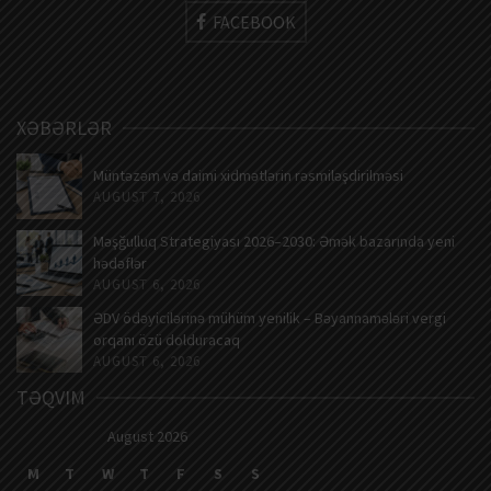
FACEBOOK
XƏBƏRLƏR
Müntəzəm və daimi xidmətlərin rəsmiləşdirilməsi
AUGUST 7, 2026
Məşğulluq Strategiyası 2026–2030: Əmək bazarında yeni
hədəflər
AUGUST 6, 2026
ƏDV ödəyicilərinə mühüm yenilik – Bəyannamələri vergi
orqanı özü dolduracaq
AUGUST 6, 2026
TƏQVIM
August 2026
M
T
W
T
F
S
S