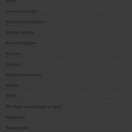
İcarə
İnventarizasiya
Kassa əməliyyatları
Kassa metodu
Kompensasiya
Kurslar
Maliyyə
Maliyyə sanksiyası
Mallar
MDSS
Mənfəət və mənfəət vergisi
Məqalələr
Məzuniyyət