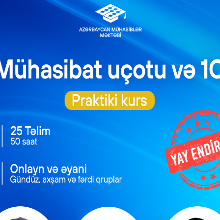
iştirak haqlarından daxil olan vəsait Azərbaycan Respublikasın
entliyində Azərbaycan Respublikasının İqtisadiyyat Nazirliyi yanın
t Xidmətinin xəzinə hesabına köçürülür və Azərbaycan Respublika
bundan sonra – vəsait) hesab olunur.
ternet portalını (bundan sonra – internet portalı) istismar etmə
ın təhlükəsizliyini, digər dövlət qurumları ilə inteqrasiyasın
ı, məlumat və verilənlər sisteminin qorunmasını təmin etmə
yinin işçilərinin sosial müdafiəsini gücləndirmək, elmi-texni
ı möhkəmləndirmək məqsədilə istifadə olunur.
 keçirilən satınalmalarda iştirak haqqının məbləği
an Respublikası Qanununun 50-1-ci maddəsinə uyğun olaraq dövl
lə keçirilən satınalmalar zamanı tenderin əsas şərtlər toplusunu 
diaçı kimi qeydiyyatdan keçmək üçün malgöndərənlər (podratçıla
ənilir: