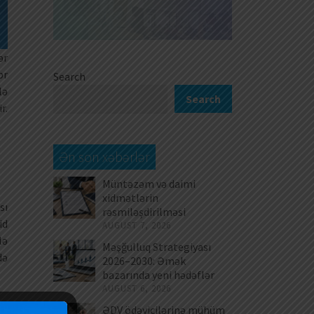
ər
br
Search
lə
Search
r.
Ən son xəbərlər
Müntəzəm və daimi
xidmətlərin
sı
rəsmiləşdirilməsi
id
AUGUST 7, 2026
lə
Məşğulluq Strategiyası
də
2026–2030: Əmək
bazarında yeni hədəflər
AUGUST 6, 2026
ən
ƏDV ödəyicilərinə mühüm