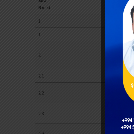
Sıra
Satına
No-si
1
2
1.
Kotirov
Ehtimal
2.
hədlər d
açıq ten
2.1
50.000 
50.000 
2.2
manata
100.000
2.3
manata
200.000