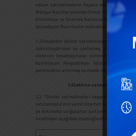
edilən satınalmaların həyata keçirilməsi üçün 
Maliyyə Nazirliyi yanında Dövlət Xəzinədarlığı Ag
Antiinhisar və İstehlak Bazarına Nəzarət Dövlə
İqtisadiyyat Nazirliyinin büdcədənkənar vəsaiti (
1.3.Vəsaitdən dövlət satınalmalarının vahid in
təkmilləşdirmək və saxlamaq, internet portalın
elektron hesablaşmalar sisteminə qoşulmasın
Azərbaycan Respublikası İqtisadiyyat Nazirli
potensialını artırmaq və maddi-texniki bazasın
2.Elektron satınalma vasitəsilə
2.1. “Dövlət satınalmaları haqqında” Azərbayc
satınalmalarının vahid internet portalı vasitəsi
ya kotirovka sorğusunun şərtlərini almaq və id
tərəfindən aşağıdakı məbləğlərdə iştirak haqqı öd