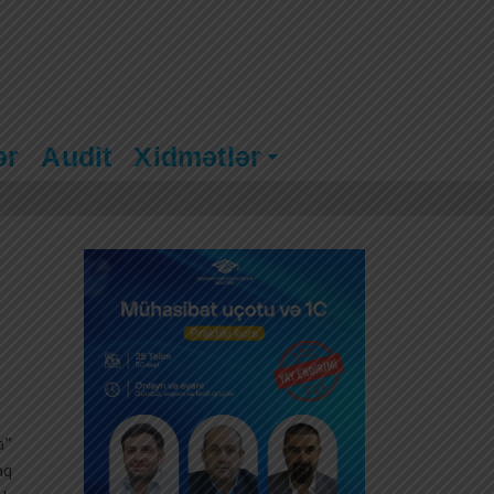
ər
Audit
Xidmətlər
b
a”
aq