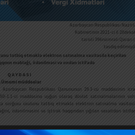
Azərbaycan Respublikası Nazirl
Kabinetinin 2021-ci il 20deka
tarixli 396nömrəli Qərarı i
təsdiq edilmişdi
unu tətbiq etməklə elektron satınalma vasitəsilə keçirilən
qqının məbləği, ödənilməsi və ondan istifadə
Q A Y D A S I
1.Ümumi müddəalar
” Azərbaycan Respublikası Qanununun 29.3-cü maddəsinin icra
0-1.1-ci maddəsinə uyğun olaraq dövlət satınalmalarının vah
ka sorğusu üsulunu tətbiq etməklə elektron satınalma vasitəsi
ğini, ödənilməsini və iştirak haqqından yığılan vəsaitdən istifa
a” Azərbaycan Respublikası Qanununun 50-1.1-ci maddəsi ilə müəyy