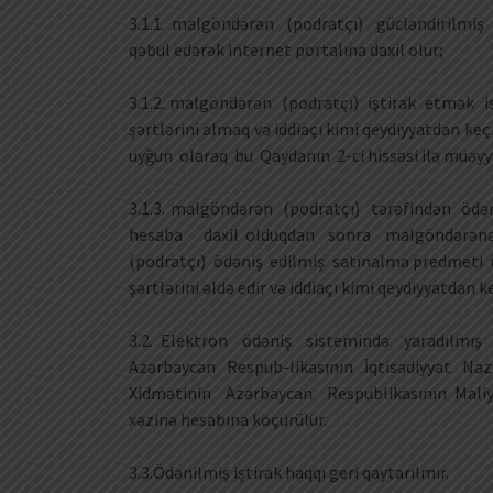
3.1.1. malgöndərən (podratçı) gücləndirilmiş e
qəbul edərək internet portalına daxil olur;
3.1.2. malgöndərən (podratçı) iştirak etmək is
şərtlərini almaq və iddiaçı kimi qeydiyyatdan k
uyğun olaraq bu Qaydanın 2-ci hissəsi ilə müəyyən
3.1.3. malgöndərən (podratçı) tərəfindən öd
hesaba daxil olduqdan sonra malgöndərənə 
(podratçı) ödəniş edilmiş satınalma predmeti 
şərtlərini əldə edir və iddiaçı kimi qeydiyyatdan
3.2. Elektron ödəniş sistemində yaradılmı
Azərbaycan Respub-likasının İqtisadiyyat Naz
Xidmətinin Azərbaycan Respublikasının Maliyyə
xəzinə hesabına köçürülür.
3.3.Ödənilmiş iştirak haqqı geri qaytarılmır.