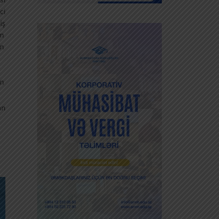
ci
iş
an
in
ən
an