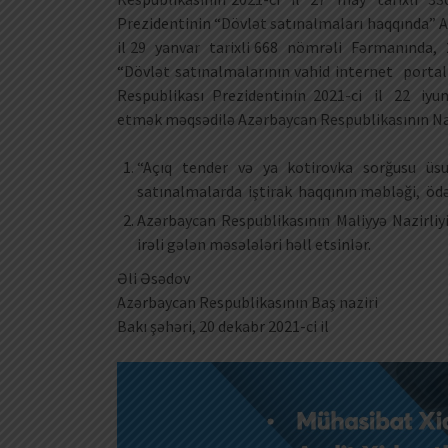
Prezidentinin “Dövlət satınalmaları haqqında” 
il 29 yanvar tarixli 668 nömrəli Fərmanında, 2
“Dövlət satınalmalarının vahid internet port
Respublikası Prezidentinin 2021-ci il 22 iyun
etmək məqsədilə Azərbaycan Respublikasının Nazi
“Açıq tender və ya kotirovka sorğusu üs
satınalmalarda iştirak haqqının məbləği, ödə
Azərbaycan Respublikasının Maliyyə Nazirliyi
irəli gələn məsələləri həll etsinlər.
Əli Əsədov
Azərbaycan Respublikasının Baş naziri
Bakı şəhəri, 20 dekabr 2021-ci il