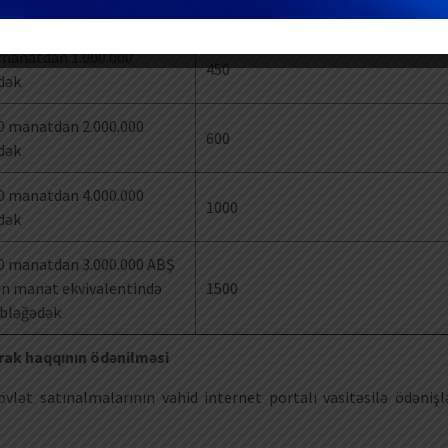
350
dək
 manatdan 1.000.000
450
dək
00 manatdan 2.000.000
600
dək
00 manatdan 4.000.000
1000
dək
00 manatdan 3.000.000 ABŞ
ın manat ekvivalentində
1500
bləğədək
tirak haqqının ödənilməsi
övlət satınalmalarının vahid internet portalı vasitəsilə ödənişl