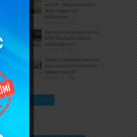
yenilik – Bəyannamələri
ın
vergi orqanı özü
da
dolduracaq
sı
AUGUST 6, 2026
Hər yeni invoys üzrə ayrıca
DTA-03 ərizəsi təqdim
k,
edilməlidirmi?
ı,
AUGUST 6, 2026
k,
Dövlət mülkiyyətində olan
ki
əsas vəsaitlərin verilməsi
qaydası dəyişib
AUGUST 5, 2026
ət
Bizi izləyin
və
r)