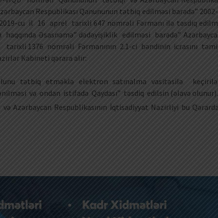
Azərbaycan Respublikası Qanununun tətbiq edilməsi barədə” 2002-
019-cu il 16 aprel tarixli 647 nömrəli Fərmanı ilə təsdiq edilm
alı haqqında Əsasnamə” dədəyişiklik edilməsi barədə” Azərbayc
 tarixli 1376 nömrəli Fərmanının 2.1-ci bəndinin icrasını təm
rlər Kabineti qərara alır:
ulunu tətbiq etməklə elektron satınalma vasitəsilə keçiril
nilməsi və ondan istifadə Qaydası” təsdiq edilsin (əlavə olunur).
 və Azərbaycan Respublikasının İqtisadiyyat Nazirliyi bu Qərard