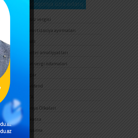
Kateqoriya üzrə axtarış
Aksiz vergisi
Amortizasiya ayırmaları
Audit
Barter əməliyyatları
Cari vergi ödəmələri
Digər
Dividend
DTA
Dünya Ölkələri
E-kassa
E-qaimə