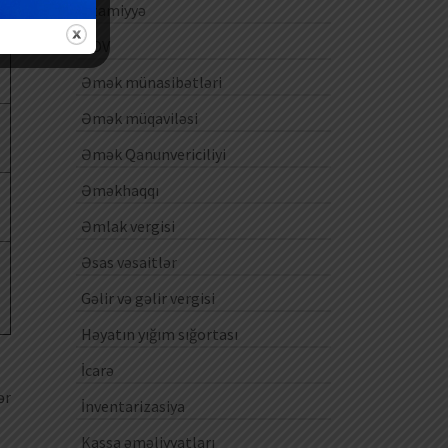
Ezamiyyə
ƏDV
Əmək münasibətləri
Əmək müqaviləsi
Əmək Qanunvericiliyi
Əməkhaqqı
Əmlak vergisi
Əsas vəsaitlər
Gəlir və gəlir vergisi
Həyatın yığım sığortası
İcarə
ər
İnventarizasiya
Kassa əməliyyatları