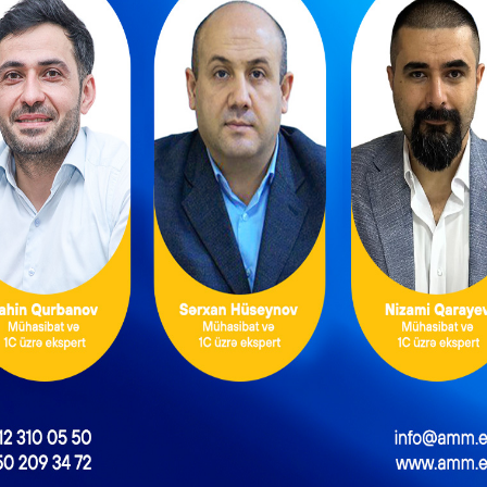
lma metodu
Məbləğ (manat)
3
ka sorğusu
100
 olunan qiyməti (yuxarı
axil olmaqla) elan edilmiş
derlər:
manatadək
100
manatdan 100.000
150
dək
 manatdan 200.000
250
dək
 manatdan 500.000