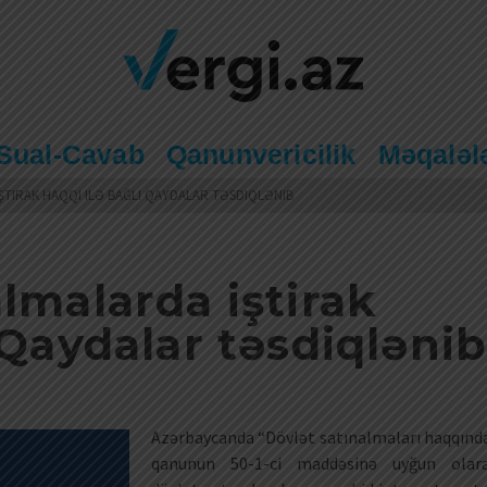
Sual-Cavab
Qanunvericilik
Məqaləl
ŞTIRAK HAQQI ILƏ BAĞLI QAYDALAR TƏSDIQLƏNIB
lmalarda iştirak
 Qaydalar təsdiqləni
Azərbaycanda “Dövlət satınalmaları haqqınd
qanunun 50-1-ci maddəsinə uyğun olar