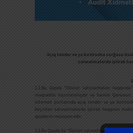
Açıq tender və ya kotirovka sorğusu üsul
satınalmalarda iştirak ha
1.1.Bu Qayda “Dövlət satınalmaları haqqında
məqsədilə hazırlanmışdır və həmin Qanunun 5
internet portalında açıq tender və ya kotirov
keçirilən satınalmalarda iştirak haqqının məblə
qaydasını müəyyən edir.
1.2.Bu Qayda ilə “Dövlət satınalmaları haqqınd