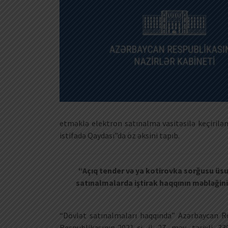
etməklə elektron satınalma vasitəsilə keçirilə
istifadə Qaydası”da öz əksini tapıb.
“Açıq tender və ya kotirovka sorğusu üsu
satınalmalarda iştirak haqqının məbləğini
“Dövlət satınalmaları haqqında” Azərbaycan R
Respublikasının 2021-ci il 27 may tarixli 3