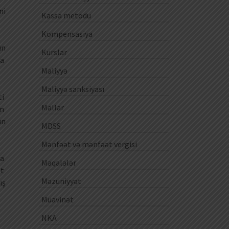
ni
Kassa metodu
Kompensasiya
un
Kurslar
ya
Maliyyə
Maliyyə sanksiyası
ti
Mallar
ən
un
MDSS
Mənfəət və mənfəət vergisi
da
Məqalələr
ət
Məzuniyyət
ış
Müavinət
NKA