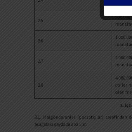
2.4
manata
500.000
2.5
manata
1.000.0
2.6
manata
2.000.0
2.7
manata
4.000.0
2.8
dolların
olan mə
3. İş
3.1. Malgöndərənlər (podratçılar) tərəfindən d
aşağıdakı qaydada aparılır: