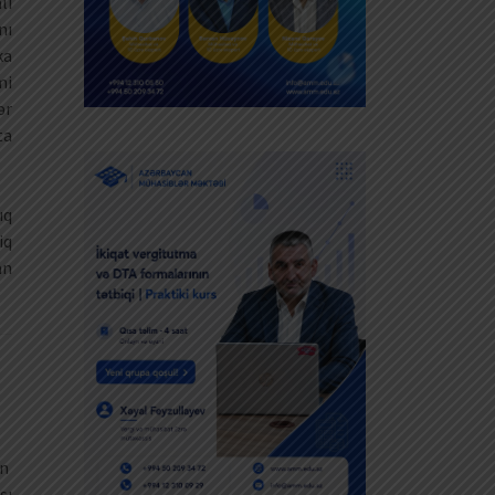
lı
nı
ka
mi
ər
ta
ıq
iq
an
an
sı