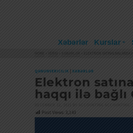
Xəbərlər
Kurslar
HOME
»
VERGI
»
XƏBƏRLƏR
»
ELEKTRON SATINALMALARDA I
|
QANUNVERICILIK
XƏBƏRLƏR
Elektron satına
haqqı ilə bağlı
DECEMBER 22, 2021
BY
ACCOUNTING ACCOUNTING
Post Views:
3,143