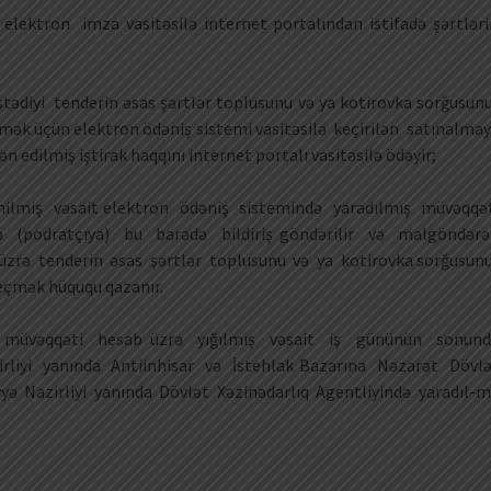
lektron imza vasitəsilə internet portalından istifadə şərtləri
tədiyi tenderin əsas şərtlər toplusunu və ya kotirovka sorğusun
eçmək üçün elektron ödəniş sistemi vasitəsilə keçirilən satınalma
 edilmiş iştirak haqqını internet portalı vasitəsilə ödəyir;
ənilmiş vəsait elektron ödəniş sistemində yaradılmış müvəqqə
(podratçıya) bu barədə bildiriş göndərilir və malgöndər
üzrə tenderin əsas şərtlər toplusunu və ya kotirovka sorğusun
 keçmək hüququ qazanır.
ş müvəqqəti hesab üzrə yığılmış vəsait iş gününün sonun
irliyi yanında Antiinhisar və İstehlak Bazarına Nəzarət Dövl
 Nazirliyi yanında Dövlət Xəzinədarlıq Agentliyində yaradıl-m