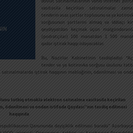
dövlət satınalmalarının vahid internet porta
vasitəsilə keçirilən satınalmalar zama
tenderin əsas şərtlər toplusunu və ya kotirov
sorğusunun şərtlərini almaq və iddiaçı ki
qeydiyyatdan keçmək üçün malgöndərənl
(podratçılar) 100 manatdan 1 500 mana
qədər iştirak haqqı ödəyəcəklər.
Bu, Nazirlər Kabinetinin təsdiqlədiyi “Aç
tender və ya kotirovka sorğusu üsulunu tətb
n satınalmalarda iştirak haqqının məbləğinin, ödənilməsi və ond
lunu tətbiq etməklə elektron satınalma vasitəsilə keçirilən
n, ödənilməsi və ondan istifadə Qaydası”nın təsdiq edilməsi
haqqında
espublikasının Qanununda dəyişiklik edilməsi barədə” Azərbayc
30-VIQD nömrəli Qanununun tətbiqi və Azərbaycan Respublika