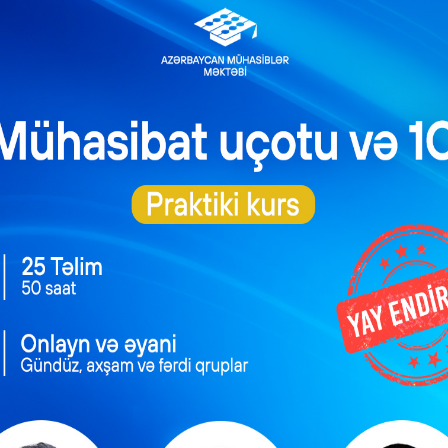
ərin siyahısı müəyyənləşdi
NEXT POST
ƏƏSMN-nin bu səlahiyyəti İqtisadiyyat Nazirliyinə verilir
lət mülkiyyətində
n əsas vəsaitlərin
Əlilliyi olan işçinin
erilməsi qaydası
əmək müqaviləsinə
dəyişib
xitam verilməsi