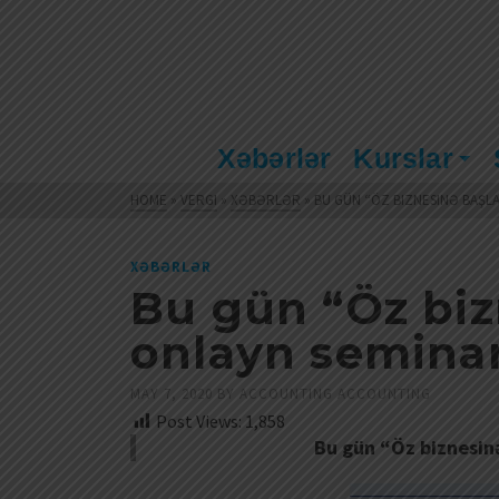
Xəbərlər
Kurslar
HOME
»
VERGI
»
XƏBƏRLƏR
»
BU GÜN “ÖZ BIZNESINƏ BAŞLA
XƏBƏRLƏR
Bu gün “Öz biz
onlayn seminar
MAY 7, 2020
BY
ACCOUNTING ACCOUNTING
Post Views:
1,858
Bu gün “Öz biznesinə