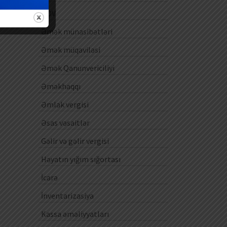
ƏDV
Əmək münasibətləri
Əmək müqaviləsi
Əmək Qanunvericiliyi
Əməkhaqqı
Əmlak vergisi
Əsas vəsaitlər
Gəlir və gəlir vergisi
Həyatın yığım sığortası
İcarə
İnventarizasiya
Kassa əməliyyatları