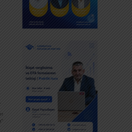
.
er
a”