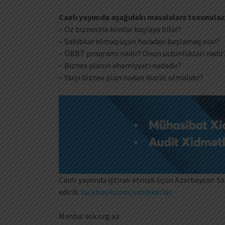
Canlı yayımda aşağıdakı məsələlərə toxunulac
– Öz biznesinə kimlər başlaya bilər?
– Sahibkar olmaq üçün haradan başlamaq olar?
– ÖBBT proqramı nədir? Onun üstünlükləri nədir
– Biznes planın əhəmiyyəti nədədir?
– Yaxşı biznes plan nədən ibarət olmalıdır?
Canlı yayımda iştirak etmək üçün Azərbaycan Sah
edirik:
facebook.com/sahibkarlar
Mənbə: ask.org.az