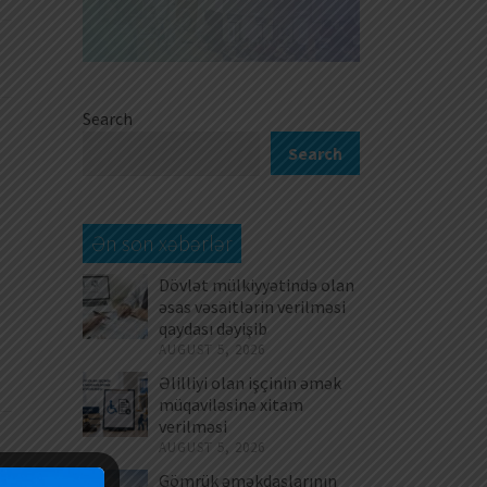
Search
Search
Ən son xəbərlər
Dövlət mülkiyyətində olan
əsas vəsaitlərin verilməsi
qaydası dəyişib
AUGUST 5, 2026
Əlilliyi olan işçinin əmək
müqaviləsinə xitam
verilməsi
AUGUST 5, 2026
Gömrük əməkdaşlarının