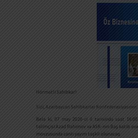
Hörmətli Sahibkar!
Sizi, Azərbaycan Sahibkarlar Konfederasiyasının t
Belə ki, 07 may 2020-ci il tarixində saat 16:
təlimçisi Azad Rəhimov və ASK-nın Baş katib əv
mövzusunda canlı yayım təşkil olunacaq.