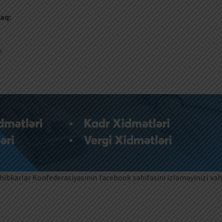
aq:
?
ibkarlar Konfederasiyasının facebook səhifəsini izləməyinizi xah