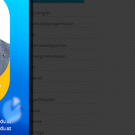
Aksiz vergisi
Amortizasiya ayırmaları
Audit
Barter əməliyyatları
Cari vergi ödəmələri
Digər
Dividend
DTA
Dünya Ölkələri
E-kassa
E-qaimə
Ezamiyyə