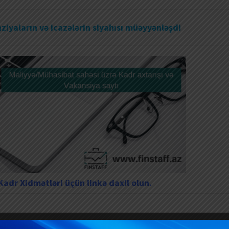
nziyaların və icazələrin siyahısı müəyyənləşdi
adr Xidmətləri üçün linkə daxil olun.