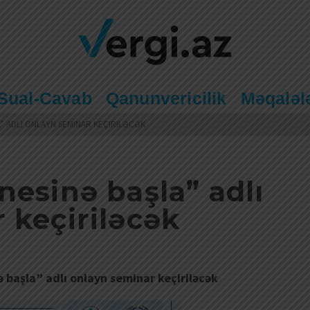
Sual-Cavab
Qanunvericilik
Məqaləl
” ADLI ONLAYN SEMINAR KEÇIRILƏCƏK
nesinə başla” adlı
 keçiriləcək
 başla” adlı onlayn seminar keçiriləcək