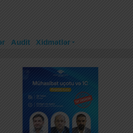
ər
Audit
Xidmətlər