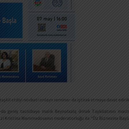
əşkil etdiyi növbəti onlayn seminar-da iştirak etməyə dəvət edirik
00-da geniş təcrübəyə malik Beynəlxalq Əmək Təşkilatının mast
əzi Kristina Məmmədovanın moderatorluğu ilə “Öz Biznesinə Başl