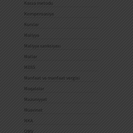
Kassa metodu
Kompensasiya
Kurslar
Maliyyə
Maliyyə sanksiyası
Mallar
MDSS
Mənfəət və mənfəət vergisi
Məqalələr
Məzuniyyət
Müavinət
NKA
ÖMV