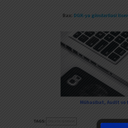
Bax:
DGK-ya göndəriləsi lise
Mühasibat, Audit və K
TAGS:
ONLAYN SEMINAR