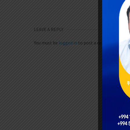
LEAVE A REPLY
You must be
logged in
to post a comment.