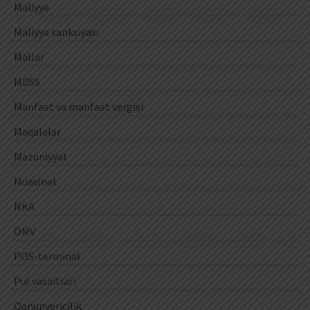
Maliyyə
Maliyyə sanksiyası
Mallar
MDSS
Mənfəət və mənfəət vergisi
Məqalələr
Məzuniyyət
Müavinət
NKA
ÖMV
POS-terminal
Pul vəsaitləri
Qanunvericilik