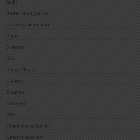
Audit
Barter əməliyyatları
Cari vergi ödəmələri
Digər
Dividend
DTA
Dünya Ölkələri
E-kassa
E-qaimə
Ezamiyyə
ƏDV
Əmək münasibətləri
Əmək müqaviləsi