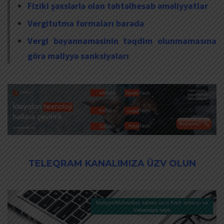
Fiziki şəxslərlə olan təhtəlhesab əməliyyatlar
Vergitutma formaları barədə
Vergi bəyannaməsinin təqdim olunmamasına
görə maliyyə sanksiyaları
TELEQRAM KANALIMIZA ÜZV OLUN