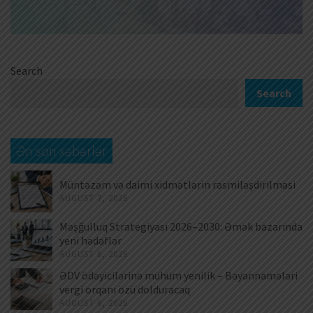
Search
Search
Ən son xəbərlər
Müntəzəm və daimi xidmətlərin rəsmiləşdirilməsi
AUGUST 7, 2026
Məşğulluq Strategiyası 2026–2030: Əmək bazarında
yeni hədəflər
AUGUST 6, 2026
ƏDV ödəyicilərinə mühüm yenilik – Bəyannamələri
vergi orqanı özü dolduracaq
AUGUST 6, 2026