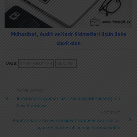
Mühasibat, Audit və Kadr Xidmətləri üçün linkə
daxil olun
TAGS:
ƏMƏK QABILIYYƏTI
MÜAVINƏT
PREVIOUS POST
İdman mərc oyunları üzrə sadələşdirilmiş verginin
hesablanması
NEXT POST
Kapital Bank-da qeyri-rezident sahibkar və şirkətlər
üçün onlayn hesab açmaq mümkün oldu