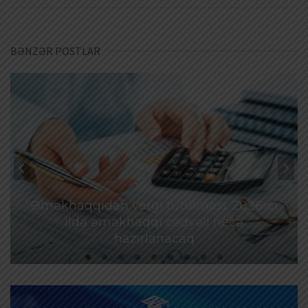
BƏNZƏR POSTLAR
Əməkhaqqıdan vergi tutulması: 2026-cı
ildə əməkhaqqı cədvəli necə
hazırlanacaq