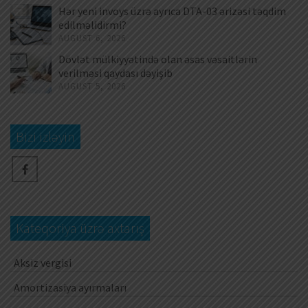
Hər yeni invoys üzrə ayrıca DTA-03 ərizəsi təqdim
edilməlidirmi?
AUGUST 6, 2026
Dövlət mülkiyyətində olan əsas vəsaitlərin
verilməsi qaydası dəyişib
AUGUST 5, 2026
Bizi izləyin
Kateqoriya üzrə axtarış
Aksiz vergisi
Amortizasiya ayırmaları