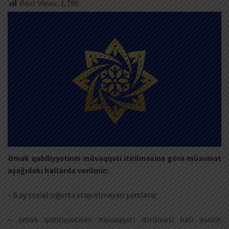
Post Views:
1,790
Əmək qabiliyyətinin müvəqqəti itirilməsinə görə müavinət
aşağıdakı hallarda verilmir:
– 6 ay sosial sığorta stajı olmayan şəxslərə;
– əmək qabiliyyətinin müvəqqəti itirilməsi halı şəxsin