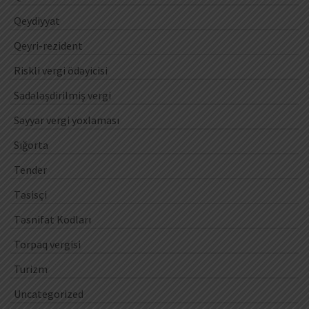
Qeydiyyat
Qeyri-rezident
Riskli vergi ödəyicisi
Sadələşdirilmiş vergi
Səyyar vergi yoxlaması
Sığorta
Tender
Təsisçi
Təsnifat Kodları
Torpaq vergisi
Turizm
Uncategorized