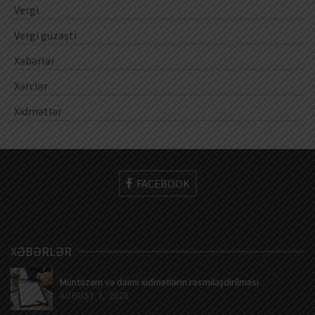
Vergi
Vergi güzəşti
Xəbərlər
Xərclər
Xidmətlər
FACEBOOK
XƏBƏRLƏR
Müntəzəm və daimi xidmətlərin rəsmiləşdirilməsi
AUGUST 7, 2026