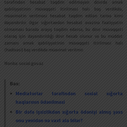
tərəfindən hesabat təqdim edilməyən dövrdə əmək
qabiliyyətinin müvəqqəti itirilməsi halı baş verdikdə,
müavinətin verilməsi hesabat təqdim edilən tarixə kimi
dayandırılır. Əgər sığortaedən hesabat əvəzinə fəaliyyətin
olmaması barədə arayış təqdim edərsə, bu dövr müvəqqəti
olaraq işin dayandırıldığı dövr hesab olunur və bu müddət
zamanı əmək qabiliyyətinin müvəqqəti itirilməsi halı
(hadisəsi) baş verdikdə müavinət verilmir.
Mənbə: sosial.gov.az
Bax:
Mediatorlar tərəfindən sosial sığorta
haqlarının ödənilməsi
Bir dəfə işsizlikdən sığorta ödənişi almış şəxs
onu yenidən nə vaxt ala bilər?