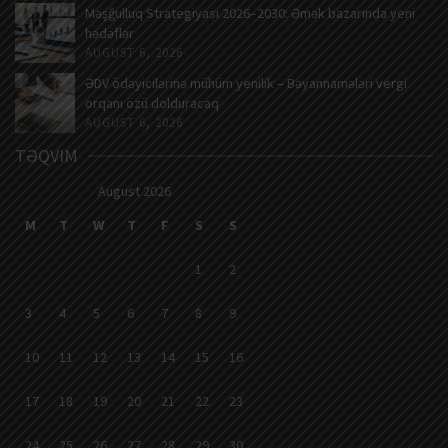
Məşğulluq Strategiyası 2026–2030: Əmək bazarında yeni
hədəflər
AUGUST 6, 2026
ƏDV ödəyicilərinə mühüm yenilik – Bəyannamələri vergi
orqanı özü dolduracaq
AUGUST 6, 2026
TƏQVIM
August 2026
M
T
W
T
F
S
S
1
2
3
4
5
6
7
8
9
10
11
12
13
14
15
16
17
18
19
20
21
22
23
24
25
26
27
28
29
30