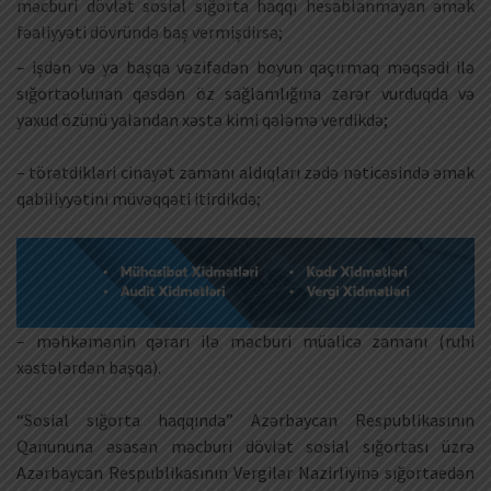
məcburi dövlət sosial sığorta haqqı hesablanmayan əmək
fəaliyyəti dövründə baş vermişdirsə;
– işdən və ya başqa vəzifədən boyun qaçırmaq məqsədi ilə
sığortaolunan qəsdən öz sağlamlığına zərər vurduqda və
yaxud özünü yalandan xəstə kimi qələmə verdikdə;
– törətdikləri cinayət zamanı aldıqları zədə nəticəsində əmək
qabiliyyətini müvəqqəti itirdikdə;
– məhkəmənin qərarı ilə məcburi müalicə zamanı (ruhi
xəstələrdən başqa).
“Sosial sığorta haqqında” Azərbaycan Respublikasının
Qanununa əsasən məcburi dövlət sosial sığortası üzrə
Azərbaycan Respublikasının Vergilər Nazirliyinə sığortaedən