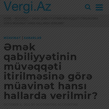
HOME
»
MÜAVINƏT
»
ƏMƏK QABILIYYƏTININ MÜVƏQQƏTI ITIRILMƏSINƏ
GÖRƏ MÜAVINƏT HANSI HALLARDA VERILMIR?
|
MÜAVINƏT
XƏBƏRLƏR
Əmək
qabiliyyətinin
müvəqqəti
itirilməsinə görə
müavinət hansı
hallarda verilmir?
OCTOBER 5, 2021
BY
ACCOUNTING ACCOUNTING