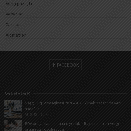
Vergi güzəşti
Xəbərlər
Xərclər
Xidmətlər
FACEBOOK
XƏBƏRLƏR
Məşğulluq Strategiyası 2026–2030: Əmək bazarında yeni
hədəflər
AUGUST 6, 2026
ƏDV ödəyicilərinə mühüm yenilik – Bəyannamələri vergi
orqanı özü dolduracaq