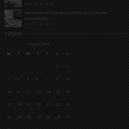
AUGUST 6, 2026
Hər yeni invoys üzrə ayrıca DTA-03 ərizəsi təqdim
edilməlidirmi?
AUGUST 6, 2026
TƏQVIM
August 2026
M
T
W
T
F
S
S
1
2
3
4
5
6
7
8
9
10
11
12
13
14
15
16
17
18
19
20
21
22
23
24
25
26
27
28
29
30