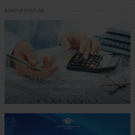
BƏNZƏR POSTLAR
Əməkhaqqıdan vergi tutulması: 2026-cı
ildə əməkhaqqı cədvəli necə
hazırlanacaq