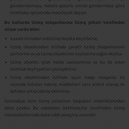
göndərməməyə, habelə qüsurlu əmlak göndərməyə görə
istehlakçı qarşısında məsuliyyət daşıyır.
Bu hallarda lizinq müqaviləsinə lizinq şirkəti tərəfindən
xitam verilə bilər:
icazəsi olmadan sublizinq həyata keçirilərsə;
lizinq obyektindən istifadə şəraiti lizinq müqaviləsinin
şərtlərinə və ya lizinq obyektinin təyinatına uyğun deyilsə
lizinq obyekti işlək halda saxlanmırsa və bu da onun
istehlak keyfiyyətləri pisləşdirirsə
lizinq obyektindən istifadə üçün haqqı müqavilə ilə
nəzərdə tutulan ödəniş müddətləri üzrə ardıcıl olaraq iki
dəfədən artıq ödəniş edilmirsə.
Göründüyü kimi lizinq şirkətinin hüquqları öhdəliklərindən
daha çoxdur. Bu səbəbdən istehlakçılar tərəfindən lizinq
münasibətlərində daha ciddi yanaşma zəruridir.