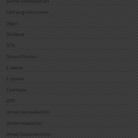
Barter əməliyyatları
Cari vergi ödəmələri
Digər
Dividend
DTA
Dünya Ölkələri
E-kassa
E-qaimə
Ezamiyyə
ƏDV
Əmək münasibətləri
Əmək müqaviləsi
Əmək Qanunvericiliyi