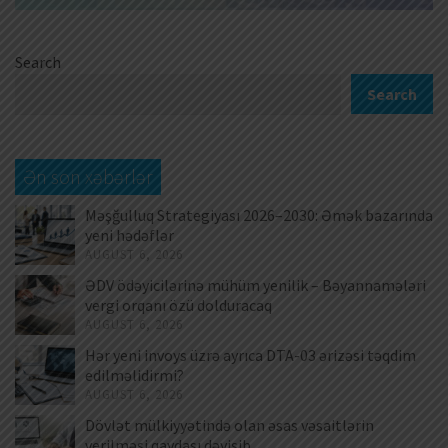
Search
Search
Ən son xəbərlər
Məşğulluq Strategiyası 2026–2030: Əmək bazarında
yeni hədəflər
AUGUST 6, 2026
ƏDV ödəyicilərinə mühüm yenilik – Bəyannamələri
vergi orqanı özü dolduracaq
AUGUST 6, 2026
Hər yeni invoys üzrə ayrıca DTA-03 ərizəsi təqdim
edilməlidirmi?
AUGUST 6, 2026
Dövlət mülkiyyətində olan əsas vəsaitlərin
verilməsi qaydası dəyişib