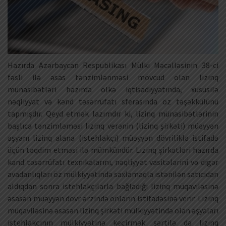
Hazırda Azərbaycan Respublikası Mülki Məcəlləsinin 38-ci
fəsli ilə əsas tənzimlənməsi mövcud olan lizinq
münasibətləri hazırda ölkə iqtisadiyyatında, xüsusilə
nəqliyyat və kənd təsərrüfatı sferasında öz təşəkkülünü
tapmışdır. Qeyd etmək lazımdır ki, lizinq münasibətlərinin
başlıca tənzimləməsi lizinq verənin (lizinq şirkəti) müəyyən
əşyanı lizinq alana (istehlakçı) müəyyən dövriliklə istifadə
üçün təqdim etməsi ilə mümkündür. Lizinq şirkətləri hazırda
kənd təsərrüfatı texnikalarını, nəqliyyat vasitələrini və digər
avadanlıqları öz mülkiyyətində saxlamaqla istənilən satıcıdan
aldıqdan sonra istehlakçılarla bağladığı lizinq müqaviləsinə
əsasən müəyyən dövr ərzində onların istifadəsinə verir. Lizinq
müqaviləsinə əsasən lizinq şirkəti mülkiyyətində olan əşyaları
istehlakçının mülkiyyətinə keçirmək şərtilə də lizinq