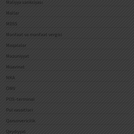
Maliyyə sanksiyası
Mallar
MDSS
Mənfəət və mənfəət vergisi
Məqalələr
Məzuniyyət
Müavinət
NKA
ÖMV
POS-terminal
Pul vəsaitləri
Qanunvericilik
Qeydiyyat