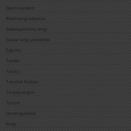
Qeyri-rezident
Riskli vergi ödəyicisi
Sadələşdirilmiş vergi
Səyyar vergi yoxlaması
Sığorta
Tender
Təsisçi
Təsnifat Kodları
Torpaq vergisi
Turizm
Uncategorized
Vergi