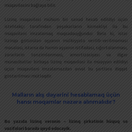
müqaviləsini bağlaya bilir.
Lizinq müqaviləsi mühüm bir sənəd hesab edildiyi üçün
istehlakçı tərəfindən peşəkarların köməkliyi ilə bu
müqaviləni imzalamaq məqsədəuyğundur. Belə ki, istər
lizinqə götürülən əşyanın mülkiyyətə verilib-verilməməsi
məsələsi, istərsə də həmin əşyanın istifadəsi, sığortalanması,
zərərlərin tənzimlənməsi, amortizasiyası və digər
münasibətlər birbaşa lizinq müqaviləsi ilə müəyyən edildiyi
üçün müqaviləni imzalamazdan əvvəl bu şərtlərə diqqət
göstərilməsi mütləqdir.
Malların alış dəyərini hesablamaq üçün
hansı məqamlar nəzərə alınmalıdır?
Bu yazıda lizinq verənin – lizinq şirkətinin hüquq və
vəzifələri barədə qeyd edəcəyik.