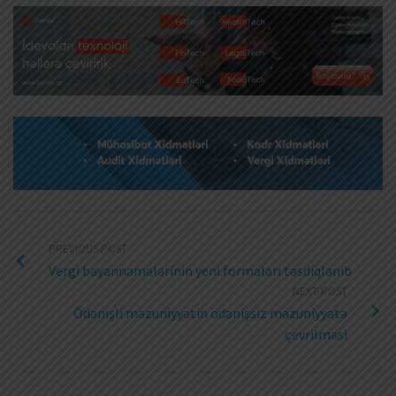
PREVIOUS POST
Vergi bəyannamələrinin yeni formaları təsdiqlənib
NEXT POST
Ödənişli məzuniyyətin ödənişsiz məzuniyyətə
çevrilməsi