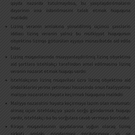
qayda nəzərdə tutulmayıbsa, bu yaxşılaşdırılmaların
dəyərinin ona ödənilməsini tələb etmək hüququna
malikdir.
Lizinq verənin əmlakına yönəldilmiş üçüncü şəxslərin
iddiası lizinq verənin yalnız bu mülkiyyət hüququnun
obyektinə lizinqə götürülən əşyaya münasibətdə aid edilə
bilər.
Lizinq müqaviləsində müəyyənləşdirilmiş lizinq obyektinə
aid şərtlərə istehlakçı tərəfindən əməl edilməsinə lizinq
verənin nəzarət etmək hüququ vardır.
İstehlakçının lizinq müqaviləsi üzrə lizinq obyektinə aid
öhdəliklərini yerinə yetirməsi hissəsində onun fəaliyyətinə
maliyyə nəzarətini həyata keçirmək hüququna malikdir.
Maliyyə nəzarətini həyata keçirməyə lazım olan məlumatı
almaq üçün istehlakçıya yazılı sorğu göndərmək hüququ
vardır, istehlakçı isə bu sorğulara cavab verməyə borcludur.
Kirayə müqaviləsinin qaydalarına uyğun olaraq lizinq
şirkəti əmlakı göndərməyi gecikdirməyə və ya