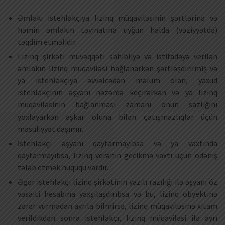
Əmlakı istehlakçıya lizinq müqaviləsinin şərtlərinə və
həmin əmlakın təyinatına uyğun halda (vəziyyətdə)
təqdim etməlidir.
Lizinq şirkəti müvəqqəti sahibliyə və istifadəyə verilən
əmlakın lizinq müqaviləsi bağlanarkən şərtləşdirilmiş və
ya istehlakçıya əvvəlcədən məlum olan, yaxud
istehlakçının əşyanı nəzərdə keçirərkən və ya lizinq
müqaviləsinin bağlanması zamanı onun sazlığını
yoxlayarkən aşkar oluna bilən çatışmazlıqlar üçün
məsuliyyət daşımır.
İstehlakçı əşyanı qaytarmayıbsa və ya vaxtında
qaytarmayıbsa, lizinq verənin gecikmə vaxtı üçün ödəniş
tələb etmək hüququ vardır.
Əgər istehlakçı lizinq şirkətinin yazılı razılığı ilə əşyanı öz
vəsaiti hesabına yaxşılaşdırıbsa və bu, lizinq obyektinə
zərər vurmadan ayrıla bilmirsə, lizinq müqaviləsinə xitam
verildikdən sonra istehlakçı, lizinq müqaviləsi ilə ayrı