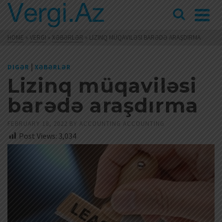
HOME
»
VERGI
»
XƏBƏRLƏR
»
LIZINQ MÜQAVILƏSI BARƏDƏ ARAŞDIRMA
|
DIGƏR
XƏBƏRLƏR
Lizinq müqaviləsi
barədə araşdırma
FEBRUARY 18, 2022
BY
ACCOUNTING ACCOUNTING
Post Views:
3,034