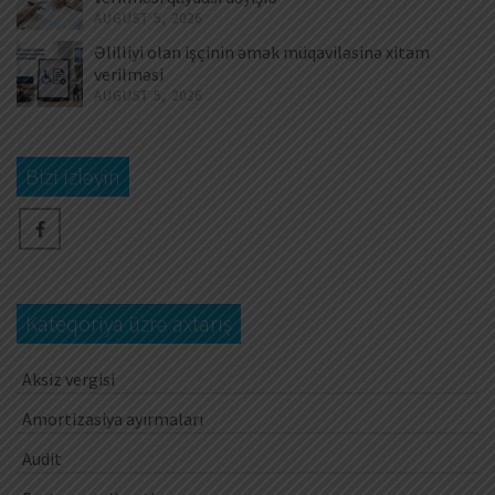
AUGUST 5, 2026
Əlilliyi olan işçinin əmək müqaviləsinə xitam
verilməsi
AUGUST 5, 2026
Bizi izləyin
Kateqoriya üzrə axtarış
Aksiz vergisi
Amortizasiya ayırmaları
Audit