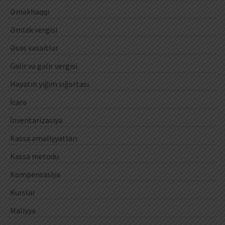
Əməkhaqqı
Əmlak vergisi
Əsas vəsaitlər
Gəlir və gəlir vergisi
Həyatın yığım sığortası
İcarə
İnventarizasiya
Kassa əməliyyatları
Kassa metodu
Kompensasiya
Kurslar
Maliyyə