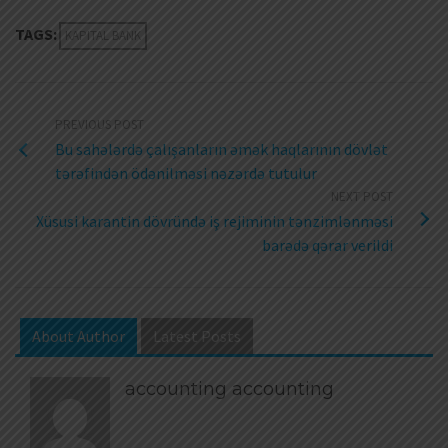
TAGS:
KAPITAL BANK
PREVIOUS POST
Bu sahələrdə çalışanların əmək haqlarının dövlət
tərəfindən ödənilməsi nəzərdə tutulur
NEXT POST
Xüsusi karantin dövründə iş rejiminin tənzimlənməsi
barədə qərar verildi
About Author
Latest Posts
accounting accounting