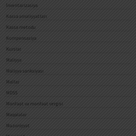
İnventarizasiya
Kassa əməliyyatları
Kassa metodu
Kompensasiya
Kurslar
Maliyyə
Maliyyə sanksiyası
Mallar
MDSS
Mənfəət və mənfəət vergisi
Məqalələr
Məzuniyyət