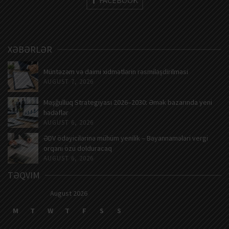
XƏBƏRLƏR
Müntəzəm və daimi xidmətlərin rəsmiləşdirilməsi
AUGUST 7, 2026
Məşğulluq Strategiyası 2026–2030: Əmək bazarında yeni
hədəflər
AUGUST 6, 2026
ƏDV ödəyicilərinə mühüm yenilik – Bəyannamələri vergi
orqanı özü dolduracaq
AUGUST 6, 2026
TƏQVIM
August 2026
M
T
W
T
F
S
S