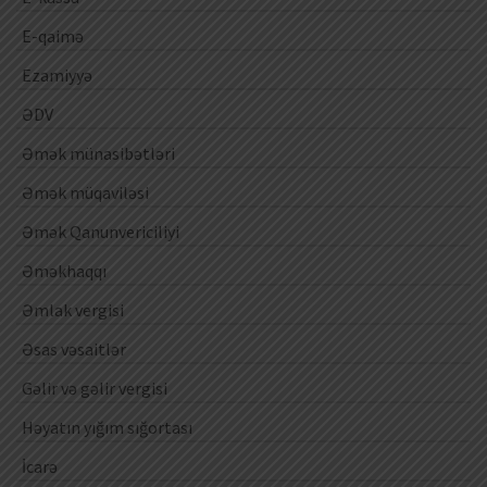
E-qaimə
Ezamiyyə
ƏDV
Əmək münasibətləri
Əmək müqaviləsi
Əmək Qanunvericiliyi
Əməkhaqqı
Əmlak vergisi
Əsas vəsaitlər
Gəlir və gəlir vergisi
Həyatın yığım sığortası
İcarə