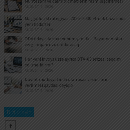
Müntəzəm və daimi xidmətlərin rəsmiləşdirilməsi
AUGUST 7, 2026
Məşğulluq Strategiyası 2026–2030: Əmək bazarında
yeni hədəflər
AUGUST 6, 2026
ƏDV ödəyicilərinə mühüm yenilik – Bəyannamələri
vergi orqanı özü dolduracaq
AUGUST 6, 2026
Hər yeni invoys üzrə ayrıca DTA-03 ərizəsi təqdim
edilməlidirmi?
AUGUST 6, 2026
Dövlət mülkiyyətində olan əsas vəsaitlərin
verilməsi qaydası dəyişib
AUGUST 5, 2026
Bizi izləyin