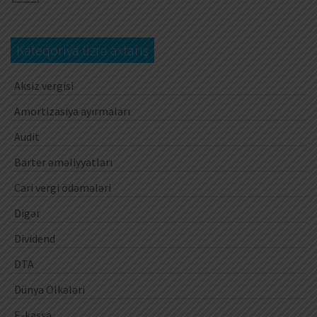
Kateqoriya üzrə axtarış
Aksiz vergisi
Amortizasiya ayırmaları
Audit
Barter əməliyyatları
Cari vergi ödəmələri
Digər
Dividend
DTA
Dünya Ölkələri
E-kassa