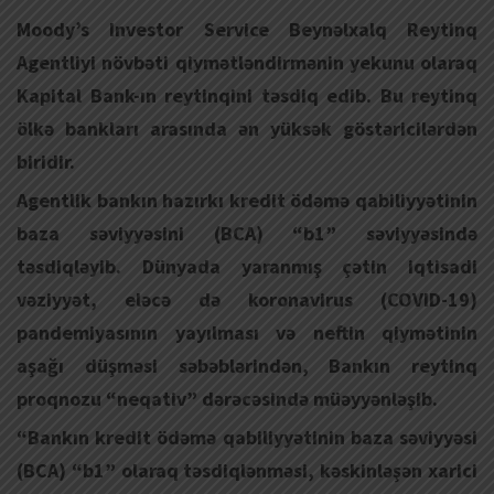
Moody’s Investor Service Beynəlxalq Reytinq
Agentliyi növbəti qiymətləndirmənin yekunu olaraq
Kapital Bank-ın reytinqini təsdiq edib. Bu reytinq
ölkə bankları arasında ən yüksək göstəricilərdən
biridir.
Agentlik bankın hazırkı kredit ödəmə qabiliyyətinin
baza səviyyəsini (BCA) “b1” səviyyəsində
təsdiqləyib. Dünyada yaranmış çətin iqtisadi
vəziyyət, eləcə də koronavirus (COVID-19)
pandemiyasının yayılması və neftin qiymətinin
aşağı düşməsi səbəblərindən, Bankın reytinq
proqnozu “neqativ” dərəcəsində müəyyənləşib.
“Bankın kredit ödəmə qabiliyyətinin baza səviyyəsi
(BCA) “b1” olaraq təsdiqlənməsi, kəskinləşən xarici