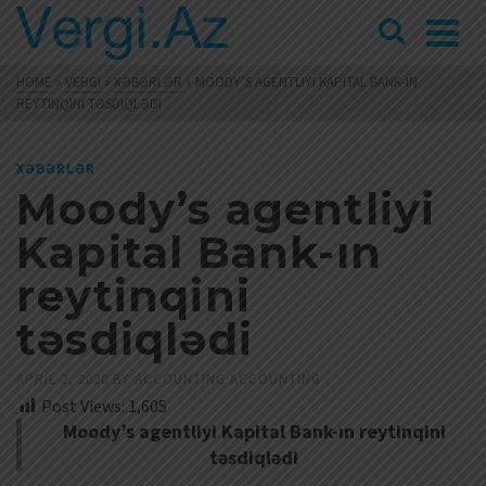
HOME
»
VERGI
»
XƏBƏRLƏR
»
MOODY’S AGENTLIYI KAPITAL BANK-IN
REYTINQINI TƏSDIQLƏDI
XƏBƏRLƏR
Moody’s agentliyi
Kapital Bank-ın
reytinqini
təsdiqlədi
APRIL 2, 2020
BY
ACCOUNTING ACCOUNTING
Post Views:
1,605
Moody’s agentliyi Kapital Bank-ın reytinqini
təsdiqlədi