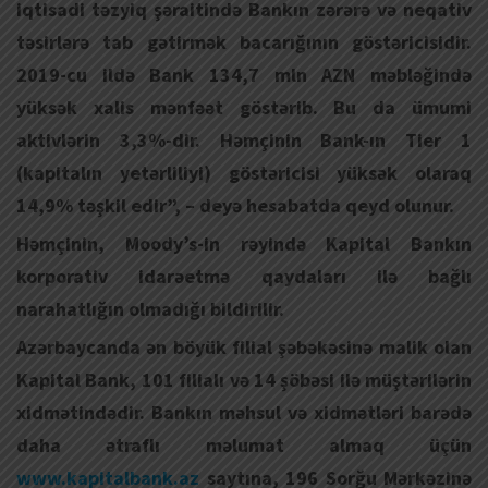
iqtisadi təzyiq şəraitində Bankın zərərə və neqativ
təsirlərə tab gətirmək bacarığının göstəricisidir.
2019-cu ildə Bank 134,7 mln AZN məbləğində
yüksək xalis mənfəət göstərib. Bu da ümumi
aktivlərin 3,3%-dir. Həmçinin Bank-ın Tier 1
(kapitalın yetərliliyi) göstəricisi yüksək olaraq
14,9% təşkil edir”, – deyə hesabatda qeyd olunur.
Həmçinin, Moody’s-in rəyində Kapital Bankın
korporativ idarəetmə qaydaları ilə bağlı
narahatlığın olmadığı bildirilir.
Azərbaycanda ən böyük filial şəbəkəsinə malik olan
Kapital Bank, 101 filialı və 14 şöbəsi ilə müştərilərin
xidmətindədir. Bankın məhsul və xidmətləri barədə
daha ətraflı məlumat almaq üçün
www.kapitalbank.az
saytına, 196 Sorğu Mərkəzinə