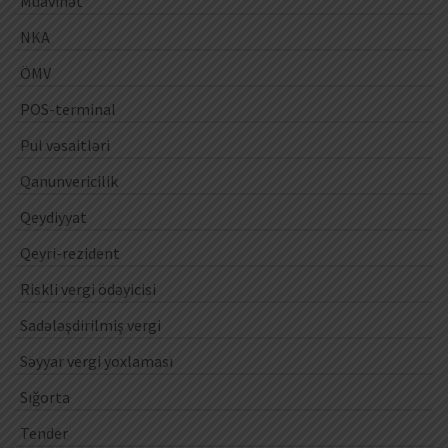
Müavinət
NKA
ÖMV
POS-terminal
Pul vəsaitləri
Qanunvericilik
Qeydiyyat
Qeyri-rezident
Riskli vergi ödəyicisi
Sadələşdirilmiş vergi
Səyyar vergi yoxlaması
Sığorta
Tender