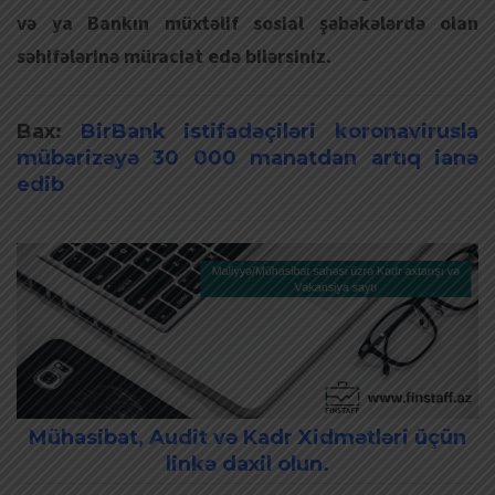
və ya Bankın müxtəlif sosial şəbəkələrdə olan
səhifələrinə müraciət edə bilərsiniz.
Bax:
BirBank istifadəçiləri koronavirusla
mübarizəyə 30 000 manatdan artıq ianə
edib
Mühasibat, Audit və Kadr Xidmətləri üçün
linkə daxil olun.