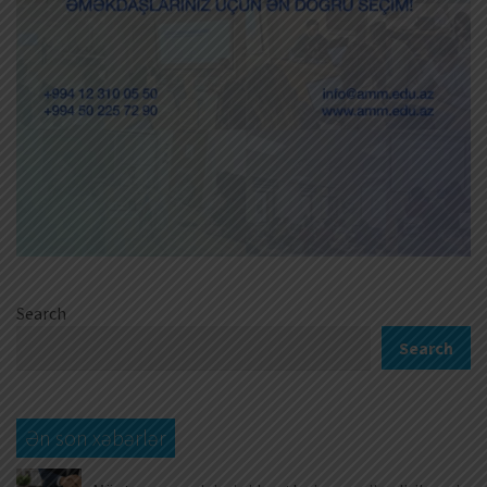
Search
Search
Ən son xəbərlər