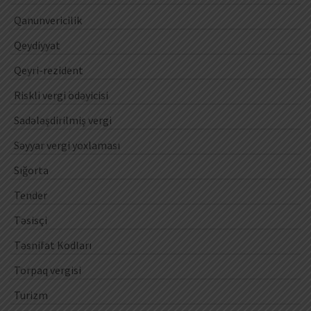
Qanunvericilik
Qeydiyyat
Qeyri-rezident
Riskli vergi ödəyicisi
Sadələşdirilmiş vergi
Səyyar vergi yoxlaması
Sığorta
Tender
Təsisçi
Təsnifat Kodları
Torpaq vergisi
Turizm