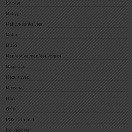
Kurslar
Maliyyə
Maliyyə sanksiyası
Mallar
MDSS
Mənfəət və mənfəət vergisi
Məqalələr
Məzuniyyət
Müavinət
NKA
ÖMV
POS-terminal
Pul vəsaitləri