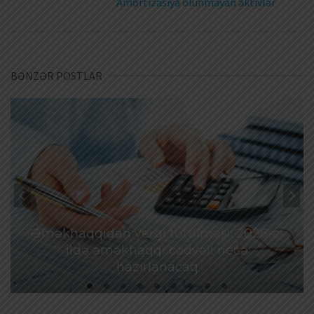
Amortizasiya olunmayan aktivlər
BƏNZƏR POSTLAR
Əməkhaqqıdan vergi tutulması: 2026-cı
ildə əməkhaqqı cədvəli necə
hazırlanacaq