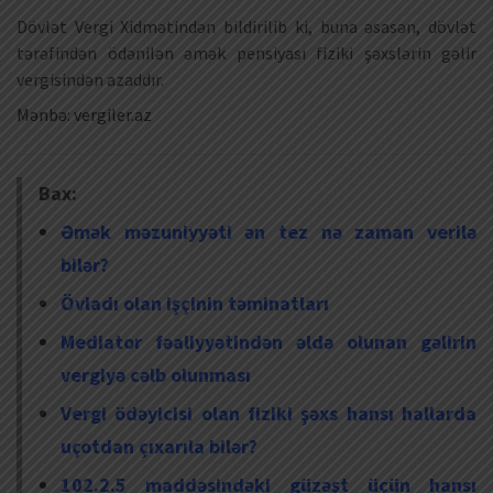
Dövlət Vergi Xidmətindən bildirilib ki, buna əsasən, dövlət
tərəfindən ödənilən əmək pensiyası fiziki şəxslərin gəlir
vergisindən azaddır.
Mənbə: vergiler.az
Bax:
Əmək məzuniyyəti ən tez nə zaman verilə
bilər?
Övladı olan işçinin təminatları
Mediator fəaliyyətindən əldə olunan gəlirin
vergiyə cəlb olunması
Vergi ödəyicisi olan fiziki şəxs hansı hallarda
uçotdan çıxarıla bilər?
102.2.5 maddəsindəki güzəşt üçün hansı