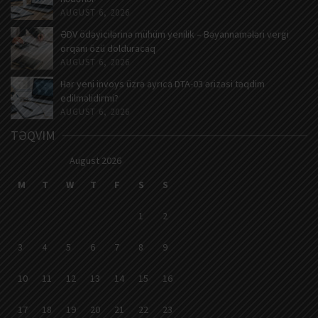
AUGUST 6, 2026
ƏDV ödəyicilərinə mühüm yenilik – Bəyannamələri vergi
orqanı özü dolduracaq
AUGUST 6, 2026
Hər yeni invoys üzrə ayrıca DTA-03 ərizəsi təqdim
edilməlidirmi?
AUGUST 6, 2026
TƏQVIM
August 2026
M
T
W
T
F
S
S
1
2
3
4
5
6
7
8
9
10
11
12
13
14
15
16
17
18
19
20
21
22
23