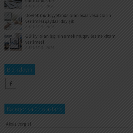
edilməlidirmi?
AUGUST 6, 2026
Dövlət mülkiyyətində olan əsas vəsaitlərin
verilməsi qaydası dəyişib
AUGUST 5, 2026
Əlilliyi olan işçinin əmək müqaviləsinə xitam
verilməsi
AUGUST 5, 2026
Bizi izləyin
Kateqoriya üzrə axtarış
Aksiz vergisi