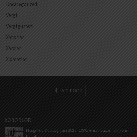
Uncategorized
Vergi
Vergi güzəşti
Xəbərlər
Xərclər
Xidmətlər
FACEBOOK
XƏBƏRLƏR
Məşğulluq Strategiyası 2026–2030: Əmək bazarında yeni
hədəflər