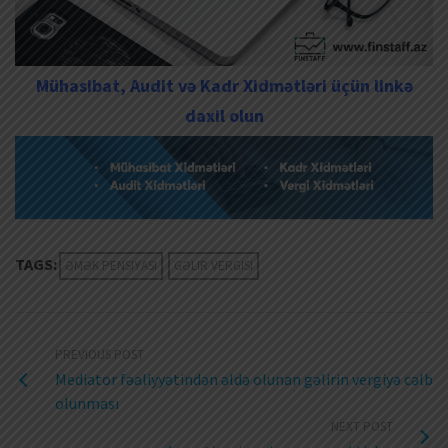
Mühasibat, Audit və Kadr Xidmətləri üçün linkə
daxil olun
TAGS:
ƏMƏK PENSIYASI
GƏLIR VERGISI
PREVIOUS POST
Mediator fəaliyyətindən əldə olunan gəlirin vergiyə cəlb
olunması
NEXT POST