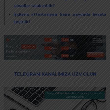
sənədlər tələb edilir?
İşçilərin attestasiyası hansı qaydada həyata
keçirilir?
TELEQRAM KANALIMIZA ÜZV OLUN