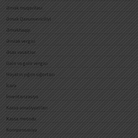
Əmək müqaviləsi
Əmək Qanunvericiliyi
Əməkhaqqı
Əmlak vergisi
Əsas vəsaitlər
Gəlir və gəlir vergisi
Həyatın yığım sığortası
İcarə
İnventarizasiya
Kassa əməliyyatları
Kassa metodu
Kompensasiya