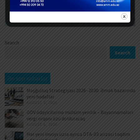
Search
Search
Ən son xəbərlər
Məşğulluq Strategiyası 2026–2030: Əmək bazarında
yeni hədəflər
AUGUST 6, 2026
ƏDV ödəyicilərinə mühüm yenilik – Bəyannamələri
vergi orqanı özü dolduracaq
AUGUST 6, 2026
Hər yeni invoys üzrə ayrıca DTA-03 ərizəsi təqdim