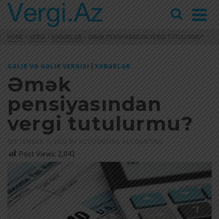
HOME
»
VERGI
»
XƏBƏRLƏR
»
ƏMƏK PENSIYASINDAN VERGI TUTULURMU?
|
GƏLIR VƏ GƏLIR VERGISI
XƏBƏRLƏR
Əmək
pensiyasından
vergi tutulurmu?
SEPTEMBER 7, 2021
BY
ACCOUNTING ACCOUNTING
Post Views:
2,041