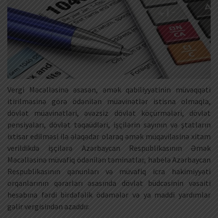
Vergi Məcəlləsinə əsasən, əmək qabiliyyətinin müvəqqəti
itirilməsinə görə ödənilən müavinətlər istisna olmaqla,
dövlət müavinətləri, əvəzsiz dövlət köçürmələri, dövlət
pensiyaları, dövlət təqaüdləri, işçilərin sayının və ştatların
ixtisar edilməsi ilə əlaqədar olaraq əmək müqaviləsinə xitam
verildikdə işçilərə Azərbaycan Respublikasının Əmək
Məcəlləsinə müvafiq ödənilən təminatlar, habelə Azərbaycan
Respublikasının qanunları və müvafiq icra hakimiyyəti
orqanlarının qərarları əsasında dövlət büdcəsinin vəsaiti
hesabına fərdi birdəfəlik ödəmələr və ya maddi yardımlar
gəlir vergisindən azaddır.