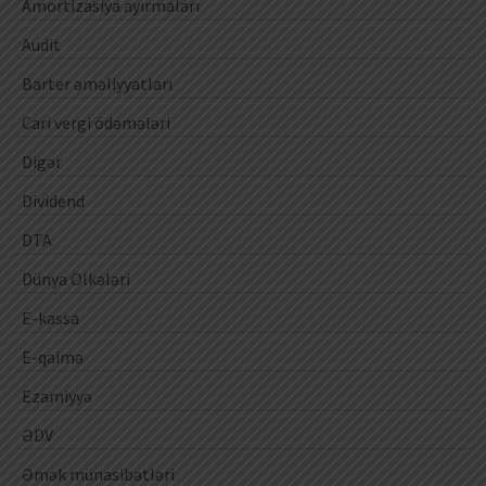
Amortizasiya ayırmaları
Audit
Barter əməliyyatları
Cari vergi ödəmələri
Digər
Dividend
DTA
Dünya Ölkələri
E-kassa
E-qaimə
Ezamiyyə
ƏDV
Əmək münasibətləri