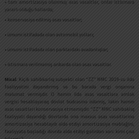
• tam amortizasiya olunmuş əsas vəsaitlər, onlar istismara
yararlı olduğu hallarda;
• konservasiya edilmiş əsas vəsaitlər;
• ümumi istifadədə olan avtomobil yolları;
• ümumi istifadədə olan parklardakı avadanlıqlar;
• istismara verilməmiş anbarda olan əsas vəsaitlər.
Misal
: Kiçik sahibkarlıq subyekti olan “ZZ” MMC 2019-cu ildə
fəaliyyətini dayandırmış və bu barədə vergi orqanına
məlumat vermişdir. O həmin ildə əsas vəsaitlərə əmlak
vergisi hesablayaraq dövlət büdcəsinə ödəmiş, lakin həmin
əsas vəsaitləri konservasiya etməmişdir. “ZZ” MMC sahibaklıq
fəaliyyəti dayandığı dövrlərdə ona məxsus əsas vəsaitlərinə
amortizasiya hesablayıb əldə etdiyi amortizasiya məbləğini,
fəaliyyətə başladığı dövrdə əldə etdiyi gəlirdən xərc kimi çıxa
bilərmi ?