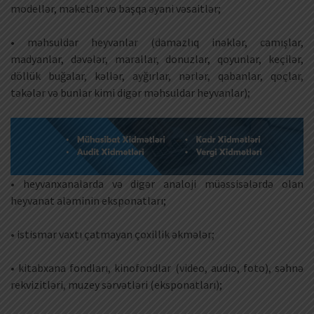
modellər, maketlər və başqa əyani vəsaitlər;
• məhsuldar heyvanlar (damazlıq inəklər, camışlar,
madyanlar, dəvələr, marallar, donuzlar, qoyunlar, keçilər,
döllük buğalar, kəllər, ayğırlar, nərlər, qabanlar, qoçlar,
təkələr və bunlar kimi digər məhsuldar heyvanlar);
• heyvanxanalarda və digər analoji müəssisələrdə olan
heyvanat aləminin eksponatları;
• istismar vaxtı çatmayan çoxillik əkmələr;
• kitabxana fondları, kinofondlar (video, audio, foto), səhnə
rekvizitləri, muzey sərvətləri (eksponatları);