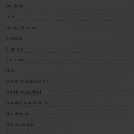
Dividend
DTA
Dünya Ölkələri
E-kassa
E-qaimə
Ezamiyyə
ƏDV
Əmək münasibətləri
Əmək müqaviləsi
Əmək Qanunvericiliyi
Əməkhaqqı
Əmlak vergisi