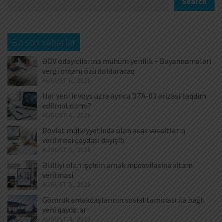
Search
Ən son xəbərlər
ƏDV ödəyicilərinə mühüm yenilik – Bəyannamələri
vergi orqanı özü dolduracaq
AUGUST 6, 2026
Hər yeni invoys üzrə ayrıca DTA-03 ərizəsi təqdim
edilməlidirmi?
AUGUST 6, 2026
Dövlət mülkiyyətində olan əsas vəsaitlərin
verilməsi qaydası dəyişib
AUGUST 5, 2026
Əlilliyi olan işçinin əmək müqaviləsinə xitam
verilməsi
AUGUST 5, 2026
Gömrük əməkdaşlarının sosial təminatı ilə bağlı
yeni qaydalar
AUGUST 4, 2026