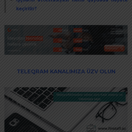
keçirilir?
TELEQRAM KANALIMIZA ÜZV OLUN