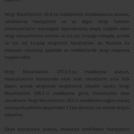
Vergi Məcəlləsinin 16.4-cü maddəsinin müddəalarına əsasən,
sahibkarlıq fəaliyyətini və ya digər vergi tutulan
əməliyyatlarını müvəqqəti dayandıraraq arayış təqdim edən
vergi ödəyicilərinin əmlakı və (və ya) torpağı olduqda, əmlak
və (və ya) torpaq vergisinin hesabatları bu Məcəllə ilə
müəyyən olunmuş qaydada və müddətlərdə vergi orqanına
təqdim edilir.
Vergi Məcəlləsinin 197.1.3-cü maddəsinə əsasən,
müəssisələrin balansında olan əsas vəsaitlərin orta illik
dəyəri əmlak vergisinin vergitutma obyekti sayılır. Vergi
Məcəlləsinin 198.2-ci maddəsinə görə, müəssisələr əsas
vəsaitlərin Vergi Məcəlləsinin 202-ci maddəsinə uyğun olaraq
müəyyənləşdirilən dəyərindən 1 faiz dərəcəsi ilə əmlak vergisi
ödəyirlər.
Qeyd olunanlara əsasən, müəssisə tərəfindən fəaliyyətini