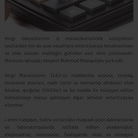
Vergi ödəyicilərinin iş münasibətlərində üzləşdikləri
suallardan biri də əsas vəsaitlərə amortizasiya hesablanması
və əldə olunan məbləğin gəlirdən xərc kimi çıxılmasıdır.
Mövzunu iqtisadçı ekspert Mahmud Abasquliyev şərh edir.
Vergi Məcəlləsinin 114.2-cü maddəsinə əsasən, torpaq,
incəsənət əsərləri, nadir tarixi və memarlıq abidələri olan
binalar, qurğular (tikililər) və bu maddə ilə müəyyən edilən
köhnəlməyə məruz qalmayan digər aktivlər amortizasiya
olunmur:
• elmi-tədqiqat, tədris və təcrübə məqsədi üçün kabinetlərdə
və laboratoriyalarda istifadə edilən avadanlıqlar,
eksponatlar, nümunələr, fəaliyyətdə olan və olmayan