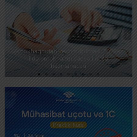
Əməkhaqqıdan vergi tutulması: 2026-cı
ildə əməkhaqqı cədvəli necə
hazırlanacaq