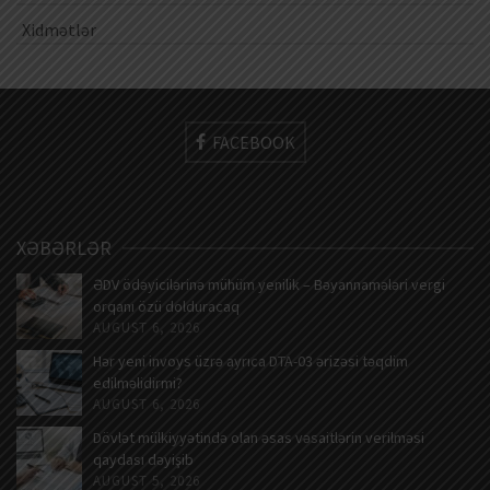
Xidmətlər
FACEBOOK
XƏBƏRLƏR
ƏDV ödəyicilərinə mühüm yenilik – Bəyannamələri vergi
orqanı özü dolduracaq
AUGUST 6, 2026
Hər yeni invoys üzrə ayrıca DTA-03 ərizəsi təqdim
edilməlidirmi?
AUGUST 6, 2026
Dövlət mülkiyyətində olan əsas vəsaitlərin verilməsi
qaydası dəyişib
AUGUST 5, 2026