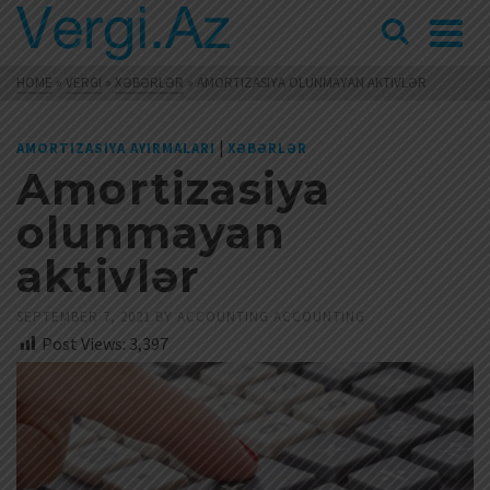
HOME
»
VERGI
»
XƏBƏRLƏR
»
AMORTIZASIYA OLUNMAYAN AKTIVLƏR
|
AMORTIZASIYA AYIRMALARI
XƏBƏRLƏR
Amortizasiya
olunmayan
aktivlər
SEPTEMBER 7, 2021
BY
ACCOUNTING ACCOUNTING
Post Views:
3,397