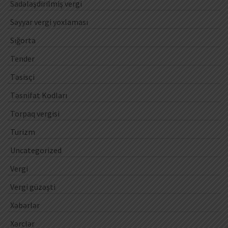
Sadələşdirilmiş vergi
Səyyar vergi yoxlaması
Sığorta
Tender
Təsisçi
Təsnifat Kodları
Torpaq vergisi
Turizm
Uncategorized
Vergi
Vergi güzəşti
Xəbərlər
Xərclər