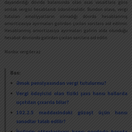
dayandırdığı dövrdə balansında olan əsas vəsaitlərə görə
əmlak vergisi hesablanıb ödənilməlidir. Bundan əlavə, vergi
tutulan əməliyyatların olmadığı dövrdə hesablanmış
amortizasiya ayırmaları gəlirdən çıxılan xərclərə aid edilmir.
Hesablanmış amortizasiya ayırmaları gəlirin əldə olunduğu
hesabat dövründə gəlirdən çıxılan xərclərə aid edilir.
Mənbə: vergiler.az
Bax:
Əmək pensiyasından vergi tutulurmu?
Vergi ödəyicisi olan fiziki şəxs hansı hallarda
uçotdan çıxarıla bilər?
102.2.5 maddəsindəki güzəşt üçün hansı
sənədlər tələb edilir?
İşçilərin attestasiyası hansı qaydada həyata