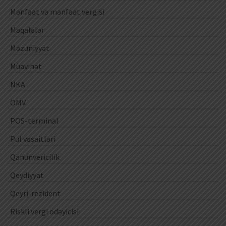
Mənfəət və mənfəət vergisi
Məqalələr
Məzuniyyət
Müavinət
NKA
ÖMV
POS-terminal
Pul vəsaitləri
Qanunvericilik
Qeydiyyat
Qeyri-rezident
Riskli vergi ödəyicisi