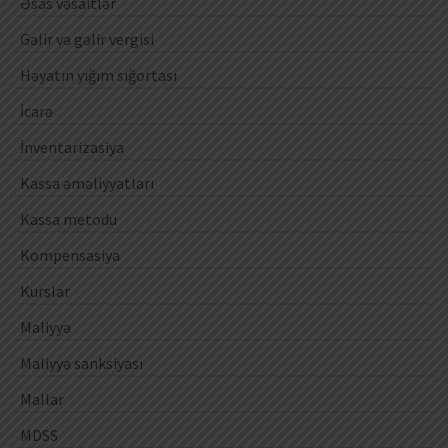
Əsas vəsaitlər
Gəlir və gəlir vergisi
Həyatın yığım sığortası
İcarə
İnventarizasiya
Kassa əməliyyatları
Kassa metodu
Kompensasiya
Kurslar
Maliyyə
Maliyyə sanksiyası
Mallar
MDSS