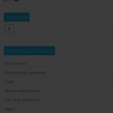
Bizi izləyin
Kateqoriya üzrə axtarış
Aksiz vergisi
Amortizasiya ayırmaları
Audit
Barter əməliyyatları
Cari vergi ödəmələri
Digər