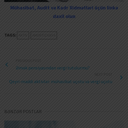
Mühasibat, Audit və Kadr Xidmətləri üçün linkə
daxil olun
TAGS:
AKTIV
AMORTIZASIYA
PREVIOUS POST
Əmək pensiyasından vergi tutulurmu?
NEXT POST
Qeyri-maddi aktivlər: mühasibat uçotu və vergi uçotu
BƏNZƏR POSTLAR