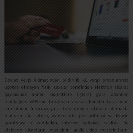
Dövlət Vergi Xidmətindən bildirilib ki, vergi orqanlarında
uçotda olmayan fiziki şəxslər tərəfindən elektron ticarət
qaydasında alınan xidmətlərə (işlərə) görə ödənilən
məbləğdən ƏDV-nin tutulması vəzifəsi banklar tərəfindən
icra olunur. İnformasiya sistemlərindən istifadə edilməklə
malların alqı-satqısı, xidmətlərin göstərilməsi və işlərin
görülməsi (o cümlədən, internet şəbəkəsi vasitəsi ilə
elektron kitabların, musiqinin, audio-video materialların,