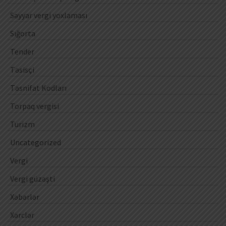
Səyyar vergi yoxlaması
Sığorta
Tender
Təsisçi
Təsnifat Kodları
Torpaq vergisi
Turizm
Uncategorized
Vergi
Vergi güzəşti
Xəbərlər
Xərclər