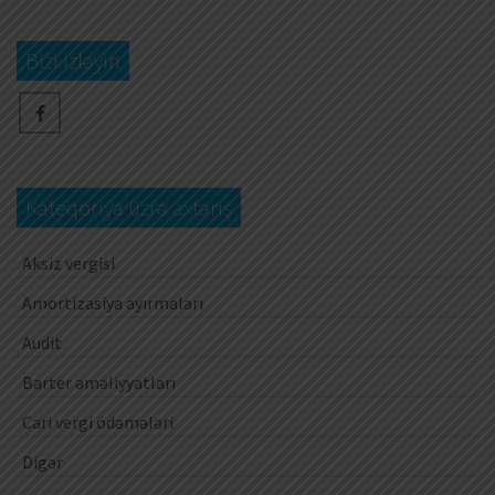
Bizi izləyin
Kateqoriya üzrə axtarış
Aksiz vergisi
Amortizasiya ayırmaları
Audit
Barter əməliyyatları
Cari vergi ödəmələri
Digər