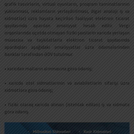
qrafik təsvirlərin, virtual oyunların, proqram təminatlarının
yüklənməsi, reklamların yerləşdirilməsi, digər analoji iş və
xidmətlər) üzrə həyata keçirilən fəaliyyət elektron ticarət
qaydasında aparılan əməliyyat hesab edilir. Vergi
orqanlarında uçotda olmayan fiziki şəxslərin xaricdə yerləşən
müəssisə və təşkilatlarla elektron ticarət qaydasında
apardıqları aşağıdakı əməliyyatlar üzrə ödəmələrindən
banklar tərəfindən ƏDV tutulmur:
• xaricdən malların alınmasına görə ödəniş;
• xaricdə otel xidmətlərinin və aviabiletlərin sifarişi üzrə
xidmətlərə görə ödəniş;
• fiziki olaraq xaricdə alınan (istehlak edilən) iş və xidmətə
görə ödəniş.