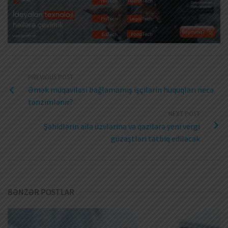
PREVIOUS POST
Əmək müqaviləsi bağlamamış işçilərin hüquqları necə
tənzimlənir?
NEXT POST
Şəhidlərin ailə üzvlərinə və qazilərə yeni vergi
güzəştləri tətbiq ediləcək
BƏNZƏR POSTLAR