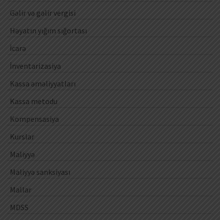
Gəlir və gəlir vergisi
Həyatın yığım sığortası
İcarə
İnventarizasiya
Kassa əməliyyatları
Kassa metodu
Kompensasiya
Kurslar
Maliyyə
Maliyyə sanksiyası
Mallar
MDSS