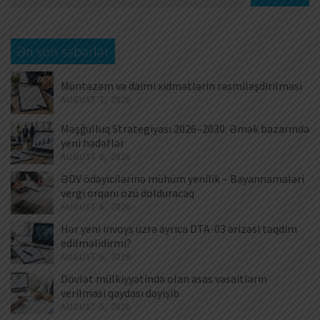
Ən son xəbərlər
Müntəzəm və daimi xidmətlərin rəsmiləşdirilməsi
AUGUST 7, 2026
Məşğulluq Strategiyası 2026–2030: Əmək bazarında
yeni hədəflər
AUGUST 6, 2026
ƏDV ödəyicilərinə mühüm yenilik – Bəyannamələri
vergi orqanı özü dolduracaq
AUGUST 6, 2026
Hər yeni invoys üzrə ayrıca DTA-03 ərizəsi təqdim
edilməlidirmi?
AUGUST 6, 2026
Dövlət mülkiyyətində olan əsas vəsaitlərin
verilməsi qaydası dəyişib
AUGUST 5, 2026