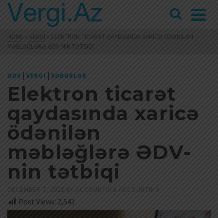
HOME
»
VERGI
»
ELEKTRON TICARƏT QAYDASINDA XARICƏ ÖDƏNILƏN
MƏBLƏĞLƏRƏ ƏDV-NIN TƏTBIQI
|
|
ƏDV
VERGI
XƏBƏRLƏR
Elektron ticarət
qaydasında xaricə
ödənilən
məbləğlərə ƏDV-
nin tətbiqi
DECEMBER 7, 2021
BY
ACCOUNTING ACCOUNTING
Post Views:
2,541