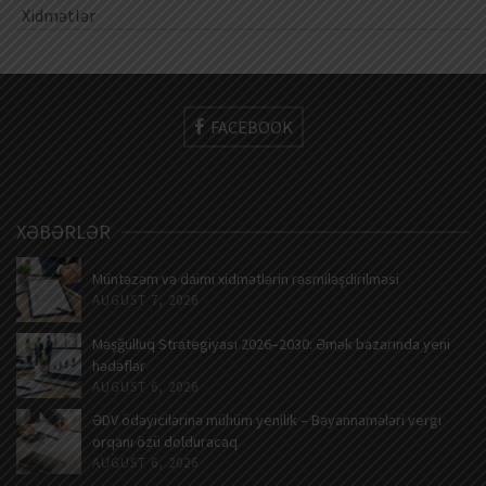
Xidmətlər
FACEBOOK
XƏBƏRLƏR
Müntəzəm və daimi xidmətlərin rəsmiləşdirilməsi
AUGUST 7, 2026
Məşğulluq Strategiyası 2026–2030: Əmək bazarında yeni
hədəflər
AUGUST 6, 2026
ƏDV ödəyicilərinə mühüm yenilik – Bəyannamələri vergi
orqanı özü dolduracaq
AUGUST 6, 2026