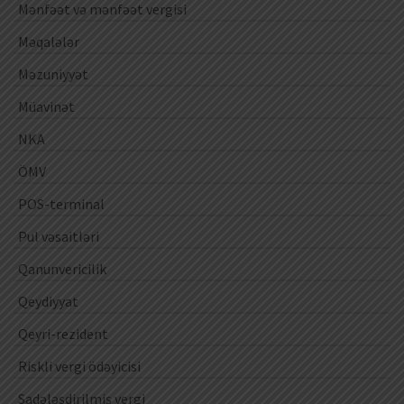
Mənfəət və mənfəət vergisi
Məqalələr
Məzuniyyət
Müavinət
NKA
ÖMV
POS-terminal
Pul vəsaitləri
Qanunvericilik
Qeydiyyat
Qeyri-rezident
Riskli vergi ödəyicisi
Sadələşdirilmiş vergi