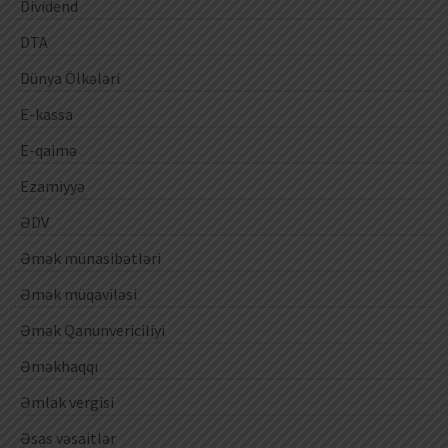
Dividend
DTA
Dünya Ölkələri
E-kassa
E-qaimə
Ezamiyyə
ƏDV
Əmək münasibətləri
Əmək müqaviləsi
Əmək Qanunvericiliyi
Əməkhaqqı
Əmlak vergisi
Əsas vəsaitlər