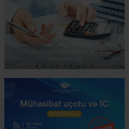
Əməkhaqqıdan vergi tutulması: 2026-cı
ildə əməkhaqqı cədvəli necə
hazırlanacaq