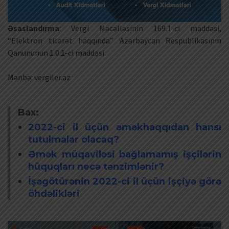
Əsaslandırma
: Vergi Məcəlləsinin 169.1-ci maddəsi,
“Elektron ticarət haqqında” Azərbaycan Respublikasının
Qanununun 1.0.1-ci maddəsi.
Mənbə: vergiler.az
Bax:
2022-ci il üçün əməkhaqqıdan hansı
tutulmalar olacaq?
Əmək müqaviləsi bağlamamış işçilərin
hüquqları necə tənzimlənir?
İşəgötürənin 2022-ci il üçün işçiyə görə
öhdəlikləri