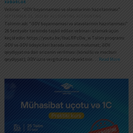
XƏBƏRLƏR
Vebinar: “ƏDV bəyannaməsi və əlavələrinin hazırlanması”
SEPTEMBER 23, 2023
BY
ACCOUNTING ACCOUNTING
Təlimin adı: “ƏDV bəyannaməsi və əlavələrinin hazırlanması”
26 Sentyabr tarixində təşkil edilən vebinarı izləmək üçün
keçid edin: https://youtu.be/lbaLRPzDw_w Təlim proqramı:
ƏDV və ƏDV ödəyiciləri barədə ümumi məlumat; ƏDV
qeydiyyatına dair ərizənin verilməsi (könüllü və məcburi
qeydiyyat); ƏDV üzrə vergitutma obyektinin …
Read More