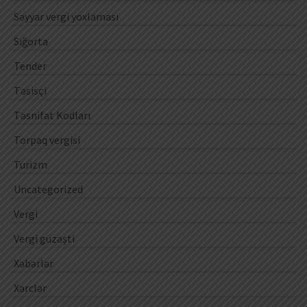
Səyyar vergi yoxlaması
Sığorta
Tender
Təsisçi
Təsnifat Kodları
Torpaq vergisi
Turizm
Uncategorized
Vergi
Vergi güzəşti
Xəbərlər
Xərclər