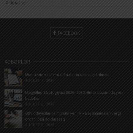
Xidmətlər
FACEBOOK
XƏBƏRLƏR
Müntəzəm və daimi xidmətlərin rəsmiləşdirilməsi
AUGUST 7, 2026
Məşğulluq Strategiyası 2026–2030: Əmək bazarında yeni
hədəflər
AUGUST 6, 2026
ƏDV ödəyicilərinə mühüm yenilik – Bəyannamələri vergi
orqanı özü dolduracaq
AUGUST 6, 2026