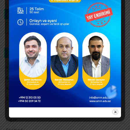
Bizi izləyin
Kateqoriya üzrə axtarış
Aksiz vergisi
Amortizasiya ayırmaları
Audit
Barter əməliyyatları
Cari vergi ödəmələri
Digər
Dividend