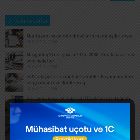
Ən son xəbərlər
Müntəzəm və daimi xidmətlərin rəsmiləşdirilməsi
AUGUST 7, 2026
Məşğulluq Strategiyası 2026–2030: Əmək bazarında
yeni hədəflər
AUGUST 6, 2026
ƏDV ödəyicilərinə mühüm yenilik – Bəyannamələri
vergi orqanı özü dolduracaq
AUGUST 6, 2026
Hər yeni invoys üzrə ayrıca DTA-03 ərizəsi təqdim
edilməlidirmi?
AUGUST 6, 2026
Dövlət mülkiyyətində olan əsas vəsaitlərin
verilməsi qaydası dəyişib
AUGUST 5, 2026