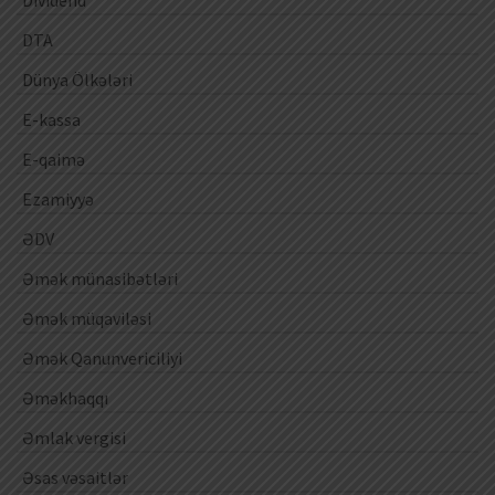
DTA
Dünya Ölkələri
E-kassa
E-qaimə
Ezamiyyə
ƏDV
Əmək münasibətləri
Əmək müqaviləsi
Əmək Qanunvericiliyi
Əməkhaqqı
Əmlak vergisi
Əsas vəsaitlər