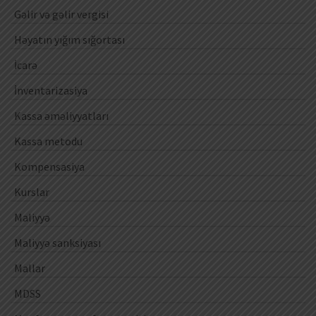
Gəlir və gəlir vergisi
Həyatın yığım sığortası
İcarə
İnventarizasiya
Kassa əməliyyatları
Kassa metodu
Kompensasiya
Kurslar
Maliyyə
Maliyyə sanksiyası
Mallar
MDSS