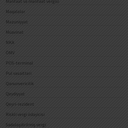
Mənfəət və mənfəət vergisi
Məqalələr
Məzuniyyət
Müavinət
NKA
ÖMV
POS-terminal
Pul vəsaitləri
Qanunvericilik
Qeydiyyat
Qeyri-rezident
Riskli vergi ödəyicisi
Sadələşdirilmiş vergi