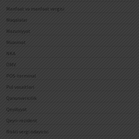
Mənfəət və mənfəət vergisi
Məqalələr
Məzuniyyət
Müavinət
NKA
ÖMV
POS-terminal
Pul vəsaitləri
Qanunvericilik
Qeydiyyat
Qeyri-rezident
Riskli vergi ödəyicisi