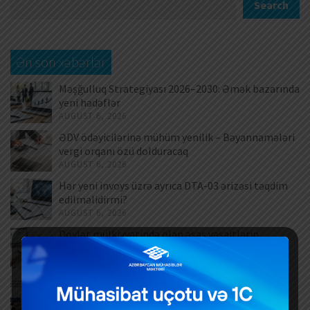
Search
Ən son xəbərlər
Məşğulluq Strategiyası 2026–2030: Əmək bazarında
yeni hədəflər
AUGUST 6, 2026
ƏDV ödəyicilərinə mühüm yenilik – Bəyannamələri
vergi orqanı özü dolduracaq
AUGUST 6, 2026
Hər yeni invoys üzrə ayrıca DTA-03 ərizəsi təqdim
edilməlidirmi?
AUGUST 6, 2026
Dövlət mülkiyyətində olan əsas vəsaitlərin
verilməsi qaydası dəyişib
AUGUST 5, 2026
Əlilliyi olan işçinin əmək müqaviləsinə xitam
verilməsi
AUGUST 5, 2026