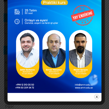
Bizi izləyin
Kateqoriya üzrə axtarış
Aksiz vergisi
Amortizasiya ayırmaları
Audit
Barter əməliyyatları
Cari vergi ödəmələri
Digər