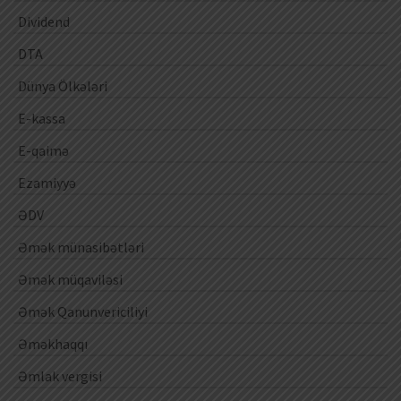
Dividend
DTA
Dünya Ölkələri
E-kassa
E-qaimə
Ezamiyyə
ƏDV
Əmək münasibətləri
Əmək müqaviləsi
Əmək Qanunvericiliyi
Əməkhaqqı
Əmlak vergisi