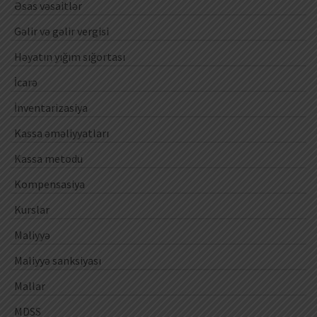
Əsas vəsaitlər
Gəlir və gəlir vergisi
Həyatın yığım sığortası
İcarə
İnventarizasiya
Kassa əməliyyatları
Kassa metodu
Kompensasiya
Kurslar
Maliyyə
Maliyyə sanksiyası
Mallar
MDSS