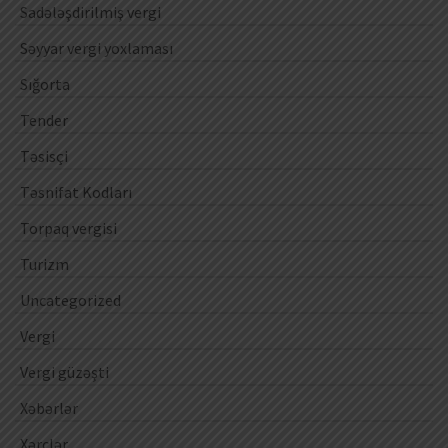
Sadələşdirilmiş vergi
Səyyar vergi yoxlaması
Sığorta
Tender
Təsisçi
Təsnifat Kodları
Torpaq vergisi
Turizm
Uncategorized
Vergi
Vergi güzəşti
Xəbərlər
Xərclər