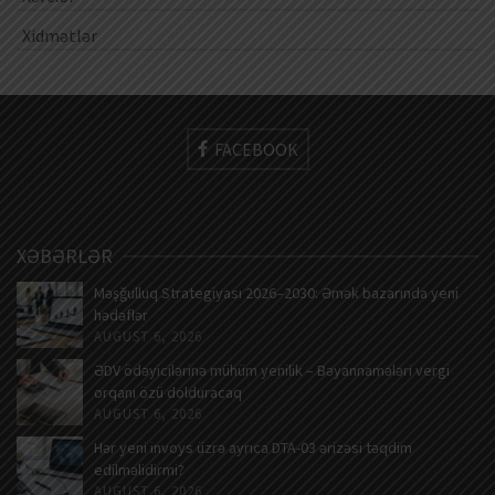
Xidmətlər
FACEBOOK
XƏBƏRLƏR
Məşğulluq Strategiyası 2026–2030: Əmək bazarında yeni
hədəflər
AUGUST 6, 2026
ƏDV ödəyicilərinə mühüm yenilik – Bəyannamələri vergi
orqanı özü dolduracaq
AUGUST 6, 2026
Hər yeni invoys üzrə ayrıca DTA-03 ərizəsi təqdim
edilməlidirmi?
AUGUST 6, 2026