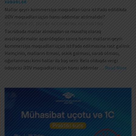
XƏBƏRLƏR
Mallar qeyri-kommersiya məqsədləri üzrə istifadə edildikdə
ƏDV məqsədləri üçün hansı addımlar atılmalıdır?
SEPTEMBER 27, 2023
BY
ACCOUNTING ACCOUNTING
Təcrübədə mallar alındıqdan və müvafiq olaraq
əvəzləşdirmələr aparıldıqdan sonra həmin malların qeyri-
kommersiya məqsədləri üçün istifadə edilməsinə rast gəlinir.
Həmçinin, malların itməsi, əskik gəlməsi, xarab olması,
oğurlanması kimi hallar da baş verir. Belə olduqda vergi
ödəyicisi ƏDV məqsədləri üçün hansı addımlar …
Read More