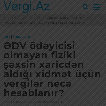
HOME
»
VERGI
»
XƏBƏRLƏR
»
ƏDV ÖDƏYICISI OLMAYAN FIZIKI ŞƏXSIN
XARICDƏN ALDIĞI XIDMƏT ÜÇÜN VERGILƏR NECƏ HESABLANIR?
|
ƏDV
XƏBƏRLƏR
ƏDV ödəyicisi
olmayan fiziki
şəxsin xaricdən
aldığı xidmət üçün
vergilər necə
hesablanır?
MAY 12, 2022
BY
ACCOUNTING ACCOUNTING