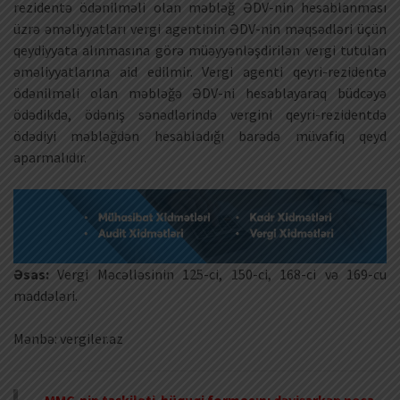
rezidentə ödənilməli olan məbləğ ƏDV-nin hesablanması
üzrə əməliyyatları vergi agentinin ƏDV-nin məqsədləri üçün
qeydiyyata alınmasına görə müəyyənləşdirilən vergi tutulan
əməliyyatlarına aid edilmir. Vergi agenti qeyri-rezidentə
ödənilməli olan məbləğə ƏDV-ni hesablayaraq büdcəyə
ödədikdə, ödəniş sənədlərində vergini qeyri-rezidentdə
ödədiyi məbləğdən hesabladığı barədə müvafiq qeyd
aparmalıdır.
Əsas:
Vergi Məcəlləsinin 125-ci, 150-ci, 168-ci və 169-cu
maddələri.
Mənbə: vergiler.az
MMC-nin təşkilati-hüquqi formasını dəyişərkən necə