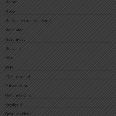
Mallar
MDSS
Mənfəət və mənfəət vergisi
Məqalələr
Məzuniyyət
Müavinət
NKA
ÖMV
POS-terminal
Pul vəsaitləri
Qanunvericilik
Qeydiyyat
Qeyri-rezident