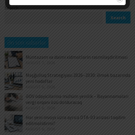
Search
Search
Ən son xəbərlər
Müntəzəm və daimi xidmətlərin rəsmiləşdirilməsi
AUGUST 7, 2026
Məşğulluq Strategiyası 2026–2030: Əmək bazarında
yeni hədəflər
AUGUST 6, 2026
ƏDV ödəyicilərinə mühüm yenilik – Bəyannamələri
vergi orqanı özü dolduracaq
AUGUST 6, 2026
Hər yeni invoys üzrə ayrıca DTA-03 ərizəsi təqdim
edilməlidirmi?
AUGUST 6, 2026