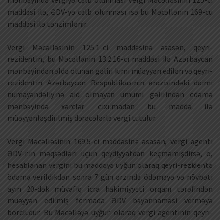
mənbəyində vergiyə cəlb olunması Vergi Məcəlləsinin 125-ci
maddəsi ilə, ƏDV-yə cəlb olunması isə bu Məcəllənin 169-cu
maddəsi ilə tənzimlənir.
Vergi Məcəlləsinin 125.1-ci maddəsinə əsasən, qeyri-
rezidentin, bu Məcəllənin 13.2.16-cı maddəsi ilə Azərbaycan
mənbəyindən əldə olunan gəliri kimi müəyyən edilən və qeyri-
rezidentin Azərbaycan Respublikasının ərazisindəki daimi
nümayəndəliyinə aid olmayan ümumi gəlirindən ödəmə
mənbəyində xərclər çıxılmadan bu maddə ilə
müəyyənləşdirilmiş dərəcələrlə vergi tutulur.
Vergi Məcəlləsinin 169.5-ci maddəsinə əsasən, vergi agenti
ƏDV-nin məqsədləri üçün qeydiyyatdan keçməmişdirsə, o,
hesablanan vergini bu maddəyə uyğun olaraq qeyri-rezidentə
ödəmə verildikdən sonra 7 gün ərzində ödəməyə və növbəti
ayın 20-dək müvafiq icra hakimiyyəti orqanı tərəfindən
müəyyən edilmiş formada ƏDV bəyannaməsi verməyə
borcludur. Bu Məcəlləyə uyğun olaraq vergi agentinin qeyri-