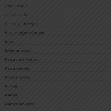
Əmlak vergisi
Əsas vəsaitlər
Gəlir və gəlir vergisi
Həyatın yığım sığortası
İcarə
İnventarizasiya
Kassa əməliyyatları
Kassa metodu
Kompensasiya
Kurslar
Maliyyə
Maliyyə sanksiyası