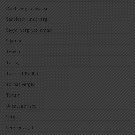
Riskli vergi ödəyicisi
Sadələşdirilmiş vergi
Səyyar vergi yoxlaması
Sığorta
Tender
Təsisçi
Təsnifat Kodları
Torpaq vergisi
Turizm
Uncategorized
Vergi
Vergi güzəşti