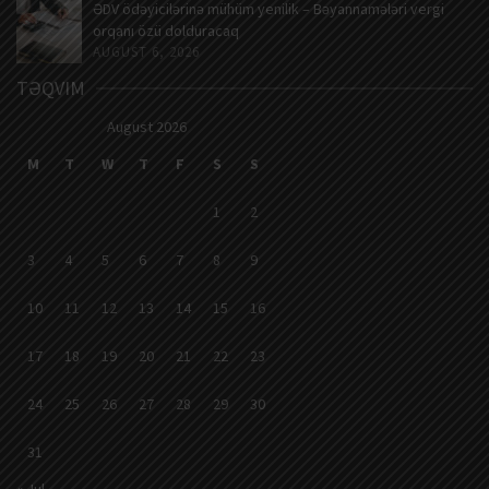
ƏDV ödəyicilərinə mühüm yenilik – Bəyannamələri vergi
orqanı özü dolduracaq
AUGUST 6, 2026
TƏQVIM
August 2026
M
T
W
T
F
S
S
1
2
3
4
5
6
7
8
9
10
11
12
13
14
15
16
17
18
19
20
21
22
23
24
25
26
27
28
29
30
31
« Jul