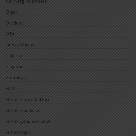
Cari vergi ödəmələri
Digər
Dividend
DTA
Dünya Ölkələri
E-kassa
E-qaimə
Ezamiyyə
ƏDV
Əmək münasibətləri
Əmək müqaviləsi
Əmək Qanunvericiliyi
Əməkhaqqı