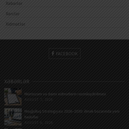
Xəbərlər
Xərclər
Xidmətlər
FACEBOOK
XƏBƏRLƏR
Müntəzəm və daimi xidmətlərin rəsmiləşdirilməsi
AUGUST 7, 2026
Məşğulluq Strategiyası 2026–2030: Əmək bazarında yeni
hədəflər
AUGUST 6, 2026