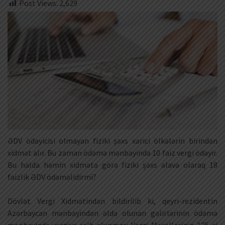
Post Views:
2,629
ƏDV ödəyicisi olmayan fiziki şəxs xarici ölkələrin birindən
xidmət alır. Bu zaman ödəmə mənbəyində 10 faiz vergi ödəyir.
Bu halda həmin xidmətə görə fiziki şəxs əlavə olaraq 18
faizlik ƏDV ödəməlidirmi?
Dövlət Vergi Xidmətindən bildirilib ki, qeyri-rezidentin
Azərbaycan mənbəyindən əldə olunan gəlirlərinin ödəmə