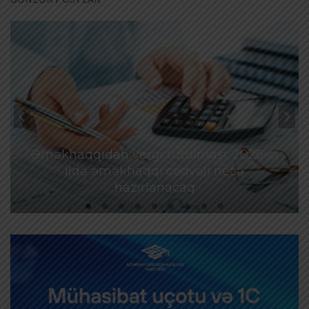
Əməkhaqqıdan vergi tutulması: 2026-cı
ildə əməkhaqqı cədvəli necə
hazırlanacaq