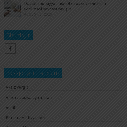
Dövlət mülkiyyətində olan əsas vəsaitlərin
verilməsi qaydası dəyişib
AUGUST 5, 2026
Bizi izləyin
Kateqoriya üzrə axtarış
Aksiz vergisi
Amortizasiya ayırmaları
Audit
Barter əməliyyatları