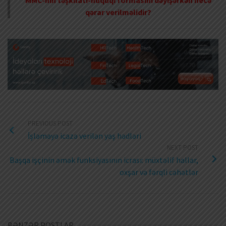
qərar verilməlidir?
PREVIOUS POST
İşləməyə icazə verilən yaş hədləri
NEXT POST
Başqa işçinin əmək funksiyasının icrası: müxtəlif hallar,
oxşar və fərqli cəhətlər
BƏNZƏR POSTLAR