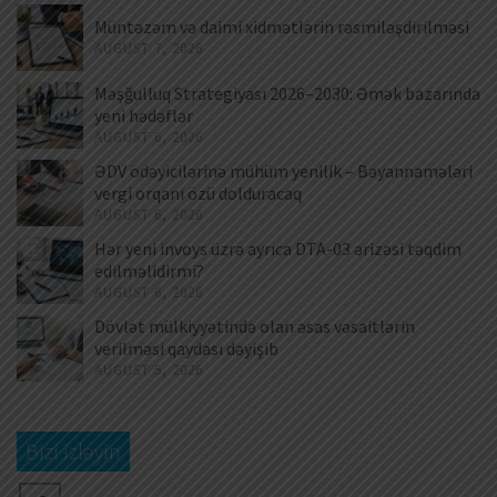
Müntəzəm və daimi xidmətlərin rəsmiləşdirilməsi
AUGUST 7, 2026
Məşğulluq Strategiyası 2026–2030: Əmək bazarında
yeni hədəflər
AUGUST 6, 2026
ƏDV ödəyicilərinə mühüm yenilik – Bəyannamələri
vergi orqanı özü dolduracaq
AUGUST 6, 2026
Hər yeni invoys üzrə ayrıca DTA-03 ərizəsi təqdim
edilməlidirmi?
AUGUST 6, 2026
Dövlət mülkiyyətində olan əsas vəsaitlərin
verilməsi qaydası dəyişib
AUGUST 5, 2026
Bizi izləyin