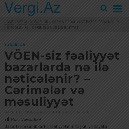
HOME
»
VERGI
»
XƏBƏRLƏR
»
VÖEN-SIZ FƏALIYYƏT BAZARLARDA NƏ ILƏ
NƏTICƏLƏNIR? – CƏRIMƏLƏR VƏ MƏSULIYYƏT
XƏBƏRLƏR
VÖEN-siz fəaliyyət
bazarlarda nə ilə
nəticələnir? –
Cərimələr və
məsuliyyət
MARCH 13, 2026
BY
ACCOUNTING ACCOUNTING
Post Views:
639
Bazarlarda sahibkarlıq fəaliyyətinin təşkili və həyata