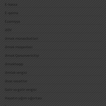
E-kassa
E-qaimə
Ezamiyyə
ƏDV
Əmək münasibətləri
Əmək müqaviləsi
Əmək Qanunvericiliyi
Əməkhaqqı
Əmlak vergisi
Əsas vəsaitlər
Gəlir və gəlir vergisi
Həyatın yığım sığortası