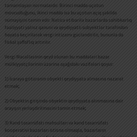
tamamlayan normalardır. Birinci maddə uçotun
mövcudluğunu, ikinci maddə isə bu uçotun açıq şəkildə
nümayişini təmin edir. Nəticə etibarilə bazarlarda sahibkarlıq
fəaliyyəti yalnız qanuni və qeydiyyatlı subyektlər tərəfindən
həyata keçirilərək vergi intizamı gücləndirilir, bununla da
fiskal şəffaflıq artırılır.
Vergi Məcəlləsinin qeyd olunan bu maddələri bazar
mülkiyyətçilərinin üzərinə aşağıdakı vəzifələri qoyur:
1) İcarəyə götürənin obyekti qeydiyyata almasına nəzarət
etmək;
2) Obyektin girişində obyektin qeydiyyata alınmasına dair
arayışın yerləşdirilməsini təmin etmək;
3) Kənd təsərrüfatı məhsulları və kənd təsərrüfatı
kooperativi bazarları istisna olmaqla, bazarların