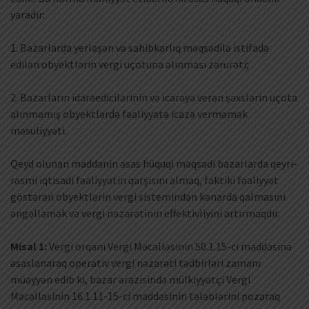
yaradır:
1. Bazarlarda yerləşən və sahibkarlıq məqsədilə istifadə
edilən obyektlərin vergi uçotuna alınması zərurəti;
2. Bazarların idarəedicilərinin və icarəyə verən şəxslərin uçota
alınmamış obyektlərdə fəaliyyətə icazə verməmək
məsuliyyəti.
Qeyd olunan maddənin əsas hüquqi məqsədi bazarlarda qeyri-
rəsmi iqtisadi fəaliyyətin qarşısını almaq, faktiki fəaliyyət
göstərən obyektlərin vergi sistemindən kənarda qalmasını
əngəlləmək və vergi nəzarətinin effektivliyini artırmaqdır.
Misal 1:
Vergi orqanı Vergi Məcəlləsinin 50.1.15-ci maddəsinə
əsaslanaraq operativ vergi nəzarəti tədbirləri zamanı
müəyyən edib ki, bazar ərazisində mülkiyyətçi Vergi
Məcəlləsinin 16.1.11-15-ci maddəsinin tələblərini pozaraq