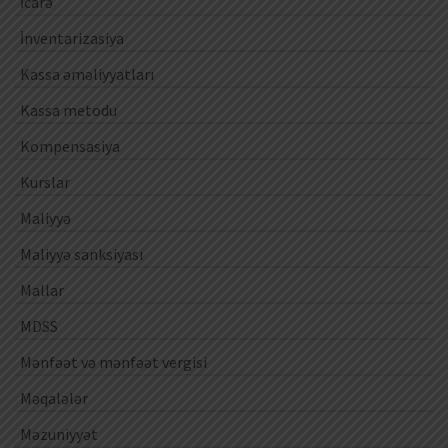
İcarə
İnventarizasiya
Kassa əməliyyatları
Kassa metodu
Kompensasiya
Kurslar
Maliyyə
Maliyyə sanksiyası
Mallar
MDSS
Mənfəət və mənfəət vergisi
Məqalələr
Məzuniyyət