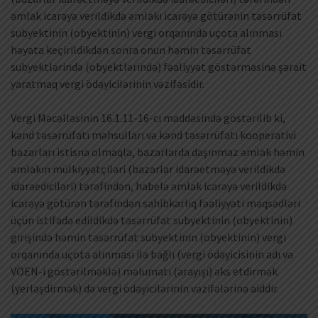
əmlak icarəyə verildikdə əmlakı icarəyə götürənin təsərrüfat
subyektinin (obyektinin) vergi orqanında uçota alınması
həyata keçirildikdən sonra onun həmin təsərrüfat
subyektlərində (obyektlərində) fəaliyyət göstərməsinə şərait
yaratmaq vergi ödəyicilərinin vəzifəsidir.
Vergi Məcəlləsinin 16.1.11-16-cı maddəsində göstərilib ki,
kənd təsərrüfatı məhsulları və kənd təsərrüfatı kooperativi
bazarları istisna olmaqla, bazarlarda daşınmaz əmlak həmin
əmlakın mülkiyyətçiləri (bazarlar idarəetməyə verildikdə
idarəediciləri) tərəfindən, habelə əmlak icarəyə verildikdə
icarəyə götürən tərəfindən sahibkarlıq fəaliyyəti məqsədləri
üçün istifadə edildikdə təsərrüfat subyektinin (obyektinin)
girişində həmin təsərrüfat subyektinin (obyektinin) vergi
orqanında uçota alınması ilə bağlı (vergi ödəyicisinin adı və
VÖEN-i göstərilməklə) məlumatı (arayışı) əks etdirmək
(yerləşdirmək) də vergi ödəyicilərinin vəzifələrinə aiddir.