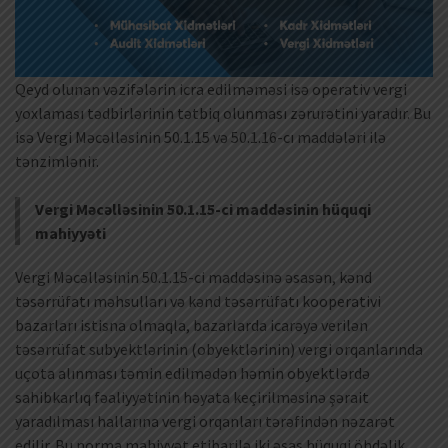
Qeyd olunan vəzifələrin icra edilməməsi isə operativ vergi
yoxlaması tədbirlərinin tətbiq olunması zərurətini yaradır. Bu
isə Vergi Məcəlləsinin 50.1.15 və 50.1.16-cı maddələri ilə
tənzimlənir.
Vergi Məcəlləsinin 50.1.15-ci maddəsinin hüquqi
mahiyyəti
Vergi Məcəlləsinin 50.1.15-ci maddəsinə əsasən, kənd
təsərrüfatı məhsulları və kənd təsərrüfatı kooperativi
bazarları istisna olmaqla, bazarlarda icarəyə verilən
təsərrüfat subyektlərinin (obyektlərinin) vergi orqanlarında
uçota alınması təmin edilmədən həmin obyektlərdə
sahibkarlıq fəaliyyətinin həyata keçirilməsinə şərait
yaradılması hallarına vergi orqanları tərəfindən nəzarət
edilir. Bu norma mahiyyət etibarilə iki əsas hüquqi öhdəlik