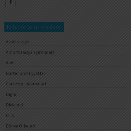
Kateqoriya üzrə axtarış
Aksiz vergisi
Amortizasiya ayırmaları
Audit
Barter əməliyyatları
Cari vergi ödəmələri
Digər
Dividend
DTA
Dünya Ölkələri