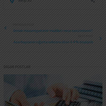
PREVIOUS POST
Əmək məzuniyyətinin müddəti necə tənzimlənir?
NEXT POST
Azərbaycanın sığorta sektoru ötən il 4 % böyüyüb
DİGƏR POSTLAR