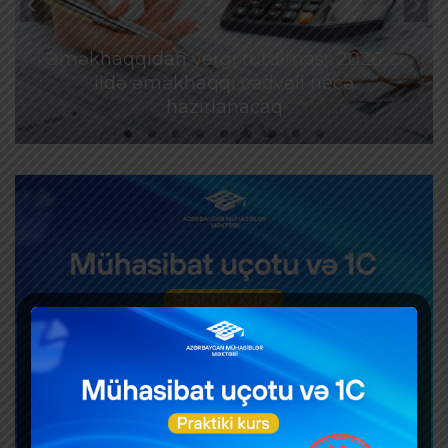
Əməkhaqqıdan vergi tutulması: 2026-cı
ildə əməkhaqqı cədvəli necə
hazırlanacaq