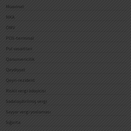
Müavinət
NKA
ÖMV
POS-terminal
Pul vəsaitləri
Qanunvericilik
Qeydiyyat
Qeyri-rezident
Riskli vergi ödəyicisi
Sadələşdirilmiş vergi
Səyyar vergi yoxlaması
Sığorta