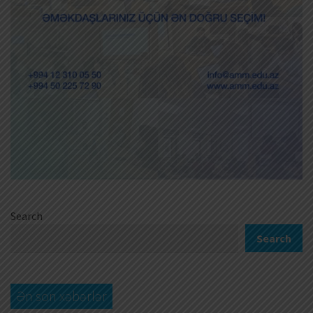
Search
Search
Ən son xəbərlər