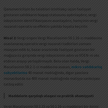
Qanunvericiliyin bu tələbləri istehlakçı üçün fəaliyyət
göstərən sahibkarın hüquqi statusunu aydınlaşdırır, vergi
ödəyicisinin identifikasiyasını asanlaşdırır, həmçinin vergi
nəzarəti operativ və effektiv şəkildə həyata keçirilir.
Misal 2:
Vergi orqanı Vergi Məcəlləsinin 50.1.16-cı maddəsinə
əsaslanaraq operativ vergi nəzarəti tədbirləri zamanı
müəyyən edib ki, bazar ərazisində fəaliyyət göstərən bir
mağaza öz girişində vergi ödəyicisinin adını və VÖEN-ni əks
etdirən arayışı yerləşdirməyib. Belə olan halda, Vergi
Məcəlləsinin 58.2-1-ci maddəsinə əsasən,
mikro sahibkarlıq
subyektlərinə
40 manat məbləğində, digər şəxslərə
münasibətdə isə 400 manat məbləğində maliyyə sanksiyası
tətbiq edilir.
Maddələrin qarşılıqlı əlaqəsi və praktik əhəmiyyəti
Vergi Məcəlləsinin 50.1.15 və 50.1.16-cı maddələri bir-birini