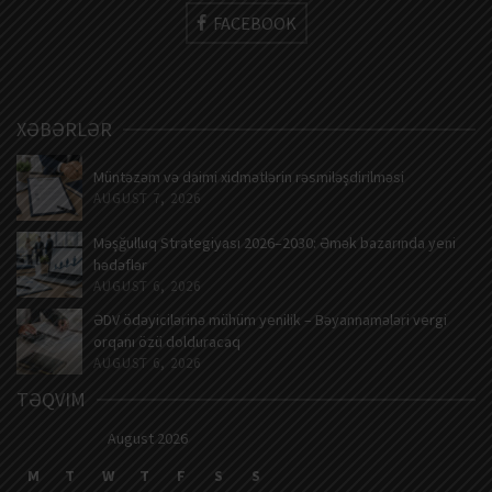
FACEBOOK
XƏBƏRLƏR
Müntəzəm və daimi xidmətlərin rəsmiləşdirilməsi
AUGUST 7, 2026
Məşğulluq Strategiyası 2026–2030: Əmək bazarında yeni
hədəflər
AUGUST 6, 2026
ƏDV ödəyicilərinə mühüm yenilik – Bəyannamələri vergi
orqanı özü dolduracaq
AUGUST 6, 2026
TƏQVIM
August 2026
M
T
W
T
F
S
S