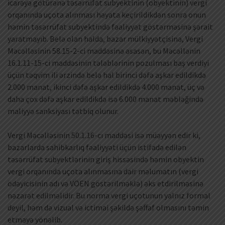
icarəyə götürənə təsərrüfat subyektinin (obyektinin) vergi
orqanında uçota alınması həyata keçirildikdən sonra onun
həmin təsərrüfat subyektində fəaliyyət göstərməsinə şərait
yaratmayıb. Belə olan halda, bazar mülkiyyətçisinə, Vergi
Məcəlləsinin 58.15-2-ci maddəsinə əsasən, bu Məcəllənin
16.1.11-15-ci maddəsinin tələblərinin pozulması baş verdiyi
üçün təqvim ili ərzində belə hal birinci dəfə aşkar edildikdə
2.000 manat, ikinci dəfə aşkar edildikdə 4.000 manat, üç və
daha çox dəfə aşkar edildikdə isə 6.000 manat məbləğində
maliyyə sanksiyası tətbiq olunur.
Vergi Məcəlləsinin 50.1.16-cı maddəsi isə müəyyən edir ki,
bazarlarda sahibkarlıq fəaliyyəti üçün istifadə edilən
təsərrüfat subyektlərinin giriş hissəsində həmin obyektin
vergi orqanında uçota alınmasına dair məlumatın (vergi
ödəyicisinin adı və VÖEN göstərilməklə) əks etdirilməsinə
nəzarət edilməlidir. Bu norma vergi uçotunun yalnız formal
deyil, həm də vizual və ictimai şəkildə şəffaf olmasını təmin
etməyə yönəlib.