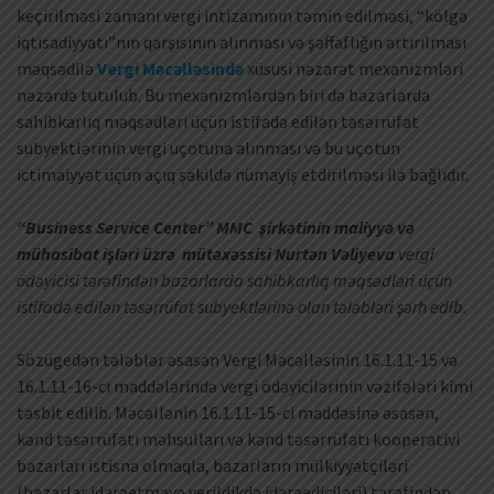
keçirilməsi zamanı vergi intizamının təmin edilməsi, “kölgə
iqtisadiyyatı”nın qarşısının alınması və şəffaflığın artırılması
məqsədilə
Vergi Məcəlləsində
xüsusi nəzarət mexanizmləri
nəzərdə tutulub. Bu mexanizmlərdən biri də bazarlarda
sahibkarlıq məqsədləri üçün istifadə edilən təsərrüfat
subyektlərinin vergi uçotuna alınması və bu uçotun
ictimaiyyət üçün açıq şəkildə nümayiş etdirilməsi ilə bağlıdır.
“Business Service Center” MMC şirkətinin maliyyə və
mühasibat işləri üzrə mütəxəssisi Nurtən Vəliyeva
vergi
ödəyicisi tərəfindən bazarlarda sahibkarlıq məqsədləri üçün
istifadə edilən təsərrüfat subyektlərinə olan tələbləri şərh edib.
Sözügedən tələblər əsasən Vergi Məcəlləsinin 16.1.11-15 və
16.1.11-16-cı maddələrində vergi ödəyicilərinin vəzifələri kimi
təsbit edilib. Məcəllənin 16.1.11-15-ci maddəsinə əsasən,
kənd təsərrüfatı məhsulları və kənd təsərrüfatı kooperativi
bazarları istisna olmaqla, bazarların mülkiyyətçiləri
(bazarlar idarəetməyə verildikdə idarəediciləri) tərəfindən