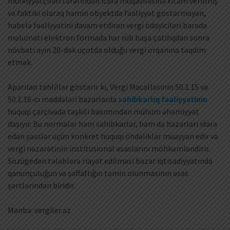
mülkiyyətçiləri tərəfindən icarə müqaviləsinə xitam verilmiş
və faktiki olaraq həmin obyektdə fəaliyyət göstərməyən,
habelə fəaliyyətini davam etdirən vergi ödəyiciləri barədə
məlumatı elektron formada hər rüb başa çatdıqdan sonra
növbəti ayın 20-dək uçotda olduğu vergi orqanına təqdim
etmək.
Aparılan təhlillər göstərir ki, Vergi Məcəlləsinin 50.1.15 və
50.1.16-cı maddələri bazarlarda
sahibkarlıq fəaliyyətinin
hüquqi çərçivədə təşkili baxımından mühüm əhəmiyyət
daşıyır. Bu normalar həm sahibkarlar, həm də bazarları idarə
edən şəxslər üçün konkret hüquqi öhdəliklər müəyyən edir və
vergi nəzarətinin institusional əsaslarını möhkəmləndirir.
Sözügedən tələblərə riayət edilməsi bazar iqtisadiyyatında
qanunçuluğun və şəffaflığın təmin olunmasının əsas
şərtlərindən biridir.
Mənbə: vergiler.az