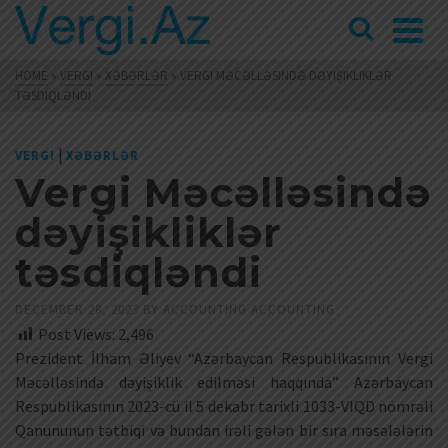
HOME
»
VERGI
»
XƏBƏRLƏR
»
VERGI MƏCƏLLƏSINDƏ DƏYIŞIKLIKLƏR
TƏSDIQLƏNDI
|
VERGI
XƏBƏRLƏR
Vergi Məcəlləsində
dəyişikliklər
təsdiqləndi
DECEMBER 28, 2023
BY
ACCOUNTING ACCOUNTING
Post Views:
2,496
Prezident İlham Əliyev “Azərbaycan Respublikasının Vergi
Məcəlləsində dəyişiklik edilməsi haqqında” Azərbaycan
Respublikasının 2023-cü il 5 dekabr tarixli 1033-VIQD nömrəli
Qanununun tətbiqi və bundan irəli gələn bir sıra məsələlərin