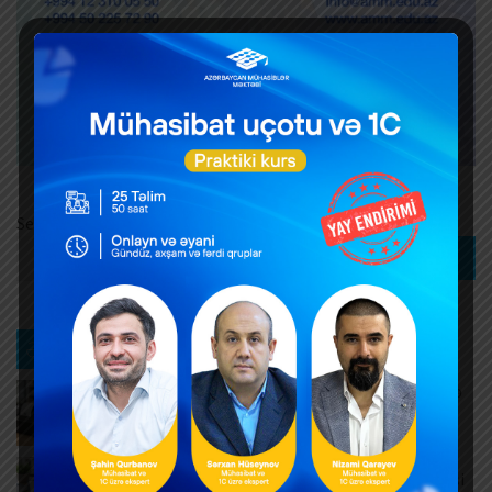
Search
Search
Ən son xəbərlər
Yeni nəsil NKA-lar vasitəsilə qeydə alınan dövriyyə
artıb
AUGUST 10, 2026
Müntəzəm və daimi xidmətlərin rəsmiləşdirilməsi