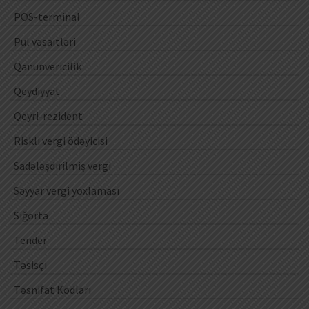
POS-terminal
Pul vəsaitləri
Qanunvericilik
Qeydiyyat
Qeyri-rezident
Riskli vergi ödəyicisi
Sadələşdirilmiş vergi
Səyyar vergi yoxlaması
Sığorta
Tender
Təsisçi
Təsnifat Kodları