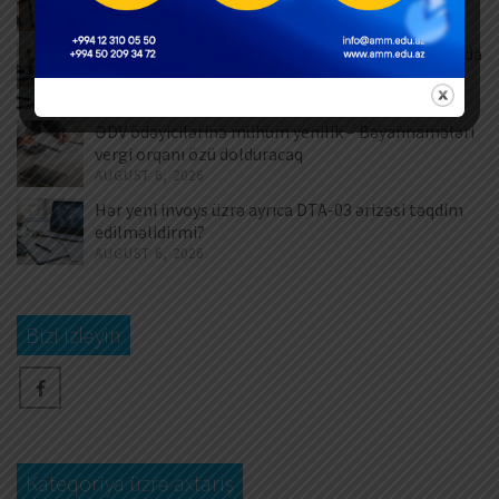
AUGUST 7, 2026
Məşğulluq Strategiyası 2026–2030: Əmək bazarında
yeni hədəflər
AUGUST 6, 2026
ƏDV ödəyicilərinə mühüm yenilik – Bəyannamələri
vergi orqanı özü dolduracaq
AUGUST 6, 2026
Hər yeni invoys üzrə ayrıca DTA-03 ərizəsi təqdim
edilməlidirmi?
AUGUST 6, 2026
Bizi izləyin
Kateqoriya üzrə axtarış