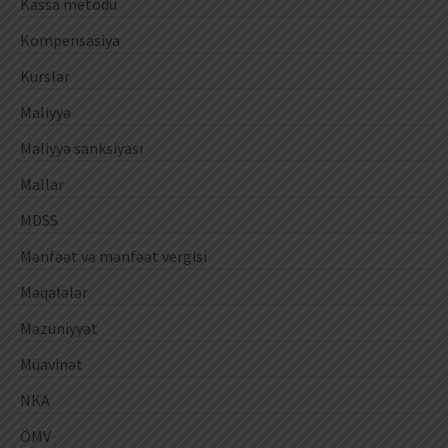
Kassa metodu
Kompensasiya
Kurslar
Maliyyə
Maliyyə sanksiyası
Mallar
MDSS
Mənfəət və mənfəət vergisi
Məqalələr
Məzuniyyət
Müavinət
NKA
ÖMV