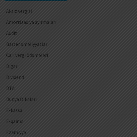
Aksiz vergisi
Amortizasiya ayırmaları
Audit
Barter əməliyyatları
Cari vergi ödəmələri
Digər
Dividend
DTA
Dünya Ölkələri
E-kassa
E-qaimə
Ezamiyyə