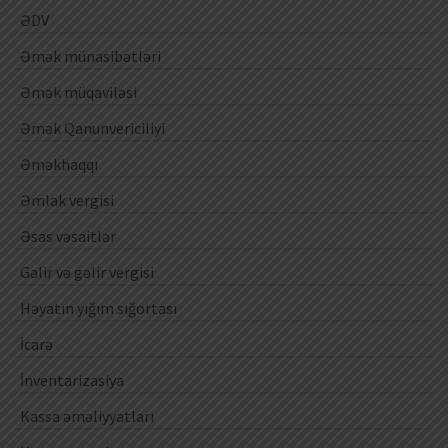
ƏDV
Əmək münasibətləri
Əmək müqaviləsi
Əmək Qanunvericiliyi
Əməkhaqqı
Əmlak vergisi
Əsas vəsaitlər
Gəlir və gəlir vergisi
Həyatın yığım sığortası
İcarə
İnventarizasiya
Kassa əməliyyatları