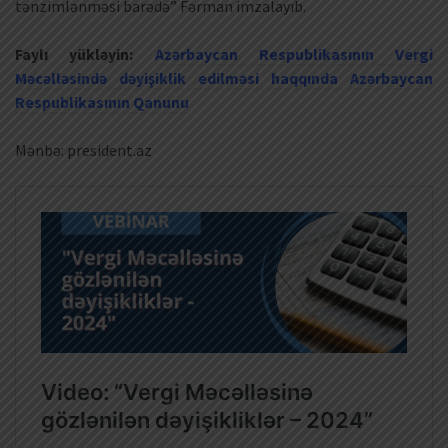
tənzimlənməsi barədə” Fərman imzalayıb.
Faylı yükləyin:
Azərbaycan Respublikasının Vergi
Məcəlləsində dəyişiklik edilməsi haqqında Azərbaycan
Respublikasının Qanunu
Mənbə: president.az