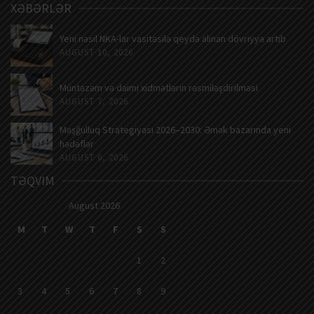
XƏBƏRLƏR
Yeni nəsil NKA-lar vasitəsilə qeydə alınan dövriyyə artıb
AUGUST 10, 2026
Müntəzəm və daimi xidmətlərin rəsmiləşdirilməsi
AUGUST 7, 2026
Məşğulluq Strategiyası 2026–2030: Əmək bazarında yeni
hədəflər
AUGUST 6, 2026
TƏQVIM
August 2026
M
T
W
T
F
S
S
1
2
3
4
5
6
7
8
9