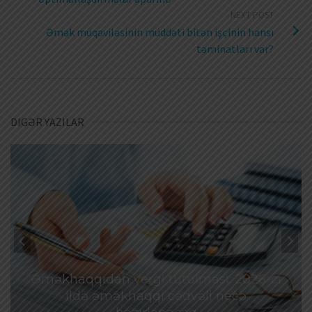
NEXT POST
Əmək müqaviləsinin müddəti bitən işçinin hansı
təminatları var?
DIGƏR YAZILAR
Əməkhaqqıdan vergi tutulması: 2026-cı
ildə əməkhaqqı cədvəli necə