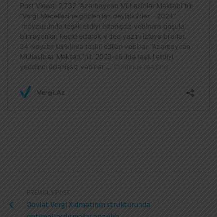
PREVIOUS POST
Dövlət Vergi Xidmətinin strukturunda
optimallaşdırmalar aparılıb