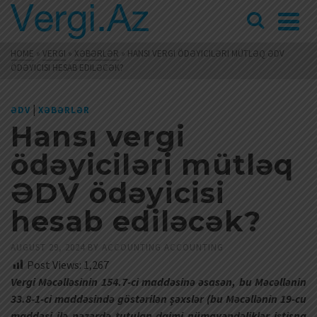
HOME
»
VERGI
»
XƏBƏRLƏR
»
HANSI VERGI ÖDƏYICILƏRI MÜTLƏQ ƏDV
ÖDƏYICISI HESAB EDILƏCƏK?
|
ƏDV
XƏBƏRLƏR
Hansı vergi
ödəyiciləri mütləq
ƏDV ödəyicisi
hesab ediləcək?
AUGUST 29, 2024
BY
ACCOUNTING ACCOUNTING
Post Views:
1,267
Vergi Məcəlləsinin 154.7-ci maddəsinə əsasən, bu Məcəllənin
33.8-1-ci maddəsində göstərilən şəxslər (bu Məcəllənin 19-cu
maddəsi ilə nəzərdə tutulan daimi nümayəndəliklər istisna