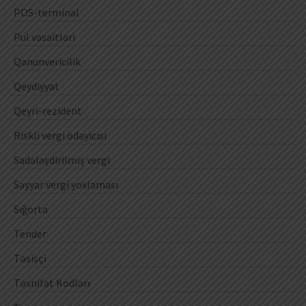
POS-terminal
Pul vəsaitləri
Qanunvericilik
Qeydiyyat
Qeyri-rezident
Riskli vergi ödəyicisi
Sadələşdirilmiş vergi
Səyyar vergi yoxlaması
Sığorta
Tender
Təsisçi
Təsnifat Kodları