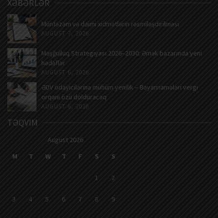
XƏBƏRLƏR
Müntəzəm və daimi xidmətlərin rəsmiləşdirilməsi
AUGUST 7, 2026
Məşğulluq Strategiyası 2026–2030: Əmək bazarında yeni
hədəflər
AUGUST 6, 2026
ƏDV ödəyicilərinə mühüm yenilik – Bəyannamələri vergi
orqanı özü dolduracaq
AUGUST 6, 2026
TƏQVIM
August 2026
M
T
W
T
F
S
S
1
2
3
4
5
6
7
8
9