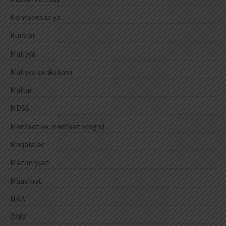
Kompensasiya
Kurslar
Maliyyə
Maliyyə sanksiyası
Mallar
MDSS
Mənfəət və mənfəət vergisi
Məqalələr
Məzuniyyət
Müavinət
NKA
ÖMV