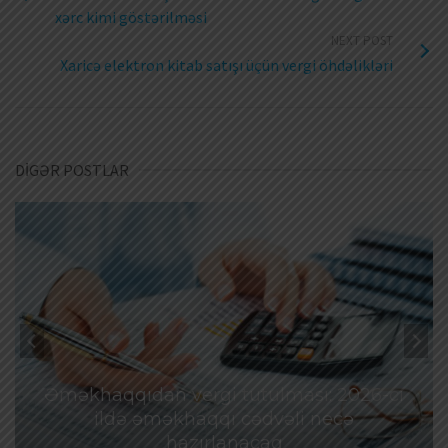
xərc kimi göstərilməsi
NEXT POST
Xaricə elektron kitab satışı üçün vergi öhdəlikləri
DİGƏR POSTLAR
Əməkhaqqıdan vergi tutulması: 2026-cı
ildə əməkhaqqı cədvəli necə
hazırlanacaq