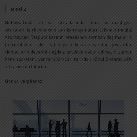
Misal 2
Mülkiyyətində və ya istifadəsində olan avtonəqliyyat
vasitələri ilə (beynəlxalq sərnişin daşımaları istisna olmaqla)
Azərbaycan Respublikasının ərazisində sərnişin daşımalarını
(o cümlədən taksi ilə) həyata keçirən şəxslər göstərilən
xidmətlərin dəyərini nağdsız qaydada qəbul edirsə, o zaman
həmin şəxslər 1 yanvar 2024-cü il tarixdən könüllü olaraq ƏDV
ödəyicisi ola bilərlər.
Mənbə: vergiler.az