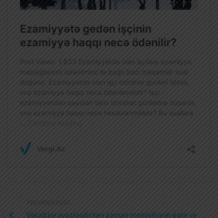
PREVIOUS POST
Vəsaitlər əvəzləşdirilən zaman məbləğlərin gəlir və