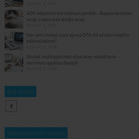
AUGUST 6, 2026
ƏDV ödəyicilərinə mühüm yenilik – Bəyannamələri
vergi orqanı özü dolduracaq
AUGUST 6, 2026
Hər yeni invoys üzrə ayrıca DTA-03 ərizəsi təqdim
edilməlidirmi?
AUGUST 6, 2026
Dövlət mülkiyyətində olan əsas vəsaitlərin
verilməsi qaydası dəyişib
AUGUST 5, 2026
Bizi izləyin
Kateqoriya üzrə axtarış