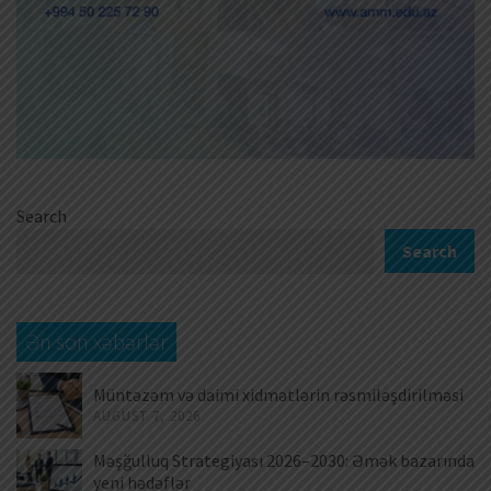
Search
Search
Ən son xəbərlər
Müntəzəm və daimi xidmətlərin rəsmiləşdirilməsi
AUGUST 7, 2026
Məşğulluq Strategiyası 2026–2030: Əmək bazarında
yeni hədəflər