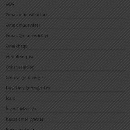
ƏDV
Əmək münasibətləri
Əmək müqaviləsi
Əmək Qanunvericiliyi
Əməkhaqqı
Əmlak vergisi
Əsas vəsaitlər
Gəlir və gəlir vergisi
Həyatın yığım sığortası
İcarə
İnventarizasiya
Kassa əməliyyatları
Kassa metodu