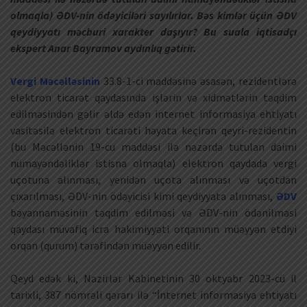
olmaqla) ƏDV-nin ödəyiciləri sayılırlar. Bəs kimlər üçün ƏDV
qeydiyyatı məcburi xarakter daşıyır? Bu suala iqtisadçı
ekspert Anar Bayramov aydınlıq gətirir.
Vergi Məcəlləsinin
33.8-1-ci maddəsinə əsasən, rezidentlərə
elektron ticarət qaydasında işlərin və xidmətlərin təqdim
edilməsindən gəlir əldə edən internet informasiya ehtiyatı
vasitəsilə elektron ticarəti həyata keçirən qeyri-rezidentin
(bu Məcəllənin 19-cu maddəsi ilə nəzərdə tutulan daimi
nümayəndəliklər istisna olmaqla) elektron qaydada vergi
uçotuna alınması, yenidən uçota alınması və uçotdan
çıxarılması, ƏDV-nin ödəyicisi kimi qeydiyyata alınması,
ƏDV
bəyannaməsinin təqdim edilməsi və ƏDV-nin ödənilməsi
qaydası müvafiq icra hakimiyyəti orqanının müəyyən etdiyi
orqan (qurum) tərəfindən müəyyən edilir.
Qeyd edək ki, Nazirlər Kabinetinin 30 oktyabr 2023-cü il
tarixli, 387 nömrəli qərarı ilə “İnternet informasiya ehtiyatı