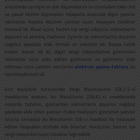
ərazisində sərnişin və yük daşımalarını (o cümlədən taksi ilə)
və yaxud həmin daşımaları müqavilə əsasında digər şəxslər
vasitəsilə həyata keçirən şəxslər üçün müəyyən tələblər
mövcud idi. Misal üçün, həmin tip vergi ödəyicisi xidmətlərin
dəyərini və alınmış malların (işlərin və xidmətlərin) dəyərini
nağdsız qaydada əldə etməli və ödəməli idi. Başqa tələb
ondan ibarət idi ki, digər vergi ödəyicilərinə göstərilən
xidmətlər üzrə əldə edilən gəlirlərini və gəlirlərin əldə
edilməsi üzrə çəkilən xərclərini
elektron qaimə-faktura
ilə
rəsmiləşdirməli idi.
Son dəyişiklik nəticəsində Vergi Məcəlləsinin 156.1-1-ci
maddəsinə əsasən, bu Məcəllənin 218.4.1-ci maddəsində
nəzərdə tutulan, göstərilən xidmətlərin dəyərini nağdsız
qaydada əldə edən şəxslər (taksi fəaliyyəti göstərən şəxslər
istisna olmaqla) bu Məcəllənin 156-cı maddəsi ilə müəyyən
edilən hüquqdan istifadə edə bilərlər. Həmçinin, həmin tip
vergi ödəyiciləri üçün tələblər ləğv edilib.