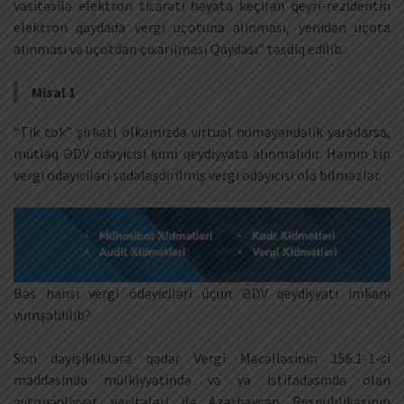
vasitəsilə elektron ticarəti həyata keçirən qeyri-rezidentin
elektron qaydada vergi uçotuna alınması, yenidən uçota
alınması və uçotdan çıxarılması Qaydası” təsdiq edilib.
Misal 1
“Tik tok” şirkəti ölkəmizdə virtual nümayəndəlik yaradarsa,
mütləq ƏDV ödəyicisi kimi qeydiyyata alınmalıdır. Həmin tip
vergi ödəyiciləri sadələşdirilmiş vergi ödəyicisi ola bilməzlər.
Bəs hansı vergi ödəyiciləri üçün ƏDV qeydiyyatı imkanı
yumşaldılıb?
Son dəyişikliklərə qədər Vergi Məcəlləsinin 156.1-1-ci
maddəsində mülkiyyətində və ya istifadəsində olan
avtonəqliyyat vasitələri ilə Azərbaycan Respublikasının