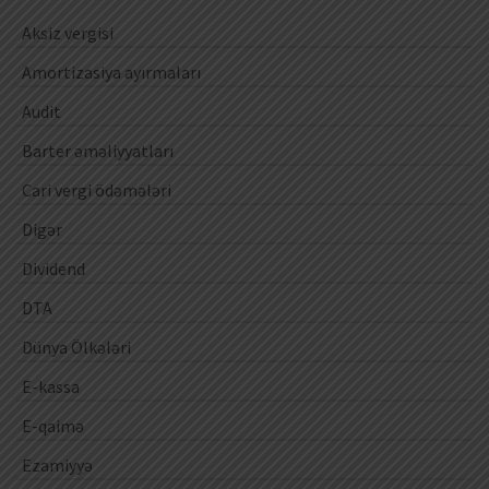
Aksiz vergisi
Amortizasiya ayırmaları
Audit
Barter əməliyyatları
Cari vergi ödəmələri
Digər
Dividend
DTA
Dünya Ölkələri
E-kassa
E-qaimə
Ezamiyyə