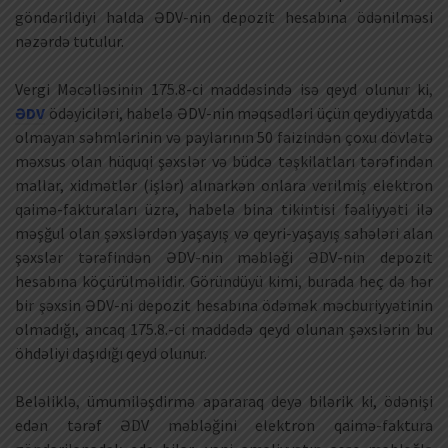
göndərildiyi halda ƏDV-nin depozit hesabına ödənilməsi
nəzərdə tutulur.
Vergi Məcəlləsinin 175.8-ci maddəsində isə qeyd olunur ki,
ƏDV
ödəyiciləri, habelə ƏDV-nin məqsədləri üçün qeydiyyatda
olmayan səhmlərinin və paylarının 50 faizindən çoxu dövlətə
məxsus olan hüquqi şəxslər və büdcə təşkilatları tərəfindən
mallar, xidmətlər (işlər) alınarkən onlara verilmiş elektron
qaimə-fakturaları üzrə, habelə bina tikintisi fəaliyyəti ilə
məşğul olan şəxslərdən yaşayış və qeyri-yaşayış sahələri alan
şəxslər tərəfindən ƏDV-nin məbləği ƏDV-nin depozit
hesabına köçürülməlidir. Göründüyü kimi, burada heç də hər
bir şəxsin ƏDV-ni depozit hesabına ödəmək məcburiyyətinin
olmadığı, ancaq 175.8.-ci maddədə qeyd olunan şəxslərin bu
öhdəliyi daşıdığı qeyd olunur.
Beləliklə, ümumiləşdirmə apararaq deyə bilərik ki, ödənişi
edən tərəf ƏDV məbləğini elektron qaimə-faktura