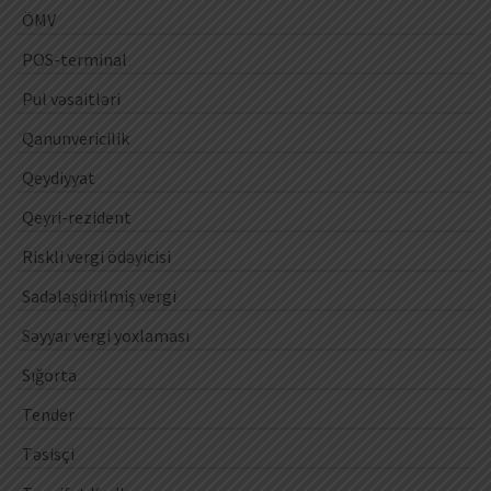
ÖMV
POS-terminal
Pul vəsaitləri
Qanunvericilik
Qeydiyyat
Qeyri-rezident
Riskli vergi ödəyicisi
Sadələşdirilmiş vergi
Səyyar vergi yoxlaması
Sığorta
Tender
Təsisçi