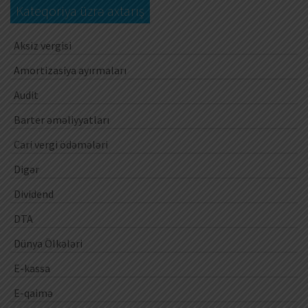
Kateqoriya üzrə axtarış
Aksiz vergisi
Amortizasiya ayırmaları
Audit
Barter əməliyyatları
Cari vergi ödəmələri
Digər
Dividend
DTA
Dünya Ölkələri
E-kassa
E-qaimə