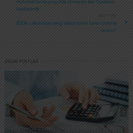
məlumatlarına çıxış əldə etməsinə dair Qaydalar
təsdiqlənib
NEXT POST
VÖEN-i aktivləşən vergi ödəyicisinin hansı öhdəliyi
yaranır?
DİGƏR POSTLAR
Əməkhaqqıdan vergi tutulması: 2026-cı