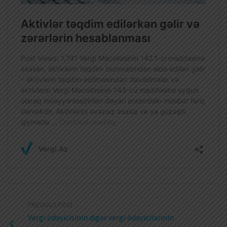
PREVIOUS POST
Vergi ödəyicisinin digər vergi ödəyicilərinin