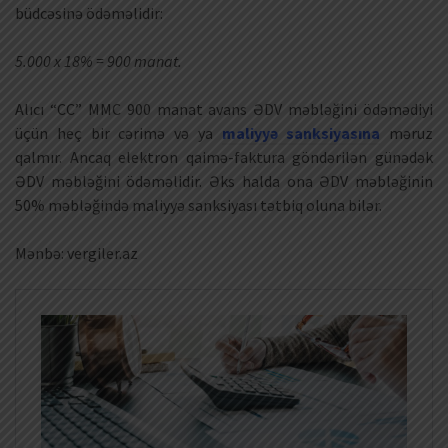
büdcəsinə ödəməlidir:
5.000 x 18% = 900 manat.
Alıcı “CC” MMC 900 manat avans ƏDV məbləğini ödəmədiyi
üçün heç bir cərimə və ya
maliyyə sanksiyasına
məruz
qalmır. Ancaq elektron qaimə-faktura göndərilən günədək
ƏDV məbləğini ödəməlidir. Əks halda ona ƏDV məbləğinin
50% məbləğində maliyyə sanksiyası tətbiq oluna bilər.
Mənbə: vergiler.az