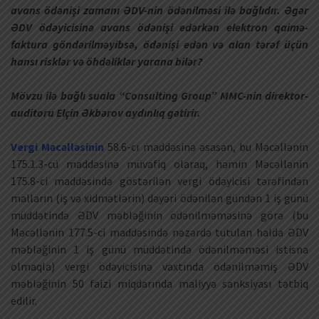
avans ödənişi zamanı ƏDV-nin ödənilməsi ilə bağlıdır. Əgər
ƏDV ödəyicisinə avans ödənişi edərkən elektron qaimə-
faktura göndərilməyibsə, ödənişi edən və alan tərəf üçün
hansı risklər və öhdəliklər yarana bilər?
Mövzu ilə bağlı suala “Consulting Group” MMC-nin direktor-
auditoru Elçin Əkbərov aydınlıq gətirir.
Vergi Məcəlləsinin
58.6-cı maddəsinə əsasən, bu Məcəllənin
175.1.3-cü maddəsinə müvafiq olaraq, həmin Məcəllənin
175.8-ci maddəsində göstərilən vergi ödəyicisi tərəfindən
malların (iş və xidmətlərin) dəyəri ödənilən gündən 1 iş günü
müddətində ƏDV məbləğinin ödənilməməsinə görə (bu
Məcəllənin 177.5-ci maddəsində nəzərdə tutulan halda ƏDV
məbləğinin 1 iş günü müddətində ödənilməməsi istisna
olmaqla) vergi ödəyicisinə vaxtında ödənilməmiş ƏDV
məbləğinin 50 faizi miqdarında maliyyə sanksiyası tətbiq
edilir.