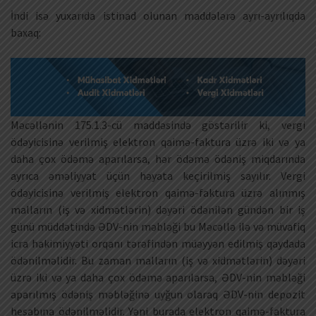
İndi isə yuxarıda istinad olunan maddələrə ayrı-ayrılıqda
baxaq:
Məcəllənin 175.1.3-cü maddəsində göstərilir ki, vergi
ödəyicisinə verilmiş elektron qaimə-faktura üzrə iki və ya
daha çox ödəmə aparılarsa, hər ödəmə ödəniş miqdarında
ayrıca əməliyyat üçün həyata keçirilmiş sayılır. Vergi
ödəyicisinə verilmiş elektron qaimə-faktura üzrə alınmış
malların (iş və xidmətlərin) dəyəri ödənilən gündən bir iş
günü müddətində ƏDV-nin məbləği bu Məcəllə ilə və müvafiq
icra hakimiyyəti orqanı tərəfindən müəyyən edilmiş qaydada
ödənilməlidir. Bu zaman malların (iş və xidmətlərin) dəyəri
üzrə iki və ya daha çox ödəmə aparılarsa, ƏDV-nin məbləği
aparılmış ödəniş məbləğinə uyğun olaraq ƏDV-nin depozit
hesabına ödənilməlidir. Yəni burada elektron qaimə-faktura