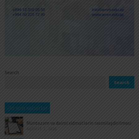
Search
Search
Ən son xəbərlər
Müntəzəm və daimi xidmətlərin rəsmiləşdirilməsi
AUGUST 7, 2026