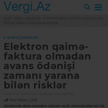
HOME
»
VERGI
»
XƏBƏRLƏR
»
ELEKTRON QAIMƏ-FAKTURA OLMADAN AVANS
ÖDƏNIŞI ZAMANI YARANA BILƏN RISKLƏR
|
E-QAIMƏ
XƏBƏRLƏR
Elektron qaimə-
faktura olmadan
avans ödənişi
zamanı yarana
bilən risklər
AUGUST 6, 2024
BY
ACCOUNTING ACCOUNTING
Post Views:
1,636
Gündəmdə daim müzakirə olunan vacib mövzulardan biri də