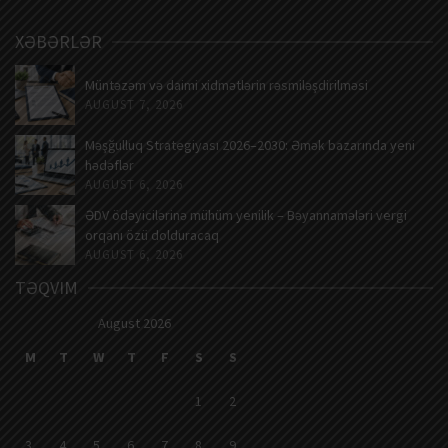
XƏBƏRLƏR
Müntəzəm və daimi xidmətlərin rəsmiləşdirilməsi
AUGUST 7, 2026
Məşğulluq Strategiyası 2026–2030: Əmək bazarında yeni
hədəflər
AUGUST 6, 2026
ƏDV ödəyicilərinə mühüm yenilik – Bəyannamələri vergi
orqanı özü dolduracaq
AUGUST 6, 2026
TƏQVIM
August 2026
M
T
W
T
F
S
S
1
2
3
4
5
6
7
8
9