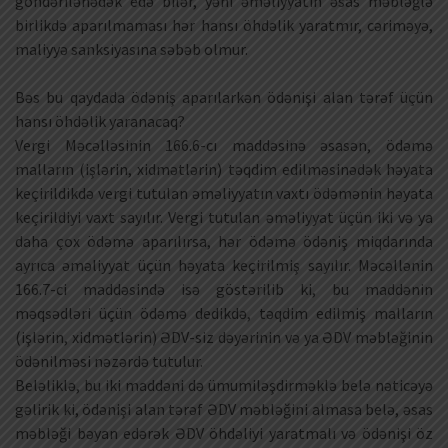
göndərilənədək edə bilər, yəni əməliyyatın əsas məbləğlə
birlikdə aparılmaması hər hansı öhdəlik yaratmır, cəriməyə,
maliyyə sanksiyasına səbəb olmur.
Bəs bu qaydada ödəniş aparılarkən ödənişi alan tərəf üçün
hansı öhdəlik yaranacaq?
Vergi Məcəlləsinin 166.6-cı maddəsinə əsasən, ödəmə
malların (işlərin, xidmətlərin) təqdim edilməsinədək həyata
keçirildikdə vergi tutulan əməliyyatın vaxtı ödəmənin həyata
keçirildiyi vaxt sayılır. Vergi tutulan əməliyyat üçün iki və ya
daha çox ödəmə aparılırsa, hər ödəmə ödəniş miqdarında
ayrıca əməliyyat üçün həyata keçirilmiş sayılır. Məcəllənin
166.7-ci maddəsində isə göstərilib ki, bu maddənin
məqsədləri üçün ödəmə dedikdə, təqdim edilmiş malların
(işlərin, xidmətlərin) ƏDV-siz dəyərinin və ya ƏDV məbləğinin
ödənilməsi nəzərdə tutulur.
Beləliklə, bu iki maddəni də ümumiləşdirməklə belə nəticəyə
gəlirik ki, ödənişi alan tərəf ƏDV məbləğini almasa belə, əsas
məbləği bəyan edərək ƏDV öhdəliyi yaratmalı və ödənişi öz