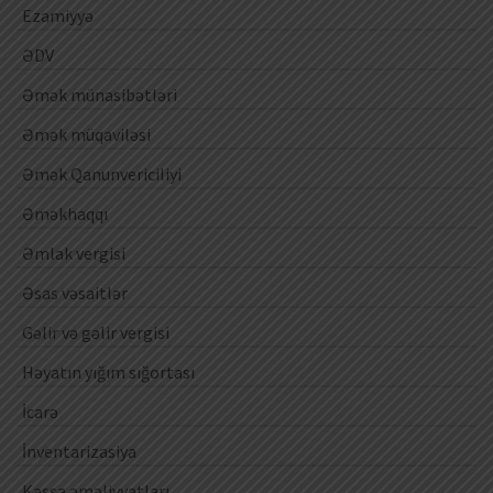
Ezamiyyə
ƏDV
Əmək münasibətləri
Əmək müqaviləsi
Əmək Qanunvericiliyi
Əməkhaqqı
Əmlak vergisi
Əsas vəsaitlər
Gəlir və gəlir vergisi
Həyatın yığım sığortası
İcarə
İnventarizasiya
Kassa əməliyyatları