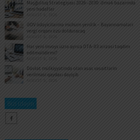
Məşğulluq Strategiyası 2026–2030: Əmək bazarında
yeni hədəflər
AUGUST 6, 2026
ƏDV ödəyicilərinə mühüm yenilik – Bəyannamələri
vergi orqanı özü dolduracaq
AUGUST 6, 2026
Hər yeni invoys üzrə ayrıca DTA-03 ərizəsi təqdim
edilməlidirmi?
AUGUST 6, 2026
Dövlət mülkiyyətində olan əsas vəsaitlərin
verilməsi qaydası dəyişib
AUGUST 5, 2026
Bizi izləyin