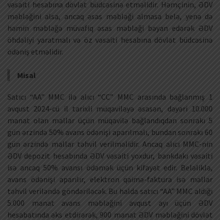
vəsaiti hesabına dövlət büdcəsinə etməlidir. Həmçinin, ƏDV
məbləğini alsa, ancaq əsas məbləği almasa belə, yenə də
həmin məbləğə müvafiq əsas məbləği bəyan edərək ƏDV
öhdəliyi yaratmalı və öz vəsaiti hesabına dövlət büdcəsinə
ödəniş etməlidir.
Misal
Satıcı “AA” MMC ilə alıcı “CC” MMC arasında bağlanmış 1
avqust 2024-cü il tarixli müqaviləyə əsasən, dəyəri 10.000
manat olan mallar üçün müqavilə bağlandıqdan sonrakı 5
gün ərzində 50% avans ödənişi aparılmalı, bundan sonrakı 60
gün ərzində mallar təhvil verilməlidir. Ancaq alıcı MMC-nin
ƏDV depozit hesabında ƏDV vəsaiti yoxdur, bankdakı vəsaiti
isə ancaq 50% avansı ödəmək üçün kifayət edir. Beləliklə,
avans ödənişi aparılır, elektron qaimə-faktura isə mallar
təhvil veriləndə göndəriləcək. Bu halda satıcı “AA” MMC aldığı
5.000 manat avans məbləğini avqust ayı üçün ƏDV
hesabatında əks etdirərək, 900 manat ƏDV məbləğini dövlət