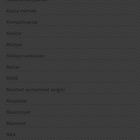
Kassa metodu
Kompensasiya
Kurslar
Maliyyə
Maliyyə sanksiyası
Mallar
MDSS
Mənfəət və mənfəət vergisi
Məqalələr
Məzuniyyət
Müavinət
NKA