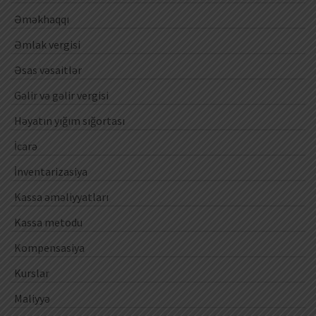
Əməkhaqqı
Əmlak vergisi
Əsas vəsaitlər
Gəlir və gəlir vergisi
Həyatın yığım sığortası
İcarə
İnventarizasiya
Kassa əməliyyatları
Kassa metodu
Kompensasiya
Kurslar
Maliyyə