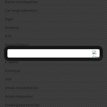
Barter əməliyyatları
Cari vergi ödəmələri
Digər
Dividend
DTA
Dünya Ölkələri
E-kassa
E-qaimə
Ezamiyyə
ƏDV
Əmək münasibətləri
Əmək müqaviləsi
Əmək Qanunvericiliyi