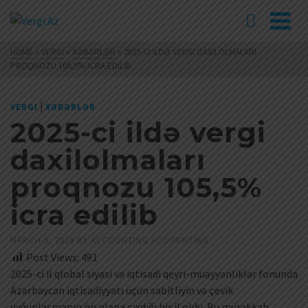
HOME
»
VERGI
»
XƏBƏRLƏR
»
2025-CI ILDƏ VERGI DAXILOLMALARI
PROQNOZU 105,5% ICRA EDILIB
|
VERGI
XƏBƏRLƏR
2025-ci ildə vergi
daxilolmaları
proqnozu 105,5%
icra edilib
MARCH 5, 2026
BY
ACCOUNTING ACCOUNTING
Post Views:
491
2025-ci il qlobal siyasi və iqtisadi qeyri-müəyyənliklər fonunda
Azərbaycan iqtisadiyyatı üçün sabitliyin və çevik
uyğunlaşmanın ön plana çıxdığı bir il oldu. Bu mürəkkəb