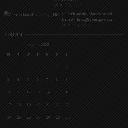
AUGUST 5, 2026
Gömrük əməkdaşlarının sosial
təminatı ilə bağlı yeni qaydalar
AUGUST 4, 2026
TƏQVIM
August 2026
M
T
W
T
F
S
S
1
2
3
4
5
6
7
8
9
10
11
12
13
14
15
16
17
18
19
20
21
22
23
24
25
26
27
28
29
30