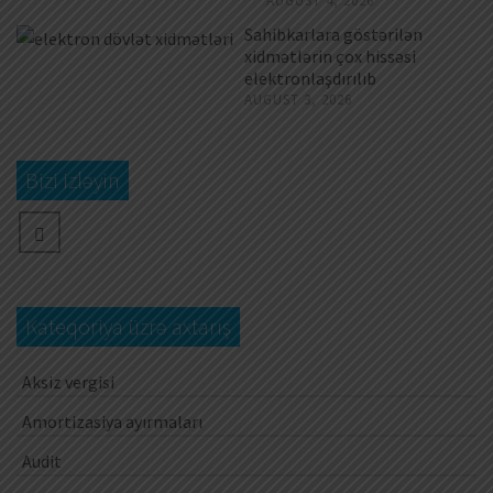
AUGUST 4, 2026
Sahibkarlara göstərilən
xidmətlərin çox hissəsi
elektronlaşdırılıb
AUGUST 3, 2026
Bizi izləyin
Kateqoriya üzrə axtarış
Aksiz vergisi
Amortizasiya ayırmaları
Audit