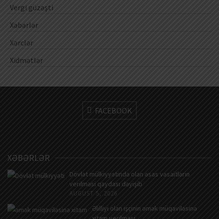
Vergi güzəşti
Xəbərlər
Xərclər
Xidmətlər
FACEBOOK
XƏBƏRLƏR
Dövlət mülkiyyətində olan əsas vəsaitlərin
verilməsi qaydası dəyişib
AUGUST 5, 2026
Əlilliyi olan işçinin əmək müqaviləsinə
xitam verilməsi