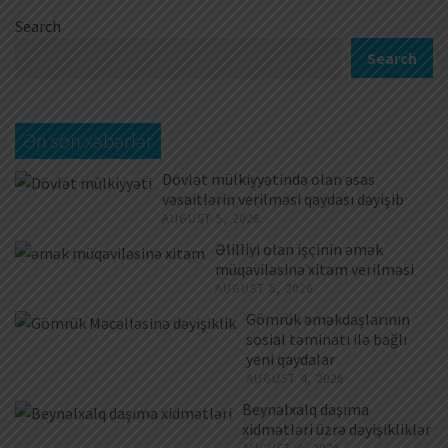
Search
Search
Ən son xəbərlər
Dövlət mülkiyyətində olan əsas
vəsaitlərin verilməsi qaydası dəyişib
AUGUST 5, 2026
Əlilliyi olan işçinin əmək
müqaviləsinə xitam verilməsi
AUGUST 5, 2026
Gömrük əməkdaşlarının
sosial təminatı ilə bağlı
yeni qaydalar
AUGUST 4, 2026
Beynəlxalq daşıma
xidmətləri üzrə dəyişikliklər