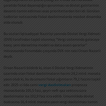
şəraitdə fiskal dayanıqlığın qorunması və dövlət gəlirlərinin
davamlı təmin edilməsi əsas prioritetlərdən biri idi. Görülən
tədbirlər nəticəsində fiskal daxilolmalarda müsbət dinamika
əldə olunub.
Bu sözləri İqtisadiyyat Nazirliyi yanında Dövlət Vergi Xidməti
(DVX) tərəfindən təşkil olunmuş “Vergi sistemində gələcəyə
baxış: yeni idarəetmə modeli və data əsaslı qərarlar”
mövzusunda Forumdakı çıxışında DVX-nin rəisi Orxan Nəzərli
deyib.
Orxan Nəzərli bildirib ki, ötən il Dövlət Vergi Xidmətinin
üzərində olan fiskal daxilolmaların həcmi 24,2 mlrd. manata
yaxın olub ki, bu da ümumi fiskal yığımların 79,1 faizini təşkil
edir. 2025-ci ildə cəmi
vergi daxilolmaları
proqnoza
münasibətdə 105,5 faiz, qeyri-neft-qaz sektoru üzrə
daxilolmalar isə 102,9 faiz icra edilib. Ümumilikdə dövlət
büdcəsinə 16,4 mlrd. manata yaxın vergi daxilolması təmin