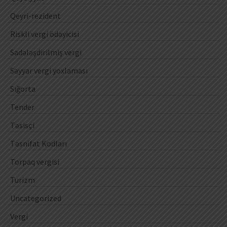
Qeyri-rezident
Riskli vergi ödəyicisi
Sadələşdirilmiş vergi
Səyyar vergi yoxlaması
Sığorta
Tender
Təsisçi
Təsnifat Kodları
Torpaq vergisi
Turizm
Uncategorized
Vergi