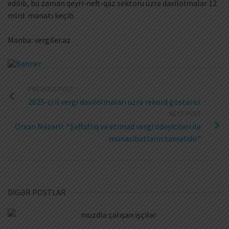
edilib, bu zaman qeyri-neft-qaz sektoru üzrə daxilolmalar 12
mlrd. manatı keçib.
Mənbə: vergiler.az
PREVIOUS POST
2025-ci il vergi daxilolmaları üzrə rekord göstərici
NEXT POST
Orxan Nəzərli: “Şəffaflıq və etimad vergi ödəyiciləri ilə
münasibətlərin təməlidir”
DİGƏR POSTLAR