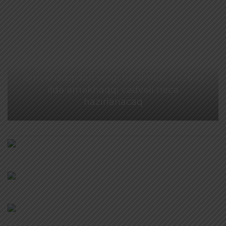
Əməkhaqqıdan vergi tutulması: 2026-cı
ildə əməkhaqqı cədvəli necə
hazırlanacaq