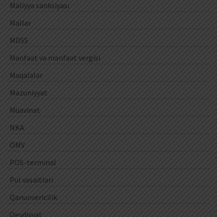
Maliyyə sanksiyası
Mallar
MDSS
Mənfəət və mənfəət vergisi
Məqalələr
Məzuniyyət
Müavinət
NKA
ÖMV
POS-terminal
Pul vəsaitləri
Qanunvericilik
Qeydiyyat