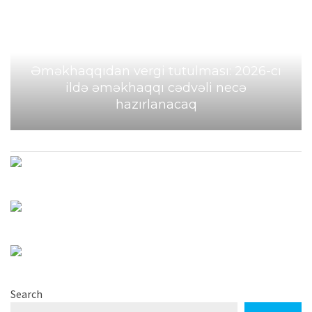
Əməkhaqqıdan vergi tutulması: 2026-cı
ildə əməkhaqqı cədvəli necə
hazırlanacaq
Search