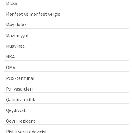
MDSS
Mənfəət və mənfəət vergisi
Məqalələr
Məzuniyyət
Müavinət
NKA
ÖMV
POS-terminal
Pul vəsaitləri
Qanunvericilik
Qeydiyyat
Qeyri-rezident
Riskli vergi ödəyicisi