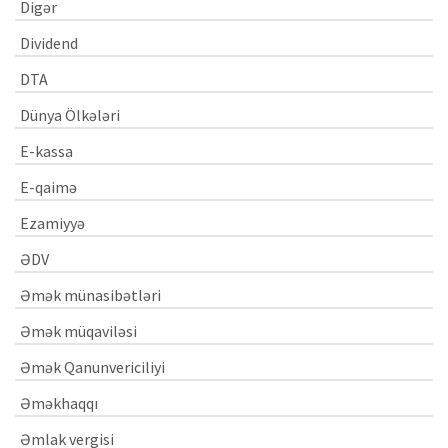
Digər
Dividend
DTA
Dünya Ölkələri
E-kassa
E-qaimə
Ezamiyyə
ƏDV
Əmək münasibətləri
Əmək müqaviləsi
Əmək Qanunvericiliyi
Əməkhaqqı
Əmlak vergisi