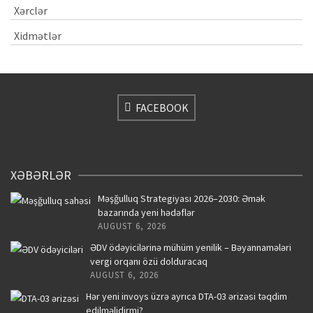
Xərclər
Xidmətlər
FACEBOOK
XƏBƏRLƏR
Məşğulluq Strategiyası 2026–2030: Əmək
bazarında yeni hədəflər
AUGUST 6, 2026
ƏDV ödəyicilərinə mühüm yenilik – Bəyannamələri
vergi orqanı özü dolduracaq
AUGUST 6, 2026
Hər yeni invoys üzrə ayrıca DTA-03 ərizəsi təqdim
edilməlidirmi?