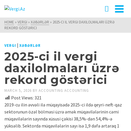
HOME
»
VERGI
»
XƏBƏRLƏR
»
2025-CI IL VERGI DAXILOLMALARI ÜZRƏ
REKORD GÖSTƏRICI
|
VERGI
XƏBƏRLƏR
2025-ci il vergi
daxilolmaları üzrə
rekord göstərici
MARCH 5, 2026
BY
ACCOUNTING ACCOUNTING
Post Views:
321
2019-cu ilin əvvəli ilə müqayisədə 2025-ci ildə qeyri-neft-qaz
sektorunun özəl bölməsi üzrə əmək müqavilələrinin cəmi
müqavilələrin sayında xüsusi çəkisi 38,5%-dən 54,4%-ə
yüksəlib. Sektorda müqavilələrin sayı isə 1,9 dəfə artaraq 1