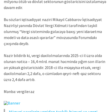
milyonu ötüb və dövlət sektorunun göstəricisini üstələməyə
davam edir.
Bu sözləri iqtisadiyyat naziri Mikayıl Cabbarov İqtisadiyyat
Nazirliyi yanında Dövlət Vergi Xidməti tərəfindən təşkil
olunmuş “Vergi sistemində gələcəyə baxış: yeni idarəetmə
modeli və data əsaslı qərarlar” mövzusunda Forumdakı
çıxışında deyib.
Nazir bildirib ki, vergi daxilolmalarında 2025-ci il üzrə əldə
olunan nəticə – 16,4 mlrd. manat həcmində yığım son illərin
ən yüksək göstəricisidir. 2018-ci illə müqayisə etsək, vergi
daxilolmaları 2,2 dəfə, o cümlədən qeyri-neft-qaz sektoru
üzrə 2,4 dəfə artıb.
Mənbə: vergiler.az
Hüquqi şəxslərin yenidən təşkili: hüquqi və vergi