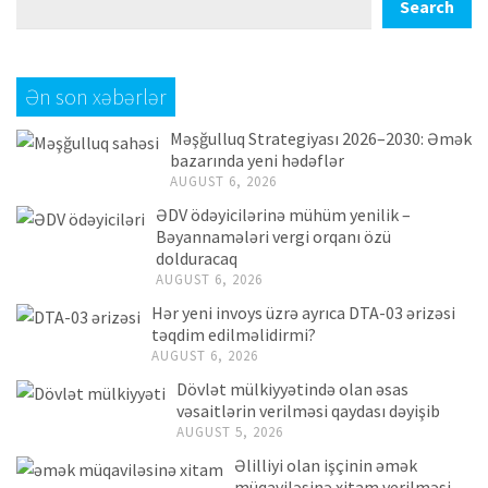
Search
Ən son xəbərlər
Məşğulluq Strategiyası 2026–2030: Əmək
bazarında yeni hədəflər
AUGUST 6, 2026
ƏDV ödəyicilərinə mühüm yenilik –
Bəyannamələri vergi orqanı özü
dolduracaq
AUGUST 6, 2026
Hər yeni invoys üzrə ayrıca DTA-03 ərizəsi
təqdim edilməlidirmi?
AUGUST 6, 2026
Dövlət mülkiyyətində olan əsas
vəsaitlərin verilməsi qaydası dəyişib
AUGUST 5, 2026
Əlilliyi olan işçinin əmək
müqaviləsinə xitam verilməsi