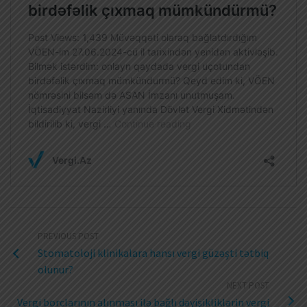
PREVIOUS POST
Stomatoloji klinikalara hansı vergi güzəşti tətbiq
olunur?
NEXT POST
Vergi borclarının alınması ilə bağlı dəyişikliklərin vergi