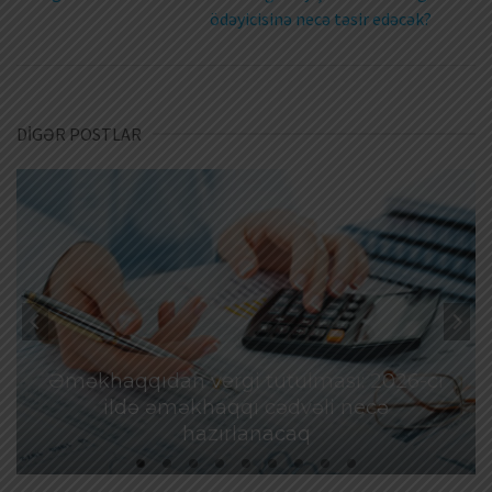
ödəyicisinə necə təsir edəcək?
DİGƏR POSTLAR
Əməkhaqqıdan vergi tutulması: 2026-cı
ildə əməkhaqqı cədvəli necə
hazırlanacaq