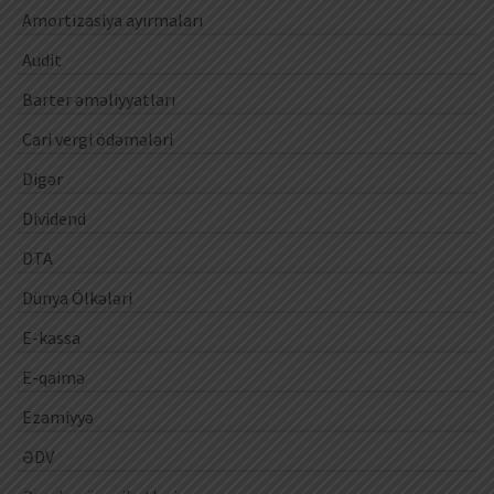
Amortizasiya ayırmaları
Audit
Barter əməliyyatları
Cari vergi ödəmələri
Digər
Dividend
DTA
Dünya Ölkələri
E-kassa
E-qaimə
Ezamiyyə
ƏDV