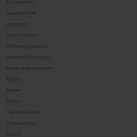
Pul vəsaitləri
Qanunvericilik
Qeydiyyat
Qeyri-rezident
Riskli vergi ödəyicisi
Sadələşdirilmiş vergi
Səyyar vergi yoxlaması
Sığorta
Tender
Təsisçi
Təsnifat Kodları
Torpaq vergisi
Turizm