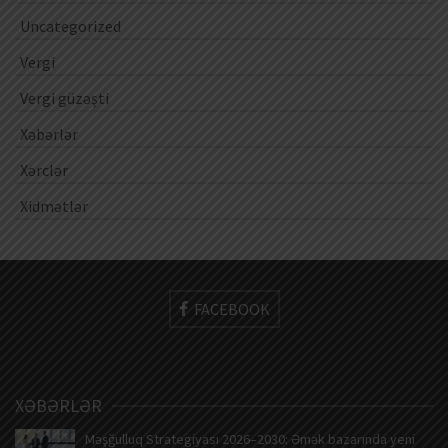
Uncategorized
Vergi
Vergi güzəşti
Xəbərlər
Xərclər
Xidmətlər
FACEBOOK
XƏBƏRLƏR
Məşğulluq Strategiyası 2026–2030: Əmək bazarında yeni