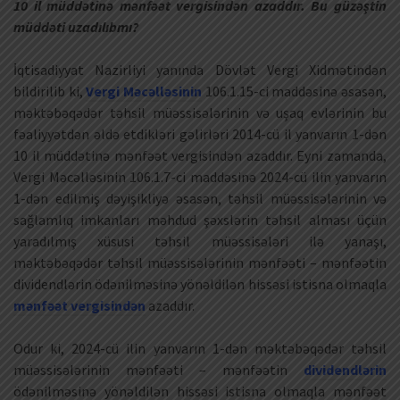
10 il müddətinə mənfəət vergisindən azaddır. Bu güzəştin
müddəti uzadılıbmı?
İqtisadiyyat Nazirliyi yanında Dövlət Vergi Xidmətindən
bildirilib ki,
Vergi Məcəlləsinin
106.1.15-ci maddəsinə əsasən,
məktəbəqədər təhsil müəssisələrinin və uşaq evlərinin bu
fəaliyyətdən əldə etdikləri gəlirləri 2014-cü il yanvarın 1-dən
10 il müddətinə mənfəət vergisindən azaddır. Eyni zamanda,
Vergi Məcəlləsinin 106.1.7-ci maddəsinə 2024-cü ilin yanvarın
1-dən edilmiş dəyişikliyə əsasən, təhsil müəssisələrinin və
sağlamlıq imkanları məhdud şəxslərin təhsil alması üçün
yaradılmış xüsusi təhsil müəssisələri ilə yanaşı,
məktəbəqədər təhsil müəssisələrinin mənfəəti – mənfəətin
dividendlərin ödənilməsinə yönəldilən hissəsi istisna olmaqla
mənfəət vergisindən
azaddır.
Odur ki, 2024-cü ilin yanvarın 1-dən məktəbəqədər təhsil
müəssisələrinin mənfəəti – mənfəətin
dividendlərin
ödənilməsinə yönəldilən hissəsi istisna olmaqla mənfəət