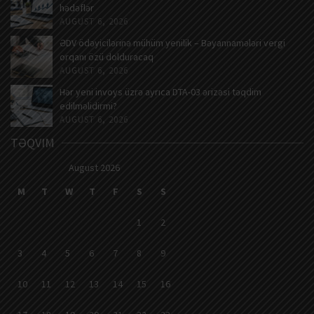
hədəflər
AUGUST 6, 2026
ƏDV ödəyicilərinə mühüm yenilik – Bəyannamələri vergi
orqanı özü dolduracaq
AUGUST 6, 2026
Hər yeni invoys üzrə ayrıca DTA-03 ərizəsi təqdim
edilməlidirmi?
AUGUST 6, 2026
TƏQVIM
August 2026
M
T
W
T
F
S
S
1
2
3
4
5
6
7
8
9
10
11
12
13
14
15
16