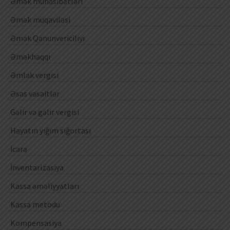
Əmək münasibətləri
Əmək müqaviləsi
Əmək Qanunvericiliyi
Əməkhaqqı
Əmlak vergisi
Əsas vəsaitlər
Gəlir və gəlir vergisi
Həyatın yığım sığortası
İcarə
İnventarizasiya
Kassa əməliyyatları
Kassa metodu
Kompensasiya