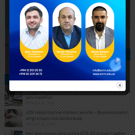
Search
Search
Ən son xəbərlər
Məşğulluq Strategiyası 2026–2030: Əmək bazarında
yeni hədəflər
AUGUST 6, 2026
ƏDV ödəyicilərinə mühüm yenilik – Bəyannamələri
vergi orqanı özü dolduracaq
AUGUST 6, 2026
Hər yeni invoys üzrə ayrıca DTA-03 ərizəsi təqdim