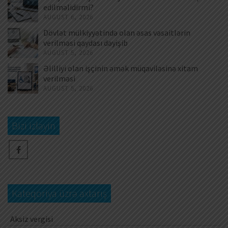
edilməlidirmi?
AUGUST 6, 2026
Dövlət mülkiyyətində olan əsas vəsaitlərin
verilməsi qaydası dəyişib
AUGUST 5, 2026
Əlilliyi olan işçinin əmək müqaviləsinə xitam
verilməsi
AUGUST 5, 2026
Bizi izləyin
Kateqoriya üzrə axtarış
Aksiz vergisi