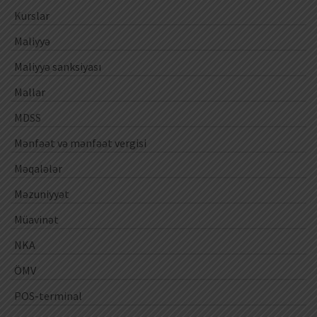
Kurslar
Maliyyə
Maliyyə sanksiyası
Mallar
MDSS
Mənfəət və mənfəət vergisi
Məqalələr
Məzuniyyət
Müavinət
NKA
ÖMV
POS-terminal