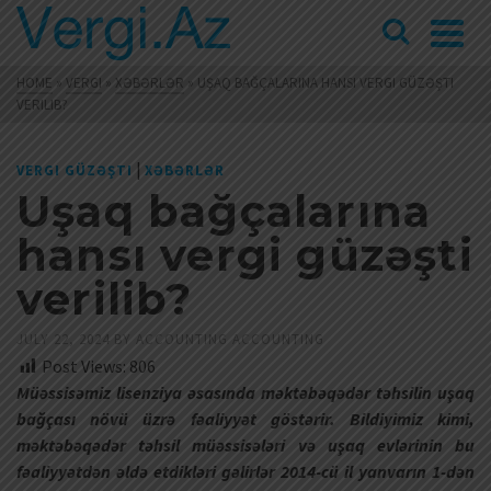
HOME
»
VERGI
»
XƏBƏRLƏR
»
UŞAQ BAĞÇALARINA HANSI VERGI GÜZƏŞTI
VERILIB?
|
VERGI GÜZƏŞTI
XƏBƏRLƏR
Uşaq bağçalarına
hansı vergi güzəşti
verilib?
JULY 22, 2024
BY
ACCOUNTING ACCOUNTING
Post Views:
806
Müəssisəmiz lisenziya əsasında məktəbəqədər təhsilin uşaq
bağçası növü üzrə fəaliyyət göstərir. Bildiyimiz kimi,
məktəbəqədər təhsil müəssisələri və uşaq evlərinin bu
fəaliyyətdən əldə etdikləri gəlirlər 2014-cü il yanvarın 1-dən