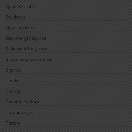
Qanunvericilik
Qeydiyyat
Qeyri-rezident
Riskli vergi ödəyicisi
Sadələşdirilmiş vergi
Səyyar vergi yoxlaması
Sığorta
Tender
Təsisçi
Təsnifat Kodları
Torpaq vergisi
Turizm