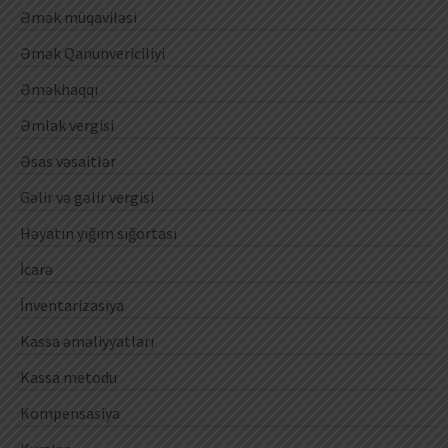
Əmək müqaviləsi
Əmək Qanunvericiliyi
Əməkhaqqı
Əmlak vergisi
Əsas vəsaitlər
Gəlir və gəlir vergisi
Həyatın yığım sığortası
İcarə
İnventarizasiya
Kassa əməliyyatları
Kassa metodu
Kompensasiya