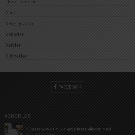
Uncategorized
Vergi
Vergi güzəşti
Xəbərlər
Xərclər
Xidmətlər
FACEBOOK
XƏBƏRLƏR
Müntəzəm və daimi xidmətlərin rəsmiləşdirilməsi
AUGUST 7, 2026