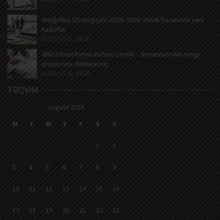
Məşğulluq Strategiyası 2026–2030: Əmək bazarında yeni
hədəflər
AUGUST 6, 2026
ƏDV ödəyicilərinə mühüm yenilik – Bəyannamələri vergi
orqanı özü dolduracaq
AUGUST 6, 2026
TƏQVIM
August 2026
M
T
W
T
F
S
S
1
2
3
4
5
6
7
8
9
10
11
12
13
14
15
16
17
18
19
20
21
22
23