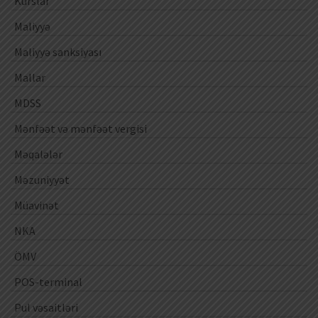
Kurslar
Maliyyə
Maliyyə sanksiyası
Mallar
MDSS
Mənfəət və mənfəət vergisi
Məqalələr
Məzuniyyət
Müavinət
NKA
ÖMV
POS-terminal
Pul vəsaitləri