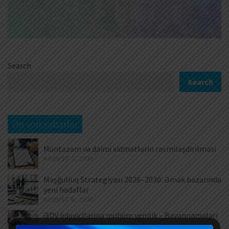
Search
Search
Ən son xəbərlər
Müntəzəm və daimi xidmətlərin rəsmiləşdirilməsi
AUGUST 7, 2026
Məşğulluq Strategiyası 2026–2030: Əmək bazarında
yeni hədəflər
AUGUST 6, 2026
ƏDV ödəyicilərinə mühüm yenilik – Bəyannamələri
vergi orqanı özü dolduracaq