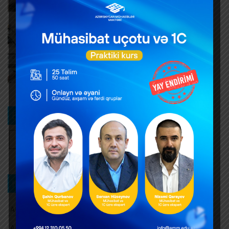
AUGUST 6, 2026
Hər yeni invoys üzrə ayrıca DTA-03 ərizəsi təqdim
edilməlidirmi?
AUGUST 6, 2026
Dövlət mülkiyyətində olan əsas vəsaitlərin
verilməsi qaydası dəyişib
AUGUST 5, 2026
Bizi izləyin
Kateqoriya üzrə axtarış
Aksiz vergisi
Amortizasiya ayırmaları