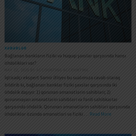
XƏBƏRLƏR
Bağlanan bankların fiziki və hüquqi şəxslər qarşısında hansı
öhdəlikləri var?
MAY 22, 2020
BY
ACCOUNTING ACCOUNTING
İqtisadçı ekspert Samir Əliyev bu sualımıza cavab olaraq
bildirib ki, bağlanan banklar fiziki şəxslər qarşısında iki
öhdəlik daşıyır: 1) qorunan əmanətlərin sahibləri; 2)
qorunmayan əmanətlərin sahibləri və fərdi sahibkarlar
qarşısında öhdəlik. Qorunan əmanətlərin sahibləri qarşısında
öhdəliklər özündə əmanətləri və fiziki …
Read More