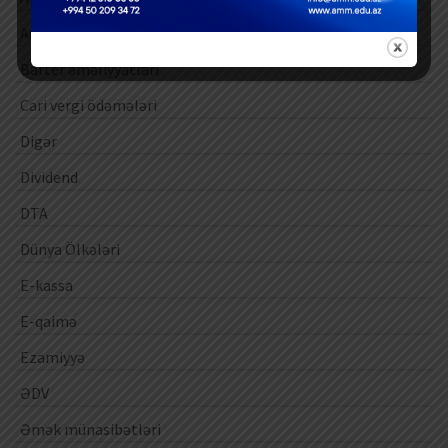
Audit
Barter əməliyyatları
Cari vergi ödəmələri
Digər
Dividend
DTA
Dünya Ölkələri
E-kassa
E-qaimə
Ezamiyyə
ƏDV
Əmək münasibətləri