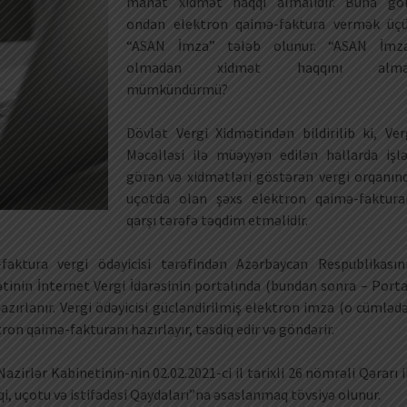
manat xidmət haqqı almalıdır. Buna gö
ondan elektron qaimə-faktura vermək üç
“ASAN İmza” tələb olunur. “ASAN İmz
olmadan xidmət haqqını alma
mümkündürmü?
Dövlət Vergi Xidmətindən bildirilib ki, Ver
Məcəlləsi ilə müəyyən edilən hallarda işlə
görən və xidmətləri göstərən vergi orqanın
uçotda olan şəxs elektron qaimə-faktura
qarşı tərəfə təqdim etməlidir.
aktura vergi ödəyicisi tərəfindən Azərbaycan Respublikasın
ətinin İnternet Vergi İdarəsinin portalında (bundan sonra – Porta
zırlanır. Vergi ödəyicisi gücləndirilmiş elektron imza (o cümləd
ron qaimə-fakturanı hazırlayır, təsdiq edir və göndərir.
azirlər Kabinetinin-nin 02.02.2021-ci il tarixli 26 nömrəli Qərarı i
i, uçotu və istifadəsi Qaydaları”na əsaslanmaq tövsiyə olunur.