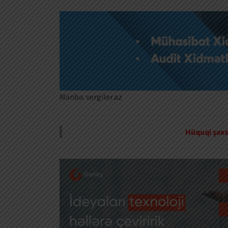
Mənbə: vergiler.az
Hüquqi şəxs