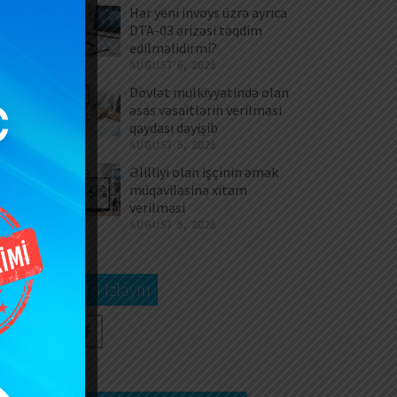
təqdim edilməlidirmi?
dəyişi
Hər yeni invoys üzrə ayrıca
DTA-03 ərizəsi təqdim
edilməlidirmi?
AUGUST 6, 2026
Dövlət mülkiyyətində olan
əsas vəsaitlərin verilməsi
qaydası dəyişib
AUGUST 5, 2026
Əlilliyi olan işçinin əmək
müqaviləsinə xitam
verilməsi
AUGUST 5, 2026
Bizi izləyin