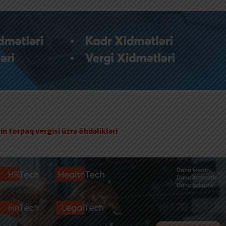
in torpaq vergisi üzrə öhdəlikləri