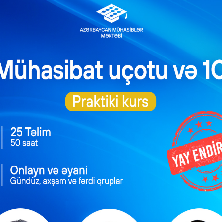
rında yeni hədəflər
orqanı özü dolduracaq