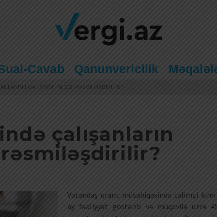
Sual-Cavab
Qanunvericilik
Məqaləl
ANLARIN FƏALIYYƏTI NECƏ RƏSMILƏŞDIRILIR?
ində çalışanların
 rəsmiləşdirilir?
Vətəndaş qrant müsabiqəsində təlimçi kimi
ay fəaliyyət göstərib və müqavilə üzrə 4