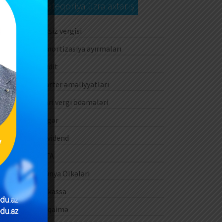
Kateqoriya üzrə axtarış
Aksiz vergisi
Amortizasiya ayırmaları
Audit
Barter əməliyyatları
Cari vergi ödəmələri
Digər
Dividend
DTA
Dünya Ölkələri
E-kassa
E-qaimə