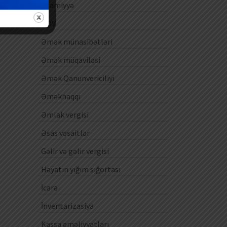
Ezamiyyə
ƏDV
Əmək münasibətləri
Əmək müqaviləsi
Əmək Qanunvericiliyi
Əməkhaqqı
Əmlak vergisi
Əsas vəsaitlər
Gəlir və gəlir vergisi
Həyatın yığım sığortası
İcarə
İnventarizasiya
Kassa əməliyyatları