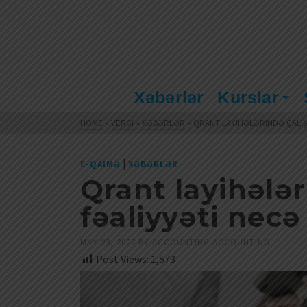
Xəbərlər
Kurslar
HOME
»
VERGI
»
XƏBƏRLƏR
»
QRANT LAYIHƏLƏRINDƏ ÇALIŞ
|
E-QAIMƏ
XƏBƏRLƏR
Qrant layihələr
fəaliyyəti necə
MAY 23, 2022
BY
ACCOUNTING ACCOUNTING
Post Views:
1,573