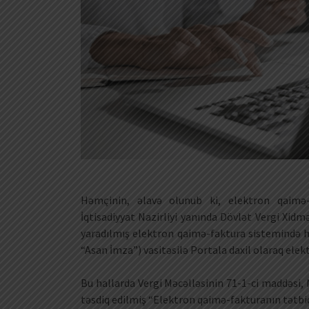
Həmçinin, əlavə olunub ki, elektron qaimə-f
İqtisadiyyat Nazirliyi yanında Dövlət Vergi Xidm
yaradılmış elektron qaimə-faktura sistemində ha
“Asan İmza”) vasitəsilə Portala daxil olaraq elekt
Bu hallarda Vergi Məcəlləsinin 71-1-ci maddəsi, N
təsdiq edilmiş “Elektron qaimə-fakturanın tətbiq