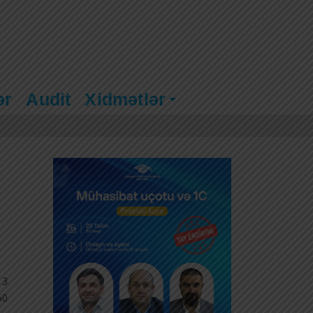
ər
Audit
Xidmətlər
 3
50