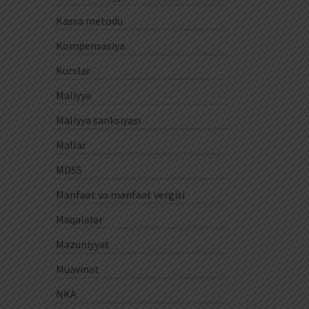
Kassa metodu
Kompensasiya
Kurslar
Maliyyə
Maliyyə sanksiyası
Mallar
MDSS
Mənfəət və mənfəət vergisi
Məqalələr
Məzuniyyət
Müavinət
NKA