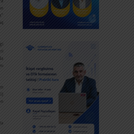
rə
ün
a”
q
gi
ri
da
nı
ın
l)
ən
lə