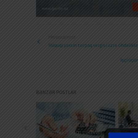
PREVIOUS POST
Hüquqi şəxsin torpaq vergisi üzrə öhdəliklə
İşçi üçü
BƏNZƏR POSTLAR
Əməkhaqqıdan vergi
göstərilən
tutulması: 2026-cı ildə
Məşğ
ox hissəsi
əməkhaqqı cədvəli
2