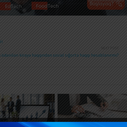
ri
NEXT POST
n ödənilən kirayə haqqından sosial sığorta haqqı hesablanırmı?
ƏDV ödəyicilərinə
ulluq Strategiyası
mühüm yenilik –
026–2030: Əmək
Bəyannamələri vergi