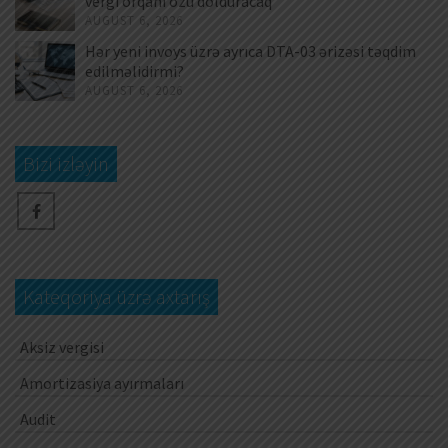
vergi orqanı özü dolduracaq
AUGUST 6, 2026
Hər yeni invoys üzrə ayrıca DTA-03 ərizəsi təqdim
edilməlidirmi?
AUGUST 6, 2026
Bizi izləyin
Kateqoriya üzrə axtarış
Aksiz vergisi
Amortizasiya ayırmaları
Audit