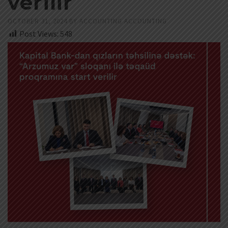
verilir
OCTOBER 31, 2024
BY
ACCOUNTING ACCOUNTING
Post Views:
548