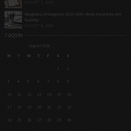
AUGUST 7, 2026
Məşğulluq Strategiyası 2026–2030: Əmək bazarında yeni
hədəflər
AUGUST 6, 2026
TƏQVIM
August 2026
M
T
W
T
F
S
S
1
2
3
4
5
6
7
8
9
10
11
12
13
14
15
16
17
18
19
20
21
22
23
24
25
26
27
28
29
30