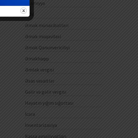
Ezamiyyə
ƏDV
Əmək münasibətləri
Əmək müqaviləsi
Əmək Qanunvericiliyi
Əməkhaqqı
Əmlak vergisi
Əsas vəsaitlər
Gəlir və gəlir vergisi
Həyatın yığım sığortası
İcarə
İnventarizasiya
Kassa əməliyyatları