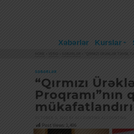
Xəbərlər
Kurslar
HOME
»
VERGI
»
XƏBƏRLƏR
»
“QIRMIZI ÜRƏKLƏR TƏHSIL T
XƏBƏRLƏR
“Qırmızı Ürəkl
Proqramı”nın q
mükafatlandırı
OCTOBER 3, 2022
BY
ACCOUNTING ACCOUNTING
Post Views:
1,406