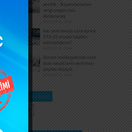
yenilik – Bəyannamələri
vergi orqanı özü
dolduracaq
AUGUST 6, 2026
Hər yeni invoys üzrə ayrıca
DTA-03 ərizəsi təqdim
edilməlidirmi?
AUGUST 6, 2026
Dövlət mülkiyyətində olan
əsas vəsaitlərin verilməsi
qaydası dəyişib
AUGUST 5, 2026
Bizi izləyin