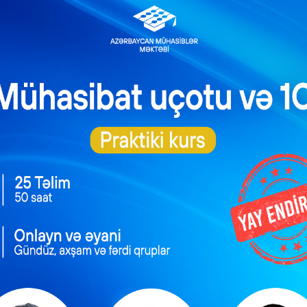
yyət” bölməsinə daxil olub ianələr etmək olar.
ilərmi?
NEXT POST
 şəxslərdən kənd təsərrüfatı malları hansı qaydada alınmalıdır?