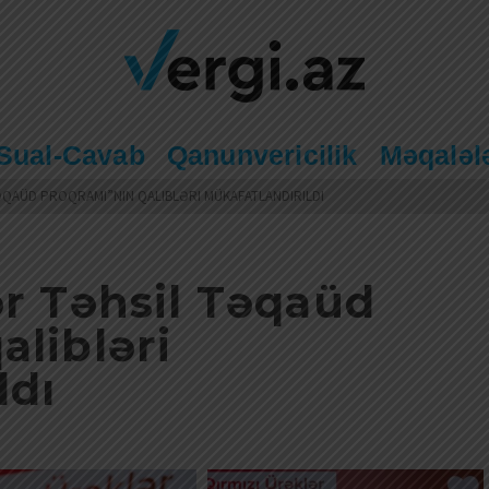
Sual-Cavab
Qanunvericilik
Məqaləl
ƏQAÜD PROQRAMI”NIN QALIBLƏRI MÜKAFATLANDIRILDI
ər Təhsil Təqaüd
alibləri
ldı