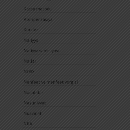
Kassa metodu
Kompensasiya
Kurslar
Maliyyə
Maliyyə sanksiyası
Mallar
MDSS
Mənfəət və mənfəət vergisi
Məqalələr
Məzuniyyət
Müavinət
NKA