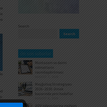
ha
və
yə
Search
Search
Ən son xəbərlər
Müntəzəm və daimi
xidmətlərin
rəsmiləşdirilməsi
da
AUGUST 7, 2026
Məşğulluq Strategiyası
2026–2030: Əmək
nd
bazarında yeni hədəflər
r.
AUGUST 6, 2026
ər
ƏDV ödəyicilərinə mühüm