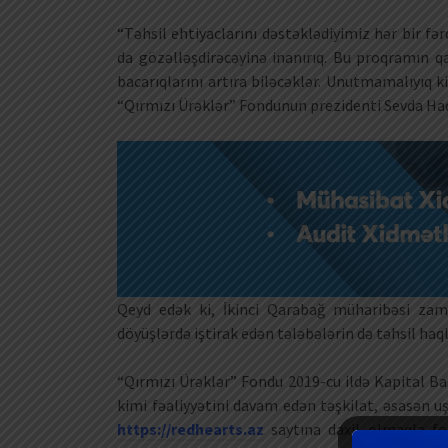
“Təhsil ehtiyaclarını dəstəklədiyimiz hər bir fə
da gözəlləşdirəcəyinə inanırıq. Bu proqramın qa
bacarıqlarını artıra biləcəklər. Unutmamalıyıq ki
“Qırmızı Ürəklər” Fondunun prezidenti Sevda Haqv
Qeyd edək ki, İkinci Qarabağ müharibəsi zama
döyüşlərdə iştirak edən tələbələrin də təhsil haql
“Qırmızı Ürəklər” Fondu 2019-cu ildə Kapital Ba
kimi fəaliyyətini davam edən təşkilat, əsasən uşa
https://redhearts.az
saytına daxil olmaqla fon