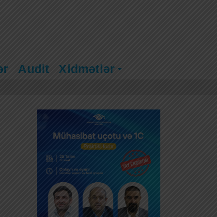
ər
Audit
Xidmətlər