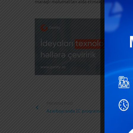
maraqlı məlumatları əldə etmək, həmçinin “Cəmi
PREVIOUS POST
Azərbaycanda 1C proqramı qadağan edilə b
Fiziki