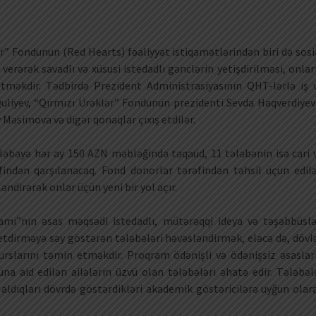
r” Fondunun (Red Hearts) fəaliyyət istiqamətlərindən biri də sosi
erərək savadlı və xüsusi istedadlı gənclərin yetişdirilməsi, onlar
etməkdir. Tədbirdə Prezident Administrasiyasının QHT-lərlə iş 
liyev, “Qırmızı Ürəklər” Fondunun prezidenti Sevda Haqverdiyev
Məsimova və digər qonaqlar çıxış etdilər.
ələbəyə hər ay 150 AZN məbləğində təqaüd, 11 tələbənin isə cari 
findən qarşılanacaq. Fond donorlar tərəfindən təhsil üçün edil
əndirərək onlar üçün yeni bir yol açır.
mı”nın əsas məqsədi istedadlı, mütərəqqi ideya və təşəbbüslə
 etdirməyə səy göstərən tələbələri həvəsləndirmək, eləcə də, dövl
surslarını təmin etməkdir. Proqram ödənişli və ödənişsiz əsaslar
na aid edilən ailələrin üzvü olan tələbələri əhatə edir. Tələbəl
aldıqları dövrdə göstərdikləri akademik göstəricilərə uyğun olar