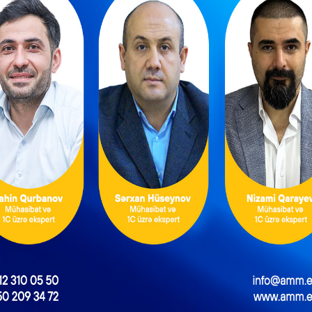
ntəzəm və daimi
Məşğulluq Strategiyası
xidmətlərin
2026–2030: Əmək
əsmiləşdirilməsi
bazarında yeni hədəflər