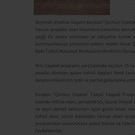
Xeyirxah əməllər həyata keçirən “Qırmızı Ürəklə
həssas qrupdan olan insanların təhsilinə dəstək v
qayğı ilə əhatə olunması və inkişafını təmin 
kommunikasiya şöbəsinin sektor müdiri Vüsal Qu
Bakı Təhsil Məlumat Mərkəzinin direktoru Günay 
Yeni təqaüd proqramı çərçivəsində seçilən 15 t
əvvəlki dövrdən qalan təhsil haqları fond tərə
ianələri ölkəmizin işıqlı və parlaq gələcəyinə yönl
Fondun “Qırmızı Ürəklər Təhsil Təqaüd Proqra
özündə ehtiva edən, perspektivli, özünü inkişaf
və qeyri-dövlət sektorları üçün güclü insan re
təhsil alan, sosial baxımdan həssas əhali qrupu
proqramdan universitetə qəbul balına və təhsil 
faydalanırlar.