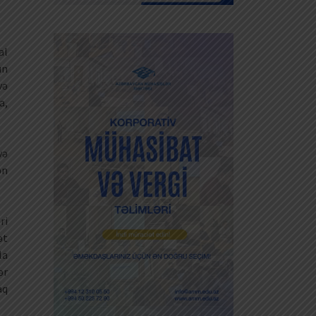
al
ın
və
a,
və
ən
ri
ət
la
ər
aq