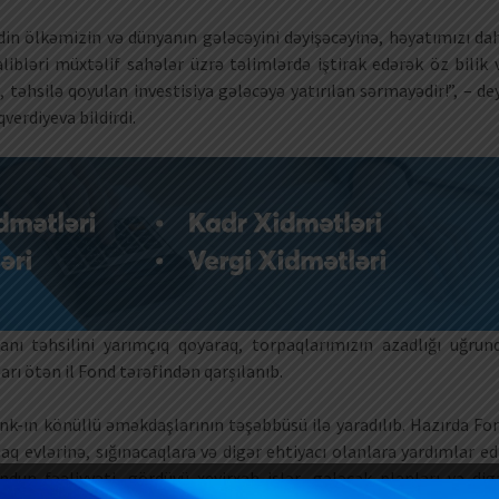
rdin ölkəmizin və dünyanın gələcəyini dəyişəcəyinə, həyatımızı da
libləri müxtəlif sahələr üzrə təlimlərdə iştirak edərək öz bilik 
, təhsilə qoyulan investisiya gələcəyə yatırılan sərmayədir!”, – de
erdiyeva bildirdi.
nı təhsilini yarımçıq qoyaraq, torpaqlarımızın azadlığı uğrun
arı ötən il Fond tərəfindən qarşılanıb.
nk-ın könüllü əməkdaşlarının təşəbbüsü ilə yaradılıb. Hazırda Fo
q evlərinə, sığınacaqlara və digər ehtiyacı olanlara yardımlar edi
dun fəaliyyəti, gördüyü xeyirxah işlər, gələcək planları və dig