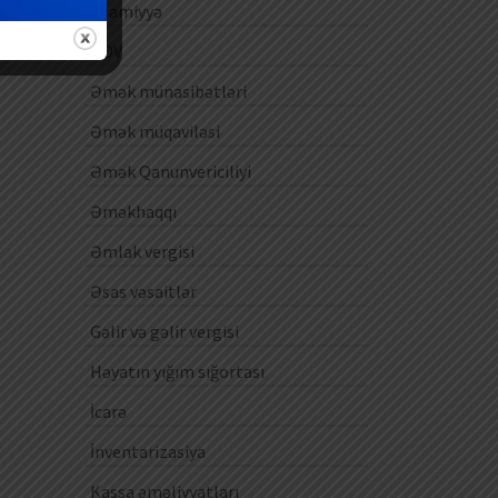
Ezamiyyə
ƏDV
Əmək münasibətləri
Əmək müqaviləsi
Əmək Qanunvericiliyi
Əməkhaqqı
Əmlak vergisi
Əsas vəsaitlər
Gəlir və gəlir vergisi
Həyatın yığım sığortası
İcarə
İnventarizasiya
Kassa əməliyyatları