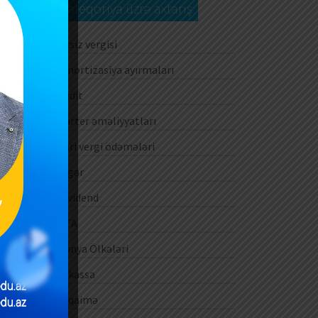
Kateqoriya üzrə axtarış
Aksiz vergisi
Amortizasiya ayırmaları
Audit
Barter əməliyyatları
Cari vergi ödəmələri
Digər
Dividend
DTA
Dünya Ölkələri
E-kassa
E-qaimə