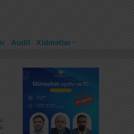
ər
Audit
Xidmətlər
zi
də