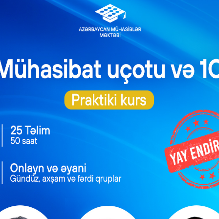
ƏDV ödəyicilərinə
ulluq Strategiyası
mühüm yenilik –
026–2030: Əmək
Bəyannamələri vergi
rında yeni hədəflər
orqanı özü dolduracaq