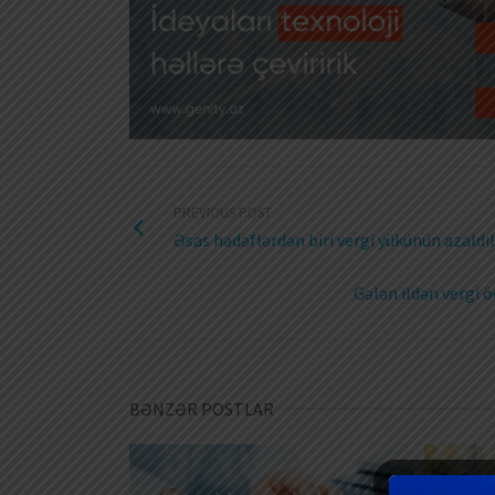
PREVIOUS POST
Əsas hədəflərdən biri vergi yükünün azaldıl
Gələn ildən vergi ö
BƏNZƏR POSTLAR