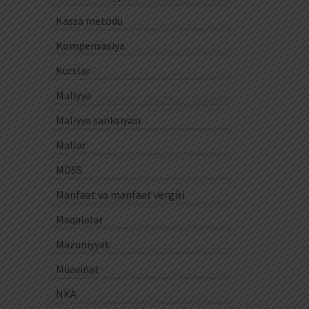
Kassa metodu
Kompensasiya
Kurslar
Maliyyə
Maliyyə sanksiyası
Mallar
MDSS
Mənfəət və mənfəət vergisi
Məqalələr
Məzuniyyət
Müavinət
NKA