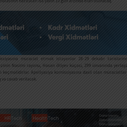
ələsinin nəticələri isə yaxın 10 gün ərzində elan olunacaq.
issiyasına müraciət etmək istəyənlər 28-29 dekabr tarixlərin
zinin Nəsimi rayonu, Həsən Əliyev küçəsi, 299 ünvanında yerləş
n keçməlidirlər. Apellyasiya komissiyasına daxil olan müraciətlər
q və cavab veriləcək.