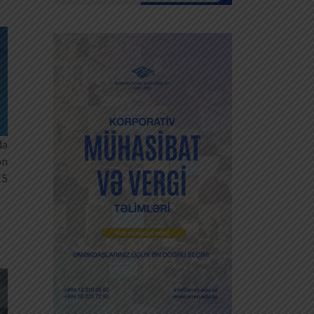
də
ən
 5