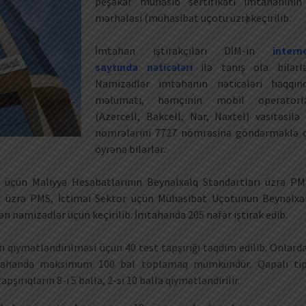
peşəkar mühasib sertifikatı imtahanının
mərhələsi (mühasibat uçotu üzrә) keçirilib.
İmtahan iştirakçıları DİM-in
intern
saytında nəticələri
ilə tanış ola bilərlə
Namizədlər imtahanın nəticələri haqqın
məlumatı, həmçinin mobil operatorl
(Azercell, Bakcell, Nar, Naxtel) vasitəsilə 
nömrələrini 7727 nömrəsinə göndərməklə 
öyrənə bilərlər.
i üçün Maliyyə Hesabatlarının Beynəlxalq Standartları üzrə PM
rı üzrə PMS, İctimai Sektor üçün Mühasibat Uçotunun Beynəlxa
yən namizədlər üçün keçirilib. İmtahanda 205 nəfər iştirak edib.
n qiymətləndirilməsi üçün 40 test tapşırığı təqdim edilib. Onlard
. İmtahanda maksimum 100 bal toplamaq mümkündür. Qapalı tip
tapşırıqların 8-i 5 balla, 2-si 10 balla qiymətləndirilir.