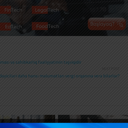
ması və sahibkarlıq fəaliyyətinin təşviqidir
NEXT POST
dəyiciləri daha hansı məlumatları vergi orqanına verə bilərlər?