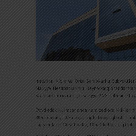
İmtahan Kiçik və Orta Sahibkarlıq Subyektlər
Maliyyə Hesabatlarının Beynəlxalq Standartla
Standartları üzrə – I, II səviyyə PMS-i almaq istə
Qeyd edək ki, imtahanda namizədlərə biliklərini
30-u qapalı, 10-u açıq tipli tapşırıqlardır
tapşırıqların 20-si 1 balla, 10-u 2 balla, açıq tipli 