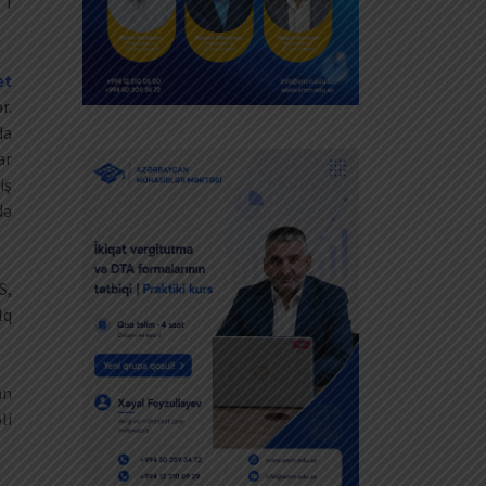
 I
et
r.
da
ar
iş
də
S,
lq
an
li