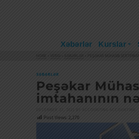
Xəbərlər
Kurslar
HOME
»
VERGI
»
XƏBƏRLƏR
»
PEŞƏKAR MÜHASIB SERTIFIKA
XƏBƏRLƏR
Peşəkar Mühasi
imtahanının nə
DECEMBER 27, 2021
BY
ACCOUNTING ACCOUNTING
Post Views:
2,270