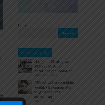
Search
Search
Ən son xəbərlər
Məşğulluq Strategiyası
2026–2030: Əmək
bazarında yeni hədəflər
AUGUST 6, 2026
ƏDV ödəyicilərinə mühüm
yenilik – Bəyannamələri
vergi orqanı özü
dolduracaq
AUGUST 6, 2026