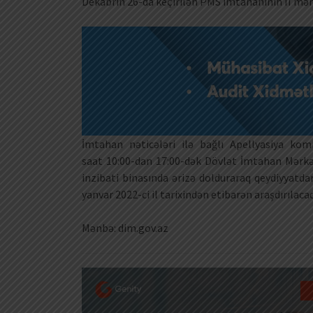
Dekabrın 26-da keçirilən PMS imtahanının II mərh
İmtahan nəticələri ilə bağlı Apellyasiya kom
saat 10:00-dan 17:00-dək Dövlət İmtahan Mərkə
inzibati binasında ərizə dolduraraq qeydiyyatda
yanvar 2022-ci il tarixindən etibarən araşdırılaca
Mənbə: dim.gov.az