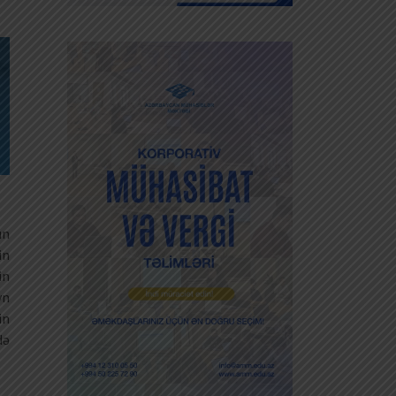
un
in
in
yn
in
də