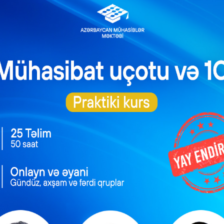
ibkarlar, investorlar üçün daha davamlı, dinamik və cəlbedici ha
rbaşa töhfə verir
nes mühiti gələcək çağırışları idarə etmək, yeni imkanlard
töhfə vermək üçün daha yaxşı mövqeyə malik olur. Bu, həm də ölkə
nin davamlı gələcəyi yeni texnologiyalara bağlıdır ki, ölkəmiz də 
ktləri üçün elektron yeniliklərin tətbiqini diqqətdə saxlayır.