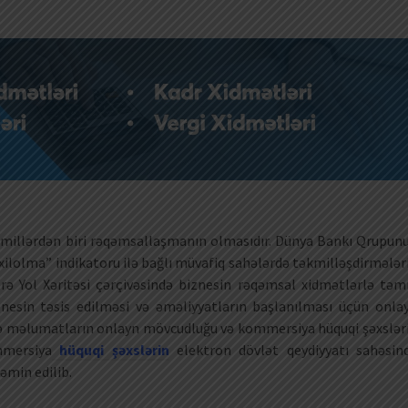
amillərdən biri rəqəmsallaşmanın olmasıdır. Dünya Bankı Qrupun
axilolma” indikatoru ilə bağlı müvafiq sahələrdə təkmilləşdirmələr
zrə Yol Xəritəsi çərçivəsində biznesin rəqəmsal xidmətlərlə təm
iznesin təsis edilməsi və əməliyyatların başlanılması üçün onla
rədə məlumatların onlayn mövcudluğu və kommersiya hüquqi şəxslər
mmersiya
hüquqi şəxslərin
elektron dövlət qeydiyyatı sahəsin
əmin edilib.