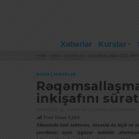
Xəbərlər
Kurslar
HOME
»
VERGI
»
XƏBƏRLƏR
»
RƏQƏMSALLAŞMA ÖZƏL SEKTO
|
DIGƏR
XƏBƏRLƏR
Rəqəmsallaşma
inkişafını sürət
NOVEMBER 22, 2024
BY
ACCOUNTING ACCOUNTING
Post Views:
6,064
Ölkəmizdə özəl sektorun, xüsusilə də kiçik və 
çevrilməsi üçün işgüzar mühitin əhəmiyyətl