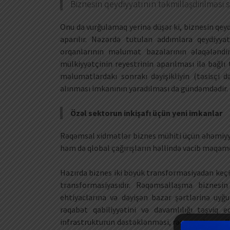
Biznesin qeydiyyatının təkmilləşdirilməsi sa
Onu da vurğulamaq yerinə düşər ki, biznesin qeydi
aparılır. Nəzərdə tutulan addımlara qeydiyy
orqanlarının məlumat bazalarının əlaqələndiri
mülkiyyətçinin reyestrinin aparılması ilə bağl
məlumatlardakı sonrakı dəyişikliyin (təsisçi d
alınması imkanının yaradılması da gündəmdədir.
Özəl sektorun inkişafı üçün yeni imkanlar
Rəqəmsal xidmətlər biznes mühiti üçün əhəmiyyət
həm də qlobal çağırışların həllində vacib məqamd
Hazırda biznes iki böyük transformasiyadan keçir
transformasiyasıdır. Rəqəmsallaşma biznesin
ehtiyaclarına və dəyişən bazar şərtlərinə uyğu
rəqabət qabiliyyətini və davamlılığı təşviq 
infrastrukturun dəstəklənməsi, rəqəmsal savadlı