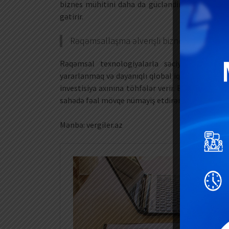
biznes mühitini daha da gücləndirərək, onu sah
gətirir.
Rəqəmsallaşma əlverişli biznes mühitinə bi
Rəqəmsal texnologiyalarla səciyyələnən biz
yararlanmaq və dayanıqlı qlobal iqtisadiyyata 
investisiya axınına töhfələr verir. Biznes mühiti
sahədə fəal mövqe nümayiş etdirərək, biznes subye
Mənbə: vergiler.az