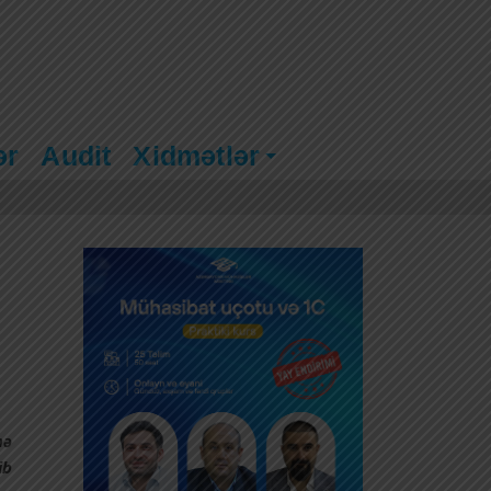
ər
Audit
Xidmətlər
nə
ib