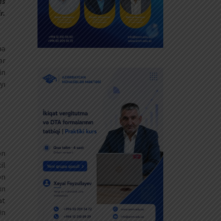
as
r.
nə
ər
in
yı
ən
il
ən
ın
at
in