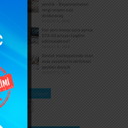
la
yenilik – Bəyannamələri
vergi orqanı özü
dolduracaq
AUGUST 6, 2026
Hər yeni invoys üzrə ayrıca
DTA-03 ərizəsi təqdim
an
edilməlidirmi?
yə
AUGUST 6, 2026
bu
Dövlət mülkiyyətində olan
əsas vəsaitlərin verilməsi
qaydası dəyişib
AUGUST 5, 2026
Bizi izləyin