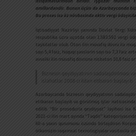
istiqamətlərindən biridir. İşgüzar mühitin
amillərdəndir. Bunun üçün də Azərbaycanda biz
Bu proses isə öz növbəsində aktiv vergi ödəyicilər
İqtisadiyyat Nazirliyi yanında Dövlət Vergi Xi
respublika üzrə uçotda olan 1.583.592 vergi ödəyi
təşkilatlar olub. Ötən ilin müvafiq dövrü ilə mü
sayı 5,4 faiz, hüquqi şəxslərin sayı isə 7,3 faiz 
əvvəlki ilin müvafiq dövrünə nisbətən 10,8 faiz ar
Biznesin qeydiyyatının sadələşdirilməsi və
islahatlar 2008-ci ildən etibarən başlayıb
Azərbaycanda biznesin qeydiyyatının sadələşdir
etibarən başlayıb və görülmüş işlər nəticəsind
edilib. “Bir prosedurla qeydiyyat” layihəsi is
2021-ci ilin mart ayında “Təqdir” kateqoriyasın
60-a yaxın qurumunu özündə birləşdirən Korpo
ölkəmizin rəqəmsal texnologiyalar vasitəsilə qey