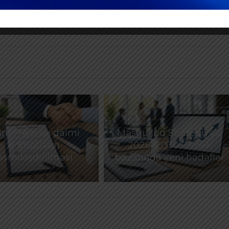
otu və istifadəsi qaydalarında dəyişiklik edildi
NEXT POST
dəyişikliklərdən sonra işçinin əmək stajı necə hesablanacaq?
ntəzəm və daimi
Məşğulluq Strategiyası
xidmətlərin
2026–2030: Əmək
əsmiləşdirilməsi
bazarında yeni hədəflər