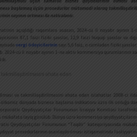
 təkmilləşməsi üçün səmərəli biznes qaydalarının olması əs
nesə başlamaq üçün prosedurlar mütəmadi olaraq təkmilləşdirili
inin sayının artması ilə nəticələnir.
dmətinin açıqldığı rəqəmlərə əsasən, 2024-cü il noyabr ayının 1-
cisinin 87,1 faizi fiziki şəxslər, 12,9 faizi hüquqi şəxslər və dig
qayisədə
vergi ödəyicilərinin
sayı 5,6 faiz, o cümlədən fiziki şəxslər
artıb. 2024-cü il noyabr ayının 1-nə aktiv kommersiya qurumlarının sa
tıb.
 təkmilləşdirilməsini əhatə edən
ilməsi və təkmilləşdirilməsini əhatə edən islahatlar 2008-ci ild
ə ölkəmiz dünyada biznesə başlama indikatoru üzrə ilk onluğa dax
ə Korporativ Qeydiyyatçılar Forumunun İcraiyyə Komitəsi tərəfind
da mükafata layiq görülüb. Dünya üzrə kommersiya qeydiyyatçıların
rativ Qeydiyyatçılar Forumunun “Təqdir” kateqoriyasında mükaf
diyyat prosedurlarının asanlaşdırılması istiqamətində fəaliyyətin