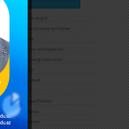
Kateqoriya üzrə axtarış
Aksiz vergisi
Amortizasiya ayırmaları
Audit
Barter əməliyyatları
Cari vergi ödəmələri
Digər
Dividend
DTA
Dünya Ölkələri
E-kassa
E-qaimə