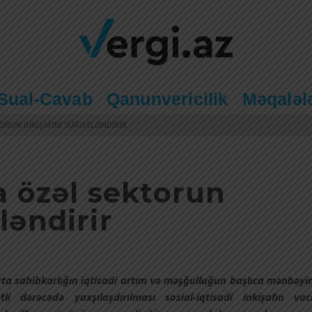
Sual-Cavab
Qanunvericilik
Məqaləl
RUN INKIŞAFINI SÜRƏTLƏNDIRIR
 özəl sektorun
ləndirir
orta sahibkarlığın iqtisadi artım və məşğulluğun başlıca mənbəyi
i dərəcədə yaxşılaşdırılması sosial-iqtisadi inkişafın vac