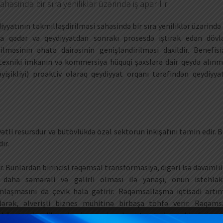
həsində bir sıra yeniliklər üzərində iş aparılır
yyatının təkmilləşdirilməsi sahəsində bir sıra yeniliklər üzərində 
ata qədər və qeydiyyatdan sonrakı prosesdə iştirak edən dövl
lməsinin əhatə dairəsinin genişləndirilməsi daxildir. Benefisi
ı texniki imkanın və kommersiya hüquqi şəxslərə dair qeydə alınm
əyişikliyi) proaktiv olaraq qeydiyyat orqanı tərəfindən qeydiyya
li resursdur və bütövlükdə özəl sektorun inkişafını təmin edir. B
ır.
. Bunlardan birincisi rəqəmsal transformasiya, digəri isə davamlıl
 daha səmərəli və gəlirli olması ilə yanaşı, onun istehlak
nlaşmasını da çevik hala gətirir. Rəqəmsallaşma iqtisadi artım
edərək, əlverişli biznes mühitinə birbaşa töhfə verir. Rəqəms
lığın təşviq edilməsi və innovasiya ekosistemlərinin inkişafı ümu