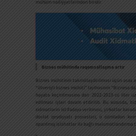
mühüm nailiyyətlərindən biridir.
Biznes mühitində rəqəmsallaşma artır
Biznes mühitinin təkmilləşdirilməsi üçün əsas 
“Əlverişli biznes mühiti” layihəsinin “Biznesə d
həyata keçirilməsinə dair 2022-2023-cü illər ü
edilməsi işləri davam etdirilib. Bu xüsusda, b
xidmətlərin istifadəyə verilməsi, şirkətlər ba
dövlət qeydiyyatı prosesləri, o cümlədən ko
aparılmış islahatlar ilə bağlı məlumatlandırma t