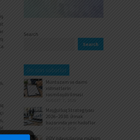
iş
ət
ar
Search
ış
Search
ta
Ən son xəbərlər
Müntəzəm və daimi
u,
xidmətlərin
rəsmiləşdirilməsi
AUGUST 7, 2026
ıq
Məşğulluq Strategiyası
çı
2026–2030: Əmək
ı,
bazarında yeni hədəflər
al
AUGUST 6, 2026
mi
ƏDV ödəyicilərinə mühüm