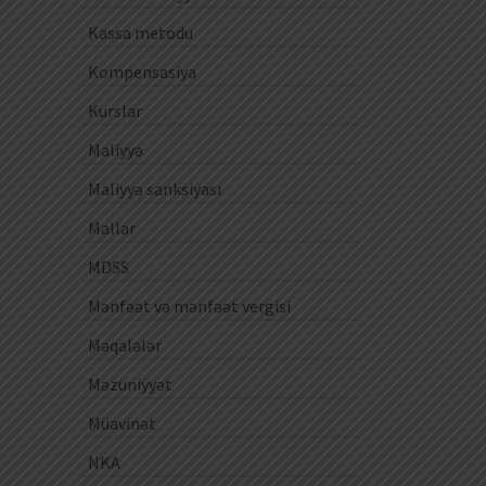
Kassa metodu
Kompensasiya
Kurslar
Maliyyə
Maliyyə sanksiyası
Mallar
MDSS
Mənfəət və mənfəət vergisi
Məqalələr
Məzuniyyət
Müavinət
NKA