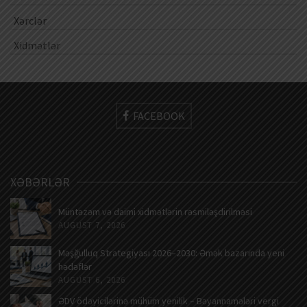
Xərclər
Xidmətlər
FACEBOOK
XƏBƏRLƏR
Müntəzəm və daimi xidmətlərin rəsmiləşdirilməsi
AUGUST 7, 2026
Məşğulluq Strategiyası 2026–2030: Əmək bazarında yeni
hədəflər
AUGUST 6, 2026
ƏDV ödəyicilərinə mühüm yenilik – Bəyannamələri vergi