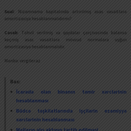
Sual
: Nizamnamə kapitalında artırılmış əsas vəsaitlərə
amortizasiya hesablanmalıdırmı?
Cavab
: Təhvil verilmiş və qaydalar çərçivəsində balansa
keçmiş əsas vəsaitlərə mövcud normalara uyğun
amortizasiya hesablanmalıdır.
Mənbə: vergiler.az
Bax:
İcarədə olan binanın təmir xərclərinin
hesablanması
Büdcə təşkilatlarında işçilərin ezamiyyə
xərclərinin hesablanması
Malların alış aktının tərtib edilməsi