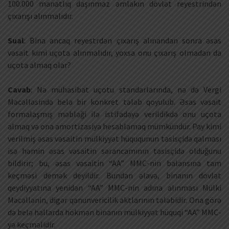
100.000 manatlıq daşınmaz əmlakın dövlət reyestrindən
çıxarışı alınmalıdır.
Sual
: Bina ancaq reyestrdən çıxarış alınandan sonra əsas
vəsait kimi uçota alınmalıdır, yoxsa onu çıxarış olmadan da
uçota almaq olar?
Cavab
: Nə mühasibat uçotu standarlarında, nə də Vergi
Məcəlləsində belə bir konkret tələb qoyulub. Əsas vəsait
formalaşmış məbləği ilə istifadəyə verildikdə onu uçota
almaq və ona amortizasiya hesablamaq mümkündür. Pay kimi
verilmiş əsas vəsaitin mülkiyyət hüququnun təsisçidə qalması
isə həmin əsas vəsaitin sərancamının təsisçidə olduğunu
bildirir; bu, əsas vəsaitin “AA” MMC-nin balansına tam
keçməsi demək deyildir. Bundan əlavə, binanın dövlət
qeydiyyatına yenidən “AA” MMC-nin adına alınması Mülki
Məcəllənin, digər qanunvericilik aktlarının tələbidir. Ona görə
də belə hallarda hökmən binanın mülkiyyət hüquqi “AA” MMC-
yə keçməlidir.