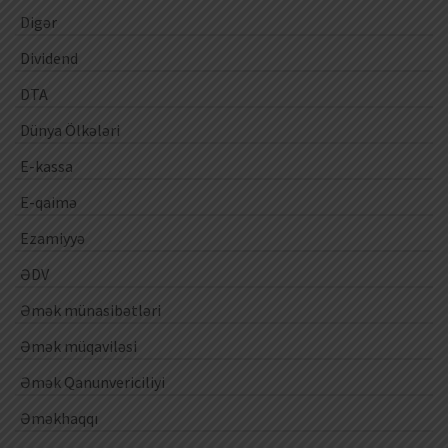
Digər
Dividend
DTA
Dünya Ölkələri
E-kassa
E-qaimə
Ezamiyyə
ƏDV
Əmək münasibətləri
Əmək müqaviləsi
Əmək Qanunvericiliyi
Əməkhaqqı