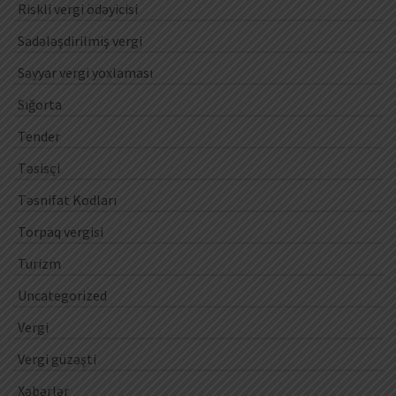
Riskli vergi ödəyicisi
Sadələşdirilmiş vergi
Səyyar vergi yoxlaması
Sığorta
Tender
Təsisçi
Təsnifat Kodları
Torpaq vergisi
Turizm
Uncategorized
Vergi
Vergi güzəşti
Xəbərlər