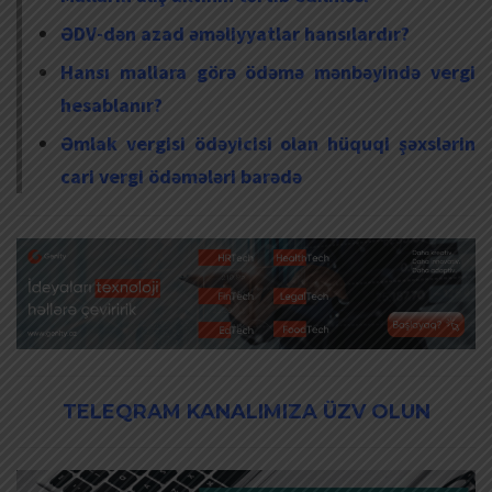
ƏDV-dən azad əməliyyatlar hansılardır?
Hansı mallara görə ödəmə mənbəyində vergi
hesablanır?
Əmlak vergisi ödəyicisi olan hüquqi şəxslərin
cari vergi ödəmələri barədə
TELEQRAM KANALIMIZA ÜZV OLUN