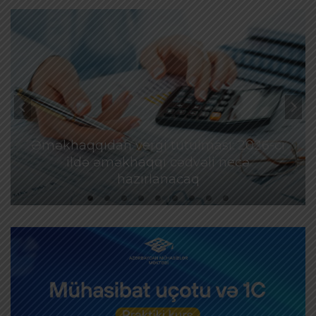
Əməkhaqqıdan vergi tutulması: 2026-cı
ildə əməkhaqqı cədvəli necə
hazırlanacaq