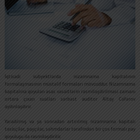
İqtisadi subyektlərdə nizamnamə kapitalının
formalaşmasının müxtəlif formaları mövcuddur. Nizamnamə
kapitalına qoyulan əsas vəsaitlərin rəsmiləşdirilməsi zamanı
ortara çıxan sualları sərbəst auditor Altay Cəfərov
aydınlaşdırır.
Yaradılmış və ya sonradan artırılmış nizamnamə kapitalı
təsisçilər, payçılar, səhmdarlar tərəfindən bir çox formalı pay
qoyuluşu ilə rəsmiləşdirilir.