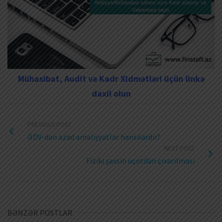
Mühasibat, Audit və Kadr Xidmətləri üçün linkə
daxil olun
PREVIOUS POST
ƏDV-dən azad əməliyyatlar hansılardır?
NEXT POST
Fiziki şəxsin uçotdan çıxarılması
BƏNZƏR POSTLAR