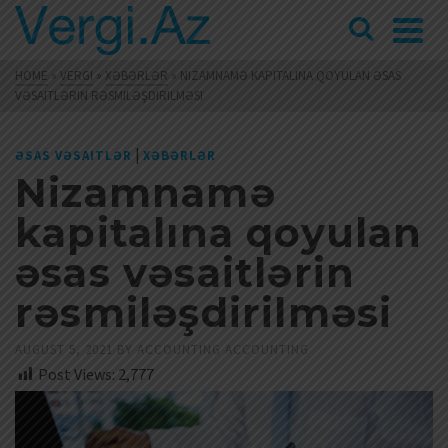
HOME
»
VERGI
»
XƏBƏRLƏR
»
NIZAMNAMƏ KAPITALINA QOYULAN ƏSAS
VƏSAITLƏRIN RƏSMILƏŞDIRILMƏSI
|
ƏSAS VƏSAITLƏR
XƏBƏRLƏR
Nizamnamə
kapitalına qoyulan
əsas vəsaitlərin
rəsmiləşdirilməsi
AUGUST 5, 2021
BY
ACCOUNTING ACCOUNTING
Post Views:
2,777