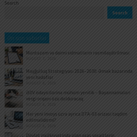
Search
Search
Ən son xəbərlər
Müntəzəm və daimi xidmətlərin rəsmiləşdirilməsi
AUGUST 7, 2026
Məşğulluq Strategiyası 2026–2030: Əmək bazarında
yeni hədəflər
AUGUST 6, 2026
ƏDV ödəyicilərinə mühüm yenilik – Bəyannamələri
vergi orqanı özü dolduracaq
AUGUST 6, 2026
Hər yeni invoys üzrə ayrıca DTA-03 ərizəsi təqdim
edilməlidirmi?
AUGUST 6, 2026
Dövlət mülkiyyətində olan əsas vəsaitlərin