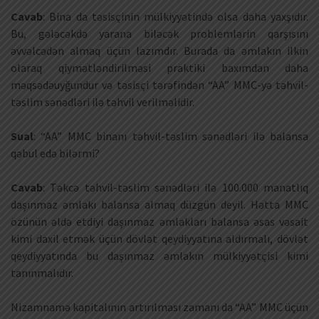
Cavab
: Bina da təsisçinin mülkiyyətində olsa daha yaxşıdır.
Bu, gələcəkdə yarana biləcək problemlərin qarşısını
əvvəlcədən almaq üçün lazımdır. Burada da əmlakın ilkin
olaraq qiymətləndirilməsi praktiki baxımdan daha
məqsədəuyğundur və təsisçi tərəfindən “AA” MMC-yə təhvil-
təslim sənədləri ilə təhvil verilməlidir.
Sual
: “AA” MMC binanı təhvil-təslim sənədləri ilə balansa
qəbul edə bilərmi?
Cavab
: Təkcə təhvil-təslim sənədləri ilə 100.000 manatlıq
daşınmaz əmlakı balansa almaq düzgün deyil. Hətta MMC
özünün əldə etdiyi daşınmaz əmlakları balansa əsas vəsait
kimi daxil etmək üçün dövlət qeydiyyatına aldırmalı, dövlət
qeydiyyatında bu daşınmaz əmlakın mülkiyyətçisi kimi
tanınmalıdır.
Nizamnamə kapitalının artırılması zamanı da “AA” MMC üçün