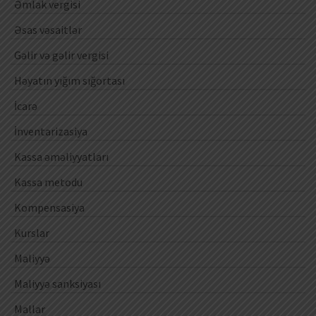
Əmlak vergisi
Əsas vəsaitlər
Gəlir və gəlir vergisi
Həyatın yığım sığortası
İcarə
İnventarizasiya
Kassa əməliyyatları
Kassa metodu
Kompensasiya
Kurslar
Maliyyə
Maliyyə sanksiyası
Mallar