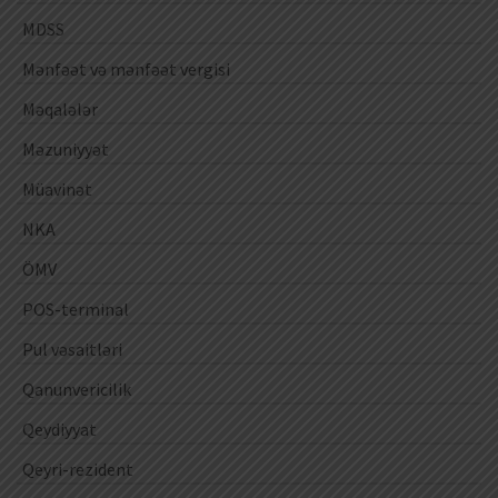
MDSS
Mənfəət və mənfəət vergisi
Məqalələr
Məzuniyyət
Müavinət
NKA
ÖMV
POS-terminal
Pul vəsaitləri
Qanunvericilik
Qeydiyyat
Qeyri-rezident