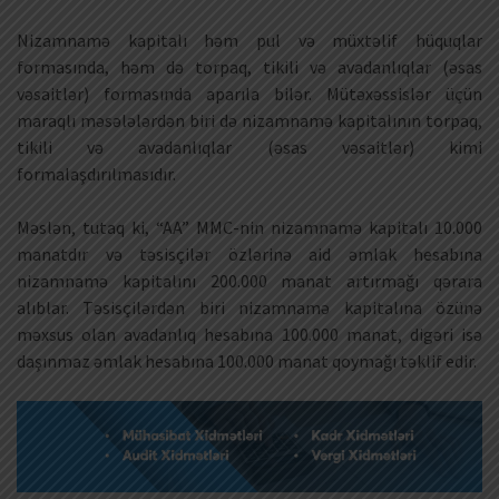
Nizamnamə kapitalı həm pul və müxtəlif hüquqlar
formasında, həm də torpaq, tikili və avadanlıqlar (əsas
vəsaitlər) formasında aparıla bilər. Mütəxəssislər üçün
maraqlı məsələlərdən biri də nizamnamə kapitalının torpaq,
tikili və avadanlıqlar (əsas vəsaitlər) kimi
formalaşdırılmasıdır.
Məslən, tutaq ki, “AA” MMC-nin nizamnamə kapitalı 10.000
manatdır və təsisçilər özlərinə aid əmlak hesabına
nizamnamə kapitalını 200.000 manat artırmağı qərara
alıblar. Təsisçilərdən biri nizamnamə kapitalına özünə
məxsus olan avadanlıq hesabına 100.000 manat, digəri isə
daşınmaz əmlak hesabına 100.000 manat qoymağı təklif edir.