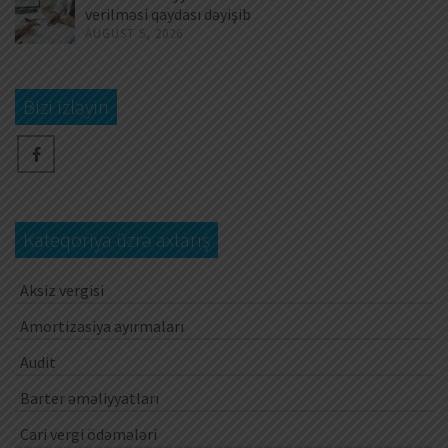
verilməsi qaydası dəyişib
AUGUST 5, 2026
Bizi izləyin
Kateqoriya üzrə axtarış
Aksiz vergisi
Amortizasiya ayırmaları
Audit
Barter əməliyyatları
Cari vergi ödəmələri