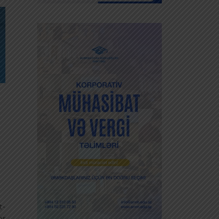
t-
ər