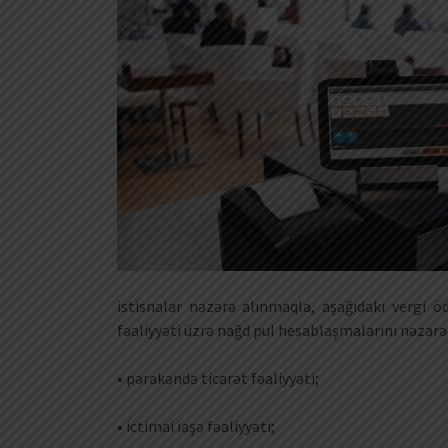
istisnalar nəzərə alınmaqla, aşağıdakı vergi ö
fəaliyyəti üzrə nağd pul hesablaşmalarını nəzarət
• pərakəndə ticarət fəaliyyəti;
• ictimai iaşə fəaliyyəti;