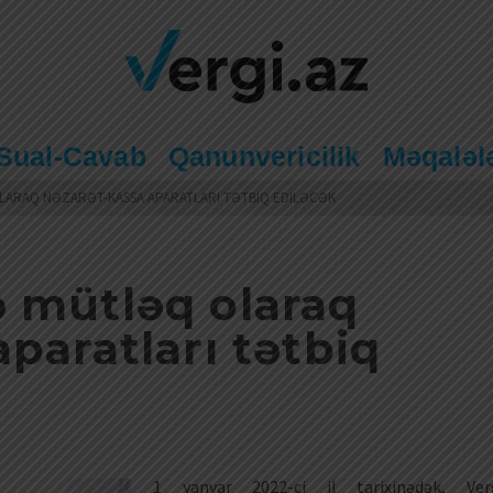
Sual-Cavab
Qanunvericilik
Məqaləl
ARAQ NƏZARƏT-KASSA APARATLARI TƏTBIQ EDILƏCƏK
 mütləq olaraq
paratları tətbiq
1 yanvar 2022-ci il tarixinədək, Ver