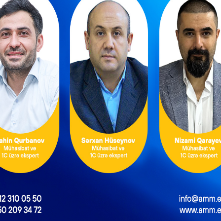
isi müştəriyə nağd hesablaşmalar zamanı nəzarət-kassa aparatın
əsmiləşdirilməsi vergi orqanının elektron informasiya sisteminə re
sitəsilə həyata keçiriləcək.
sa aparatı tətbiq edən vergi ödəyiciləri təqdim etdikləri mala (i
 halda da qarşı tərəfə nəzarət-kassa aparatının çekini təqd
roblemlər və həlli yolları