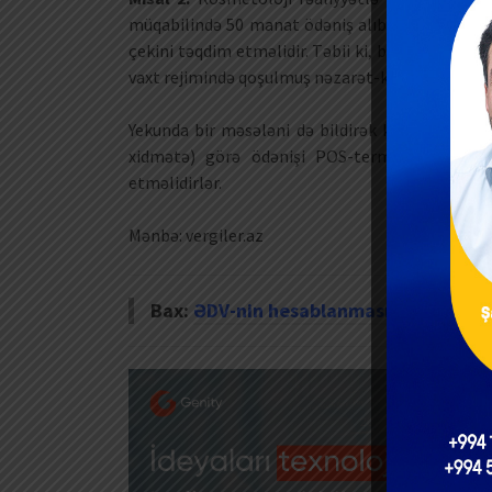
müqabilində 50 manat ödəniş alıb. Vergi ödəyic
çekini təqdim etməlidir. Təbii ki, bu xidmətin r
vaxt rejimində qoşulmuş nəzarət-kassa aparatı va
Yekunda bir məsələni də bildirək ki, nəzarət-kas
xidmətə) görə ödənişi POS-terminalla aldığı
etməlidirlər.
Mənbə: vergiler.az
Bax:
ƏDV-nin hesablanmasında yaranan p