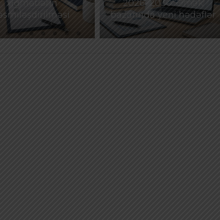
xidmətlərin
2026–2030: Əmək
əsmiləşdirilməsi
bazarında yeni hədəflər