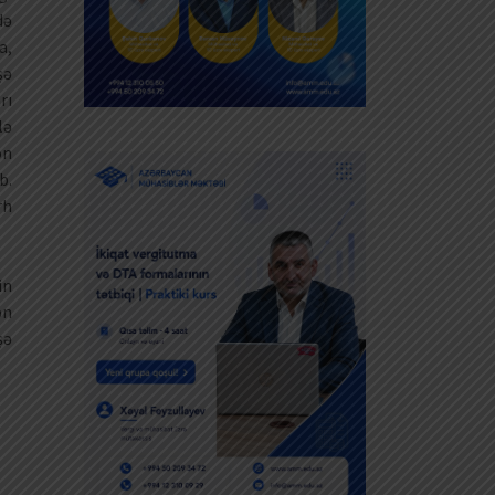
də
a,
şə
rı
lə
on
b.
rh
in
ən
şə