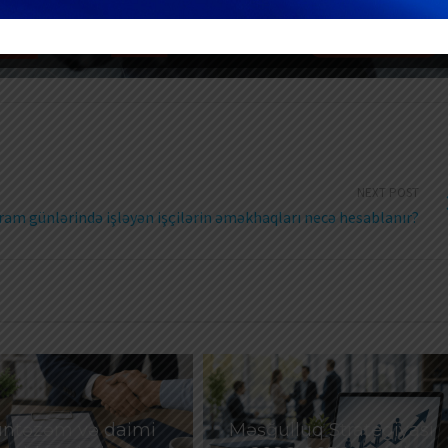
NEXT POST
ram günlərində işləyən işçilərin əməkhaqları necə hesablanır?
ntəzəm və daimi
Məşğulluq Strategiyası