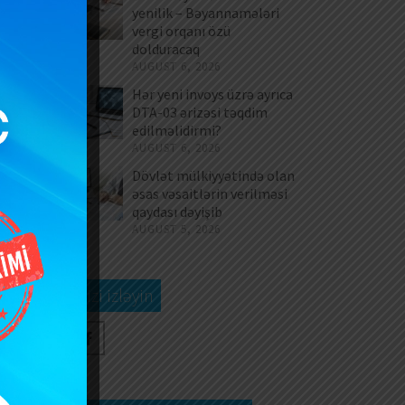
yenilik – Bəyannamələri
ən
vergi orqanı özü
dolduracaq
AUGUST 6, 2026
im
Hər yeni invoys üzrə ayrıca
ol
DTA-03 ərizəsi təqdim
də
edilməlidirmi?
AUGUST 6, 2026
Dövlət mülkiyyətində olan
əsas vəsaitlərin verilməsi
r,
qaydası dəyişib
AUGUST 5, 2026
ğd
Bizi izləyin
gi
və
uq