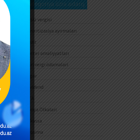
Kateqoriya üzrə axtarış
ın
al
Aksiz vergisi
Amortizasiya ayırmaları
ş,
Audit
im
Barter əməliyyatları
Cari vergi ödəmələri
Digər
Dividend
DTA
Dünya Ölkələri
E-kassa
E-qaimə