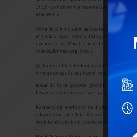
16.1.9-cu maddəsində nəzərdə tutulmuş müvafiq 
azad etmir.
Göründüyü kimi, sabit qəbzlə fəaliyyət göstərə
etməlidir. Sabit qəbzlə fəaliyyət göstərən ş
oynamasa da, Məcəllə bunu tələb edir. Sabit 
sadələşdirilmiş vergi ödəyir.
Qadın gözəllik salonlarına gəlincə, bu obyektlə
dırnaq qaynağı, üz-qaş baxımı və s. kimi digər fəal
Misal 1:
Fərdi qaydada gözəllik salonu kimi f
hesablaşmaları nəzarət-kassa aparatı ilə aparm
Kosmetoloji mərkəzlər də 1 yanvar 2022-ci il 
ödəyicilərinə aid edilib. Kosmetoloji mərkəzlə
dərialtı infeksiyaların terapiyası kimi xidmətlər g
Misal 2:
Kosmetoloji fəaliyyətlə məşğul olan v