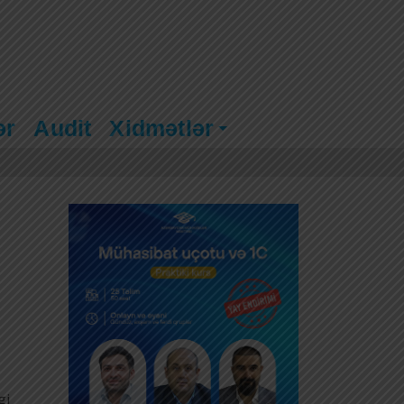
ər
Audit
Xidmətlər
gi