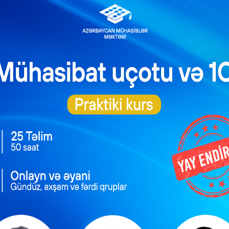
qəbz və digər ciddi hesabat blanklarını təqdim etmək öhdəliyind
n vergi ödəyicisi nağd hesablaşmalar zamanı müvafiq qəbzi təqd
əxsin dövriyyəsi onun vergi öhdəliyinin müəyyən edilməsində r
qəbzlə fəaliyyət göstərən vergi ödəyicisi hər ay sabit məbləğ
rdə vergi ödəyiciləri bərbər xidməti ilə yanaşı, manikür, pedikü
iyyətlər də həyata keçirirlər.
əaliyyət göstərən vergi ödəyicisi 1 yanvar 2022-ci ildən na
ağa borcludur.
tarixdən nəzarət-kassa aparatı tətbiq etmək vəzifəsi olan ver
rdə, adətən, dəriyə kosmetoloji maddələrlə qulluq göstərilməsi 
östərilir.
ergi ödəyicisi vətəndaşın dərisinə kosmetoloji maddələrlə qull