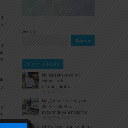
il
lə
Search
Search
il
nə
sa
Ən son xəbərlər
Müntəzəm və daimi
ik
xidmətlərin
rəsmiləşdirilməsi
gi
AUGUST 7, 2026
Məşğulluq Strategiyası
2026–2030: Əmək
in
bazarında yeni hədəflər
n,
AUGUST 6, 2026
lə
ƏDV ödəyicilərinə mühüm
in