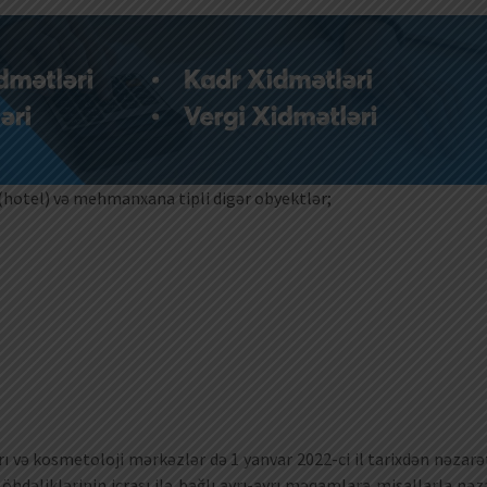
(hotel) və mehmanxana tipli digər obyektlər;
ı və kosmetoloji mərkəzlər də 1 yanvar 2022-ci il tarixdən nəzarə
öhdəliklərinin icrası ilə bağlı ayrı-ayrı məqamlara misallarla nəz