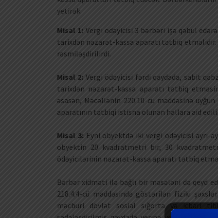
yetirək:
Misal 1:
Vergi ödəyicisi 3 bərbəri işə qəbul edərə
tarixdən nəzarət-kassa aparatı tətbiq etməlidir.
rəsmiləşdirilirdi.
Misal 2:
Vergi ödəyicisi fərdi qaydada, sabit qəbz
tarixdən nəzarət-kassa aparatı tətbiq etməsin
əsasən, Məcəllənin 220.10-cu maddəsinə uyğun o
aparatının tətbiqi istisna olunan hallara aid edili
Misal 3:
Eyni obyektdə iki vergi ödəyicisi ayrı-ay
obyektin 20 kvadratmetri bir, 30 kvadratmetri 
ödəyicilərinin nəzarət-kassa aparatı tətbiq etmə
Bərbər xidməti ilə bağlı bir məsələni də qeyd e
218.4.4-cü maddəsində göstərilən fiziki şəxslər
məcburi dövlət sosial sığorta və icbari ti
sadələşdirilmiş qaydada yerinə yetirməsi həmi