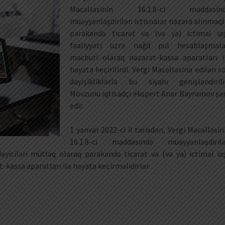
Məcəlləsinin 16.1.8-ci maddəsin
müəyyənləşdirilən istisnalar nəzərə alınmaql
pərakəndə ticarət və (və ya) ictimai ia
fəaliyyəti üzrə nağd pul hesablaşmala
məcburi olaraq nəzarət-kassa aparatları i
həyata keçirilirdi. Vergi Məcəlləsinə edilən s
dəyişikliklərlə bu siyahı genişləndirili
Mövzunu iqtisadçı ekspert Anar Bayramov şə
edir.
1 yanvar 2022-ci il tarixdən, Vergi Məcəlləsin
16.1.8-ci maddəsində müəyyənləşdiril
dəyiciləri mütləq olaraq pərakəndə ticarət və (və ya) ictimai ia
-kassa aparatları ilə həyata keçirməlidirlər: