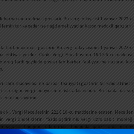
k bərbərxana xidməti göstərir. Bu vergi ödəyicisi 1 yanvar 2022-ci 
 Həmin tarixə qədər isə nağd əməliyyatlar kassa mədaxil qəbzləri i
lə bərbər xidməti göstərir. Bu vergi ödəyicisinin 1 yanvar 2022-ci 
ə ehtiyac yoxdur. Cünki Vergi Məcəlləsinin 16.1.8.6-cı maddəsi
laraq fərdi qaydada göstərilən bərbər fəaliyyətinə nəzarət-kas
b.
rı icarə müqaviləsi ilə bərbər fəaliyyəti göstərir. 50 kvadratmetrl
isə digər vergi ödəyicisinin istifadəsindədir. Bu halda da ver
si mütləq sayılmır.
dək ki, Vergi Məcəlləsinin 221.8.10-cu maddəsinə əsasən, Məcəllən
in vergi öhdəliklərini “Sadələşdirilmiş vergi üzrə sabit məbləği
bbi sığorta haqqının ödənilməsi haqqında qəbz” əldə etmək
n şəxsləri nağd pul hesablaşmaları zamanı alıcıya bu Məcəllən