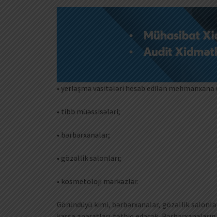
• yerləşmə vasitələri hesab edilən mehmanxana 
• tibb müəssisələri;
• bərbərxanalar;
• gözəllik salonları;
• kosmetoloji mərkəzlər.
Göründüyü kimi, bərbərxanalar, gözəllik salonlar
kassa aparatları tətbiq edəcək. Bərbərxanaların 