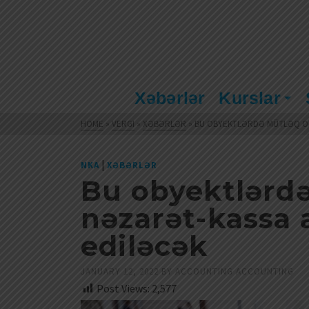
Xəbərlər
Kurslar
HOME
»
VERGI
»
XƏBƏRLƏR
»
BU OBYEKTLƏRDƏ MÜTLƏQ OL
|
NKA
XƏBƏRLƏR
Bu obyektlərdə
nəzarət-kassa a
ediləcək
JANUARY 12, 2022
BY
ACCOUNTING ACCOUNTING
Post Views:
2,577