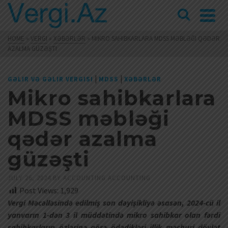
HOME
»
VERGI
»
XƏBƏRLƏR
»
MIKRO SAHIBKARLARA MDSS MƏBLƏĞI QƏDƏR
AZALMA GÜZƏŞTI
|
|
GƏLIR VƏ GƏLIR VERGISI
MDSS
XƏBƏRLƏR
Mikro sahibkarlara
MDSS məbləği
qədər azalma
güzəşti
JULY 26, 2024
BY
ACCOUNTING ACCOUNTING
Post Views:
1,929
Vergi Məcəlləsində edilmiş son dəyişikliyə əsasən, 2024-cü il
yanvarın 1-dən 3 il müddətində mikro sahibkar olan fərdi
sahibkarların özlərinə görə ödədikləri illik məcburi dövlət