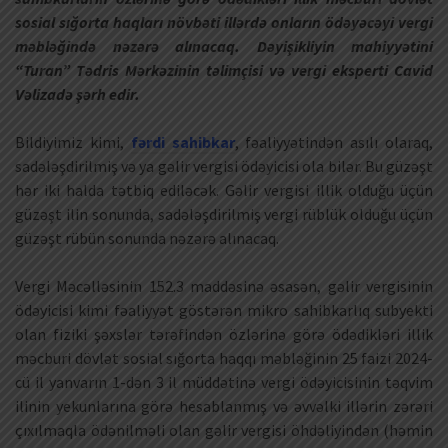
sosial sığorta haqları növbəti illərdə onların ödəyəcəyi vergi
məbləğində nəzərə alınacaq. Dəyişikliyin mahiyyətini
“Turan” Tədris Mərkəzinin təlimçisi və vergi eksperti Cavid
Vəlizadə şərh edir.
Bildiyimiz kimi,
fərdi sahibkar
, fəaliyyətindən asılı olaraq,
sadələşdirilmiş və ya gəlir vergisi ödəyicisi ola bilər. Bu güzəşt
hər iki halda tətbiq ediləcək. Gəlir vergisi illik olduğu üçün
güzəşt ilin sonunda, sadələşdirilmiş vergi rüblük olduğu üçün
güzəşt rübün sonunda nəzərə alınacaq.
Vergi Məcəlləsinin 152.3 maddəsinə əsasən, gəlir vergisinin
ödəyicisi kimi fəaliyyət göstərən mikro sahibkarlıq subyekti
olan fiziki şəxslər tərəfindən özlərinə görə ödədikləri illik
məcburi dövlət sosial sığorta haqqı məbləğinin 25 faizi 2024-
cü il yanvarın 1-dən 3 il müddətinə vergi ödəyicisinin təqvim
ilinin yekunlarına görə hesablanmış və əvvəlki illərin zərəri
çıxılmaqla ödənilməli olan gəlir vergisi öhdəliyindən (həmin