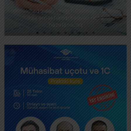
Əməkhaqqıdan vergi tutulması: 2026-cı
ildə əməkhaqqı cədvəli necə
hazırlanacaq