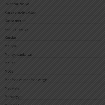
İnventarizasiya
Kassa əməliyyatları
Kassa metodu
Kompensasiya
Kurslar
Maliyyə
Maliyyə sanksiyası
Mallar
MDSS
Mənfəət və mənfəət vergisi
Məqalələr
Məzuniyyət