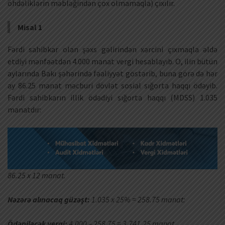
öhdəliklərin məbləğindən çox olmamaqla) çıxılır.
Misal 1
Fərdi sahibkar olan şəxs gəlirindən xərcini çıxmaqla əldə
etdiyi mənfəətdən 4.000 manat vergi hesablayıb. O, ilin bütün
aylarında Bakı şəhərində fəaliyyət göstərib, buna görə də hər
ay 86.25 manat məcburi dövlət sosial sığorta haqqı ödəyib.
Fərdi sahibkarın illik ödədiyi sığorta haqqı (MDSS) 1.035
manatdır:
86.25 x 12 manat.
Nəzərə alınacaq güzəşt:
1.035 x 25% = 258.75 manat:
Ödəniləcək vergi:
4.000 – 258.75 = 3.741,25 manat.