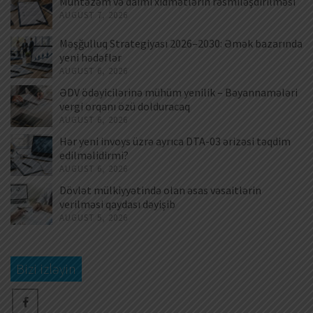
Müntəzəm və daimi xidmətlərin rəsmiləşdirilməsi
AUGUST 7, 2026
Məşğulluq Strategiyası 2026–2030: Əmək bazarında
yeni hədəflər
AUGUST 6, 2026
ƏDV ödəyicilərinə mühüm yenilik – Bəyannamələri
vergi orqanı özü dolduracaq
AUGUST 6, 2026
Hər yeni invoys üzrə ayrıca DTA-03 ərizəsi təqdim
edilməlidirmi?
AUGUST 6, 2026
Dövlət mülkiyyətində olan əsas vəsaitlərin
verilməsi qaydası dəyişib
AUGUST 5, 2026
Bizi izləyin