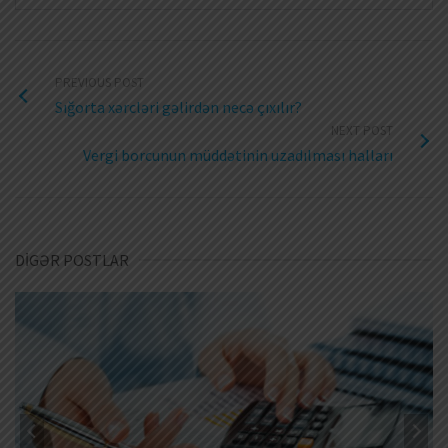
PREVIOUS POST
Sığorta xərcləri gəlirdən necə çıxılır?
NEXT POST
Vergi borcunun müddətinin uzadılması halları
DİGƏR POSTLAR