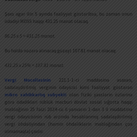
Şəxs əgər ilin 5 ayında fəaliyyət göstəribsə, bu zaman onun
ödədiyi MDSS haqqı 431.25 manat olacaq.
86.25 x 5 = 431.25 manat.
Bu halda nəzərə alınacaq güzəşt 107.81 manat olacaq:
431.25 x 25% = 107.81 manat.
Vergi Məcəlləsinin
221.1-1-ci maddəsinə əsasən,
sadələşdirilmiş verginin ödəyicisi kimi fəaliyyət göstərən
mikro sahibkarlıq subyekti
olan fiziki şəxslərin özlərinə
görə ödədikləri rüblük məcburi dövlət sosial sığorta haqqı
məbləğinin 25 faizi 2024-cü il yanvarın 1-dən 3 il müddətinə
vergi ödəyicisinin rüb ərzində hesablanmış sadələşdirilmiş
vergi öhdəliyindən (həmin öhdəliklərin məbləğindən çox
olmamaqla) çıxılır.