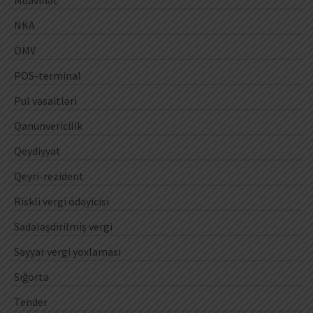
Müavinət
NKA
ÖMV
POS-terminal
Pul vəsaitləri
Qanunvericilik
Qeydiyyat
Qeyri-rezident
Riskli vergi ödəyicisi
Sadələşdirilmiş vergi
Səyyar vergi yoxlaması
Sığorta
Tender