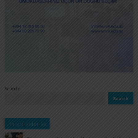
Search
Search
Ən son xəbərlər