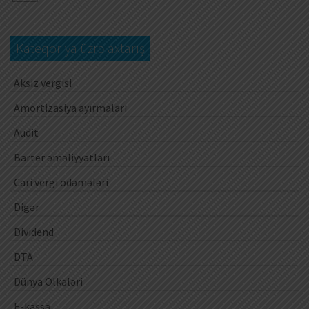
Kateqoriya üzrə axtarış
Aksiz vergisi
Amortizasiya ayırmaları
Audit
Barter əməliyyatları
Cari vergi ödəmələri
Digər
Dividend
DTA
Dünya Ölkələri
E-kassa