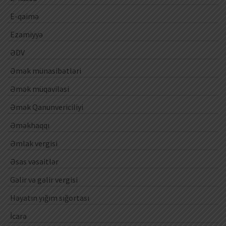
E-qaimə
Ezamiyyə
ƏDV
Əmək münasibətləri
Əmək müqaviləsi
Əmək Qanunvericiliyi
Əməkhaqqı
Əmlak vergisi
Əsas vəsaitlər
Gəlir və gəlir vergisi
Həyatın yığım sığortası
İcarə