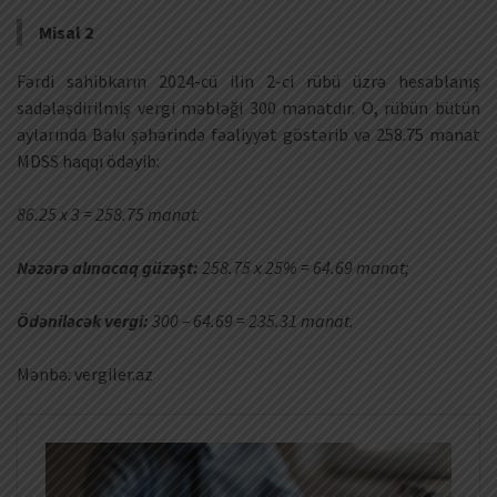
Misal 2
Fərdi sahibkarın 2024-cü ilin 2-ci rübü üzrə hesablanış
sadələşdirilmiş vergi məbləği 300 manatdır. O, rübün bütün
aylarında Bakı şəhərində fəaliyyət göstərib və 258.75 manat
MDSS haqqı ödəyib:
86.25 x 3 = 258.75 manat.
Nəzərə alınacaq güzəşt:
258.75 x 25% = 64.69 manat;
Ödəniləcək vergi:
300 – 64.69 = 235.31 manat.
Mənbə: vergiler.az