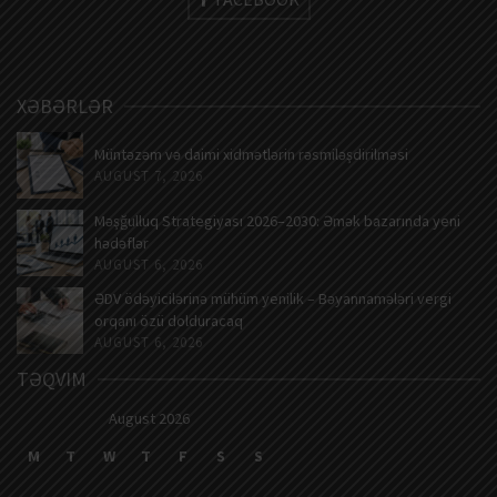
XƏBƏRLƏR
Müntəzəm və daimi xidmətlərin rəsmiləşdirilməsi
AUGUST 7, 2026
Məşğulluq Strategiyası 2026–2030: Əmək bazarında yeni
hədəflər
AUGUST 6, 2026
ƏDV ödəyicilərinə mühüm yenilik – Bəyannamələri vergi
orqanı özü dolduracaq
AUGUST 6, 2026
TƏQVIM
August 2026
M
T
W
T
F
S
S