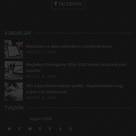
FACEBOOK
XƏBƏRLƏR
Müntəzəm və daimi xidmətlərin rəsmiləşdirilməsi
AUGUST 7, 2026
Məşğulluq Strategiyası 2026–2030: Əmək bazarında yeni
hədəflər
AUGUST 6, 2026
ƏDV ödəyicilərinə mühüm yenilik – Bəyannamələri vergi
orqanı özü dolduracaq
AUGUST 6, 2026
TƏQVIM
August 2026
M
T
W
T
F
S
S