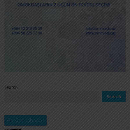
Search
Search
Ən son xəbərlər