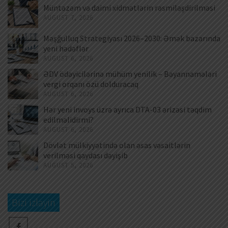
Müntəzəm və daimi xidmətlərin rəsmiləşdirilməsi
AUGUST 7, 2026
Məşğulluq Strategiyası 2026–2030: Əmək bazarında
yeni hədəflər
AUGUST 6, 2026
ƏDV ödəyicilərinə mühüm yenilik – Bəyannamələri
vergi orqanı özü dolduracaq
AUGUST 6, 2026
Hər yeni invoys üzrə ayrıca DTA-03 ərizəsi təqdim
edilməlidirmi?
AUGUST 6, 2026
Dövlət mülkiyyətində olan əsas vəsaitlərin
verilməsi qaydası dəyişib
AUGUST 5, 2026
Bizi izləyin