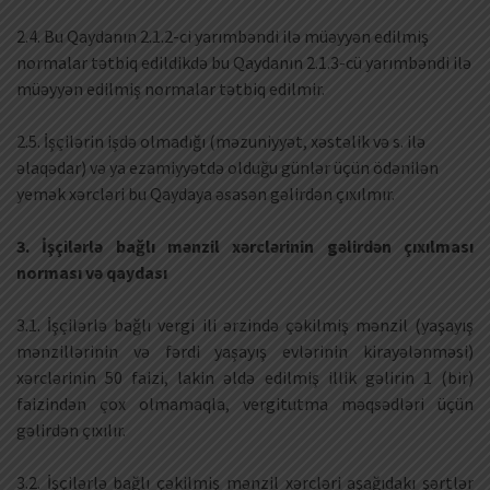
2.4. Bu Qaydanın 2.1.2-ci yarımbəndi ilə müəyyən edilmiş
normalar tətbiq edildikdə bu Qaydanın 2.1.3-cü yarımbəndi ilə
müəyyən edilmiş normalar tətbiq edilmir.
2.5. İşçilərin işdə olmadığı (məzuniyyət, xəstəlik və s. ilə
əlaqədar) və ya ezamiyyətdə olduğu günlər üçün ödənilən
yemək xərcləri bu Qaydaya əsasən gəlirdən çıxılmır.
3. İşçilərlə bağlı mənzil xərclərinin gəlirdən çıxılması
norması və qaydası
3.1. İşçilərlə bağlı vergi ili ərzində çəkilmiş mənzil (yaşayış
mənzillərinin və fərdi yaşayış evlərinin kirayələnməsi)
xərclərinin 50 faizi, lakin əldə edilmiş illik gəlirin 1 (bir)
faizindən çox olmamaqla, vergitutma məqsədləri üçün
gəlirdən çıxılır.
3.2. İşçilərlə bağlı çəkilmiş mənzil xərcləri aşağıdakı şərtlər