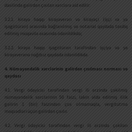
daxilində gəlirdən çıxılan xərclərə aid edilir:
3.2.1. kirayə haqqı kirayəverən və kirayəçi (işçi və ya
işəgötürən) arasında bağlanılmış və notarial qaydada təsdiq
edilmiş müqavilə əsasında ödənildikdə;
3.2.2. kirayə haqqı işəgötürən tərəfindən işçiyə və ya
kirayəverənə nağdsız qaydada ödənildikdə.
4. Nümayəndəlik xərclərinin gəlirdən çıxılması norması və
qaydası
4.1. Vergi ödəyicisi tərəfindən vergi ili ərzində çəkilmiş
nümayəndəlik xərclərinin 50 faizi, lakin əldə edilmiş illik
gəlirin 1 (bir) faizindən çox olmamaqla, vergitutma
məqsədləri üçün gəlirdən çıxılır.
4.2. Vergi ödəyicisi tərəfindən vergi ili ərzində çəkilən