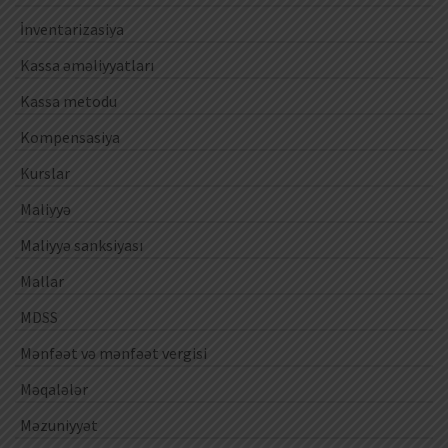
İnventarizasiya
Kassa əməliyyatları
Kassa metodu
Kompensasiya
Kurslar
Maliyyə
Maliyyə sanksiyası
Mallar
MDSS
Mənfəət və mənfəət vergisi
Məqalələr
Məzuniyyət