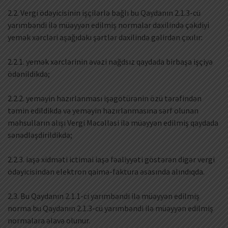
2.2. Vergi ödəyicisinin işçilərlə bağlı bu Qaydanın 2.1.3-cü
yarımbəndi ilə müəyyən edilmiş normalar daxilində çəkdiyi
yemək xərcləri aşağıdakı şərtlər daxilində gəlirdən çıxılır:
2.2.1. yemək xərclərinin əvəzi nağdsız qaydada birbaşa işçiyə
ödənildikdə;
2.2.2. yeməyin hazırlanması işəgötürənin özü tərəfindən
təmin edildikdə və yeməyin hazırlanmasına sərf olunan
məhsulların alışı Vergi Məcəlləsi ilə müəyyən edilmiş qaydada
sənədləşdirildikdə;
2.2.3. iaşə xidməti ictimai iaşə fəaliyyəti göstərən digər vergi
ödəyicisindən elektron qaimə-faktura əsasında alındıqda.
2.3. Bu Qaydanın 2.1.1-ci yarımbəndi ilə müəyyən edilmiş
norma bu Qaydanın 2.1.3-cü yarımbəndi ilə müəyyən edilmiş
normalara əlavə olunur.