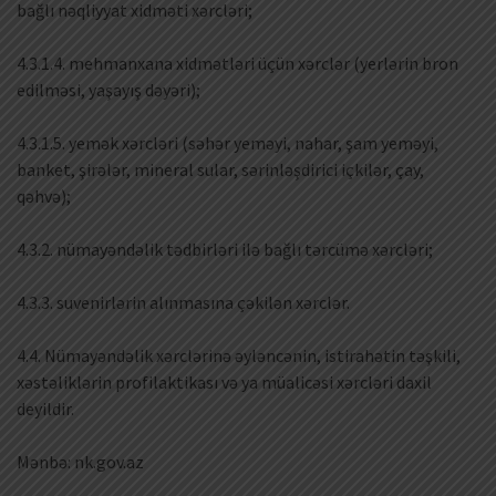
bağlı nəqliyyat xidməti xərcləri;
4.3.1.4. mehmanxana xidmətləri üçün xərclər (yerlərin bron
edilməsi, yaşayış dəyəri);
4.3.1.5. yemək xərcləri (səhər yeməyi, nahar, şam yeməyi,
banket, şirələr, mineral sular, sərinləşdirici içkilər, çay,
qəhvə);
4.3.2. nümayəndəlik tədbirləri ilə bağlı tərcümə xərcləri;
4.3.3. suvenirlərin alınmasına çəkilən xərclər.
4.4. Nümayəndəlik xərclərinə əyləncənin, istirahətin təşkili,
xəstəliklərin profilaktikası və ya müalicəsi xərcləri daxil
deyildir.
Mənbə: nk.gov.az