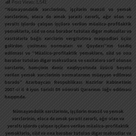
Post Views:
1,541
“Nümayəndəlik xərclərinin, işçilərin mənzil və yemək
xərclərinin, eləcə də əmək şəraiti zərərli, ağır olan və
yeraltı işlərdə çalışan işçilərə verilən müalicə-profilaktik
yeməklərlə, süd və ona bərabər tutulan digər məhsullar və
vasitələrlə bağlı xərclərin vergitutma məqsədləri üçün
gəlirdən çıxılması normaları və Qaydası”nın təsdiq
edilməsi və “Müalicə-profilaktik yeməklərə, süd və ona
bərabər tutulan digər məhsullara və vasitələrə sərf olunan
xərclərin, həmçinin dəniz nəqliyyatında üzücü heyətə
verilən yemək xərclərinin normalarının müəyyən edilməsi
barədə” Azərbaycan Respublikası Nazirlər Kabinetinin
2007-ci il 4 iyun tarixli 89 nömrəli Qərarının ləğv edilməsi
haqqında.
Nümayəndəlik xərclərinin, işçilərin mənzil və yemək
xərclərinin, eləcə də əmək şəraiti zərərli, ağır olan və
yeraltı işlərdə çalışan işçilərə verilən müalicə-profilaktik
yeməklərlə, süd və ona bərabər tutulan digər məhsullar və