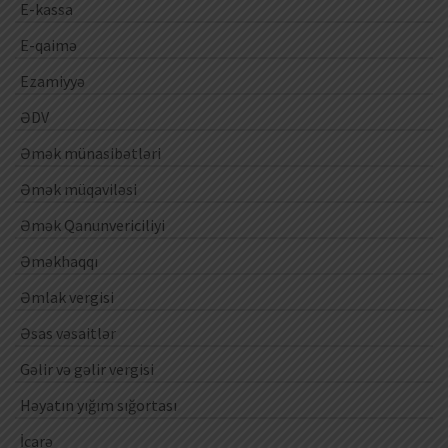
E-kassa
E-qaimə
Ezamiyyə
ƏDV
Əmək münasibətləri
Əmək müqaviləsi
Əmək Qanunvericiliyi
Əməkhaqqı
Əmlak vergisi
Əsas vəsaitlər
Gəlir və gəlir vergisi
Həyatın yığım sığortası
İcarə