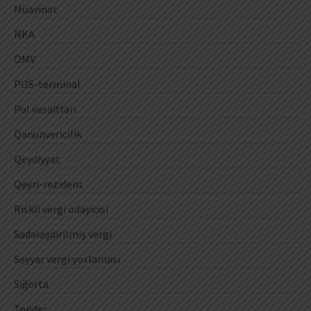
Müavinət
NKA
ÖMV
POS-terminal
Pul vəsaitləri
Qanunvericilik
Qeydiyyat
Qeyri-rezident
Riskli vergi ödəyicisi
Sadələşdirilmiş vergi
Səyyar vergi yoxlaması
Sığorta
Tender