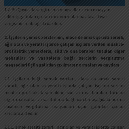
1.2. Bu Qayda ilə vergitutma məqsədləri üçün müəyyən
edilmiş gəlirdən çıxılan xərc normalarına əlavə dəyər
vergisinin məbləği də daxildir.
2. İşçilərin yemək xərclərinin, eləcə də əmək şəraiti zərərli,
ağır olan və yeraltı işlərdə çalışan işçilərə verilən müalicə-
profilaktik yeməklərlə, süd və ona bərabər tutulan digər
məhsullar və vasitələrlə bağlı xərclərin vergitutma
məqsədləri üçün gəlirdən çıxılması normaları və qaydası
2.1. İşçilərlə bağlı yemək xərcləri, eləcə də əmək şəraiti
zərərli, ağır olan və yeraltı işlərdə çalışan işçilərə verilən
müalicə-profilaktik yeməklər, süd və ona bərabər tutulan
digər məhsullar və vasitələrlə bağlı xərclər aşağıdakı norma
daxilində vergitutma məqsədləri üçün gəlirdən çıxılan
xərclərə aid edilir:
2.1.1. əmək şəraiti zərərli, ağır olan və yeraltı işlərdə çalışan