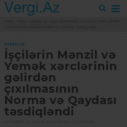
HOME
»
VERGI
»
XƏBƏRLƏR
»
İŞÇILƏRIN MƏNZIL VƏ YEMƏK XƏRCLƏRININ
GƏLIRDƏN ÇIXILMASININ NORMA VƏ QAYDASI TƏSDIQLƏNDI
XƏBƏRLƏR
İşçilərin Mənzil və
Yemək xərclərinin
gəlirdən
çıxılmasının
Norma və Qaydası
təsdiqləndi
NOVEMBER 24, 2024
BY
ACCOUNTING ACCOUNTING