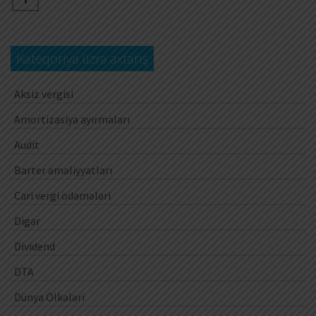
Kateqoriya üzrə axtarış
Aksiz vergisi
Amortizasiya ayırmaları
Audit
Barter əməliyyatları
Cari vergi ödəmələri
Digər
Dividend
DTA
Dünya Ölkələri