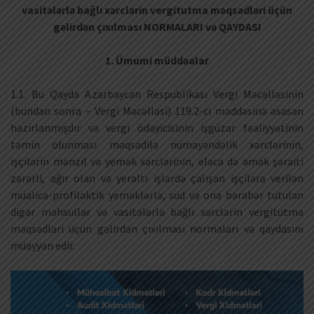
vasitələrlə bağlı xərclərin vergitutma məqsədləri üçün
gəlirdən çıxılması NORMALARI və QAYDASI
1. Ümumi müddəalar
1.1. Bu Qayda Azərbaycan Respublikası Vergi Məcəlləsinin
(bundan sonra – Vergi Məcəlləsi) 119.2-ci maddəsinə əsasən
hazırlanmışdır və vergi ödəyicisinin işgüzar fəaliyyətinin
təmin olunması məqsədilə nümayəndəlik xərclərinin,
işçilərin mənzil və yemək xərclərinin, eləcə də əmək şəraiti
zərərli, ağır olan və yeraltı işlərdə çalışan işçilərə verilən
müalicə-profilaktik yeməklərlə, süd və ona bərabər tutulan
digər məhsullar və vasitələrlə bağlı xərclərin vergitutma
məqsədləri üçün gəlirdən çıxılması normaları və qaydasını
müəyyən edir.