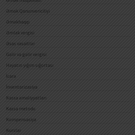
Əmək Qanunvericiliyi
Əməkhaqqı
Əmlak vergisi
Əsas vəsaitlər
Gəlir və gəlir vergisi
Həyatın yığım sığortası
İcarə
İnventarizasiya
Kassa əməliyyatları
Kassa metodu
Kompensasiya
Kurslar