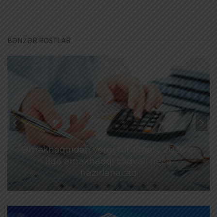
BƏNZƏR POSTLAR
Əməkhaqqıdan vergi tutulması: 2026-cı
ildə əməkhaqqı cədvəli necə
hazırlanacaq