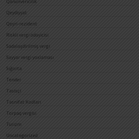
Qanunvericilik
Qeydiyyat
Qeyri-rezident
Riskli vergi ödəyicisi
Sadələşdirilmiş vergi
Səyyar vergi yoxlaması
Sığorta
Tender
Təsisçi
Təsnifat Kodları
Torpaq vergisi
Turizm
Uncategorized