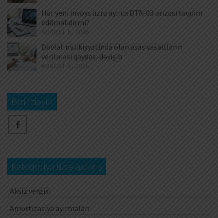
Hər yeni invoys üzrə ayrıca DTA-03 ərizəsi təqdim
edilməlidirmi?
AUGUST 6, 2026
Dövlət mülkiyyətində olan əsas vəsaitlərin
verilməsi qaydası dəyişib
AUGUST 5, 2026
Bizi izləyin
Kateqoriya üzrə axtarış
Aksiz vergisi
Amortizasiya ayırmaları