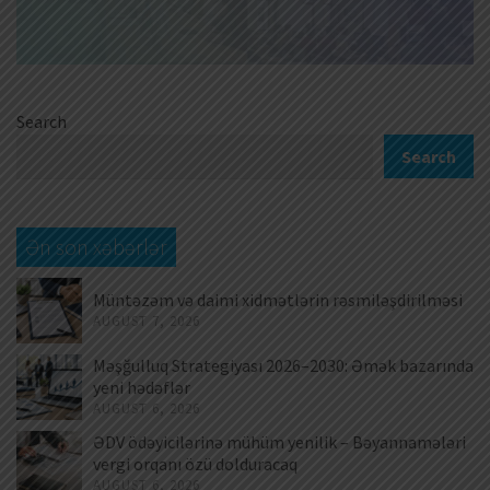
Search
Search
Ən son xəbərlər
Müntəzəm və daimi xidmətlərin rəsmiləşdirilməsi
AUGUST 7, 2026
Məşğulluq Strategiyası 2026–2030: Əmək bazarında
yeni hədəflər
AUGUST 6, 2026
ƏDV ödəyicilərinə mühüm yenilik – Bəyannamələri
vergi orqanı özü dolduracaq
AUGUST 6, 2026