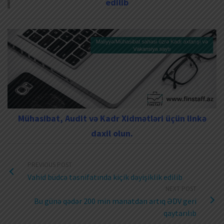
edilib
Mühasibat, Audit və Kadr Xidmətləri üçün linkə
daxil olun.
PREVIOUS POST
Vahid büdcə təsnifatında kiçik dəyişiklik edilib
NEXT POST
Bu günə qədər 200 min manatdan artıq ƏDV geri
qaytarılıb