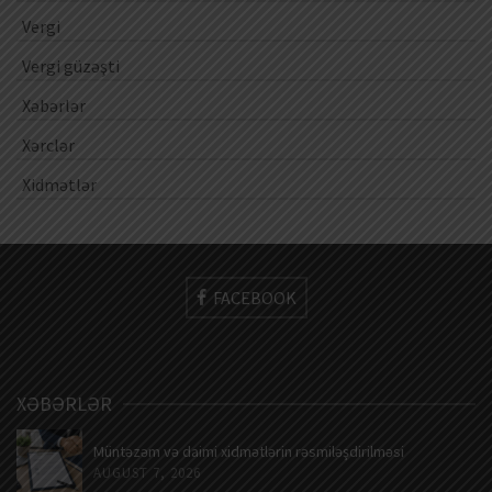
Vergi
Vergi güzəşti
Xəbərlər
Xərclər
Xidmətlər
FACEBOOK
XƏBƏRLƏR
Müntəzəm və daimi xidmətlərin rəsmiləşdirilməsi
AUGUST 7, 2026