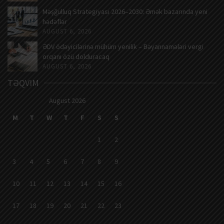
Məşğulluq Strategiyası 2026–2030: Əmək bazarında yeni
hədəflər
AUGUST 6, 2026
ƏDV ödəyicilərinə mühüm yenilik – Bəyannamələri vergi
orqanı özü dolduracaq
AUGUST 6, 2026
TƏQVIM
August 2026
M
T
W
T
F
S
S
1
2
3
4
5
6
7
8
9
10
11
12
13
14
15
16
17
18
19
20
21
22
23