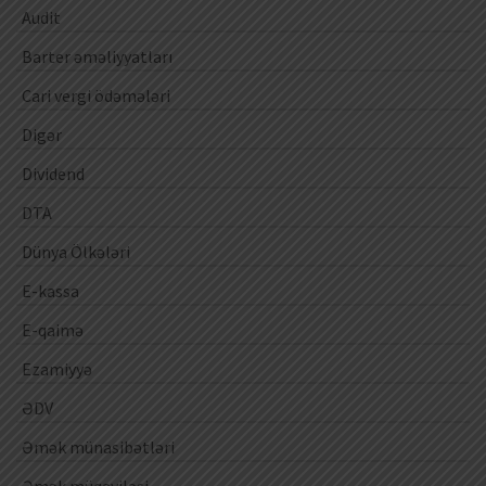
Audit
Barter əməliyyatları
Cari vergi ödəmələri
Digər
Dividend
DTA
Dünya Ölkələri
E-kassa
E-qaimə
Ezamiyyə
ƏDV
Əmək münasibətləri
Əmək müqaviləsi