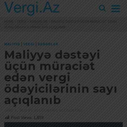
HOME
»
VERGI
»
XƏBƏRLƏR
»
MALIYYƏ DƏSTƏYI ÜÇÜN MÜRACIƏT EDƏN
VERGI ÖDƏYICILƏRININ SAYI AÇIQLANIB
|
|
MALIYYƏ
VERGI
XƏBƏRLƏR
Maliyyə dəstəyi
üçün müraciət
edən vergi
ödəyicilərinin sayı
açıqlanıb
JUNE 9, 2020
BY
ACCOUNTING ACCOUNTING
Post Views:
1,859