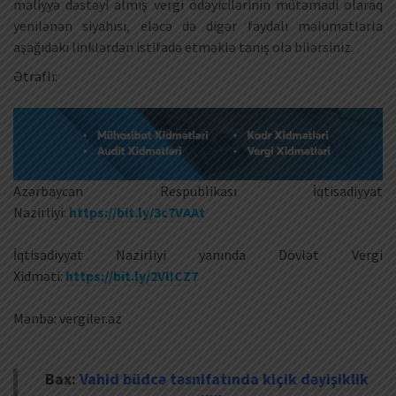
maliyyə dəstəyi almış vergi ödəyicilərinin mütəmadi olaraq
yenilənən siyahısı, eləcə də digər faydalı məlumatlarla
aşağıdakı linklərdən istifadə etməklə tanış ola bilərsiniz.
Ətraflı:
Azərbaycan Respublikası İqtisadiyyat
Nazirliyi:
https://bit.ly/3c7VAAt
İqtisadiyyat Nazirliyi yanında Dövlət Vergi
Xidməti:
https://bit.ly/2VlICZ7
Mənbə: vergiler.az
Bax:
Vahid büdcə təsnifatında kiçik dəyişiklik