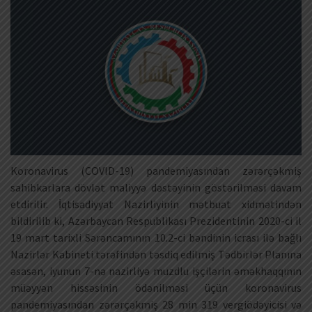
Koronavirus (COVID-19) pandemiyasından zərərçəkmiş
sahibkarlara dövlət maliyyə dəstəyinin göstərilməsi davam
etdirilir. İqtisadiyyat Nazirliyinin mətbuat xidmətindən
bildirilib ki, Azərbaycan Respublikası Prezidentinin 2020-ci il
19 mart tarixli Sərəncamının 10.2-ci bəndinin icrası ilə bağlı
Nazirlər Kabineti tərəfindən təsdiq edilmiş Tədbirlər Planına
əsasən, iyunun 7-nə nazirliyə muzdlu işçilərin əməkhaqqının
müəyyən hissəsinin ödənilməsi üçün koronavirus
pandemiyasından zərərçəkmiş 28 min 319 vergiödəyicisi və