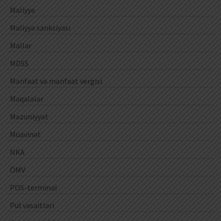
Maliyyə
Maliyyə sanksiyası
Mallar
MDSS
Mənfəət və mənfəət vergisi
Məqalələr
Məzuniyyət
Müavinət
NKA
ÖMV
POS-terminal
Pul vəsaitləri