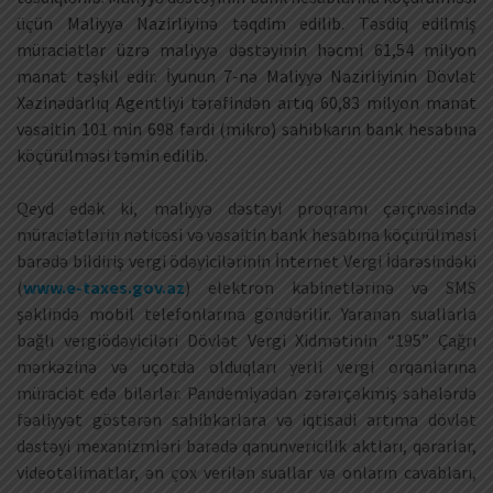
üçün Maliyyə Nazirliyinə təqdim edilib. Təsdiq edilmiş
müraciətlər üzrə maliyyə dəstəyinin həcmi 61,54 milyon
manat təşkil edir. İyunun 7-nə Maliyyə Nazirliyinin Dövlət
Xəzinədarlıq Agentliyi tərəfindən artıq 60,83 milyon manat
vəsaitin 101 min 698 fərdi (mikro) sahibkarın bank hesabına
köçürülməsi təmin edilib.
Qeyd edək ki, maliyyə dəstəyi proqramı çərçivəsində
müraciətlərin nəticəsi və vəsaitin bank hesabına köçürülməsi
barədə bildiriş vergi ödəyicilərinin İnternet Vergi İdarəsindəki
(
www.e-taxes.gov.az
) elektron kabinetlərinə və SMS
şəklində mobil telefonlarına göndərilir. Yaranan suallarla
bağlı vergiödəyiciləri Dövlət Vergi Xidmətinin “195” Çağrı
mərkəzinə və uçotda olduqları yerli vergi orqanlarına
müraciət edə bilərlər. Pandemiyadan zərərçəkmiş sahələrdə
fəaliyyət göstərən sahibkarlara və iqtisadi artıma dövlət
dəstəyi mexanizmləri barədə qanunvericilik aktları, qərarlar,
videotəlimatlar, ən çox verilən suallar və onların cavabları,