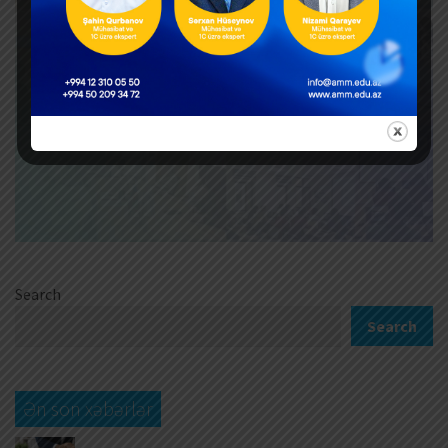
Search
Search
Ən son xəbərlər