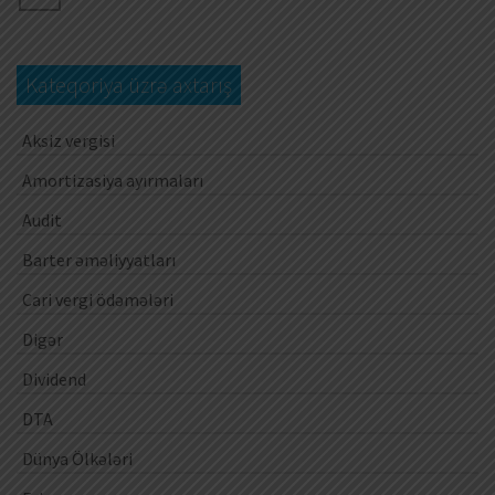
Kateqoriya üzrə axtarış
Aksiz vergisi
Amortizasiya ayırmaları
Audit
Barter əməliyyatları
Cari vergi ödəmələri
Digər
Dividend
DTA
Dünya Ölkələri