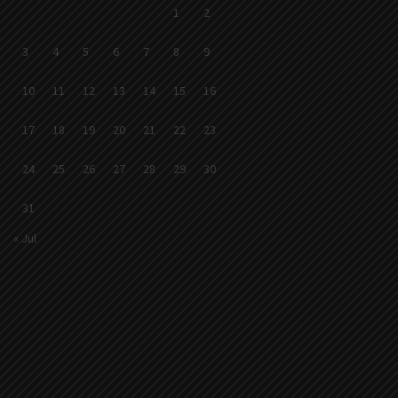
1
2
3
4
5
6
7
8
9
10
11
12
13
14
15
16
17
18
19
20
21
22
23
24
25
26
27
28
29
30
31
« Jul