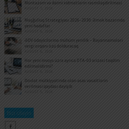
Müntəzəm və daimi xidmətlərin rəsmiləşdirilməsi
AUGUST 7, 2026
Məşğulluq Strategiyası 2026–2030: Əmək bazarında
yeni hədəflər
AUGUST 6, 2026
ƏDV ödəyicilərinə mühüm yenilik – Bəyannamələri
vergi orqanı özü dolduracaq
AUGUST 6, 2026
Hər yeni invoys üzrə ayrıca DTA-03 ərizəsi təqdim
edilməlidirmi?
AUGUST 6, 2026
Dövlət mülkiyyətində olan əsas vəsaitlərin
verilməsi qaydası dəyişib
AUGUST 5, 2026
Bizi izləyin