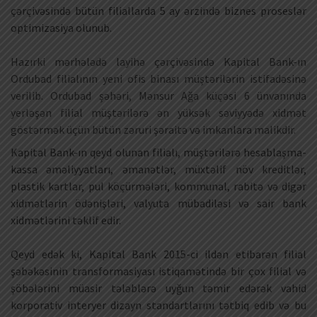
çərçivəsində bütün filiallarda 5 ay ərzində biznes proseslər
optimizasiya olunub.
Hazırki mərhələdə layihə çərçivəsində Kapital Bank-ın
Ordubad filialının yeni ofis binası müştərilərin istifadəsinə
verilib. Ordubad şəhəri, Mənsur Ağa küçəsi 6 ünvanında
yerləşən filial müştərilərə ən yüksək səviyyədə xidmət
göstərmək üçün bütün zəruri şəraitə və imkanlara malikdir.
Kapital Bank-ın qeyd olunan filialı, müştərilərə hesablaşma-
kassa əməliyyatları, əmanətlər, müxtəlif növ kreditlər,
plastik kartlar, pul köçürmələri, kommunal, rabitə və digər
xidmətlərin ödənişləri, valyuta mübadiləsi və sair bank
xidmətlərini təklif edir.
Qeyd edək ki, Kapital Bank 2015-ci ildən etibarən filial
şəbəkəsinin transformasiyası istiqamətində bir çox filial və
şöbələrini müasir tələblərə uyğun təmir edərək vahid
korporativ interyer dizayn standartlarını tətbiq edib və bu