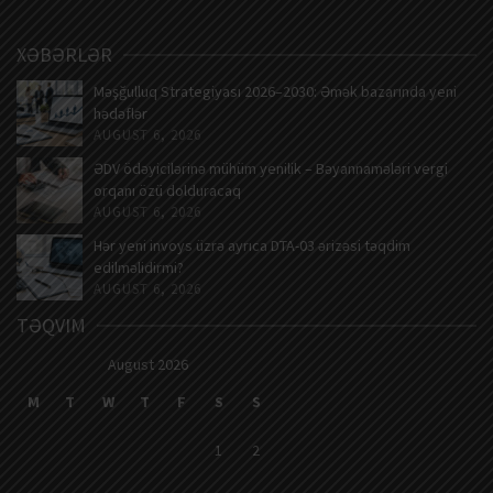
XƏBƏRLƏR
Məşğulluq Strategiyası 2026–2030: Əmək bazarında yeni
hədəflər
AUGUST 6, 2026
ƏDV ödəyicilərinə mühüm yenilik – Bəyannamələri vergi
orqanı özü dolduracaq
AUGUST 6, 2026
Hər yeni invoys üzrə ayrıca DTA-03 ərizəsi təqdim
edilməlidirmi?
AUGUST 6, 2026
TƏQVIM
August 2026
M
T
W
T
F
S
S
1
2