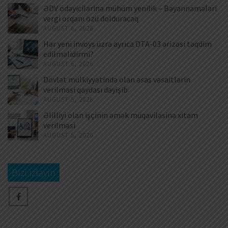
ƏDV ödəyicilərinə mühüm yenilik – Bəyannamələri
vergi orqanı özü dolduracaq
AUGUST 6, 2026
Hər yeni invoys üzrə ayrıca DTA-03 ərizəsi təqdim
edilməlidirmi?
AUGUST 6, 2026
Dövlət mülkiyyətində olan əsas vəsaitlərin
verilməsi qaydası dəyişib
AUGUST 5, 2026
Əlilliyi olan işçinin əmək müqaviləsinə xitam
verilməsi
AUGUST 5, 2026
Bizi izləyin