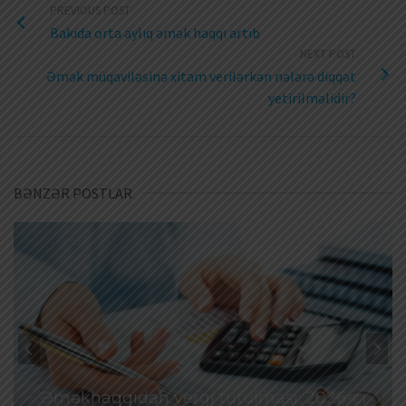
PREVIOUS POST
Bakıda orta aylıq əmək haqqı artıb
NEXT POST
Əmək müqaviləsinə xitam verilərkən nələrə diqqət
yetirilməlidir?
BƏNZƏR POSTLAR
Əməkhaqqıdan vergi tutulması: 2026-cı