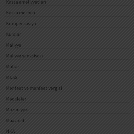
Kassa əməliyyatları
Kassa metodu
Kompensasiya
Kurslar
Maliyyə
Maliyyə sanksiyası
Mallar
MDSS
Mənfəət və mənfəət vergisi
Məqalələr
Məzuniyyət
Müavinət
NKA