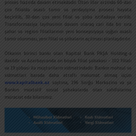
proses hazırda davam etməkdədir. Ötən illər ərzində 60-dan
çox filialda əsaslı təmir və yerdəyişmə prosesi həyata
keçirilib, 30-dan çox yeni filial və şöbə istifadəyə verilib.
Transformasiya layihəsinin davam olaraq cari ildə bir sıra
şəhər və region filiallarının yeni konsepsiyaya uyğun əsaslı
təmir olunması, yeni filial və şöbələrin açılması planlaşdırılır.
Ölkənin birinci bankı olan Kapital Bank PAŞA Holding-a
daxildir və Azərbaycanda ən böyük filial şəbəkəsi – 102 filialı
və 19 şöbəsi ilə müştərilərin xidmətindədir. Bankın məhsul və
xidmətləri barədə daha ətraflı məlumat almaq üçün
www.kapitalbank.az
saytına, 196 Sorğu Mərkəzinə və ya
Bankın müxtəlif sosial şəbəkələrdə olan səhifələrinə
müraciət edə bilərsiniz.