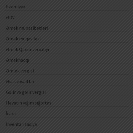
Ezamiyyə
ƏDV
Əmək münasibətləri
Əmək müqaviləsi
Əmək Qanunvericiliyi
Əməkhaqqı
Əmlak vergisi
Əsas vəsaitlər
Gəlir və gəlir vergisi
Həyatın yığım sığortası
İcarə
İnventarizasiya