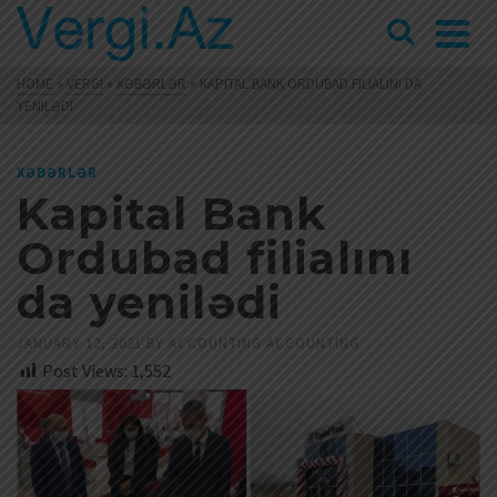
HOME
»
VERGI
»
XƏBƏRLƏR
»
KAPITAL BANK ORDUBAD FILIALINI DA
YENILƏDI
XƏBƏRLƏR
Kapital Bank
Ordubad filialını
da yenilədi
JANUARY 12, 2021
BY
ACCOUNTING ACCOUNTING
Post Views:
1,552