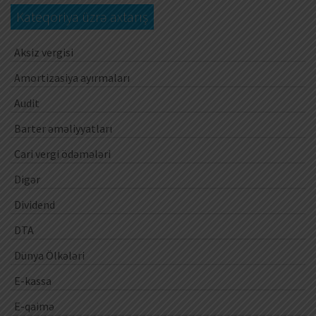
Kateqoriya üzrə axtarış
Aksiz vergisi
Amortizasiya ayırmaları
Audit
Barter əməliyyatları
Cari vergi ödəmələri
Digər
Dividend
DTA
Dünya Ölkələri
E-kassa
E-qaimə