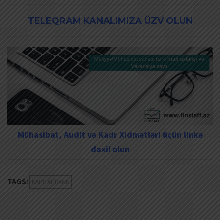
TELEQRAM KANALIMIZA ÜZV OLUN
Mühasibat, Audit və Kadr Xidmətləri üçün linkə
daxil olun
TAGS:
KAPITAL BANK