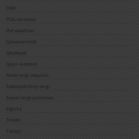
ÖMV
POS-terminal
Pul vəsaitləri
Qanunvericilik
Qeydiyyat
Qeyri-rezident
Riskli vergi ödəyicisi
Sadələşdirilmiş vergi
Səyyar vergi yoxlaması
Sığorta
Tender
Təsisçi