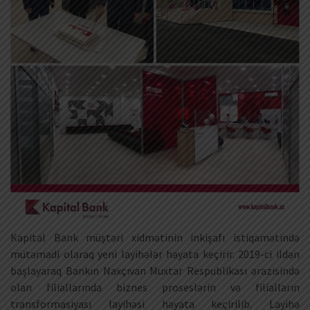
Kapital Bank müştəri xidmətinin inkişafı istiqamətində
mütəmadi olaraq yeni layihələr həyata keçirir. 2019-ci ildən
başlayaraq Bankın Naxçıvan Muxtar Respublikası ərazisində
olan filiallarında biznes proseslərin və filialların
transformasiyası layihəsi həyata keçirilib. Layihə