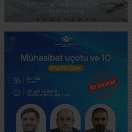
ildə əməkhaqqı cədvəli necə
hazırlanacaq