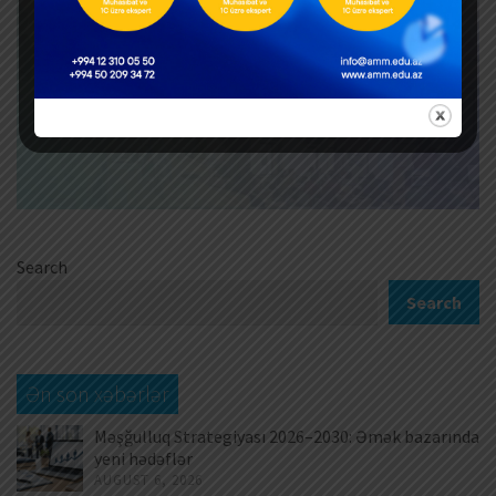
Search
Search
Ən son xəbərlər
Məşğulluq Strategiyası 2026–2030: Əmək bazarında
yeni hədəflər
AUGUST 6, 2026