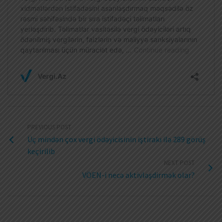
PREVIOUS POST
Üç mindən çox vergi ödəyicisinin iştirakı ilə 289 görüş
keçirilib
NEXT POST
VÖEN-i necə aktivləşdirmək olar?