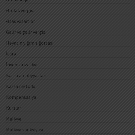
Əmlak vergisi
Əsas vəsaitlər
Gəlir və gəlir vergisi
Həyatın yığım sığortası
İcarə
İnventarizasiya
Kassa əməliyyatları
Kassa metodu
Kompensasiya
Kurslar
Maliyyə
Maliyyə sanksiyası