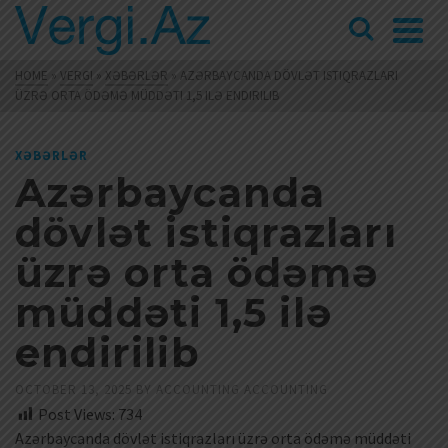
HOME
»
VERGI
»
XƏBƏRLƏR
»
AZƏRBAYCANDA DÖVLƏT ISTIQRAZLARI
ÜZRƏ ORTA ÖDƏMƏ MÜDDƏTI 1,5 ILƏ ENDIRILIB
XƏBƏRLƏR
Azərbaycanda
dövlət istiqrazları
üzrə orta ödəmə
müddəti 1,5 ilə
endirilib
OCTOBER 13, 2025
BY
ACCOUNTING ACCOUNTING
Post Views:
734
Azərbaycanda dövlət istiqrazları üzrə orta ödəmə müddəti