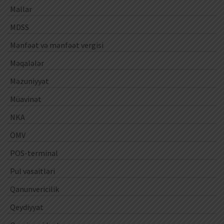
Mallar
MDSS
Mənfəət və mənfəət vergisi
Məqalələr
Məzuniyyət
Müavinət
NKA
ÖMV
POS-terminal
Pul vəsaitləri
Qanunvericilik
Qeydiyyat