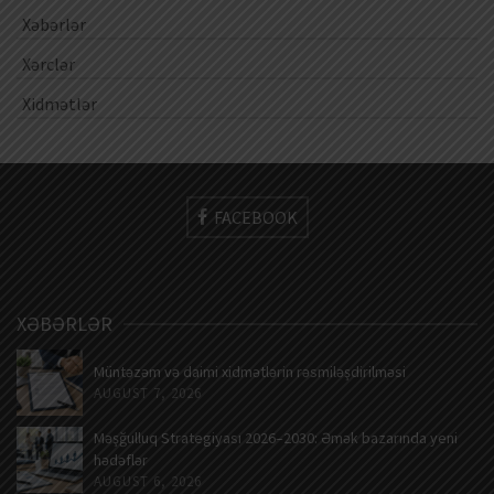
Xəbərlər
Xərclər
Xidmətlər
FACEBOOK
XƏBƏRLƏR
Müntəzəm və daimi xidmətlərin rəsmiləşdirilməsi
AUGUST 7, 2026
Məşğulluq Strategiyası 2026–2030: Əmək bazarında yeni
hədəflər
AUGUST 6, 2026