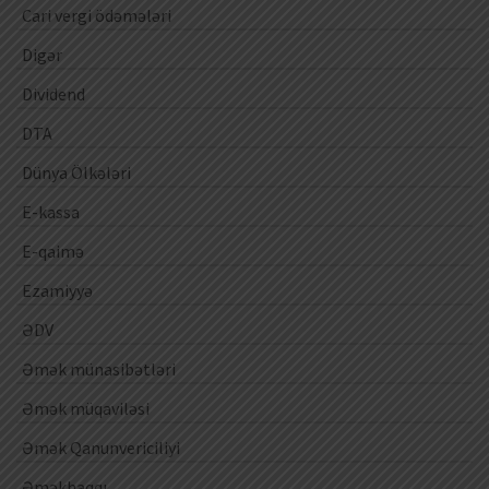
Cari vergi ödəmələri
Digər
Dividend
DTA
Dünya Ölkələri
E-kassa
E-qaimə
Ezamiyyə
ƏDV
Əmək münasibətləri
Əmək müqaviləsi
Əmək Qanunvericiliyi
Əməkhaqqı