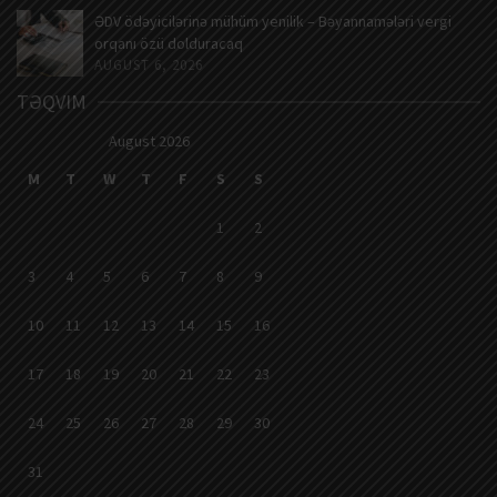
ƏDV ödəyicilərinə mühüm yenilik – Bəyannamələri vergi
orqanı özü dolduracaq
AUGUST 6, 2026
TƏQVIM
August 2026
M
T
W
T
F
S
S
1
2
3
4
5
6
7
8
9
10
11
12
13
14
15
16
17
18
19
20
21
22
23
24
25
26
27
28
29
30
31