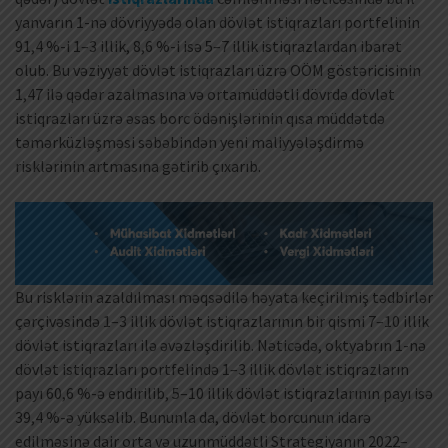
yanvarın 1-nə dövriyyədə olan dövlət istiqrazları portfelinin
91,4 %-i 1–3 illik, 8,6 %-i isə 5–7 illik istiqrazlardan ibarət
olub. Bu vəziyyət dövlət istiqrazları üzrə OÖM göstəricisinin
1,47 ilə qədər azalmasına və ortamüddətli dövrdə dövlət
istiqrazları üzrə əsas borc ödənişlərinin qısa müddətdə
təmərküzləşməsi səbəbindən yeni maliyyələşdirmə
risklərinin artmasına gətirib çıxarıb.
Bu risklərin azaldılması məqsədilə həyata keçirilmiş tədbirlər
çərçivəsində 1–3 illik dövlət istiqrazlarının bir qismi 7–10 illik
dövlət istiqrazları ilə əvəzləşdirilib. Nəticədə, oktyabrın 1-nə
dövlət istiqrazları portfelində 1–3 illik dövlət istiqrazların
payı 60,6 %-ə endirilib, 5–10 illik dövlət istiqrazlarının payı isə
39,4 %-ə yüksəlib. Bununla da, dövlət borcunun idarə
edilməsinə dair orta və uzunmüddətli Strategiyanın 2022–