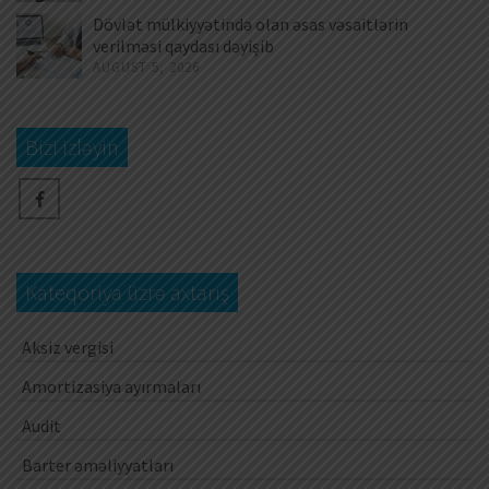
Dövlət mülkiyyətində olan əsas vəsaitlərin
verilməsi qaydası dəyişib
AUGUST 5, 2026
Bizi izləyin
Kateqoriya üzrə axtarış
Aksiz vergisi
Amortizasiya ayırmaları
Audit
Barter əməliyyatları