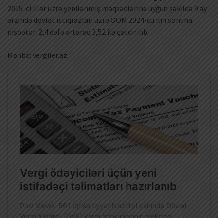
2025-ci illər üzrə yenilənmiş məqsədlərinə uyğun şəkildə 9 ay
ərzində dövlət istiqrazları üzrə OÖM 2024-cü ilin sonuna
nisbətən 2,4 dəfə artaraq 3,52 ilə çatdırılıb.
Mənbə: vergiler.az