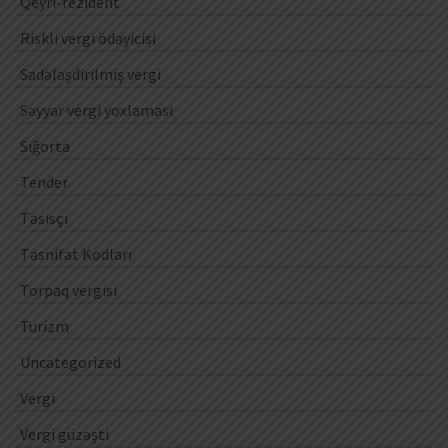
Qeyri-rezident
Riskli vergi ödəyicisi
Sadələşdirilmiş vergi
Səyyar vergi yoxlaması
Sığorta
Tender
Təsisçi
Təsnifat Kodları
Torpaq vergisi
Turizm
Uncategorized
Vergi
Vergi güzəşti