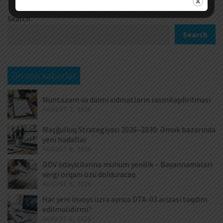
Search
Search
Ən son xəbərlər
Müntəzəm və daimi xidmətlərin rəsmiləşdirilməsi
AUGUST 7, 2026
Məşğulluq Strategiyası 2026–2030: Əmək bazarında
yeni hədəflər
AUGUST 6, 2026
ƏDV ödəyicilərinə mühüm yenilik – Bəyannamələri
vergi orqanı özü dolduracaq
AUGUST 6, 2026
Hər yeni invoys üzrə ayrıca DTA-03 ərizəsi təqdim
edilməlidirmi?
AUGUST 6, 2026