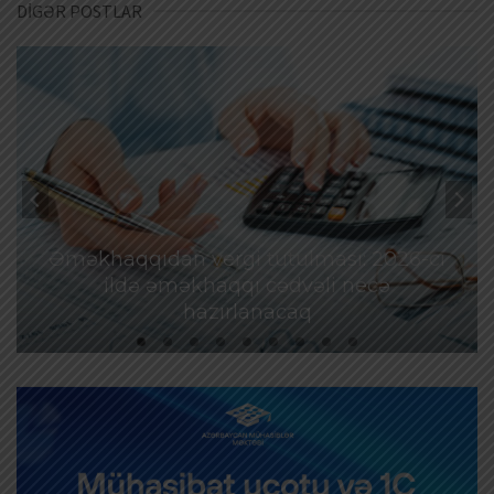
DİGƏR POSTLAR
Əməkhaqqıdan vergi tutulması: 2026-cı
ildə əməkhaqqı cədvəli necə
hazırlanacaq