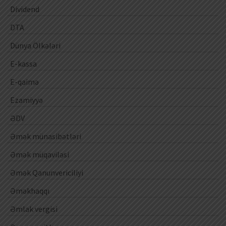
Dividend
DTA
Dünya Ölkələri
E-kassa
E-qaimə
Ezamiyyə
ƏDV
Əmək münasibətləri
Əmək müqaviləsi
Əmək Qanunvericiliyi
Əməkhaqqı
Əmlak vergisi