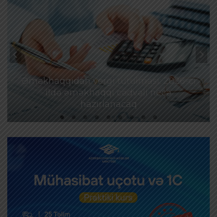
Əməkhaqqıdan vergi tutulması: 2026-cı
ildə əməkhaqqı cədvəli necə
hazırlanacaq