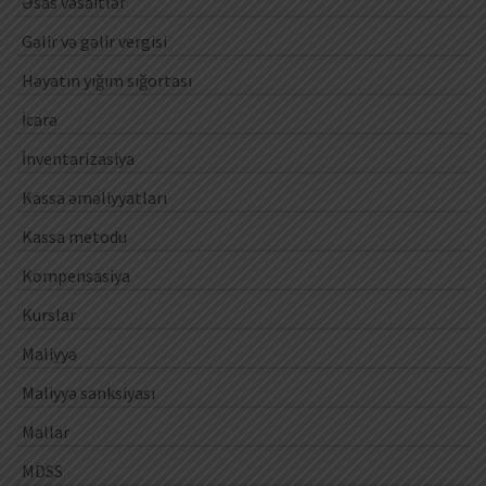
Əsas vəsaitlər
Gəlir və gəlir vergisi
Həyatın yığım sığortası
İcarə
İnventarizasiya
Kassa əməliyyatları
Kassa metodu
Kompensasiya
Kurslar
Maliyyə
Maliyyə sanksiyası
Mallar
MDSS