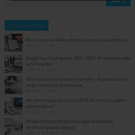
Search
Ən son xəbərlər
Müntəzəm və daimi xidmətlərin rəsmiləşdirilməsi
AUGUST 7, 2026
Məşğulluq Strategiyası 2026–2030: Əmək bazarında
yeni hədəflər
AUGUST 6, 2026
ƏDV ödəyicilərinə mühüm yenilik – Bəyannamələri
vergi orqanı özü dolduracaq
AUGUST 6, 2026
Hər yeni invoys üzrə ayrıca DTA-03 ərizəsi təqdim
edilməlidirmi?
AUGUST 6, 2026
Dövlət mülkiyyətində olan əsas vəsaitlərin
verilməsi qaydası dəyişib
AUGUST 5, 2026