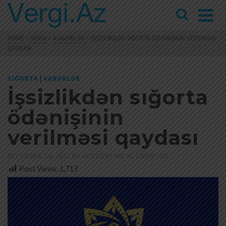
HOME
»
VERGI
»
XƏBƏRLƏR
»
İŞSIZLIKDƏN SIĞORTA ÖDƏNIŞININ VERILMƏSI
QAYDASI
|
SIĞORTA
XƏBƏRLƏR
İşsizlikdən sığorta
ödənişinin
verilməsi qaydası
DECEMBER 14, 2021
BY
ACCOUNTING ACCOUNTING
Post Views:
1,713